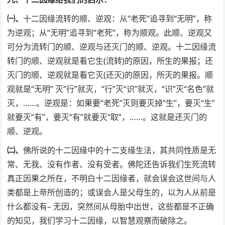
㈠、
十二因缘流转的顺、逆观：从“老死”追寻到“无明”，称
为逆观；从“无明”追寻到“老死”，称为顺观。此顺、逆观又
可分为流转门的顺、逆观与还灭门的顺、逆观。十二因缘流
转门的顺、逆观就是看它生(流转)的原因，所生的果报；还
灭门的顺、逆观就是看它灭(还灭)的原因，所灭的果报。顺
观就是“无明” 灭“行”就灭，“行”灭“识”就灭，“识”灭“名色”就
灭，……。逆观是：如果要“老死”灭则要灭掉“生”，要灭“生”
就要灭“有”，要灭“有”就要灭“取”，……。这就是还灭门的
顺、逆观。
㈡、
佛所说的十二因缘中的十二支缘生法，其共同性质是无
常、无我、没有作者、没有受者。佛陀还告诉我们生死流转
真正因果之所在，不明白十二因缘者，就会误会这世间与人
类都是上帝所创造的；或误会人是父母生的，以为人从前是
什么都没有– 无因，突然间从母胎中出世，这些都是不正确
的知见，我们学习十二因缘，以智慧观察而破除之。