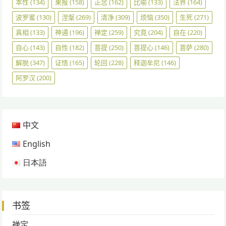
本性
(134)
果报
(158)
正念
(162)
比喻
(133)
法界
(164)
波罗蜜
(130)
涅槃
(269)
清净
(309)
烦恼
(350)
生死
(271)
真相
(133)
神通
(196)
禅定
(259)
究竟
(204)
自在
(220)
自心
(143)
自性
(182)
菩提
(250)
菩提心
(146)
菩萨
(280)
解脱
(347)
证悟
(165)
轮回
(228)
释迦牟尼
(146)
阿罗汉
(200)
中文
English
日本語
书签
禅定