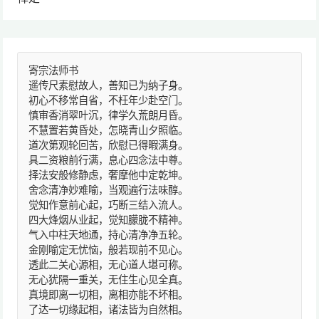
寄宗法师书
遥传尺素慰故人，善知已为纳子身。
初心不移常自省，不枉年少赴空门。
慎审香消翠叶沉，律学久荒朗月昏。
不慧置若黄昏处，怎晓青山夕照临。
道次第观轮回苦，欣慰已得暇满身。
具二资粮前行满，息心四念法中尊。
择法安般修静虑，奢摩他中定乾坤。
舍念清净妙难喻，当观遍行法味醇。
觉知作意前心起，巧断三结入流人。
四大烽烟从业起，觉知朦胧不精神。
气入中柱天地通，持心清净净五轮。
金刚喻定无忧恼，般若现前不见心。
透此二关心源相，无心道人堪可称。
无心犹隔一重关，无住生心见全真。
真境即离一切相，离相亦能不坏相。
了达一切缘起相，诸法皆为自然相。