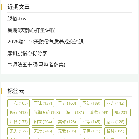
近期文章
脱俗-tosu
暑期9天静心打坐课程
2026端午10天脱俗气质养成交流课
摩诃脱俗心得分享
事师法五十颂(马鸣菩萨集)
标签云
一心
(165)
三昧
(137)
三界
(163)
不动
(189)
业力
(142)
修行
(413)
光彻五轮
(193)
净土
(131)
功德
(249)
嗔
(201)
四禅
(177)
如来
(204)
实修
(128)
平等
(145)
恶业
(128)
无为
(129)
无常
(246)
无我
(235)
无明
(171)
智慧
(355)