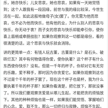
乐，她亦快乐；儿女悲哀，她也悲哀，如果有一天她觉悟
到；这个人跟我有一段因缘，前世与我的缘比较深，今世生
活在一起，如此这般地做母子(女)罢了。你无需为他而悲
哀，也不必为他而快乐，他有他的业，为什么别人的悲哀与
快乐，你无动于衷？而子女的悲哀与快乐却能牵引你，使你
喜上眉梢或牵肠挂肚？如果你观察到这一切都是缘份，看的
很清楚的话，这个悲哀与快乐就会消除。
讲的更简单一点：有钱人玩古董，古董是什么？是石头、破
砖烂瓦？其中有何物值得你爱，使你执著？这个杯子有什么
东西使你快乐？没有。但是一千年的杯子，你却对它有无穷
的乐趣，爱不释手，那时因为你贪爱它。如果你观察到这也
不过是个千年的杯子罢了，现在这个杯子也是杯，我为什么
要执著千年的杯子那？如果你看清楚，把它放下，那就没事
了。所以我们要观察贪爱是从哪儿生起，才能把贪的烦恼放
下。其他的种种烦恼也是一样，如果我们能觉悟、掌握咱们
的心念，爱、取不生，那么一切终归与寂静，烦恼不生起，