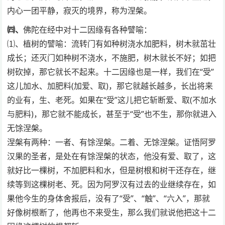
内心一团平静，寂灭的境界，称为涅槃。
㈣、
佛陀在经中对十二因缘有各种譬喻：
⑴、植树的譬喻：流转门有如种树浇水加肥料，树木就茁壮
成长；还灭门如种树不浇水，不施肥，树木就长不好；如把
树砍掉，那它就长不起来。十二因缘也是一样，我们在“受”
这儿加水、加肥料(加爱、取)，那它就越长越多，长出将来
的业有，生、老死。如果在“受”这儿把它斩断爱、取(不加水
与肥料)，那它就不能成长，甚至于“受”也不生，那你就进入
无馀涅槃。
涅槃有两种：一者、有馀涅槃。二着、无馀涅槃。证悟阿罗
汉果的圣者，是处在有馀涅槃的状态，他没有爱、取了，这
就好比一棵树，不加肥料和水，但是树根和树干还存在，继
续等到这棵树老、死。因为阿罗汉有过去的业继续存在，如
果他今生的身体舍报后，没有了“受”、“触”、“六入”，那就
好像树根断了，他再也不来受生，那么我们就说他把这十二