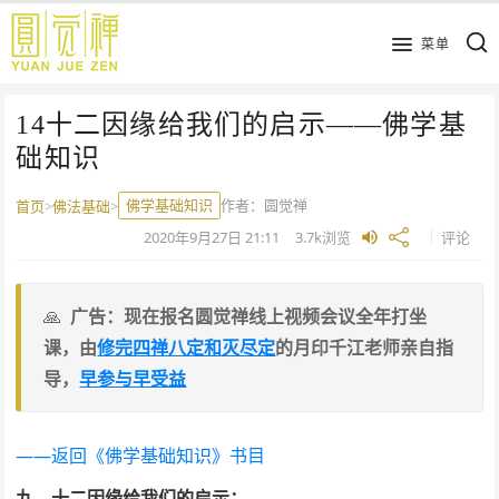
跳
到
菜单
主
要
14十二因缘给我们的启示——佛学基
内
容
础知识
佛学基础知识
作者：
圆觉禅
首页
>
佛法基础
>
2020年9月27日
21:11
3.7k
浏览
评论
广告：现在报名圆觉禅线上视频会议全年打坐
课，由
修完四禅八定和灭尽定
的月印千江老师亲自指
导，
早参与早受益
——返回《佛学基础知识》书目
九、十二因缘给我们的启示：