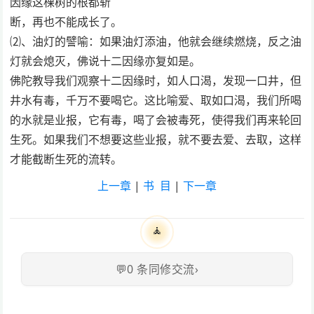
因缘这棵树的根都斩
断，再也不能成长了。
⑵、油灯的譬喻：如果油灯添油，他就会继续燃烧，反之油
灯就会熄灭，佛说十二因缘亦复如是。
佛陀教导我们观察十二因缘时，如人口渴，发现一口井，但
井水有毒，千万不要喝它。这比喻爱、取如口渴，我们所喝
的水就是业报，它有毒，喝了会被毒死，使得我们再来轮回
生死。如果我们不想要这些业报，就不要去爱、去取，这样
才能截断生死的流转。
上一章
|
书 目
|
下一章
🧘
💬
0
条同修交流
›