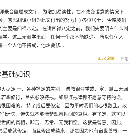
法师录音整理成文字，为增加易读性，在不改变语意的情况下
。感恩翻译小组为此文付出的努力！) 各位居士： 今晚我们
的主要是四禅八定。 在讲四禅八定之前，我们先要明白什么叫
漏学。这三无漏学里面，任何一个都不能缺少。 所以任何人，
果一个人他不持戒，他想要修…
3.5k
浏览
评论
学基础知识
与灭尽定 一、各种禅定的差别： 佛教很注重戒、定、慧三无漏
人若想修行，首先必须持戒。如果连戒律都不愿意守持的话，
是很困难的。 持了戒后要修定，因为平时我们的心很散乱。散
我们迷失，迷失就不能清楚观察世间的真相。有了定，就可以
察世间的真相，即苦、无常、无我和空，这就是智慧。因此，
必受戒就修定，而且修出成绩来，那是因为他有宿世善根，一