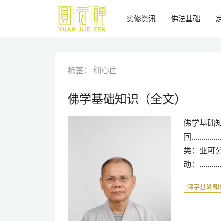
跳
到
实修资讯
佛法基础
主
要
内
容
标签：
细心住
佛学基础知识（全文）
佛学基础知
回............
类：业可分为很多种类。
动：............
佛学基础知