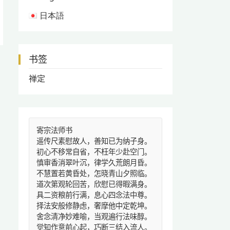
日本語
书签
禅定
寄宗法师书
遥传尺素慰故人，善知已为纳子身。
初心不移常自省，不枉年少赴空门。
慎审香消翠叶沉，律学久荒朗月昏。
不慧置若黄昏处，怎晓青山夕照临。
道次第观轮回苦，欣慰已得暇满身。
具二资粮前行满，息心四念法中尊。
择法安般修静虑，奢摩他中定乾坤。
舍念清净妙难喻，当观遍行法味醇。
觉知作意前心起，巧断三结入流人。