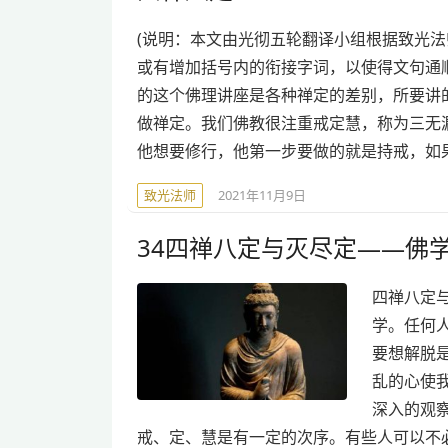
(说明：本文由光彻五轮翻译小组根据致光
或有增加括号内的衔接字词，以使得文句通顺
的这个佛理讲座是各种禅定的差别，所要讲
做禅定。我们佛教很注重戒定慧，称为三无
他想要修行，他第一步要做的就是持戒，如
致光法师
2021年11月9日
34四禅八定与灭尽定——佛
四禅八定
学。任何
要想解脱
乱的心使
深入的观
戒、定、慧是有一定的次序。有些人可以不