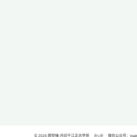
© 2026
圆觉禅-月印千江正念学苑
卍○卍
微信公众号：yuanj