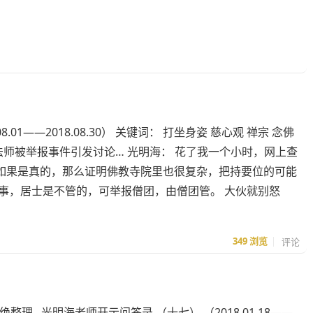
.01——2018.08.30） 关键词： 打坐身姿 慈心观 禅宗 念佛
：网传某著名法师被举报事件引发讨论… 光明海： 花了我一个小时，网上查
如果是真的，那么证明佛教寺院里也很复杂，把持要位的可能
事，居士是不管的，可举报僧团，由僧团管。 大伙就别怒
349
浏览
评论
整理 光明海老师开示问答录 （十七） （2018.01.18——