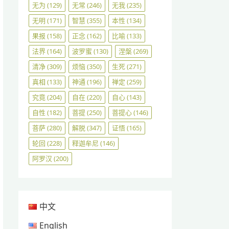
无为
(129)
无常
(246)
无我
(235)
无明
(171)
智慧
(355)
本性
(134)
果报
(158)
正念
(162)
比喻
(133)
法界
(164)
波罗蜜
(130)
涅槃
(269)
清净
(309)
烦恼
(350)
生死
(271)
真相
(133)
神通
(196)
禅定
(259)
究竟
(204)
自在
(220)
自心
(143)
自性
(182)
菩提
(250)
菩提心
(146)
菩萨
(280)
解脱
(347)
证悟
(165)
轮回
(228)
释迦牟尼
(146)
阿罗汉
(200)
中文
English