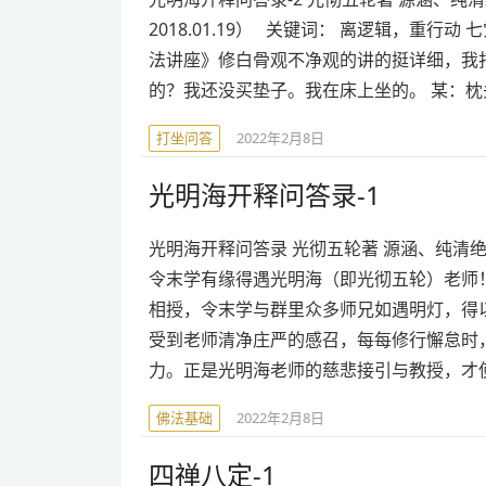
2018.01.19） 关键词： 离逻辑，重行动 
法讲座》修白骨观不净观的讲的挺详细，我打
的？我还没买垫子。我在床上坐的。 某：枕
打坐问答
2022年2月8日
光明海开释问答录-1
光明海开释问答录 光彻五轮著 源涵、纯清
令末学有缘得遇光明海（即光彻五轮）老师
相授，令末学与群里众多师兄如遇明灯，得
受到老师清净庄严的感召，每每修行懈怠时
力。正是光明海老师的慈悲接引与教授，才
佛法基础
2022年2月8日
四禅八定-1