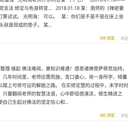
七觉支法 修定与色身转变… 2018.01.18 某：南师的《禅密要
算试试。 光明海： 可以。 某：你们是不是不是在床上坐
头就是现成的垫子。 某…
359
浏览
评论
绝整理 缘起 佛法难闻，善知识难遇！感恩诸佛菩萨慈悲加持，
！几年时间里，老师应需而施，苦口婆心，将一身所学，倾囊
以踏上可修可证的解脱之路。 在实修定慧的过程中，末学时时
，只要翻阅老师的智慧法语，心中即倍感清凉，顿生精进之
使自己生起对佛法的坚定信心和…
382
浏览
评论