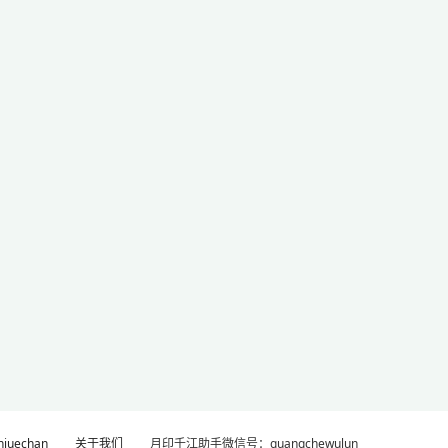
uechan
关于我们
月印千江助手微信号：guangchewulun