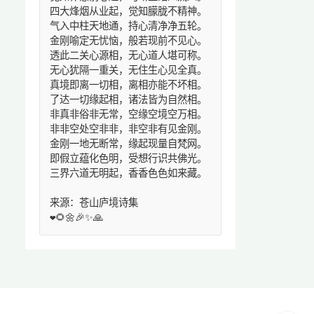
四大烽烟从业起，觉知朦胧不精神。
气入中柱天地通，持心清净净五轮。
金刚喻定无忧恼，般若现前不见心。
透此二关心源相，无心道人堪可称。
无心犹隔一重关，无住生心见全真。
真境即离一切相，离相亦能不坏相。
了达一切缘起相，诸法皆为自然相。
非真非俗非无常，空缘空境空万相。
非非空处空非非，非空非有见金刚。
金刚一地无断常，缘起现量自梵网。
即假立蕴化色明，受想行识共佛光。
三界六道无明起，香香色色如来藏。
来源：苍山庐境诗集
❤️🌻🌼🎉✨🙏