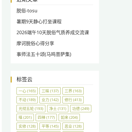
脱俗-tosu
暑期9天静心打坐课程
2026端午10天脱俗气质养成交流课
摩诃脱俗心得分享
事师法五十颂(马鸣菩萨集)
标签云
一心
(165)
三昧
(137)
三界
(163)
不动
(189)
业力
(142)
修行
(413)
光彻五轮
(193)
净土
(131)
功德
(249)
嗔
(201)
四禅
(177)
如来
(204)
实修
(128)
平等
(145)
恶业
(128)