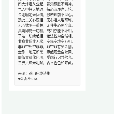
四大烽烟从业起，觉知朦胧不精神。
气入中柱天地通，持心清净净五轮。
金刚喻定无忧恼，般若现前不见心。
透此二关心源相，无心道人堪可称。
无心犹隔一重关，无住生心见全真。
真境即离一切相，离相亦能不坏相。
了达一切缘起相，诸法皆为自然相。
非真非俗非无常，空缘空境空万相。
非非空处空非非，非空非有见金刚。
金刚一地无断常，缘起现量自梵网。
即假立蕴化色明，受想行识共佛光。
三界六道无明起，香香色色如来藏。
来源：苍山庐境诗集
❤️🌻🌼🎉✨🙏