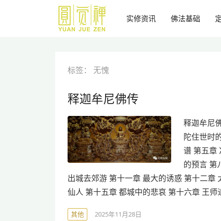
跳
到
实修资讯
佛法基础
主
要
内
容
标签：
无愧
释迦牟尼佛传
释迦牟尼佛
陀住世时的
谱 第五章
的预言 第
出城去郊游 第十一章 最大的诱惑 第十二章
仙人 第十五章 都城中的悲哀 第十六章 王师
其他
2025年11月28日