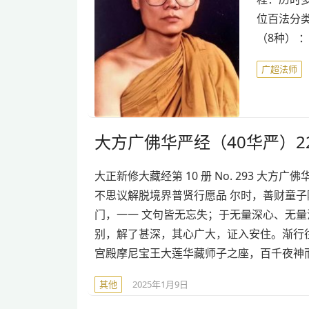
位百法分
（8种） 
广超法师
大方广佛华严经（40华严）22
大正新修大藏经第 10 册 No. 293 大
不思议解脱境界普贤行愿品 尔时，善财童
门，一一 文句皆无忘失；于无量深心、无
别，解了甚深，其心广大，证入安住。渐行
宫殿摩尼宝王大莲华藏师子之座，百千夜神
其他
2025年1月9日