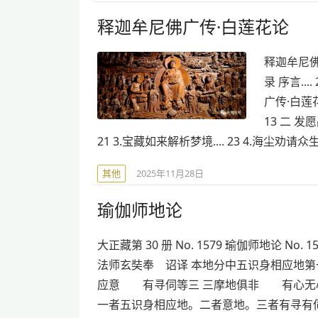
释迦牟尼佛广传·白莲花论
释迦牟尼佛
录 序言...
广传·白莲花论
13 二 发愿
21 3.宝藏如来解析梦境.... 23 4.海尘劝请众生发心
其他
2025年11月28日
瑜伽师地论
大正藏第 30 册 No. 1579 瑜伽师地论 No. 1
法师玄奘奉 诏译 本地分中五识身相应地第
应意 有寻伺等三 三摩地俱非 有心无
一者五识身相应地。二者意地。三者有寻有