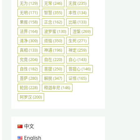
无为
(129)
无常
(246)
无我
(235)
无明
(171)
智慧
(355)
本性
(134)
果报
(158)
正念
(162)
比喻
(133)
法界
(164)
波罗蜜
(130)
涅槃
(269)
清净
(309)
烦恼
(350)
生死
(271)
真相
(133)
神通
(196)
禅定
(259)
究竟
(204)
自在
(220)
自心
(143)
自性
(182)
菩提
(250)
菩提心
(146)
菩萨
(280)
解脱
(347)
证悟
(165)
轮回
(228)
释迦牟尼
(146)
阿罗汉
(200)
中文
English