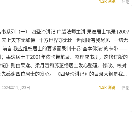
1.2k
浏览
评论
书系列（一） 四圣谛讲记 广超法师主讲 果逸居士笔录 (2007
 天上天下无如佛 十方世界亦无比 世间所有我尽见 一切无
前言 我应维权居士的要求而录制十卷“基本佛法”的卡带——
；果逸居士于2001年依卡带笔录、整理成书册；这修订版的
讲记》则由果逸、梁月娥和苏芷缗居士发心整理、修改、校对
此先感谢四位居士的发心。 《四圣谛讲记》的目录大纲是我…
2024年11月23日
1.5k
浏览
评论