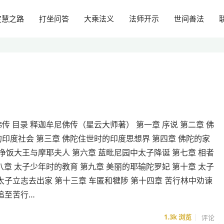
定慧之路
打坐问答
大乘法义
法师开示
世间善法
传 目录 释迦牟尼佛传（星云大师著） 第一章 序说 第二章 佛
印度社会 第三章 佛陀住世时的印度思想界 第四章 佛陀的家
 净饭大王与摩耶夫人 第六章 蓝毗尼园中太子降诞 第七章 相者
八章 太子少年时的教育 第九章 美丽的耶输陀罗妃 第十章 太子
 太子立志去出家 第十三章 车匿和犍陟 第十四章 苦行林中劝谏
追至苦行…
1.3k
浏览
评论