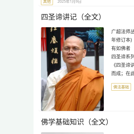
其他
2025年1月9日
四圣谛讲记（全文）
广超法师丛
年修订本)
有如佛者 
四圣谛系列
《四圣谛
而成；在
佛法基础
佛学基础知识（全文）