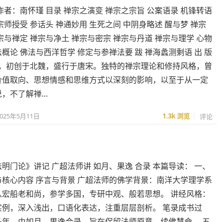
作者：南怀瑾 目录 禅宗之演变 禅宗之宗旨 公案语录 机锋转语
宗师授受 参话头 神通妙用 生死之间 中阴身略述 醒与梦 禅宗
宗与禅定 禅宗与净土 禅宗与密宗 禅宗与丹道 禅宗与理学 心物
概论 佛法与西洋哲学 修定与参禅法要 跋 禅海蠡测剩语 出 版
禅宗，初创于北魏，盛行于唐宋。独特的禅宗理论和修持风格，曾
价值取向、思想情感和思维方式以深刻的影响，以至于从一定
说，不了解禅…
2025年5月11日
1.3k
浏览
评论
明门论》讲记 广超法师讲 如月、果逸 合录 本篇导读： 一、
与核心内容 序言与背景 广超法师的佛学背景：南洋大学理学系
从宏船老和尚，参学多国，专研中观、般若思想。 讲经风格：
实例，深入浅出，口语化表达，注重层层剖析。 笔录成书过
多年，由如月、果逸合录，旨在保留法师原意，续佛慧命。 五