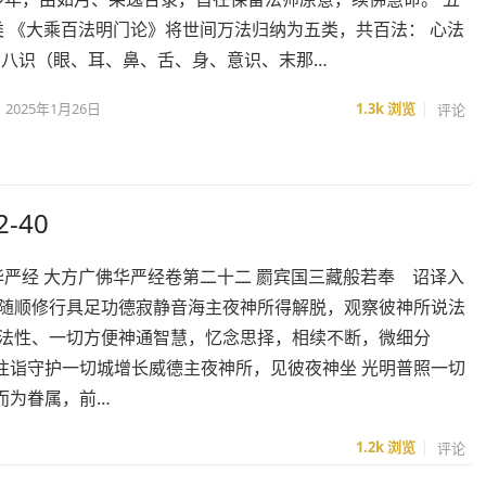
类 《大乘百法明门论》将世间万法归纳为五类，共百法： 心法
：八识（眼、耳、鼻、舌、身、意识、末那…
2025年1月26日
1.3k
浏览
评论
-40
方广佛华严经 大方广佛华严经卷第二十二 罽宾国三藏般若奉 诏译入
子随顺修行具足功德寂静音海主夜神所得解脱，观察彼神所说法
量法性、一切方便神通智慧，忆念思择，相续不断，微细分
往诣守护一切城增长威德主夜神所，见彼夜神坐 光明普照一切
而为眷属，前…
1.2k
浏览
评论