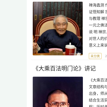
禅海蠡测 
证悟知解 
与教理 禅
一元之佛法
说 明 
对世人的
意义上来
未分类
《大乘百法明门论》讲记
《大乘百法
文章结构
出身，师
结合生活
程：历时