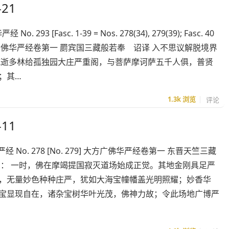
21
93 [Fasc. 1-39 = Nos. 278(34), 279(39); Fasc. 40
, 297] ◎大方广佛华严经卷第一 罽宾国三藏般若奉 诏译 入不思议解脱境界
城逝多林给孤独园大庄严重阁，与菩萨摩诃萨五千人俱，普贤
；其…
1.3k
浏览
评论
11
经 No. 278 [No. 279] 大方广佛华严经卷第一 东晋天竺三藏
闻： 一时，佛在摩竭提国寂灭道场始成正觉。其地金刚具足严
净，无量妙色种种庄严，犹如大海宝幢幡盖光明照耀；妙香华
尽宝显现自在，诸杂宝树华叶光茂，佛神力故；令此场地广博严