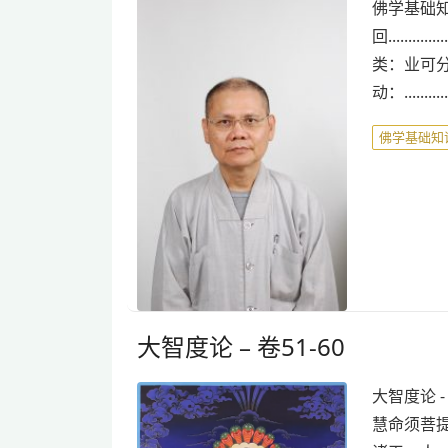
佛学基础知
回............
类：业可分为很多种类。
动：............
佛学基础知
大智度论 – 卷51-60
大智度论 
慧命须菩