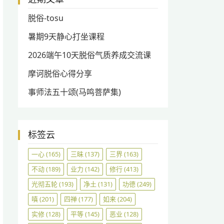
脱俗-tosu
暑期9天静心打坐课程
2026端午10天脱俗气质养成交流课
摩诃脱俗心得分享
事师法五十颂(马鸣菩萨集)
标签云
一心
(165)
三昧
(137)
三界
(163)
不动
(189)
业力
(142)
修行
(413)
光彻五轮
(193)
净土
(131)
功德
(249)
嗔
(201)
四禅
(177)
如来
(204)
实修
(128)
平等
(145)
恶业
(128)