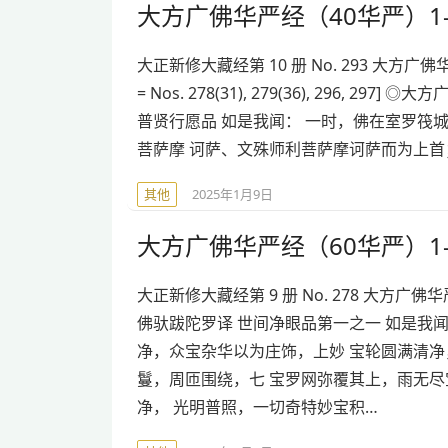
大方广佛华严经（40华严）1-
大正新修大藏经第 10 册 No. 293 大方广佛华严经 No. 2
= Nos. 278(31), 279(36), 296
普贤行愿品 如是我闻： 一时，佛在室罗筏
菩萨摩 诃萨、文殊师利菩萨摩诃萨而为上首
其他
2025年1月9日
大方广佛华严经（60华严）1-
大正新修大藏经第 9 册 No. 278 大方广佛华严
佛驮跋陀罗译 世间净眼品第一之一 如是我
净，众宝杂华以为庄饰，上妙 宝轮圆满清
鬘，周匝围绕，七 宝罗网弥覆其上，雨无
净， 光明普照，一切奇特妙宝积…