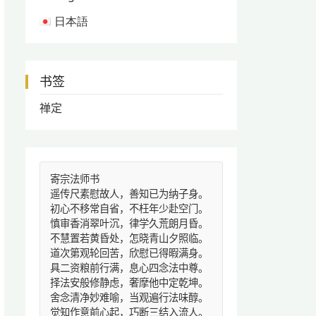
日本語
书签
禅定
寄宗法师书
遥传尺素慰故人，善知已为纳子身。
初心不移常自省，不枉年少赴空门。
慎审香消翠叶沉，律学久荒朗月昏。
不慧置若黄昏处，怎晓青山夕照临。
道次第观轮回苦，欣慰已得暇满身。
具二资粮前行满，息心四念法中尊。
择法安般修静虑，奢摩他中定乾坤。
舍念清净妙难喻，当观遍行法味醇。
觉知作意前心起，巧断三结入流人。