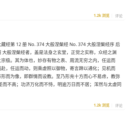
1.2k
浏览
评论
经第 12 册 No. 374 大般涅槃经 No. 374 大般涅槃经序 后
撰 大般涅槃经者，盖是法身之玄堂，正觉之实称，众经之渊
之宗极。其为体也，妙存有物之表、周流无穷之内，任运而
而赴，任运而动，则乘虚照以御物，寄言蹄以通化；见机而
万形而为像，即群情而设教。至乃形充十方而心不易虑，教弥
圣而不高；功济万化而不恃，明逾万日而不居；浑然与太虚同
1.2k
浏览
评论