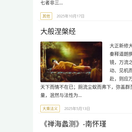
七者非三…
其他
2025年10月17日
大般涅槃经
大正新修大藏
秦释道朗
镜，万流
动、见机
赴，则应
天下而情不在已；厕流尘蚁而弗下，弥盖群
量，泯然与法性为…
大乘法义
2025年5月13日
《禅海蠡测》-南怀瑾