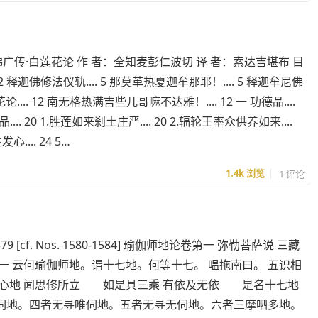
广传·白莲花论 作 者：全知麦彭仁波切 译 者：索达吉堪布 目
. 2 释迦佛修法仪轨.... 5 那莫革热夏迦牟那耶！.... 5 释迦牟尼佛
.... 12 南无格热满吉些儿哥嘛不达雅！.... 12 一 功德品....
品.... 20 1.胜莲如来刹土庄严.... 20 2.辐轮王率众供养如来....
.... 24 5…
1.4k
浏览
1 评论
579 [cf. Nos. 1580-1584] 瑜伽师地论卷第一 弥勒菩萨说 三藏
一 云何瑜伽师地。谓十七地。何等十七。 嗢拖南曰。 五识相
心地 闻思修所立 如是具三乘 有依及无依 是名十七地
伺地。四者无寻唯伺地。五者无寻无伺地。六者三摩呬多地。