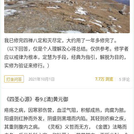
我已修完四禅八定和灭尽定，大约用了一年多修完了。
（以下回答，仅是个人理解及心得总结。仅供参考。修学者
应以戒律为根本，定慧为手段，经典为指引，解脱为目的，
实修为验证来修行。）
2021年10月1日
7.7万
浏览
5 评论
打坐问答
《四圣心源》卷9.[清]黄元御
疮疡之病，因寒邪伤营，血涩气阻，积郁成热，肉腐为脓。
阳盛则红肿而外发，阴盛则黑塌而内陷。其轻则疥癣之疾，
其重则腹内之病。 《灵枢》义哲而无方，《金匮》法略而