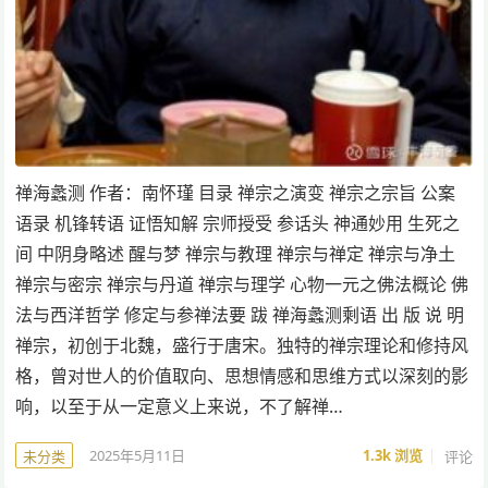
禅海蠡测 作者：南怀瑾 目录 禅宗之演变 禅宗之宗旨 公案
语录 机锋转语 证悟知解 宗师授受 参话头 神通妙用 生死之
间 中阴身略述 醒与梦 禅宗与教理 禅宗与禅定 禅宗与净土
禅宗与密宗 禅宗与丹道 禅宗与理学 心物一元之佛法概论 佛
法与西洋哲学 修定与参禅法要 跋 禅海蠡测剩语 出 版 说 明
禅宗，初创于北魏，盛行于唐宋。独特的禅宗理论和修持风
格，曾对世人的价值取向、思想情感和思维方式以深刻的影
响，以至于从一定意义上来说，不了解禅…
2025年5月11日
1.3k
浏览
评论
未分类