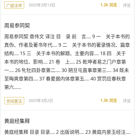
2025年3月13日
1.2k
浏览
评论
广超法师
周易参同契
周易参同契 章伟文 译注 目 录 前 言.... 9 一 关于本书的
真伪、作者及著书年代.... 9 二 关于本书的著录情况、篇章
结构.... 15 三 关于本书的解题、主要内容.... 18 四 关于
本书的地位、影响.... 21 卷 上.... 25 乾坤者易之门户章第
一.... 26 牝牡四卦章第二.... 30 朔旦屯直事章第三.... 34 既未
至晦爽章第四.... 37 春夏据内体章第五.... 40 赏罚应春秋章
第六...…
2025年3月2日
1.3k
浏览
评论
世间善法
黄庭经集释
黄庭经集释 目录 目录.... 2 出版说明.... 23 黄庭内景玉经注....