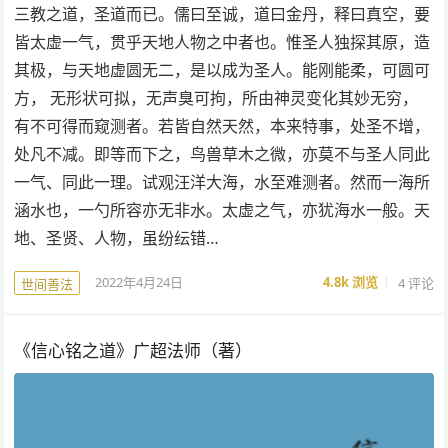
三教之道，圣道而已。儒曰至诚，道曰金丹，释曰真空，要
皆太虚一气，贯乎天地人物之中者也。惟圣人独探其原，造
其极，与天地虚圆无二，是以成为圣人。能刚能柔，可圆可
方， 无形状可拟，无声臭可拘，所由神灵变化其妙无穷，
有不可得而窥测者。若皆自然天然，本来特事，处圣不增，
处凡不减。即等而下之，鸟兽草木之微，亦莫不与圣人同此
一气、同此一理。试观汪洋大海，水至难测者。然而一海所
涵水也，一勺所容亦无非水。太虚之气，亦犹海水一般。天
地、圣贤、人物，虽纷纭错…
2022年4月24日
4.8k
浏览
4 评论
世间善法
《信心铭之道》广超法师（著）