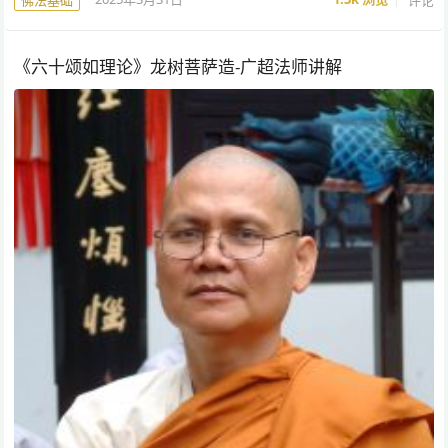
佛法基础
《六十颂如理论》龙树菩萨造-广超法师讲解