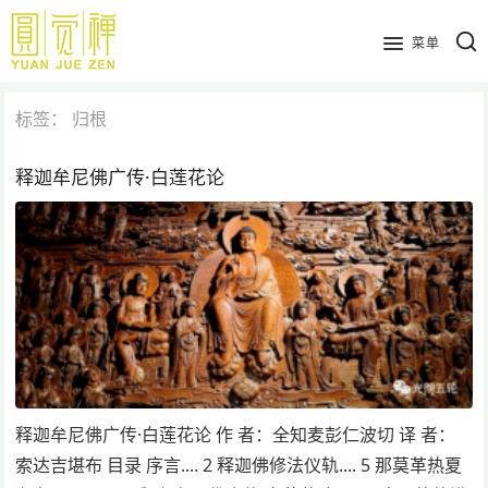
跳
到
菜单
主
要
标签：
归根
内
容
释迦牟尼佛广传·白莲花论
释迦牟尼佛广传·白莲花论 作 者：全知麦彭仁波切 译 者：
索达吉堪布 目录 序言.... 2 释迦佛修法仪轨.... 5 那莫革热夏