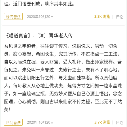
理。道门语要刊成，聊序其事如此。
2020年10月20日
3.3k
浏览
评论
世间善法
《唱道真言》-［清］青华老人传
吾见世之学道者，往往谬于传习，说铅说汞，哄动一切含
灵，痴心妄想，希图长生；究其所传，不过指点一二工法，
自以为骊珠在握，要人财宝，受人礼拜，做出师家模样。吾
每见之，未免叫一声罪过！夫修行之士，未有不了明心地，
而可以跳出阴阳五行之外，与太虚而独存者。所以真仙度
人，每每教人从心地上做功夫，炼得方寸之间如一粒水晶珠
子，如一座琉璃宝瓶，无穷妙义便从自己心源上悟出，念念
圆通，心心朗彻，则自古以来仙家不传之秘，至此无不了然
矣！
2020年10月20日
3.7k
浏览
评论
世间善法