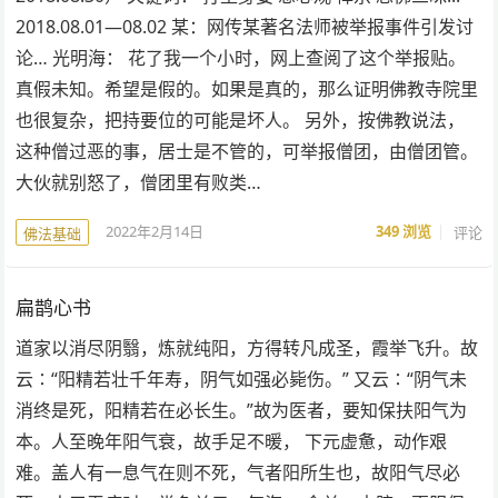
2018.08.01—08.02 某：网传某著名法师被举报事件引发讨
论… 光明海： 花了我一个小时，网上查阅了这个举报贴。
真假未知。希望是假的。如果是真的，那么证明佛教寺院里
也很复杂，把持要位的可能是坏人。 另外，按佛教说法，
这种僧过恶的事，居士是不管的，可举报僧团，由僧团管。
大伙就别怒了，僧团里有败类…
2022年2月14日
349
浏览
评论
佛法基础
扁鹊心书
道家以消尽阴翳，炼就纯阳，方得转凡成圣，霞举飞升。故
云∶“阳精若壮千年寿，阴气如强必毙伤。” 又云∶“阴气未
消终是死，阳精若在必长生。”故为医者，要知保扶阳气为
本。人至晚年阳气衰，故手足不暖， 下元虚惫，动作艰
难。盖人有一息气在则不死，气者阳所生也，故阳气尽必