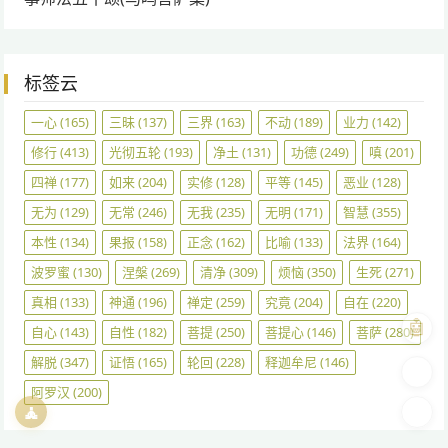
标签云
一心
(165)
三昧
(137)
三界
(163)
不动
(189)
业力
(142)
修行
(413)
光彻五轮
(193)
净土
(131)
功德
(249)
嗔
(201)
四禅
(177)
如来
(204)
实修
(128)
平等
(145)
恶业
(128)
无为
(129)
无常
(246)
无我
(235)
无明
(171)
智慧
(355)
本性
(134)
果报
(158)
正念
(162)
比喻
(133)
法界
(164)
波罗蜜
(130)
涅槃
(269)
清净
(309)
烦恼
(350)
生死
(271)
真相
(133)
神通
(196)
禅定
(259)
究竟
(204)
自在
(220)
🤖
自心
(143)
自性
(182)
菩提
(250)
菩提心
(146)
菩萨
(280)
解脱
(347)
证悟
(165)
轮回
(228)
释迦牟尼
(146)
🎨
阿罗汉
(200)
🧘
🌓