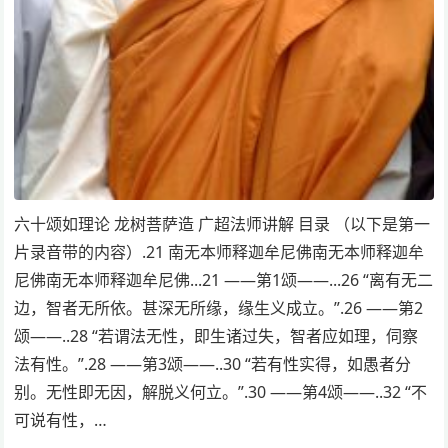
六十颂如理论 龙树菩萨造 广超法师讲解 目录 （以下是第一
片录音带的内容）.21 南无本师释迦牟尼佛南无本师释迦牟
尼佛南无本师释迦牟尼佛...21 ——第1颂——...26 “离有无二
边，智者无所依。甚深无所缘，缘生义成立。”.26 ——第2
颂——..28 “若谓法无性，即生诸过失，智者应如理，伺察
法有性。”.28 ——第3颂——..30 “若有性实得，如愚者分
别。无性即无因，解脱义何立。”.30 ——第4颂——..32 “不
可说有性，…