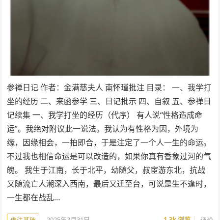
参禅日记 作者：金满慈夫人 南怀瑾批注 目录： 一、我学打
坐的经历 二、来函参学 三、日记批示 四、自叙 五、参禅日
记续集 一、我学打坐的经历（代序） 有人说“性格造成命
运”。我绝对附议此一说法。我认为有性格为因，外境为
缘，因缘相会，一拍即合，于是注定了一个人一生的命运。
不过我也相信命运是可以改造的，如果你真有香象过河的气
魄。 我生于江南，长于北平，幼随父，叔宦游东北，抗战
又随流亡人潮深入西南，最后又迁至台，可说是生不逢时，
一生都在战乱…
2025年3月31日
1.3k
浏览
评论