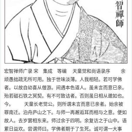
宏智禅师广录 宋 集成 等编 天童觉和尚语录序 余
顽愚拙疏无所可用。独于世味淡薄。人我相轻。若可学佛
者。以故自幼喜从僧游。间遇本色道人。虽未言而意已亲。
殆若磁石铁之冥契。有不可致诘者。否则虽日相从邈如也。
今。 天童长老觉公。则所谓未言而意已亲者。始余被
罪南迁。泊舟庐山之下。与师一再邂逅耳而相与之意。便如
故人。去岁罢相东来。师过余于四明。余复访之于山中。语
累日益欢。尝谓师曰。学佛者期于了生死。诚可谓一大事