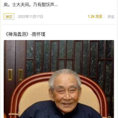
矣。士大夫间。乃有酣饫声…
2025年11月17日
1.2k
浏览
评论
禅宗
《禅海蠡测》-南怀瑾