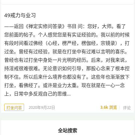
49戒力与业习
——返回《禅定实修问答录》书目 问：您好，大师。看了
您前面的帖子。个人感觉您是有实证经验的。我以前的时候
有段时间看过佛经（心经，楞严经，楞伽经，宗镜录），打
过坐。曾经有过经验，就是在打坐中有过难以言明的喜乐。
曾经也有过打坐中身处一片光明的经历。后来，对我来说，
持淫戒很难很难。无论意识如何引导，那股心念来了根本控
制不住。所以后来什么境界也都没有了。这些年也渐渐放下
打坐，看佛经了。或许是业力太重。现在就是在一心一念
上，日常中多反观自己的思维…
2020年9月22日
3.6k
浏览
评论
打坐问答
全站搜索