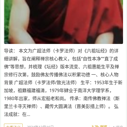
导读： 本文为广超法师（卡罗法师）对《六祖坛经》的详
细讲解，旨在阐释禅宗核心教义，包括“自性本净”“直了成
佛”等思想，并梳理《坛经》版本流变、六祖惠能生平及禅
宗修行次第，鼓励佛友传播佛法以积累功德 一、核心人物
背景 广超法师（卡罗法师/致光法师） 生平：1953年生于新
加坡，祖籍福建福清，1979年肄业于南洋大学理学系，
1980年出家，师从宏船老和尚。 传承：南传佛教禅法（斯
里兰卡寻灭禅师）、藏传大圆满法（晋美彭措上师）。 弘
法成就：在…
2024年12月16日
3.7k
浏览