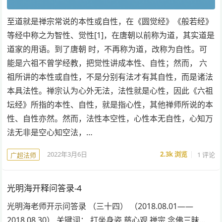
至道就是禅宗常说的本性或自性，在《圆觉经》《般若经》
等经中称之为智性、觉性[1]，在唐朝以前称为道，其实道是
道家的用语。到了唐朝 时，不再称为道，改称为自性。可
能是六祖不曾学经教，把觉性讲成本性、自性；然而， 六
祖所讲的本性或自性，不是分别有法才有其自性，而是诸法
本具法性。禅宗认为心外无法，法性就是心性，因此《六祖
坛经》所指的本性、自性，就是指心性，其他禅师所说的本
性、自性亦然。然而，法性本空性，心性本无自性，心知万
法无非是空心知空法，…
2022年3月6日
2.3k
浏览
1 评论
广超法师
光明海开释问答录-4
光明海老师开示问答录 （三十四） （2018.08.01——
2018.08.30） 关键词： 打坐身姿 慈心观 禅宗 念佛三昧...