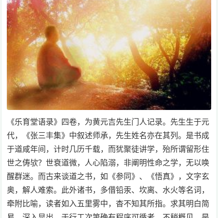
《乐育堂语录》四卷，为黄元吉先生门人记录。先生生于元
代，《张三丰集》中叙述师承，先生姓名亦在其列。是书成
于道咸年间，计时几历千载，而犹聚徒讲学，殆所谓留形住
世之俦欤？世衰道微，人心陷溺，非阐明性命之学，无以唤
醒群迷。而古来谈道之书，如《参同》、《悟真》，文字玄
奥，解人难索。此外诸书，多借铅汞、坎离、水火等名词，
牵附比喻，读者如入五里雾中，杳不知其所指。求其明白简
易、深入显出、于行工次第确有程序可循者，不稍概见。是