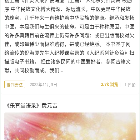
接上篇《针灸大成》倪海厦（上篇） 人纪系列针灸篇 校勘
序 中华民族文化博大精深、源远流长，中医更是中华民族
的瑰宝，几千年来一直维护着中华民族的健康。继承和发扬
中医，本是我们与生俱来的使命。可是由于种种原因，中医
的许多典籍目前在流传上仍有许多问题：或已出版而校对欠
佳，或印量稀少而极难购得，甚或已经绝版。 本书基于网
络流传的倪海厦先生人纪授课实录的《人纪系列针灸篇》扫
描版电子书籍， 经由诸多民间的中医爱好者，参阅古籍文
献，共同校勘而成。我们…
2022年11月3日
2.7k
浏览
1 评论
世间善法
《乐育堂语录》黄元吉