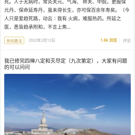
死。人于无病时，常灸关元、气海、 命关、中脘，更服保
元丹、保命延寿丹，虽未得长生，亦可保百余年寿矣。（今
人只是爱趋死路，动云∶我有 火病，难服热药。所延之
医，悉皆趋承附和，不言上焦…
2022年2月12日
1.6k
浏览
评论
世间善法
我已修完四禅八定和灭尽定（九次第定），大家有问题
的可以问问