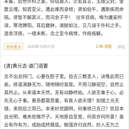
未备，后世外科之家，仰钻莫入，茫若其言，玉版尘封，金
匮云埋。知若亚父，遭此难而身倾；贤如伯牛，遘斯疾而命
殒。贤智不解其义，而况余子乎！ 往年目病，悔为庸妄所
误，寒泄脾阳。耳后壅肿，清脓如注，又几误于外科之手。
游息浮扬，一缕未断，念之至今病悸，作疮疡解。
2020年10月21日
2.9k
浏览
评论
世间善法
[清]黄元吉·道门语要
念不出总持门，心要在腔子里。自古三教圣人，诀惟此而已
矣。修道清静无为，随地随时皆是。不用习静观空，自然止
其所止。从来道本天然，无有动静终始。人欲无事于心，必
先无心于事。善恶都莫思量，有甚人欲天理？如镜之光无
镜，来则应之而已。本来妙觉圆明，何事修己克己？犹目本
自光明，难夹些微芥子。天地原自至宽，何恶亦何所喜？虽
云有作有为，成始成终靡底。勉强亦归自然，妙入无为之