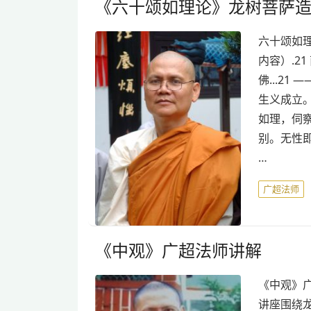
《六十颂如理论》龙树菩萨造
六十颂如理
内容）.2
佛...21
生义成立。
如理，伺察
别。无性即
…
广超法师
《中观》广超法师讲解
《中观》广
讲座围绕