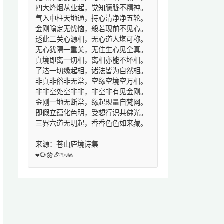
四大烽烟从业起，觉知朦胧不精神。
气入中柱天地通，持心清净净五轮。
金刚喻定无忧恼，般若现前不见心。
透此二关心源相，无心道人堪可称。
无心犹隔一重关，无住生心见全真。
真境即离一切相，离相亦能不坏相。
了达一切缘起相，诸法皆为自然相。
非真非俗非无常，空缘空境空万相。
非非空处空非非，非空非有见金刚。
金刚一地无断常，缘起现量自梵网。
即假立蕴化色明，受想行识共佛光。
三界六道无明起，香香色色如来藏。
来源：苍山庐境诗集
❤️🌻🌼🎉✨🙏