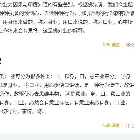
的业力因果与印度外道的有些差别。根据佛法说，我们众生起
起种种执著的烦恼心，去做种种行为，此时所做的行为就有所谓
：用身体来做的，称为身业；用口来说的，称为口业；心中所
造作将来会有果报，这是佛对业的解释。
2.2k
浏览
评论
识
类： 业可分为很多种类： 1、以身，口，意三业来分。 ①身
就是身业。 ②口业：用心驱使口讲话，是一种行为造作，故讲
造作，故驱使心去思维事物， 就是意业。身，口，意三业的
有身，口业，必然会有意业存在，有意业未必有身，口 业。
一切行为，事情，将…
4.3k
浏览
评论