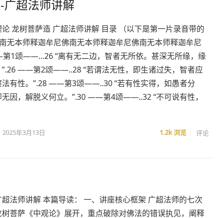
-广超法师讲解
论 龙树菩萨造 广超法师讲解 目录 （以下是第一片录音带的
1 南无本师释迦牟尼佛南无本师释迦牟尼佛南无本师释迦牟尼
 ——第1颂——...26 “离有无二边，智者无所依。甚深无所缘，缘
”.26 ——第2颂——..28 “若谓法无性，即生诸过失，智者应
法有性。”.28 ——第3颂——..30 “若有性实得，如愚者分
无因，解脱义何立。”.30 ——第4颂——..32 “不可说有性，
2025年3月13日
1.2k
浏览
评论
超法师讲解 本篇导读： 一、讲座核心框架 广超法师的七次
龙树菩萨《中观论》展开，重点破除对佛法的错误执见，阐释