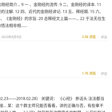
7 金刚经简介... 9 一 、金刚经的流传. 9 二、金刚经的译本. 11
注解. 12 四、近代的金刚经讲记. 13 五、释经题. 15 六、
 七、《金刚经》的宗旨. 20 总释经文上篇——... 22 于法无住生
悟法相非相...…
2023年8月9日
2.5k
浏览
评论
1.7k
浏览
评论
.23——2018.02.28） 关键词： 《心经》 参话头 法法都当
师问答录”链接… 某：这个群主师兄能否看看，讲的正确与否，有些拿不