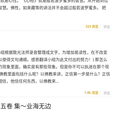
性就是心性。 《心经》就是般若波罗蜜多的智慧。从开始到过
智慧。佛性，如来藏等的讲法并不会超过般若波罗蜜多。 把
333
浏览
评论
小组根据致光法师录音整理成文字，为增加易读性，在不改变
使得文句通顺。感恩翻译小组为此文付出的努力！) 那怎么
的现象里面，确实是有那些现象。但是你不可以执迷在那个现
 佛教里面包括什么呢？以佛教来讲，正信第一步是什么？正信
相信，他信任何东西，以佛教来…
1.9k
浏览
评论
五卷 集～业海无边