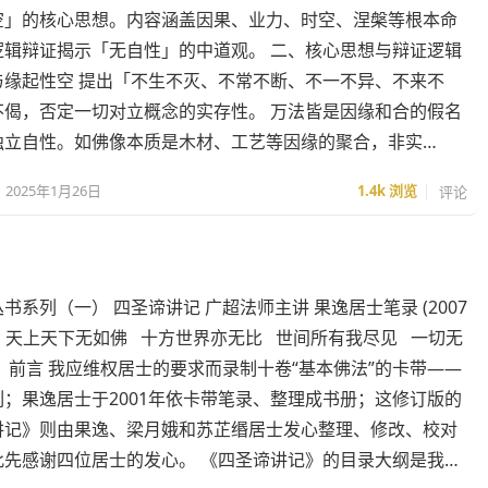
空」的核心思想。内容涵盖因果、业力、时空、涅槃等根本命
逻辑辩证揭示「无自性」的中道观。 二、核心思想与辩证逻辑
与缘起性空 提出「不生不灭、不常不断、不一不异、不来不
不偈，否定一切对立概念的实存性。 万法皆是因缘和合的假名
独立自性。如佛像本质是木材、工艺等因缘的聚合，非实…
2025年1月26日
1.4k
浏览
评论
书系列（一） 四圣谛讲记 广超法师主讲 果逸居士笔录 (2007
 天上天下无如佛 十方世界亦无比 世间所有我尽见 一切无
前言 我应维权居士的要求而录制十卷“基本佛法”的卡带——
；果逸居士于2001年依卡带笔录、整理成书册；这修订版的
讲记》则由果逸、梁月娥和苏芷缗居士发心整理、修改、校对
此先感谢四位居士的发心。 《四圣谛讲记》的目录大纲是我…