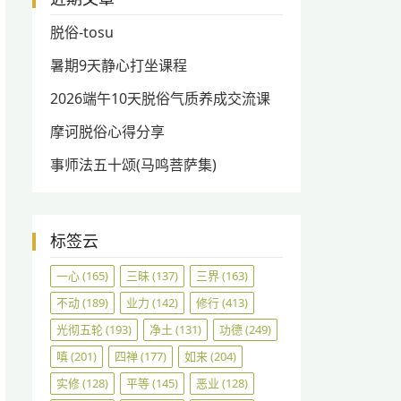
脱俗-tosu
暑期9天静心打坐课程
2026端午10天脱俗气质养成交流课
摩诃脱俗心得分享
事师法五十颂(马鸣菩萨集)
标签云
一心
(165)
三昧
(137)
三界
(163)
不动
(189)
业力
(142)
修行
(413)
光彻五轮
(193)
净土
(131)
功德
(249)
嗔
(201)
四禅
(177)
如来
(204)
实修
(128)
平等
(145)
恶业
(128)