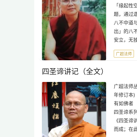
「缘起性
题，通过
八不中道
出」的八
安立，无
广超法师
四圣谛讲记（全文）
广超法师丛
年修订本)
有如佛者 
四圣谛系列
《四圣谛
而成；在