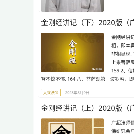
金刚经讲记（下）2020版（
金刚经讲记
相，即本具
非相显现.
上乘菩萨离
159 2
智不惊不怖. 164 八、菩萨观第一波罗蜜，即
大乘法义
2023年8月9日
金刚经讲记（上）2020版（
广超法师
佛研究会广超