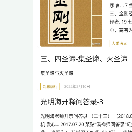
序 言... 
三、金刚经的
译者. 19
心，离有为
大乘法义
三、四圣谛-集圣谛、灭圣谛
集圣谛与灭圣谛
闻思前行
2022年2月16日
光明海开释问答录-3
光明海老师开示问答录 （二十三） （2018.02
机 发心... 2017.07.20 某贴“溪禅