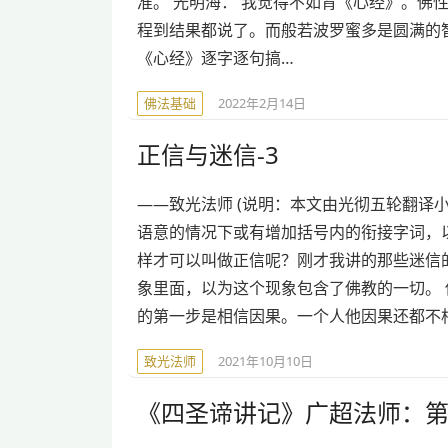
准。 光明海： 我觉得不如背《心经》。佛
程到结果都说了。而般若波罗蜜多是圆满的
《心经》逐字逐句搞…
佛法基础
2022年2月14日
正信与迷信-3
——致光法师 (说明：本文由光彻五轮翻译
语意的情况下或有增加括号内的衔接字词，以
样才可以叫做正信呢？刚才我讲的那些迷信
象里面，以为这个现象包含了佛教的一切。
的第一步是相信因果。一个人他因果还都不
致光法师
2021年10月10日
《四圣谛讲记》广超法师：第