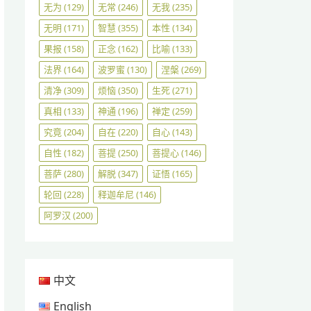
无为
(129)
无常
(246)
无我
(235)
无明
(171)
智慧
(355)
本性
(134)
果报
(158)
正念
(162)
比喻
(133)
法界
(164)
波罗蜜
(130)
涅槃
(269)
清净
(309)
烦恼
(350)
生死
(271)
真相
(133)
神通
(196)
禅定
(259)
究竟
(204)
自在
(220)
自心
(143)
自性
(182)
菩提
(250)
菩提心
(146)
菩萨
(280)
解脱
(347)
证悟
(165)
轮回
(228)
释迦牟尼
(146)
阿罗汉
(200)
中文
English