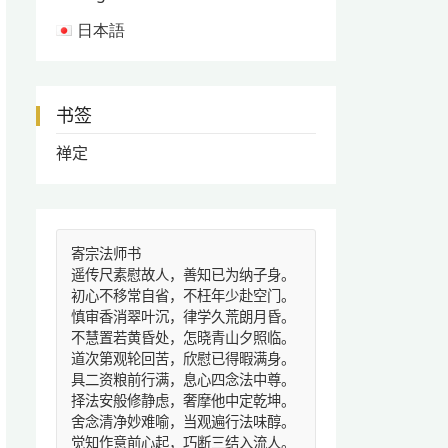
日本語
书签
禅定
寄宗法师书
遥传尺素慰故人，善知已为纳子身。
初心不移常自省，不枉年少赴空门。
慎审香消翠叶沉，律学久荒朗月昏。
不慧置若黄昏处，怎晓青山夕照临。
道次第观轮回苦，欣慰已得暇满身。
具二资粮前行满，息心四念法中尊。
择法安般修静虑，奢摩他中定乾坤。
舍念清净妙难喻，当观遍行法味醇。
觉知作意前心起，巧断三结入流人。