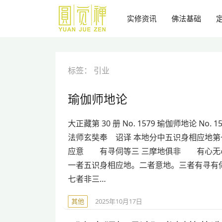
跳
到
实修资讯
佛法基础
主
要
内
容
标签：
引业
瑜伽师地论
大正藏第 30 册 No. 1579 瑜伽师地论 No. 1
法师玄奘奉 诏译 本地分中五识身相应地第
应意 有寻伺等三 三摩地俱非 有心无
一者五识身相应地。二者意地。三者有寻有
七者非三…
其他
2025年10月17日