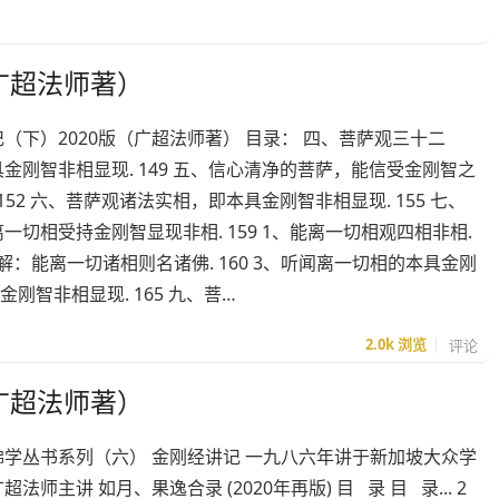
广超法师著）
（下）2020版（广超法师著） 目录： 四、菩萨观三十二
金刚智非相显现. 149 五、信心清净的菩萨，能信受金刚智之
 152 六、菩萨观诸法实相，即本具金刚智非相显现. 155 七、
一切相受持金刚智显现非相. 159 1、能离一切相观四相非相.
、信解：能离一切诸相则名诸佛. 160 3、听闻离一切相的本具金刚
金刚智非相显现. 165 九、菩…
2.0k
浏览
评论
广超法师著）
佛学丛书系列（六） 金刚经讲记 一九八六年讲于新加坡大众学
法师主讲 如月、果逸合录 (2020年再版) 目 录 目 录... 2