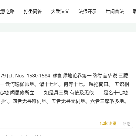
定慧之路
打坐问答
大乘法义
法师开示
世间善法
579 [cf. Nos. 1580-1584] 瑜伽师地论卷第一 弥勒菩萨说 三藏
一 云何瑜伽师地。谓十七地。何等十七。 嗢拖南曰。 五识相
心地 闻思修所立 如是具三乘 有依及无依 是名十七地
伺地。四者无寻唯伺地。五者无寻无伺地。六者三摩呬多地。
1.2k
浏览
评论