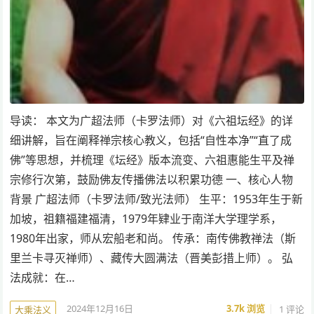
导读： 本文为广超法师（卡罗法师）对《六祖坛经》的详
细讲解，旨在阐释禅宗核心教义，包括“自性本净”“直了成
佛”等思想，并梳理《坛经》版本流变、六祖惠能生平及禅
宗修行次第，鼓励佛友传播佛法以积累功德 一、核心人物
背景 广超法师（卡罗法师/致光法师） 生平：1953年生于新
加坡，祖籍福建福清，1979年肄业于南洋大学理学系，
1980年出家，师从宏船老和尚。 传承：南传佛教禅法（斯
里兰卡寻灭禅师）、藏传大圆满法（晋美彭措上师）。 弘
法成就：在…
2024年12月16日
3.7k
浏览
1 评论
大乘法义