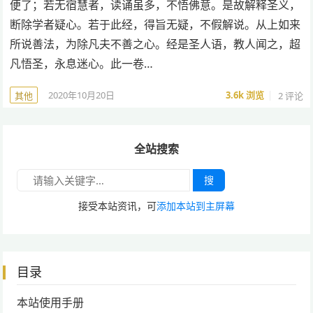
便了；若无宿慧者，读诵虽多，不悟佛意。是故解释圣义，
断除学者疑心。若于此经，得旨无疑，不假解说。从上如来
所说善法，为除凡夫不善之心。经是圣人语，教人闻之，超
凡悟圣，永息迷心。此一卷…
2020年10月20日
3.6k
浏览
2 评论
其他
全站搜索
搜
接受本站资讯，可
添加本站到主屏幕
目录
本站使用手册