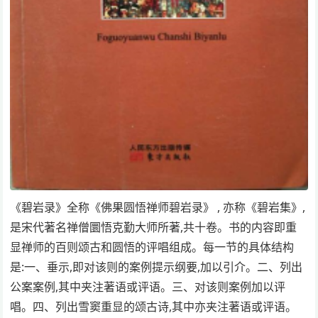
《碧岩录》全称《佛果圆悟禅师碧岩录》 , 亦称《碧岩集》,
是宋代著名禅僧圜悟克勤大师所著,共十卷。书的内容即重
显禅师的百则颂古和圆悟的评唱组成。每一节的具体结构
是:一、垂示,即对该则的案例提示纲要,加以引介。二、列出
公案案例,其中夹注著语或评语。三、对该则案例加以评
唱。四、列出雪窦重显的颂古诗,其中亦夹注著语或评语。