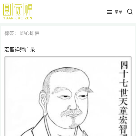
跳
到
菜单
主
要
标签：
即心即佛
内
容
宏智禅师广录