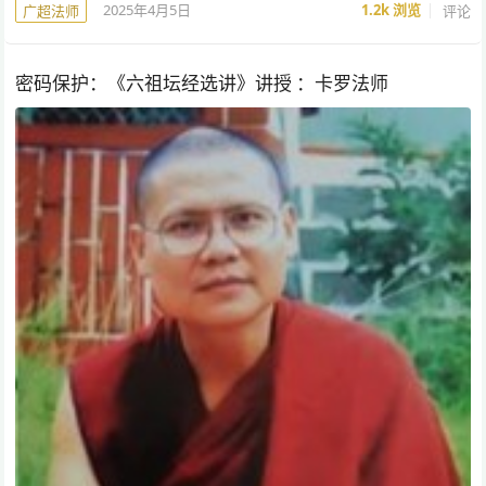
2025年4月5日
1.2k
浏览
评论
广超法师
密码保护：《六祖坛经选讲》讲授 ：卡罗法师