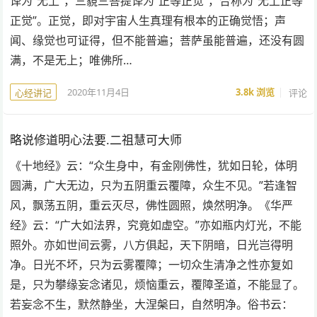
译为“无上”，三藐三菩提译为“正等正觉”，合称为“无上正等
正觉”。正觉，即对宇宙人生真理有根本的正确觉悟；声
闻、缘觉也可证得，但不能普遍；菩萨虽能普遍，还没有圆
满，不是无上；唯佛所…
2020年11月4日
3.8k
浏览
评论
心经讲记
略说修道明心法要.二祖慧可大师
《十地经》云：“众生身中，有金刚佛性，犹如日轮，体明
圆满，广大无边，只为五阴重云覆障，众生不见。”若逢智
风，飘荡五阴，重云灭尽，佛性圆照，焕然明净。《华严
经》云：“广大如法界，究竟如虚空。”亦如瓶内灯光，不能
照外。亦如世间云雾，八方俱起，天下阴暗，日光岂得明
净。日光不坏，只为云雾覆障；一切众生清净之性亦复如
是，只为攀缘妄念诸见，烦恼重云，覆障圣道，不能显了。
若妄念不生，默然静坐，大涅槃曰，自然明净。俗书云：