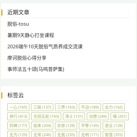
近期文章
脱俗-tosu
暑期9天静心打坐课程
2026端午10天脱俗气质养成交流课
摩诃脱俗心得分享
事师法五十颂(马鸣菩萨集)
标签云
一心
(165)
三昧
(137)
三界
(163)
不动
(189)
业力
(142)
修行
(413)
光彻五轮
(193)
净土
(131)
功德
(249)
嗔
(201)
四禅
(177)
如来
(204)
实修
(128)
平等
(145)
恶业
(128)
无为
(129)
无常
(246)
无我
(235)
无明
(171)
智慧
(355)