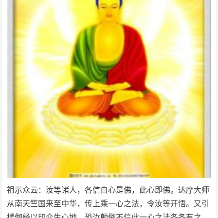
祖示众云：汝等诸人，各信自心是佛，此心即佛。达摩大师
从南天竺国来至中华，传上乘一心之法，令汝等开悟。又引
楞伽经以印众生心地，恐汝颠倒不信此一心之法各各有之。