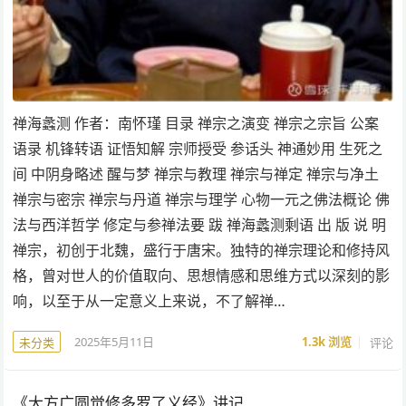
禅海蠡测 作者：南怀瑾 目录 禅宗之演变 禅宗之宗旨 公案
语录 机锋转语 证悟知解 宗师授受 参话头 神通妙用 生死之
间 中阴身略述 醒与梦 禅宗与教理 禅宗与禅定 禅宗与净土
禅宗与密宗 禅宗与丹道 禅宗与理学 心物一元之佛法概论 佛
法与西洋哲学 修定与参禅法要 跋 禅海蠡测剩语 出 版 说 明
禅宗，初创于北魏，盛行于唐宋。独特的禅宗理论和修持风
格，曾对世人的价值取向、思想情感和思维方式以深刻的影
响，以至于从一定意义上来说，不了解禅…
2025年5月11日
1.3k
浏览
评论
未分类
《大方广圆觉修多罗了义经》讲记