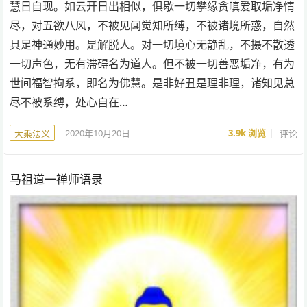
慧日自现。如云开日出相似，俱歇一切攀缘贪嗔爱取垢净情
尽，对五欲八风，不被见闻觉知所缚，不被诸境所惑，自然
具足神通妙用。是解脱人。对一切境心无静乱，不摄不散透
一切声色，无有滞碍名为道人。但不被一切善恶垢净，有为
世间福智拘系，即名为佛慧。是非好丑是理非理，诸知见总
尽不被系缚，处心自在…
2020年10月20日
3.9k
浏览
评论
大乘法义
马祖道一禅师语录