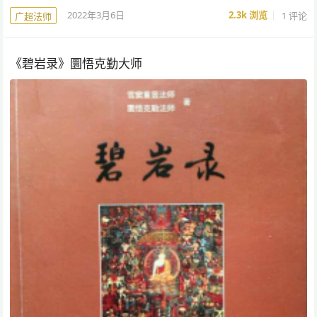
2022年3月6日
2.3k
浏览
1 评论
广超法师
《碧岩录》圜悟克勤大师