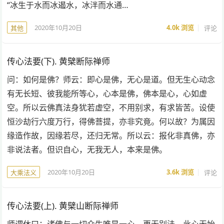
“冰生于水而冰遏水，冰泮而水通…
2020年10月20日
4.0k
浏览
评论
其他
传心法要(下). 黄檗断际禅师
问：如何是佛？师云：即心是佛，无心是道。但无生心动念
有无长短、彼我能所等心，心本是佛，佛本是心，心如虚
空。所以云佛真法身犹若虚空，不用别求，有求皆苦。设使
恒沙劫行六度万行，得佛菩提，亦非究竟。何以故？为属因
缘造作故，因缘若尽，还归无常。所以云：报化非真佛，亦
非说法者。但识自心，无我无人，本来是佛。
2020年10月20日
3.6k
浏览
评论
大乘法义
传心法要(上). 黄檗山断际禅师