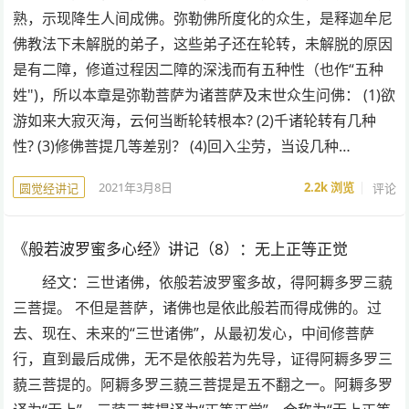
熟，示现降生人间成佛。弥勒佛所度化的众生，是释迦牟尼
佛教法下未解脱的弟子，这些弟子还在轮转，未解脱的原因
是有二障，修道过程因二障的深浅而有五种性（也作“五种
姓")，所以本章是弥勒菩萨为诸菩萨及末世众生问佛： (1)欲
游如来大寂灭海，云何当断轮转根本? (2)千诸轮转有几种
性? (3)修佛菩提几等差别？ (4)回入尘劳，当设几种…
2021年3月8日
2.2k
浏览
评论
圆觉经讲记
《般若波罗蜜多心经》讲记（8）：无上正等正觉
经文：三世诸佛，依般若波罗蜜多故，得阿耨多罗三藐
三菩提。 不但是菩萨，诸佛也是依此般若而得成佛的。过
去、现在、未来的“三世诸佛”，从最初发心，中间修菩萨
行，直到最后成佛，无不是依般若为先导，证得阿耨多罗三
藐三菩提的。阿耨多罗三藐三菩提是五不翻之一。阿耨多罗