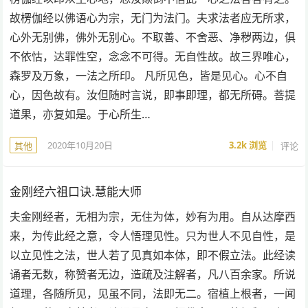
故楞伽经以佛语心为宗，无门为法门。夫求法者应无所求，
心外无别佛，佛外无别心。不取善、不舍恶、净秽两边，俱
不依怙，达罪性空，念念不可得。无自性故。故三界唯心，
森罗及万象，一法之所印。 凡所见色，皆是见心。心不自
心，因色故有。汝但随时言说，即事即理，都无所碍。菩提
道果，亦复如是。于心所生…
2020年10月20日
3.2k
浏览
评论
其他
金刚经六祖口诀.慧能大师
夫金刚经者，无相为宗，无住为体，妙有为用。自从达摩西
来，为传此经之意，令人悟理见性。只为世人不见自性，是
以立见性之法，世人若了见真如本体，即不假立法。此经读
诵者无数，称赞者无边，造疏及注解者，凡八百余家。所说
道理，各随所见，见虽不同，法即无二。宿植上根者，一闻