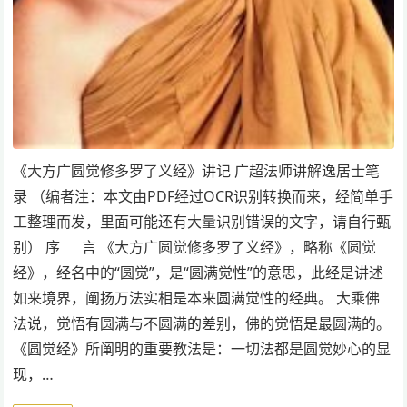
《大方广圆觉修多罗了义经》讲记 广超法师讲解逸居士笔
录 （编者注：本文由PDF经过OCR识别转换而来，经简单手
工整理而发，里面可能还有大量识别错误的文字，请自行甄
别） 序 言 《大方广圆觉修多罗了义经》，略称《圆觉
经》，经名中的“圆觉”，是“圆满觉性”的意思，此经是讲述
如来境界，阐扬万法实相是本来圆满觉性的经典。 大乘佛
法说，觉悟有圆满与不圆满的差别，佛的觉悟是最圆满的。
《圆觉经》所阐明的重要教法是：一切法都是圆觉妙心的显
现，…