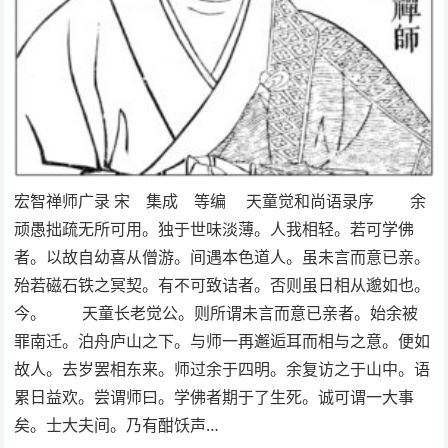
宏智禅师广录 宋 集成 等编 天童觉和尚语录序 余
顽愚拙疏无所可用。独于世味淡薄。人我相轻。若可学佛
者。以故自幼喜从僧游。间遇本色道人。虽未言而意已亲。
殆若磁石铁之冥契。有不可致诘者。否则虽日相从邈如也。
今。 天童长老觉公。则所谓未言而意已亲者。始余被
罪南迁。泊舟庐山之下。与师一再邂逅耳而相与之意。便如
故人。去岁罢相东来。师过余于四明。余复访之于山中。语
累日益欢。尝谓师曰。学佛者期于了生死。诚可谓一大事
矣。士大夫间。乃有酣饫声…