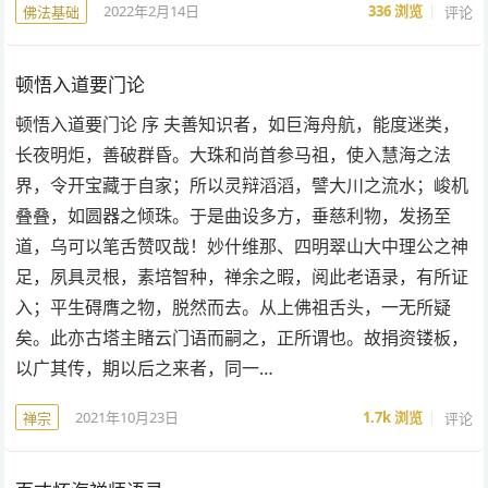
2022年2月14日
336
浏览
评论
佛法基础
顿悟入道要门论
顿悟入道要门论 序 夫善知识者，如巨海舟航，能度迷类，
长夜明炬，善破群昏。大珠和尚首参马祖，使入慧海之法
界，令开宝藏于自家；所以灵辩滔滔，譬大川之流水；峻机
叠叠，如圆器之倾珠。于是曲设多方，垂慈利物，发扬至
道，乌可以笔舌赞叹哉！妙什维那、四明翠山大中理公之神
足，夙具灵根，素培智种，禅余之暇，阅此老语录，有所证
入；平生碍膺之物，脱然而去。从上佛祖舌头，一无所疑
矣。此亦古塔主睹云门语而嗣之，正所谓也。故捐资镂板，
以广其传，期以后之来者，同一…
2021年10月23日
1.7k
浏览
评论
禅宗