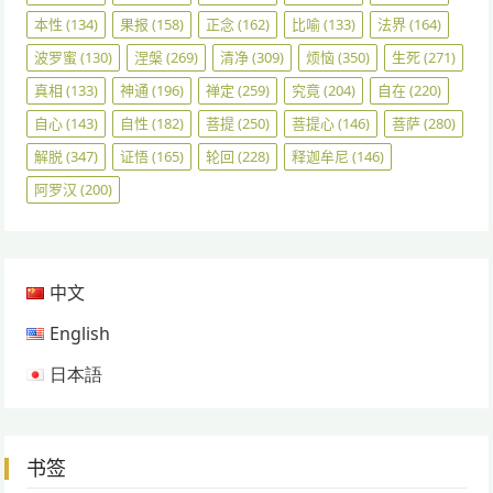
本性
(134)
果报
(158)
正念
(162)
比喻
(133)
法界
(164)
波罗蜜
(130)
涅槃
(269)
清净
(309)
烦恼
(350)
生死
(271)
真相
(133)
神通
(196)
禅定
(259)
究竟
(204)
自在
(220)
自心
(143)
自性
(182)
菩提
(250)
菩提心
(146)
菩萨
(280)
解脱
(347)
证悟
(165)
轮回
(228)
释迦牟尼
(146)
阿罗汉
(200)
中文
English
日本語
书签