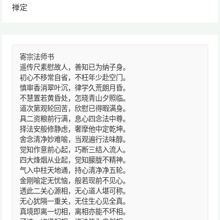
禅定
寄宗法师书
遥传尺素慰故人，善知已为纳子身。
初心不移常自省，不枉年少赴空门。
慎审香消翠叶沉，律学久荒朗月昏。
不慧置若黄昏处，怎晓青山夕照临。
道次第观轮回苦，欣慰已得暇满身。
具二资粮前行满，息心四念法中尊。
择法安般修静虑，奢摩他中定乾坤。
舍念清净妙难喻，当观遍行法味醇。
觉知作意前心起，巧断三结入流人。
四大烽烟从业起，觉知朦胧不精神。
气入中柱天地通，持心清净净五轮。
金刚喻定无忧恼，般若现前不见心。
透此二关心源相，无心道人堪可称。
无心犹隔一重关，无住生心见全真。
真境即离一切相，离相亦能不坏相。