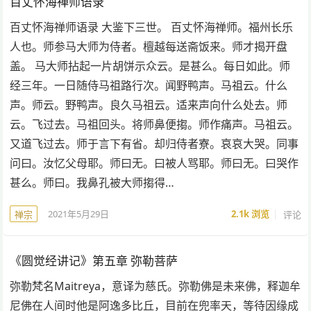
百丈怀海禅师语录
百丈怀海禅师语录 大鉴下三世。 百丈怀海禅师。福州长乐
人也。师参马大师为侍者。檀越每送斋饭来。师才揭开盘
盖。 马大师拈起一片胡饼示众云。是甚么。每日如此。师
经三年。一日随侍马祖路行次。闻野鸭声。马祖云。什么
声。师云。野鸭声。良久马祖云。适来声向什么处去。师
云。飞过去。马祖回头。将师鼻便搊。师作痛声。马祖云。
又道飞过去。师于言下有省。却归侍者寮。哀哀大哭。同事
问曰。汝忆父母耶。师曰无。曰被人骂耶。师曰无。曰哭作
甚么。师曰。我鼻孔被大师搊得…
2021年5月29日
2.1k
浏览
评论
禅宗
《圆觉经讲记》第五章 弥勒菩萨
弥勒梵名Maitreya，意译为慈氏。弥勒佛是未来佛，释迦牟
尼佛在人间时他是阿逸多比丘，目前在兜率天，等待因缘成