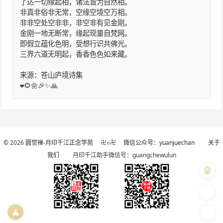
了达一切缘起相，诸法皆为自然相。
非真非俗非无常，空缘空境空万相。
非非空处空非非，非空非有见金刚。
金刚一地无断常，缘起现量自梵网。
即假立蕴化色明，受想行识共佛光。
三界六道无明起，香香色色如来藏。
来源：苍山庐境诗集
❤️🌻🌼🎉✨🙏
© 2026
圆觉禅-月印千江正念学苑
卍○卍
微信公众号：yuanjuechan
关于
我们
月印千江助手微信号：guangchewulun
🤖
🎨
🧘
🌓