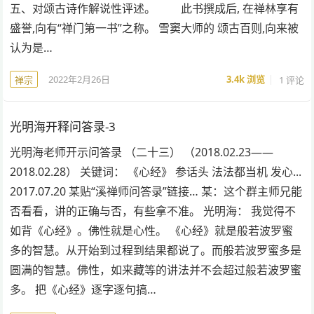
五、对颂古诗作解说性评述。 此书撰成后, 在禅林享有
盛誉,向有“禅门第一书”之称。 雪窦大师的 颂古百则,向来被
认为是…
2022年2月26日
3.4k
浏览
1 评论
禅宗
光明海开释问答录-3
光明海老师开示问答录 （二十三） （2018.02.23——
2018.02.28） 关键词： 《心经》 参话头 法法都当机 发心...
2017.07.20 某贴“溪禅师问答录”链接… 某：这个群主师兄能
否看看，讲的正确与否，有些拿不准。 光明海： 我觉得不
如背《心经》。佛性就是心性。 《心经》就是般若波罗蜜
多的智慧。从开始到过程到结果都说了。而般若波罗蜜多是
圆满的智慧。佛性，如来藏等的讲法并不会超过般若波罗蜜
多。 把《心经》逐字逐句搞…