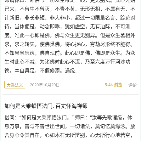
师谓休曰：诸佛与一切众生唯是一心，更无别法。此心无始
已来，不曾生不曾灭，不青不黄、无形无相，不属有无、不
计新旧，非长非短、非大非小，超过一切限量名言、踪迹对
待，当体便是，动念即乖，犹如虚空，无有边际，不可测
度。唯此一心即是佛，佛与众生更无别异。但是众生著相外
求，求之转失，使佛觅佛，将心捉心，穷劫尽形终不能得。
不知息念忘虑，佛自现前。此心即是佛，佛即是众生。为众
生时此心不减，为诸佛时此心不添，乃至六度万行河沙功
德，本自具足，不假修添。遇缘…
2020年10月20日
3.4k
浏览
评论
大乘法义
如何是大乘顿悟法门. 百丈怀海禅师
僧问：“如何是大乘顿悟法门。” 师曰：“汝等先歇诸缘，休
息万事，善与不善世出世间，一切诸法，莫记忆莫缘念。放
舍身心令其自在，心如木石无所辩别，心无所行心地若空，