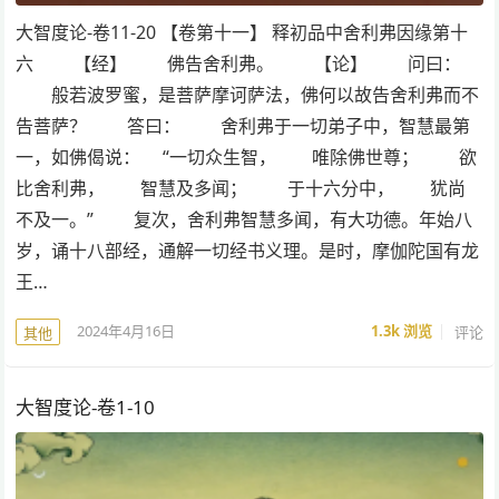
大智度论-卷11-20 【卷第十一】 释初品中舍利弗因缘第十
六 【经】 佛告舍利弗。 【论】 问曰：
般若波罗蜜，是菩萨摩诃萨法，佛何以故告舍利弗而不
告菩萨？ 答曰： 舍利弗于一切弟子中，智慧最第
一，如佛偈说： “一切众生智， 唯除佛世尊； 欲
比舍利弗， 智慧及多闻； 于十六分中， 犹尚
不及一。” 复次，舍利弗智慧多闻，有大功德。年始八
岁，诵十八部经，通解一切经书义理。是时，摩伽陀国有龙
王…
2024年4月16日
1.3k
浏览
评论
其他
大智度论-卷1-10