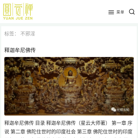
跳
到
菜单
主
要
标签：
不邪淫
内
容
释迦牟尼佛传
释迦牟尼佛传 目录 释迦牟尼佛传（星云大师著） 第一章 序
说 第二章 佛陀住世时的印度社会 第三章 佛陀住世时的印度