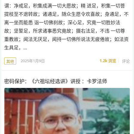
谓：净戒足，积集成满一切大愿故；精 进足，积集一切菩
提枝至不退转故；诸通足，随众生愿令欢喜故；身通足，不
离一坐而能悉 诣一切佛刹故；深心足，究竟一切胜妙法
故；坚誓足，所求诸事悉究竟故；摄右法足，不违 一切尊
重教故；闻法无厌足，闻持一切佛所说法无疲倦故；如法资
生具足，…
2025年1月9日
1.2k
浏览
评论
其他
密码保护：《六祖坛经选讲》讲授 ：卡罗法师