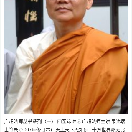
广超法师丛书系列（一） 四圣谛讲记 广超法师主讲 果逸居
士笔录 (2007年修订本) 天上天下无如佛 十方世界亦无比