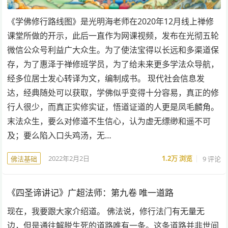
《学佛修行路线图》是光明海老师在2020年12月线上禅修
课堂所做的开示，此后一直作为网课视频，发布在光彻五轮
微信公众号利益广大众生。为了使法宝得以长远和多渠道保
存，为了惠泽于禅修班学员，为了给未来更多学法众导航，
经多位居士发心转译为文，编制成书。 现代社会信息发
达，经典随处可以获取，学佛似乎变得十分容易，真正的修
行人很少，而真正实修实证，悟道证道的人更是凤毛麟角。
末法众生，要么对修道不生信心，认为虚无缥缈和遥不可
及；要么陷入口头鸡汤，无…
2022年2月2日
1.2万
浏览
9 评论
佛法基础
《四圣谛讲记》广超法师：第九卷 唯一道路
现在，我要跟大家介绍道。 佛法说，修行法门有无量无
边，但是通往解脱生死的道路唯有一条。这条道路并非世间