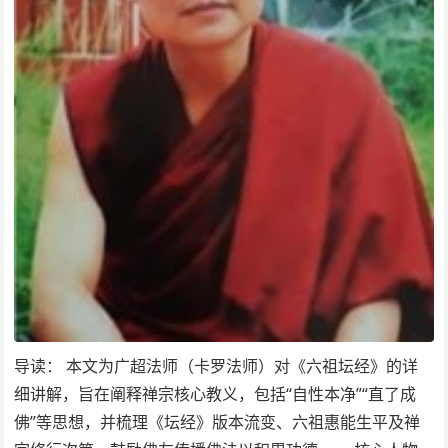
导读： 本文为广超法师（卡罗法师）对《六祖坛经》的详
细讲解，旨在阐释禅宗核心教义，包括“自性本净”“直了成
佛”等思想，并梳理《坛经》版本流变、六祖惠能生平及禅