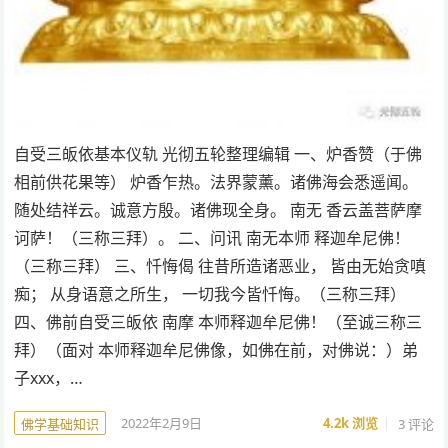
自受三皈依基本仪轨 光彻五轮整理编辑 一、炉香赞（于佛
相前供花果等） 炉香乍热。法界蒙薰。诸佛海会悉遥闻。
随处结祥云。诚意方殷。诸佛现全身。 南无 香云盖菩萨摩
诃萨！（三称三拜）。 二、问讯 南无本师 释迦牟尼佛！
（三称三拜） 三、忏悔偈 往昔所造诸恶业， 皆由无始贪嗔
痴； 从身语意之所生， 一切我今皆忏悔。（三称三拜）
四、佛前自受三皈依 南摩 本师释迦牟尼佛！（至诚三称三
拜）（面对 本师释迦牟尼佛像，如佛在前，对佛说：）弟
子xxx，…
2022年2月9日
4.2k
浏览
3 评论
佛学基础知识