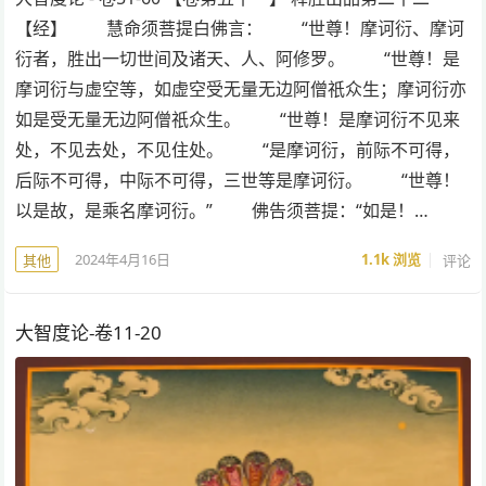
【经】 慧命须菩提白佛言： “世尊！摩诃衍、摩诃
衍者，胜出一切世间及诸天、人、阿修罗。 “世尊！是
摩诃衍与虚空等，如虚空受无量无边阿僧祇众生；摩诃衍亦
如是受无量无边阿僧祇众生。 “世尊！是摩诃衍不见来
处，不见去处，不见住处。 “是摩诃衍，前际不可得，
后际不可得，中际不可得，三世等是摩诃衍。 “世尊！
以是故，是乘名摩诃衍。” 佛告须菩提：“如是！…
2024年4月16日
1.1k
浏览
评论
其他
大智度论-卷11-20