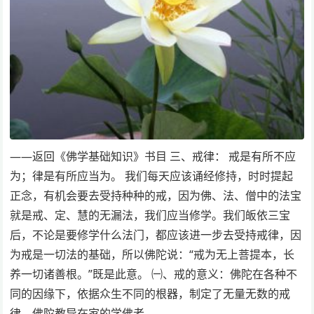
——返回《佛学基础知识》书目 三、戒律： 戒是有所不应
为；律是有所应当为。 我们每天应该诵经修持，时时提起
正念，有机会要去受持种种的戒，因为佛、法、僧中的法宝
就是戒、定、慧的无漏法，我们应当修学。我们皈依三宝
后，不论是要修学什么法门，都应该进一步去受持戒律，因
为戒是一切法的基础，所以佛陀说：“戒为无上菩提本，长
养一切诸善根。”既是此意。 ㈠、戒的意义：佛陀在各种不
同的因缘下，依据众生不同的根器，制定了无量无数的戒
律。佛陀教导在家的学佛者…