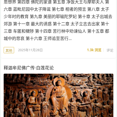
思想界 第四章 佛陀的家谱 第五章 净饭大王与摩耶夫人 第
六章 蓝毗尼园中太子降诞 第七章 相者的预言 第八章 太子
少年时的教育 第九章 美丽的耶输陀罗妃 第十章 太子出城去
郊游 第十一章 最大的诱惑 第十二章 太子立志去出家 第十
三章 车匿和犍陟 第十四章 苦行林中劝谏仙人 第十五章 都
城中的悲哀 第十六章 王师追至苦行…
2025年11月28日
1.3k
浏览
评论
其他
释迦牟尼佛广传·白莲花论