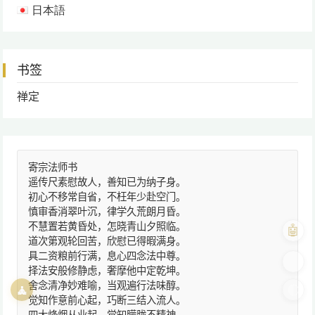
日本語
书签
禅定
寄宗法师书
遥传尺素慰故人，善知已为纳子身。
初心不移常自省，不枉年少赴空门。
慎审香消翠叶沉，律学久荒朗月昏。
不慧置若黄昏处，怎晓青山夕照临。
🤖
道次第观轮回苦，欣慰已得暇满身。
具二资粮前行满，息心四念法中尊。
🎨
择法安般修静虑，奢摩他中定乾坤。
舍念清净妙难喻，当观遍行法味醇。
🧘
🌓
觉知作意前心起，巧断三结入流人。