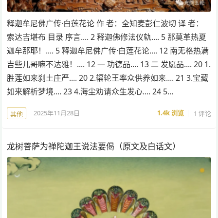
释迦牟尼佛广传·白莲花论 作 者：全知麦彭仁波切 译 者：
索达吉堪布 目录 序言.... 2 释迦佛修法仪轨.... 5 那莫革热夏
迦牟那耶！.... 5 释迦牟尼佛广传·白莲花论.... 12 南无格热满
吉些儿哥嘛不达雅！.... 12 一 功德品.... 13 二 发愿品.... 20 1.
胜莲如来刹土庄严.... 20 2.辐轮王率众供养如来.... 21 3.宝藏
如来解析梦境.... 23 4.海尘劝请众生发心.... 24 5…
2025年11月28日
1.4k
浏览
1 评论
其他
龙树菩萨为禅陀迦王说法要偈（原文及白话文）