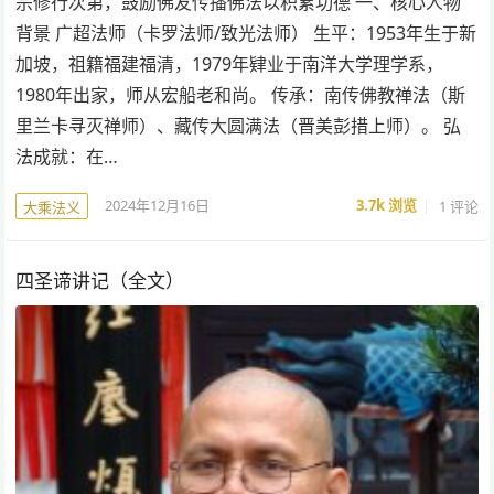
宗修行次第，鼓励佛友传播佛法以积累功德 一、核心人物
背景 广超法师（卡罗法师/致光法师） 生平：1953年生于新
加坡，祖籍福建福清，1979年肄业于南洋大学理学系，
1980年出家，师从宏船老和尚。 传承：南传佛教禅法（斯
里兰卡寻灭禅师）、藏传大圆满法（晋美彭措上师）。 弘
法成就：在…
2024年12月16日
3.7k
浏览
1 评论
大乘法义
四圣谛讲记（全文）