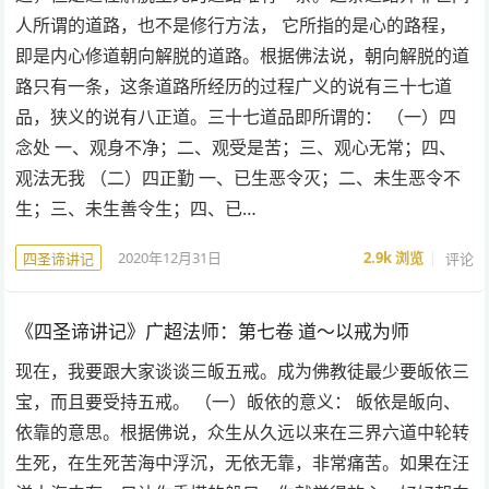
人所谓的道路，也不是修行方法， 它所指的是心的路程，
即是内心修道朝向解脱的道路。根据佛法说，朝向解脱的道
路只有一条，这条道路所经历的过程广义的说有三十七道
品，狭义的说有八正道。三十七道品即所谓的： （一）四
念处 一、观身不净；二、观受是苦；三、观心无常；四、
观法无我 （二）四正勤 一、已生恶令灭；二、未生恶令不
生；三、未生善令生；四、已…
2020年12月31日
2.9k
浏览
评论
四圣谛讲记
《四圣谛讲记》广超法师：第七卷 道～以戒为师
现在，我要跟大家谈谈三皈五戒。成为佛教徒最少要皈依三
宝，而且要受持五戒。 （一）皈依的意义： 皈依是皈向、
依靠的意思。根据佛说，众生从久远以来在三界六道中轮转
生死，在生死苦海中浮沉，无依无靠，非常痛苦。如果在汪