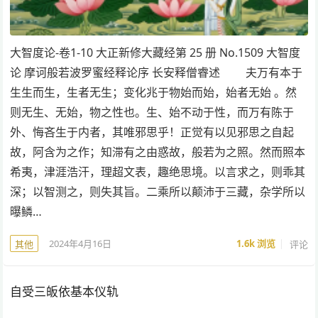
大智度论-卷1-10 大正新修大藏经第 25 册 No.1509 大智度
论 摩诃般若波罗蜜经释论序 长安释僧睿述 夫万有本于
生生而生，生者无生；变化兆于物始而始，始者无始 。然
则无生、无始，物之性也。生、始不动于性，而万有陈于
外、悔吝生于内者，其唯邪思乎！正觉有以见邪思之自起
故，阿含为之作；知滞有之由惑故，般若为之照。然而照本
希夷，津涯浩汗，理超文表，趣绝思境。以言求之，则乖其
深；以智测之，则失其旨。二乘所以颠沛于三藏，杂学所以
曝鳞…
2024年4月16日
1.6k
浏览
评论
其他
自受三皈依基本仪轨