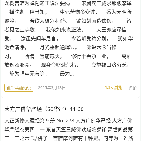
龙树菩萨为禅陀迦王说法要偈 宋罽宾三藏求那跋摩译
禅陀迦王应当知， 生死苦恼多众过， 悉为无明所
覆障， 吾欲为彼兴利益。 譬如刻画造佛像， 智
者见之宜恭敬， 我依如来说正法， 大王亦应深信
受。 汝虽先闻牟尼言， 今若听受转分别， 犹如华
池色清净， 月光垂照逾晖显。 佛说六念当修
习， 所谓三宝施戒天， 修行十善净三业， 离酒
放逸及邪命。 观身命财速危朽， 应施福田济穷乏，
施为坚牢无与等， 最为…
2025年3月13日
1.2k
浏览
评论
佛学基础知识
大方广佛华严经（60华严）41-60
大正新修大藏经第 9 册 No. 278 大方广佛华严经 大方广佛
华严经卷第四十一 东晋天竺三藏佛驮跋陀罗译 离世间品第
三十三之六 “◎佛子！菩萨摩诃萨有十种足。何等为十？所