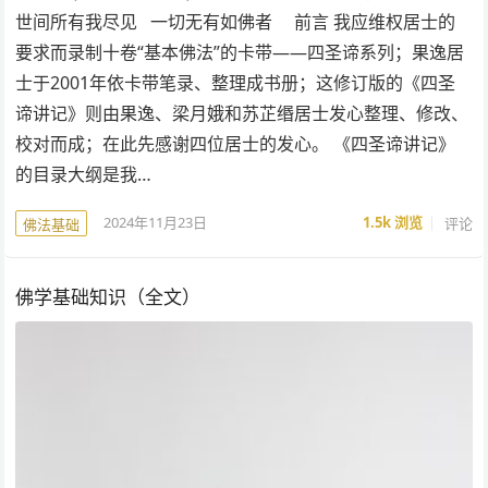
世间所有我尽见 一切无有如佛者 前言 我应维权居士的
要求而录制十卷“基本佛法”的卡带——四圣谛系列；果逸居
士于2001年依卡带笔录、整理成书册；这修订版的《四圣
谛讲记》则由果逸、梁月娥和苏芷缗居士发心整理、修改、
校对而成；在此先感谢四位居士的发心。 《四圣谛讲记》
的目录大纲是我…
2024年11月23日
1.5k
浏览
评论
佛法基础
佛学基础知识（全文）