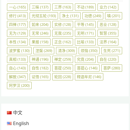
一心
(165)
三昧
(137)
三界
(163)
不动
(189)
业力
(142)
修行
(413)
光彻五轮
(193)
净土
(131)
功德
(249)
嗔
(201)
四禅
(177)
如来
(204)
实修
(128)
平等
(145)
恶业
(128)
无为
(129)
无常
(246)
无我
(235)
无明
(171)
智慧
(355)
本性
(134)
果报
(158)
正念
(162)
比喻
(133)
法界
(164)
波罗蜜
(130)
涅槃
(269)
清净
(309)
烦恼
(350)
生死
(271)
真相
(133)
神通
(196)
禅定
(259)
究竟
(204)
自在
(220)
自心
(143)
自性
(182)
菩提
(250)
菩提心
(146)
菩萨
(280)
解脱
(347)
证悟
(165)
轮回
(228)
释迦牟尼
(146)
阿罗汉
(200)
中文
English