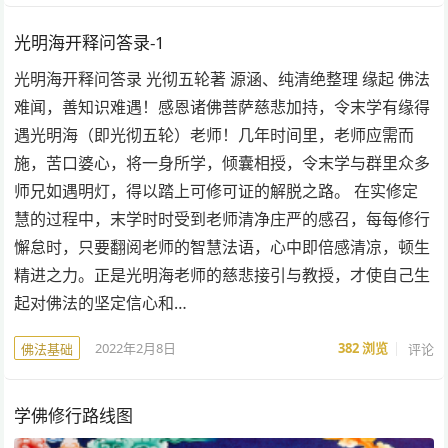
光明海开释问答录-1
光明海开释问答录 光彻五轮著 源涵、纯清绝整理 缘起 佛法
难闻，善知识难遇！感恩诸佛菩萨慈悲加持，令末学有缘得
遇光明海（即光彻五轮）老师！几年时间里，老师应需而
施，苦口婆心，将一身所学，倾囊相授，令末学与群里众多
师兄如遇明灯，得以踏上可修可证的解脱之路。 在实修定
慧的过程中，末学时时受到老师清净庄严的感召，每每修行
懈怠时，只要翻阅老师的智慧法语，心中即倍感清凉，顿生
精进之力。正是光明海老师的慈悲接引与教授，才使自己生
起对佛法的坚定信心和…
2022年2月8日
382
浏览
评论
佛法基础
学佛修行路线图