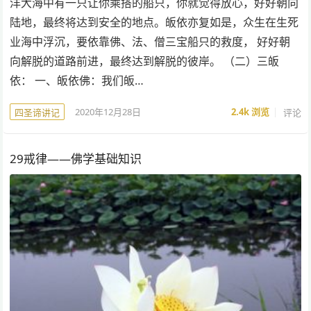
洋大海中有一只让你乘搭的船只，你就觉得放心，好好朝向
陆地，最终将达到安全的地点。皈依亦复如是，众生在生死
业海中浮沉，要依靠佛、法、僧三宝船只的救度， 好好朝
向解脱的道路前进，最终达到解脱的彼岸。 （二）三皈
依： 一、皈依佛：我们皈…
2020年12月28日
2.4k
浏览
评论
四圣谛讲记
29戒律——佛学基础知识