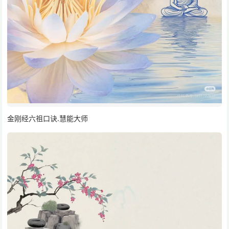
金刚经六祖口诀.慧能大师