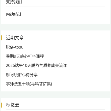
支持我们
网站统计
近期文章
脱俗-tosu
暑期9天静心打坐课程
2026端午10天脱俗气质养成交流课
摩诃脱俗心得分享
事师法五十颂(马鸣菩萨集)
标签云