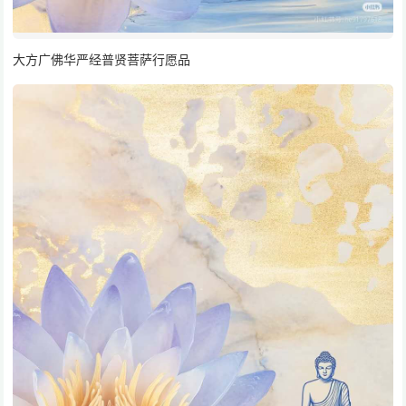
大方广佛华严经普贤菩萨行愿品