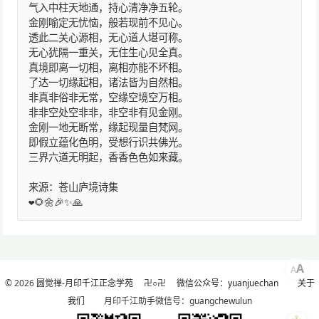
气入中柱天地通，持心清净净五轮。
金刚喻定无忧恼，般若现前不见心。
透此二关心源相，无心道人堪可称。
无心犹隔一重关，无住生心见全真。
真境即离一切相，离相亦能不坏相。
了达一切缘起相，诸法皆为自然相。
非真非俗非无常，空缘空境空万相。
非非空处空非非，非空非有见金刚。
金刚一地无断常，缘起现量自梵网。
即假立蕴化色明，受想行识共佛光。
三界六道无明起，香香色色如来藏。
来源：苍山庐境诗集
❤️🌻🌼🎉✨🙏
A
A
© 2026
圆觉禅-月印千江正念学苑
卍○卍
微信公众号：yuanjuechan
关于
我们
月印千江助手微信号：guangchewulun