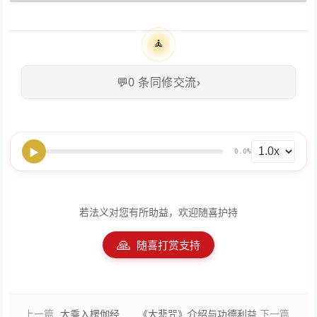
🧘
💬
0
条同修交流
›
▶
0.0%
若法义对您有所助益，欢迎随喜护持
🙏
随喜打赏支持
上一篇
大乘入楞伽经
《大悲咒》介绍与功德利益
下一篇