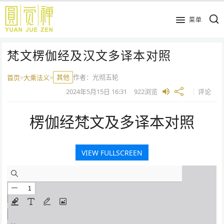
跳
到
菜单
主
要
梵文楞伽经及汉文多译本对照
内
容
其他
作者：
光彻五轮
首页
>
大乘法义
>
2024年5月15日
16:31
922
浏览
评论
楞伽经梵文及多译本对照
VIEW FULLSCREEN