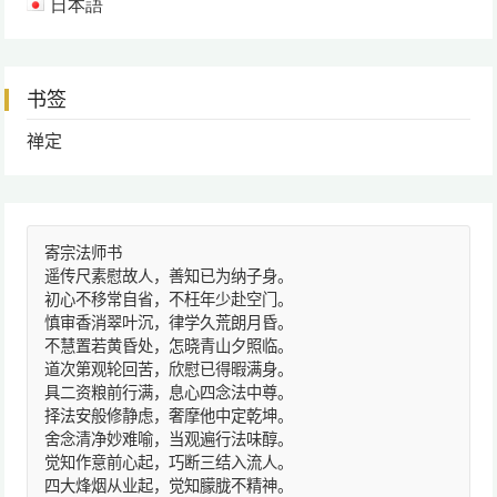
日本語
书签
禅定
寄宗法师书
遥传尺素慰故人，善知已为纳子身。
初心不移常自省，不枉年少赴空门。
慎审香消翠叶沉，律学久荒朗月昏。
不慧置若黄昏处，怎晓青山夕照临。
道次第观轮回苦，欣慰已得暇满身。
具二资粮前行满，息心四念法中尊。
择法安般修静虑，奢摩他中定乾坤。
舍念清净妙难喻，当观遍行法味醇。
觉知作意前心起，巧断三结入流人。
四大烽烟从业起，觉知朦胧不精神。