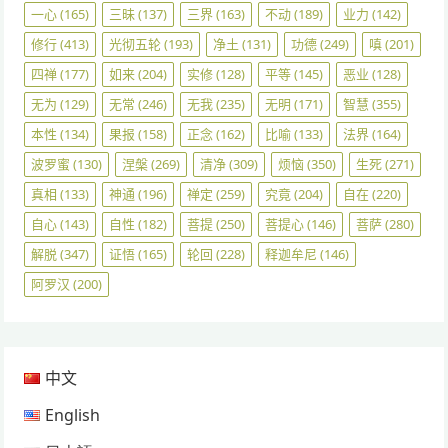
一心
(165)
三昧
(137)
三界
(163)
不动
(189)
业力
(142)
修行
(413)
光彻五轮
(193)
净土
(131)
功德
(249)
嗔
(201)
四禅
(177)
如来
(204)
实修
(128)
平等
(145)
恶业
(128)
无为
(129)
无常
(246)
无我
(235)
无明
(171)
智慧
(355)
本性
(134)
果报
(158)
正念
(162)
比喻
(133)
法界
(164)
波罗蜜
(130)
涅槃
(269)
清净
(309)
烦恼
(350)
生死
(271)
真相
(133)
神通
(196)
禅定
(259)
究竟
(204)
自在
(220)
自心
(143)
自性
(182)
菩提
(250)
菩提心
(146)
菩萨
(280)
解脱
(347)
证悟
(165)
轮回
(228)
释迦牟尼
(146)
阿罗汉
(200)
中文
English