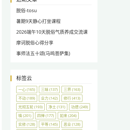
脱俗-tosu
暑期9天静心打坐课程
2026端午10天脱俗气质养成交流课
摩诃脱俗心得分享
事师法五十颂(马鸣菩萨集)
标签云
一心
(165)
三昧
(137)
三界
(163)
不动
(189)
业力
(142)
修行
(413)
光彻五轮
(193)
净土
(131)
功德
(249)
嗔
(201)
四禅
(177)
如来
(204)
实修
(128)
平等
(145)
恶业
(128)