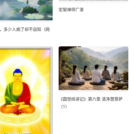
宏智禅师广录
，多少人病了却不自知（网
《圆觉经讲记》第六章 清净慧菩萨
（1）