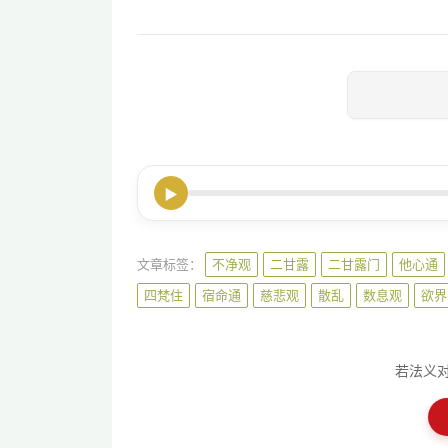
▶
文章标签：
不净观
二甘露
二甘露门
他心通
四梵住
宿命通
慈悲观
散乱
数息观
欲界
若法义