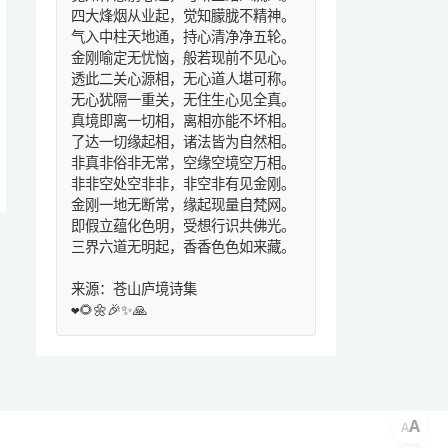
四大烽烟从业起，觉知朦胧不精神。
气入中柱天地通，持心清净净五轮。
金刚喻定无忧恼，般若现前不见心。
透此二关心源相，无心道人堪可称。
无心犹隔一重关，无住生心见全真。
真境即离一切相，离相亦能不坏相。
了达一切缘起相，诸法皆为自然相。
非真非俗非无常，空缘空境空万相。
非非空处空非非，非空非有见金刚。
金刚一地无断常，缘起现量自梵网。
即假立蕴化色明，受想行识共佛光。
三界六道无明起，香香色色如来藏。
来源：苍山庐境诗集
❤️🌻🌼🎉✨🙏
A
A