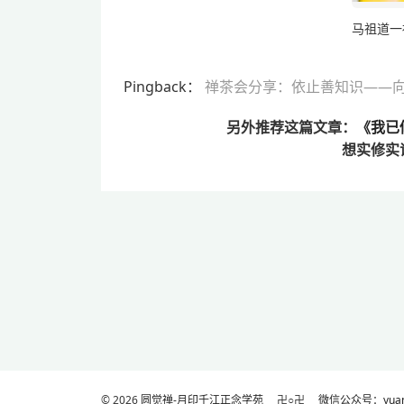
马祖道一
Pingback：
禅茶会分享：依止善知识——向光
另外推荐这篇文章：
《我已
想实修实
© 2026
圆觉禅-月印千江正念学苑
卍○卍
微信公众号：yuanj