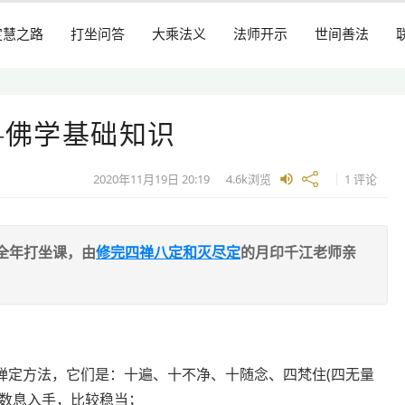
定慧之路
打坐问答
大乘法义
法师开示
世间善法
—佛学基础知识
2020年11月19日
20:19
4.6k
浏览
1 评论
全年打坐课，由
修完四禅八定和灭尽定
的月印千江老师亲
禅定方法，它们是：十遍、十不净、十随念、四梵住(四无量
从数息入手，比较稳当；