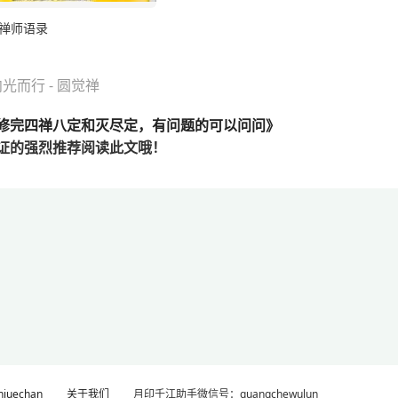
禅师语录
而行 - 圆觉禅
修完四禅八定和灭尽定，有问题的可以问问》
证的
强烈推荐阅读此文哦！
uechan
关于我们
月印千江助手微信号：guangchewulun