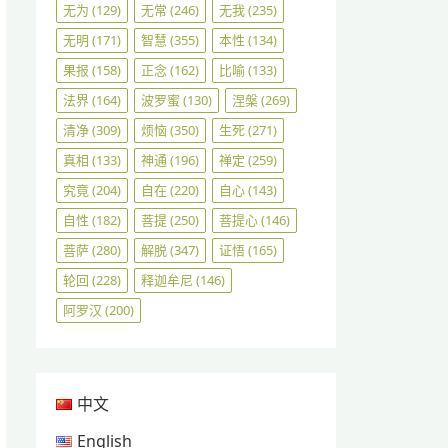
无为
(129)
无常
(246)
无我
(235)
无明
(171)
智慧
(355)
本性
(134)
果报
(158)
正念
(162)
比喻
(133)
法界
(164)
波罗蜜
(130)
涅槃
(269)
清净
(309)
烦恼
(350)
生死
(271)
真相
(133)
神通
(196)
禅定
(259)
究竟
(204)
自在
(220)
自心
(143)
自性
(182)
菩提
(250)
菩提心
(146)
菩萨
(280)
解脱
(347)
证悟
(165)
轮回
(228)
释迦牟尼
(146)
阿罗汉
(200)
中文
English