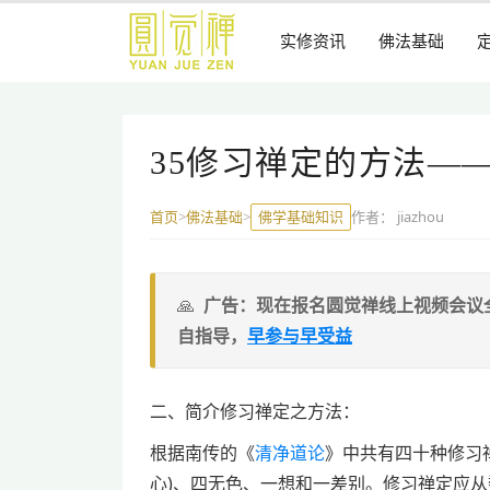
跳
到
实修资讯
佛法基础
主
要
内
容
35修习禅定的方法—
佛学基础知识
作者：
jiazhou
首页
>
佛法基础
>
广告：现在报名圆觉禅线上视频会议
自指导，
早参与早受益
二、简介修习禅定之方法：
根据南传的《
清净道论
》中共有四十种修习
心)、四无色、一想和一差别。修习禅定应