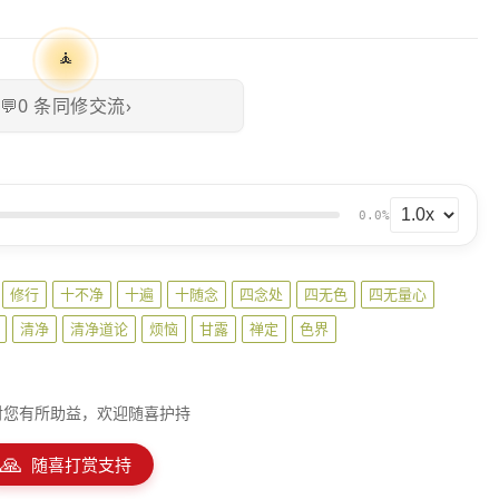
🧘
💬
0
条同修交流
›
0.0%
修行
十不净
十遍
十随念
四念处
四无色
四无量心
清净
清净道论
烦恼
甘露
禅定
色界
对您有所助益，欢迎随喜护持
🙏
随喜打赏支持