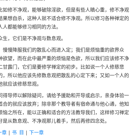
比如修不净观，能够破除淫欲，但是有些人瞋心重，修不净观
结果想自杀，这种人就不适合修不净观。所以修习各种禅定的
人人都能够修习相同的方法。
众生，它们是不净观与数息观。
，慢慢降服我们的散乱心而进入定；我们是烦恼重的欲界众
种欲望，而在此中最严重的烦恼是色欲，所以我们应该修不净
二甘露门，它们是要修学禅定的初步。比如说一个人修慈悲
的，所以他应该先修数息观把散乱的心定下来；又如一个人的
他就应该修慈悲观。
问得导师以解除疑问，请给予援助和开导或启示，亲身体验一
适合的就应该放弃；除非那个教导者有宿命通与他心通，他知
烦恼之所在，能以正确和适合的方法教导我们，这样修习禅定
好是从数息观、不净观那儿着手，然后再修四念处。
一章
|
书 目
|
下一章