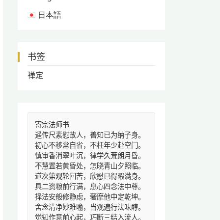
日本語
书签
禅定
寄宗法师书
遥传尺素慰故人，善知已为纳子身。
初心不移常自省，不枉年少赴空门。
慎审香消翠叶沉，律学久荒朗月昏。
不慧置若黄昏处，怎晓青山夕照临。
道次第观轮回苦，欣慰已得暇满身。
具二资粮前行满，息心四念法中尊。
择法安般修静虑，奢摩他中定乾坤。
舍念清净妙难喻，当观遍行法味醇。
觉知作意前心起，巧断三结入流人。