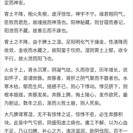
定而神安。
胃土不降，相火失根，虚浮惊怯，神宇不宁。缘君相同气，
臣败而君危，故魂摇而神荡也。阳神秘藏，则甘寝而善记，
阳泄而不藏，故善忘而不寐也。
胃土之不降，由于脾土之湿。足阳明化气于燥金，性清降而
收敛，金收而水藏之，故阳蛰于坎府。湿则胃土上郁，收令
不行，故火泄而阳飞也。
火炎于上，肾水沉寒，阴凝气结，久而弥坚，历年增长，状
如怀子，是谓奔豚。奔豚者，肾肝之阴气聚而不散者也。水
寒木枯，郁而生风，摇撼不已，则心下悸动。悸见脐下，则
根本振摇，奔豚发矣。奔豚上腾，侮土陵心，发作欲死，最
为剧证。数年之后，渐而火败土崩，则人死矣。
大凡脾肾寒湿，无不有惊悸之证，惊悸不愈，必生奔豚积
块。此皆中气亏损，阴盛阳虚之病也。庸工不解，以为心血
不足，乃以归脾、补心之方，清凉滋润，助阴伐阳，百不一