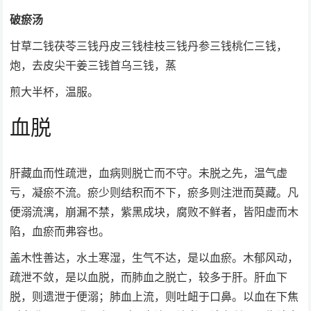
破瘀汤
甘草二钱茯苓三钱丹皮三钱桂枝三钱丹参三钱桃仁三钱，
炮，去皮尖干姜三钱首乌三钱，蒸
煎大半杯，温服。
血脱
肝藏血而性疏泄，血病则脱亡而不守。未脱之先，温气虚
亏，凝瘀不流。瘀少则结积而不下，瘀多则注泄而莫藏。凡
便溺流漓，崩漏不禁，紫黑成块，腐败不鲜者，皆阳虚而木
陷，血瘀而弗容也。
盖木性善达，水土寒湿，生气不达，是以血瘀。木郁风动，
疏泄不敛，是以血脱，而肺血之脱亡，较多于肝。肝血下
脱，则遗泄于便溺；肺血上流，则吐衄于口鼻。以血在下焦