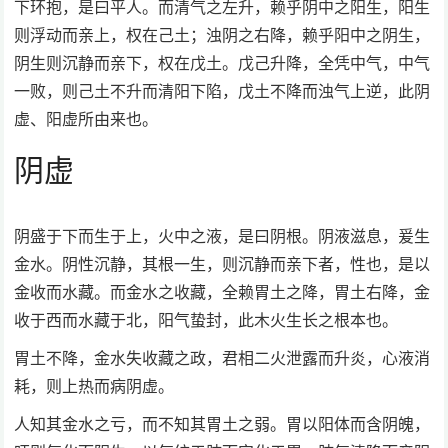
下环抱，是曰平人。而清气之左升，赖乎阴中之阳生，阳生
则浮动而亲上，权在己土；浊阴之右降，赖乎阳中之阴生，
阴生则沉静而亲下，权在戊土。戊己升降，全凭中气，中气
一败，则己土不升而清阳下陷，戊土不降而浊气上逆，此阴
虚、阳虚所由来也。
阴虚
阴盛于下而生于上，火中之液，是曰阴根。阴液滋息，爰生
金水。阴性沉静，其根一生，则沉静而亲下者，性也，是以
金收而水藏。而金水之收藏，全赖胃土之降，胃土右降，金
收于西而水藏于北，阳气蛰封，此木火生长之根本也。
胃土不降，金水失收藏之政，君相二火泄露而升炎，心液消
耗，则上热而病阴虚。
人知其金水之亏，而不知其胃土之弱。胃以阳体而含阴魄，