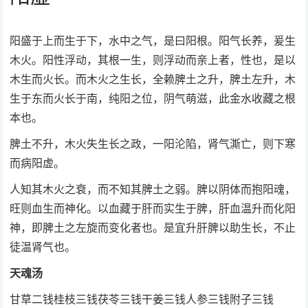
阳盛于上而生于下，水中之气，是曰阳根。阳气长养，爰生
木火。阳性浮动，其根一生，则浮动而亲上者，性也，是以
木生而火长。而木火之生长，全赖脾土之升，脾土左升，木
生于东而火长于南，纯阳之位，阴气萌滋，此金水收藏之根
本也。
脾土不升，木火失生长之政，一阳沦陷，肾气澌亡，则下寒
而病阳虚。
人知其木火之衰，而不知其脾土之弱。脾以阴体而抱阳魂，
旺则血生而神化。以血藏于肝而实生于脾，肝血温升而化阳
神，即脾土之左旋而变化者也。是宜升肝脾以助生长，不止
徒温肾气也。
天魂汤
甘草二钱桂枝三钱茯苓三钱干姜三钱人参三钱附子三钱