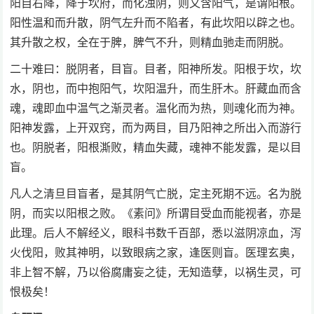
阳自右降，降于坎府，而化浊阴，则又含阳气，是谓阳根。
阳性温和而升散，阴气左升而不陷者，有此坎阳以辟之也。
其升散之权，全在于脾，脾气不升，则精血驰走而阴脱。
二十难曰：脱阴者，目盲。目者，阳神所发。阳根于坎，坎
水，阴也，而中抱阳气，坎阳温升，而生肝木。肝藏血而含
魂，魂即血中温气之渐灵者。温化而为热，则魂化而为神。
阳神发露，上开双窍，而为两目，目乃阳神之所出入而游行
也。阴脱者，阳根澌败，精血失藏，魂神不能发露，是以目
盲。
凡人之清旦目盲者，是其阴气亡脱，定主死期不远。名为脱
阴，而实以阳根之败。《素问》所谓目受血而能视者，亦是
此理。后人不解经义，眼科书数千百部，悉以滋阴凉血，泻
火伐阳，败其神明，以致眼病之家，逢医则盲。医理玄奥，
非上智不解，乃以俗腐庸妄之徒，无知造孽，以祸生灵，可
恨极矣！