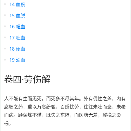
14
血瘀
15
血脱
16
衄血
17
吐血
18
便血
19
溺血
卷四
·
劳伤解
人不能有生而无死，而死多不尽其年。外有伐性之斧，内有
腐肠之药，重以万念纷驰，百感忧劳，往往未壮而衰，未老
而病。顾保炼不谨，既失之东隅，而医药无差，冀挽之桑
榆。