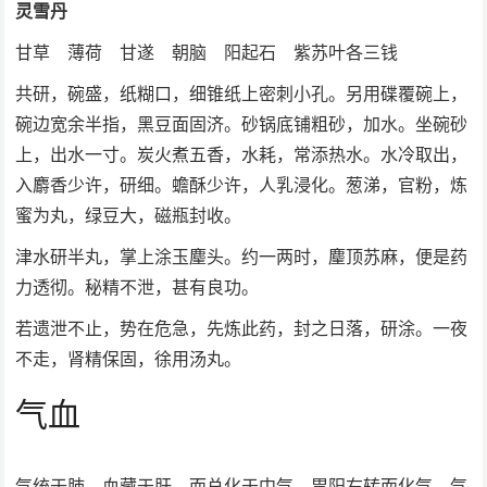
灵雪丹
甘草 薄荷 甘遂 朝脑 阳起石 紫苏叶各三钱
共研，碗盛，纸糊口，细锥纸上密刺小孔。另用碟覆碗上，
碗边宽余半指，黑豆面固济。砂锅底铺粗砂，加水。坐碗砂
上，出水一寸。炭火煮五香，水耗，常添热水。水冷取出，
入麝香少许，研细。蟾酥少许，人乳浸化。葱涕，官粉，炼
蜜为丸，绿豆大，磁瓶封收。
津水研半丸，掌上涂玉麈头。约一两时，麈顶苏麻，便是药
力透彻。秘精不泄，甚有良功。
若遗泄不止，势在危急，先炼此药，封之日落，研涂。一夜
不走，肾精保固，徐用汤丸。
气血
气统于肺，血藏于肝，而总化于中气。胃阳右转而化气，气