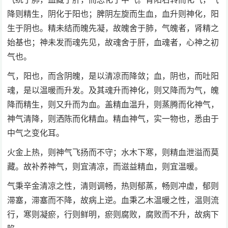
降则精生，阴化于阳也；脾阴左旋而生血，血升则神化，阳
生于阴也。精未结而魄先凝，故魄舍于肺，气魄者，肾精之
始基也；神未发而魂先见，故魂舍于肝，血魂者，心神之初
气也。
气，阳也，而含阴魄，是以清凉而降敛；血，阴也，而吐阳
魂，是以温暖而升发。及其魂升而神化，则又降而为气，魄
降而精生，则又升而为血。盖精血温升，则蒸腾而化神气，
神气清降，则洒陈而化精血。精血神气，实一物也，悉由于
中气之变化耳。
火金上热，则神气飞扬而不守；水木下寒，则精血泄溢而莫
藏。故补养神气，则宜清凉，而滋益精血，则宜温暖。
气秉辛金清凉之性，清则调畅，热则郁蒸，畅则冲虚，郁则
滞塞，滞塞而不降，故病上逆。血秉乙木温暖之性，温则流
行，寒则凝瘀，行则鲜明，瘀则腐败，腐败而不升，故病下