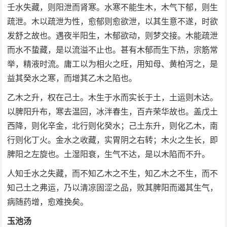
壬水失藏，则阳泄而肾寒。水寒不能生木，木气下郁，则生
疏泄。木以疏泄为性，愈郁则愈欲泄，以其生意不遂，时欲
发舒之故也。遇夜半阳生，木郁欲动，则梦交接。木能疏泄
而水不蛰藏，是以流溢不止也。甚有木郁而生下热，宗筋常
举，精液时流。庸工以为相火之旺，用知母、黄柏泻之，是
益其癸水之寒，而增其乙木之陷也。
乙木之升，权在己土。木生于水而实长于土，土运则木达。
以脾阳升布，寒去温回，冰泮春生，百卉荣华故也。盖戊土
西降，则化辛金，北行则化癸水；己土东升，则化乙木，南
行则化丁火。金水之收藏，实胃阴之右转；木火之生长，即
脾阳之左旋也。土湿阳衰，生气不达，是以木陷而不升。
人知壬水之失藏，而不知乙木之不生，知乙木之不生，而不
知己土之弗运，乃以清凉固涩之品，败其脾阳而遏其生气，
病随药增，愈难挽矣。
玉池汤