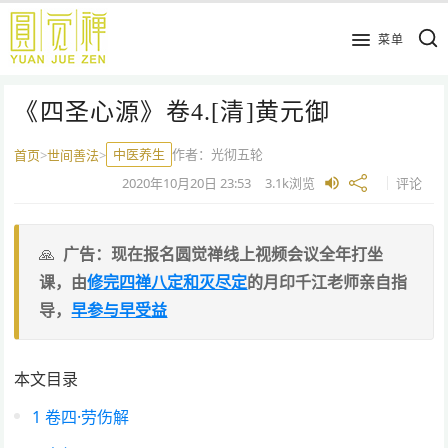
跳
到
菜单
主
要
《四圣心源》卷4.[清]黄元御
内
容
中医养生
作者：
光彻五轮
首页
>
世间善法
>
2020年10月20日
23:53
3.1k
浏览
评论
广告：现在报名圆觉禅线上视频会议全年打坐
课，由
修完四禅八定和灭尽定
的月印千江老师亲自指
导，
早参与早受益
本文目录
1
卷四·劳伤解