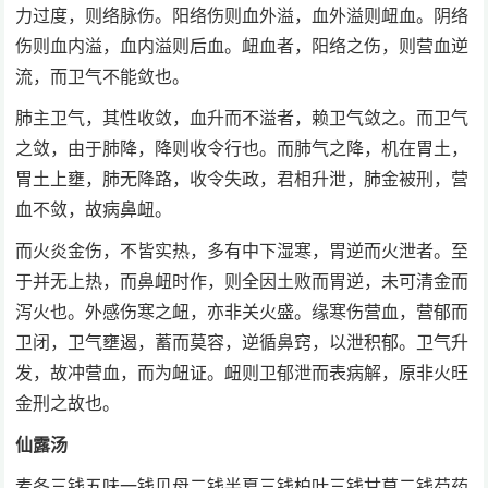
力过度，则络脉伤。阳络伤则血外溢，血外溢则衄血。阴络
伤则血内溢，血内溢则后血。衄血者，阳络之伤，则营血逆
流，而卫气不能敛也。
肺主卫气，其性收敛，血升而不溢者，赖卫气敛之。而卫气
之敛，由于肺降，降则收令行也。而肺气之降，机在胃土，
胃土上壅，肺无降路，收令失政，君相升泄，肺金被刑，营
血不敛，故病鼻衄。
而火炎金伤，不皆实热，多有中下湿寒，胃逆而火泄者。至
于并无上热，而鼻衄时作，则全因土败而胃逆，未可清金而
泻火也。外感伤寒之衄，亦非关火盛。缘寒伤营血，营郁而
卫闭，卫气壅遏，蓄而莫容，逆循鼻窍，以泄积郁。卫气升
发，故冲营血，而为衄证。衄则卫郁泄而表病解，原非火旺
金刑之故也。
仙露汤
麦冬三钱五味一钱贝母二钱半夏三钱柏叶三钱甘草二钱芍药