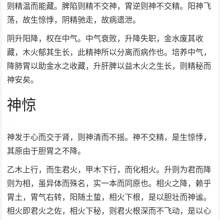
则精温而能藏。脾陷则精不交神，胃逆则神不交精。阳神飞
荡，故生惊悸，阴精驰走，故病遗泄。
阴升阳降，权在中气。中气衰败，升降失职，金水废其收
藏，木火郁其生长，此精神所以分离而病作也。培养中气，
降肺胃以助金水之收藏，升肝脾以益木火之生长，则精秘而
神安矣。
神惊
神发于心而交于肾，则神清而不摇。神不交精，是生惊悸，
其原由于胆胃之不降。
乙木上行，而生君火，甲木下行，而化相火。升则为君而降
则为相，虽异体而殊名，实一本而同原也。相火之降，赖乎
胃土，胃气右转，阳随土蛰，相火下根，是以胆壮而神谧。
相火即君火之佐，相火下秘，则君火根深而不飞动，是以心