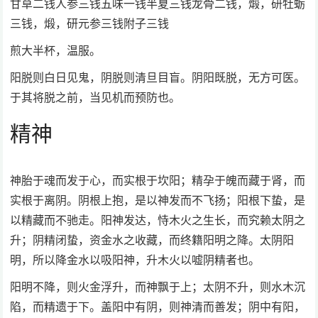
甘草二钱人参三钱五味一钱半夏三钱龙骨二钱，煅，研牡蛎
三钱，煅，研元参三钱附子三钱
煎大半杯，温服。
阳脱则白日见鬼，阴脱则清旦目盲。阴阳既脱，无方可医。
于其将脱之前，当见机而预防也。
精神
神胎于魂而发于心，而实根于坎阳；精孕于魄而藏于肾，而
实根于离阴。阴根上抱，是以神发而不飞扬；阳根下蛰，是
以精藏而不驰走。阳神发达，恃木火之生长，而究赖太阴之
升；阴精闭蛰，资金水之收藏，而终籍阳明之降。太阴阳
明，所以降金水以吸阳神，升木火以嘘阴精者也。
阳明不降，则火金浮升，而神飘于上；太阴不升，则水木沉
陷，而精遗于下。盖阳中有阴，则神清而善发；阴中有阳，