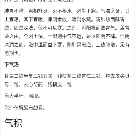
肺胃不降，君相升炎，火不根水，必生下寒。气滞之证，其
上宜凉，其下宜暖，凉则金收，暖则水藏。清肺热而降胃
逆，固是定法，但不可以寒凉之剂，泻阳根而败胃气。盖胃
逆之由，全因土湿，土湿则中气不运，是以阳明不降。但用
清润之药，滋中湿而益下寒，则肺胃愈逆，上热弥增，无有
愈期也。
下气汤
甘草二钱半夏三钱五味一钱茯苓三钱杏仁三钱，炮去皮尖贝
母二钱，去心芍药二钱橘皮二钱
煎大半杯，温服。
治滞在胸膈右肋者。
气积