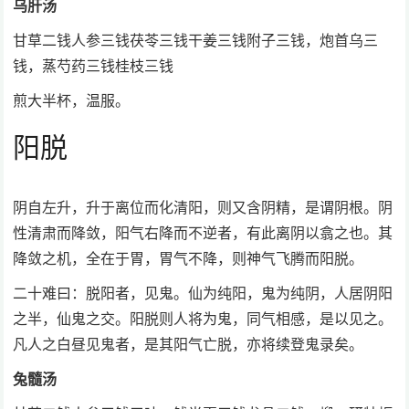
乌肝汤
甘草二钱人参三钱茯苓三钱干姜三钱附子三钱，炮首乌三
钱，蒸芍药三钱桂枝三钱
煎大半杯，温服。
阳脱
阴自左升，升于离位而化清阳，则又含阴精，是谓阴根。阴
性清肃而降敛，阳气右降而不逆者，有此离阴以翕之也。其
降敛之机，全在于胃，胃气不降，则神气飞腾而阳脱。
二十难曰：脱阳者，见鬼。仙为纯阳，鬼为纯阴，人居阴阳
之半，仙鬼之交。阳脱则人将为鬼，同气相感，是以见之。
凡人之白昼见鬼者，是其阳气亡脱，亦将续登鬼录矣。
兔髓汤