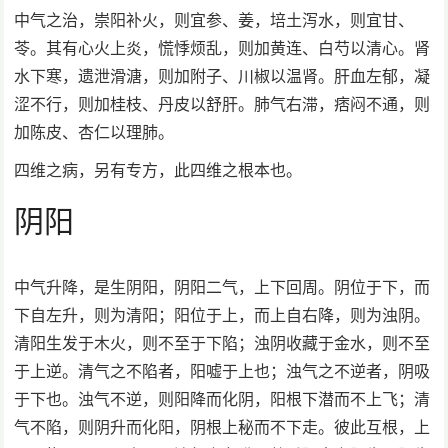
中气之治，崇阳补火，则宜参、姜，培土泻水，则宜甘、
苓。其有心火上炎，慌悸烦乱，则加黄连、白芍以清心。肾
水下寒，遗泄滑溏，则加附子、川椒以温肾。肝血左郁，凝
涩不行，则加桂枝、丹皮以舒肝。肺气右滞，痞闷不通，则
加陈皮、杏仁以理肺。
四维之病，另有专方，此四维之根本也。
阴阳
中气升降，是生阴阳，阴阳二气，上下回周。阴位于下，而
下自左升，则为清阳；阳位于上，而上自右降，则为浊阴。
清阳生发于木火，则不至于下陷；浊阴收藏于金水，则不至
于上逆。清气之不陷者，阳嘘于上也；浊气之不逆者，阴吸
于下也。浊气不逆，则阳降而化阴，阳根下潜而不上飞；清
气不陷，则阴升而化阳，阴根上秘而不下走。彼此互根，上