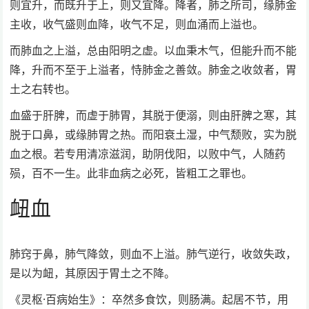
则宜升，而既升于上，则又宜降。降者，肺之所司，缘肺金
主收，收气盛则血降，收气不足，则血涌而上溢也。
而肺血之上溢，总由阳明之虚。以血秉木气，但能升而不能
降，升而不至于上溢者，恃肺金之善敛。肺金之收敛者，胃
土之右转也。
血盛于肝脾，而虚于肺胃，其脱于便溺，则由肝脾之寒，其
脱于口鼻，或缘肺胃之热。而阳衰土湿，中气颓败，实为脱
血之根。若专用清凉滋润，助阴伐阳，以败中气，人随药
殒，百不一生。此非血病之必死，皆粗工之罪也。
衄血
肺窍于鼻，肺气降敛，则血不上溢。肺气逆行，收敛失政，
是以为衄，其原因于胃土之不降。
《灵枢·百病始生》：卒然多食饮，则肠满。起居不节，用