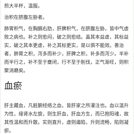
煎大半杯，温服。
治积在脐腹左胁者。
肺胃积气，在胸膈右肋，肝脾积气，在脐腹左胁，皆中气虚
败之病也。补之则愈闷，破之则愈结。盖其本益虚，其标益
实，破之其本更虚，补之其标更实，是以俱不能效。善治
者，肺胃之积，泻多而补少，肝脾之积，补多而泻少。半补
而半行之，补不至于壅闭，行不至于削伐，正气渐旺，则积
聚消磨矣。
血瘀
肝主藏血，凡脏腑经络之血，皆肝家之所灌注也。血以温升
为性，缘肾水左旋，则生肝血，肝血方生，而已抱阳魂，故
其性温和而升散。实则直升，虚则遏陷，升则流畅，陷则凝
瘀。