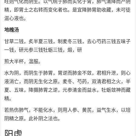
旺则气化而阴生。以气统于肺而实化于胃，肺气清降而产阴
精，即胃土之右转而变化者也。是宜降肺胃助收藏，未可徒
滋心液也。
地魄汤
甘草二钱，炙半夏三钱，制麦冬三钱，去心芍药三钱五味子
一钱，研元参三钱牡蛎三钱，煅，研
煎大半杯，温服。
水为阴，而阴生于肺胃，胃逆而肺金不敛，君相升泄，则心
液消亡，而阴无生化之原。麦冬、芍药，双清君相之火，半
夏、五味，降摄肺胃之逆，元参清金而益水，牡蛎敛神而藏
精。
若热伤肺气，不能化水，则用人参、黄芪，益气生水，以培
阴精之原。此补阴之法也。
阳虚