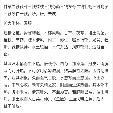
甘草二钱茯苓三钱桂枝三钱芍药三钱龙骨二钱牡蛎三钱附子
三钱砂仁一钱，炒，研，去皮
煎大半杯，温服。
遗精之证，肾寒脾湿，木郁风动。甘草、茯苓，培土泻湿，
桂枝、芍药，疏木清风，附子、砂仁，暖水行郁，龙骨、牡
蛎，藏精敛神。水土暖燥，木气升达，风静郁消，遗泄自
止。
其湿旺木郁而生下热，倍茯苓、白芍，加泽泻、丹皮，泻脾
湿而清肝热，不可谬用清凉滋润，败其脾肾之阳。盖肾精遗
失，泄其阳根，久而温气亡脱，水愈寒而土愈湿。火土双
亏，中气必败。未有失精之家，阴虚而生燥热者。其木郁下
热，脾阳未亏，清其肝火，不至为害。若脾阳已亏，误用清
润，则土败而人亡矣。仲景《金匮》亡血失精之意，后人一
丝不解也。