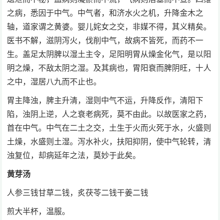
之病，悉因于中气。中气者，和济水火之机，升降金木之
轴，道家谓之黄婆。婴儿姹女之交，非媒不得，其义精矣。
医书不解，滋阴泻火，伐削中气，故病不皆死，而药不一
生。盖足太阴脾以湿土主令，足阳明胃从燥金化气，是以阳
明之燥，不敌太阴之湿。及其病也，胃阳衰而脾阴旺，十人
之中，湿居八九而不止也。
胃主降浊，脾主升清，湿则中气不运，升降反作，清阳下
陷，浊阴上逆，人之衰老病死，莫不由此。以故医家之药，
首在中气。中气在二土之交，土生于火而火死于水，火盛则
土燥，水盛则土湿。泻水补火，扶阳抑阴，使中气轮转，清
浊复位，却病延年之法，莫妙于此矣。
黄芽汤
人参三钱甘草二钱，炙茯苓二钱干姜二钱
煎大半杯，温服。