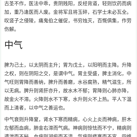
古圣不作，医法中乖，贵阴贱阳，反经背道，轻则饮药而病
加，重乃逢医而人废。金将军且将玉碎，石学士未必瓦全。
叹竖子之侵陵，痛鬼伯之催促，书穷烛灭，百慨俱集，作劳
伤解。
中气
脾为己土，以太阴而主升；胃为戊土，以阳明而主降。升降
之权，则在阴阳之交，是谓中气。胃主受盛，脾主消化，中
气旺则胃降而善纳，脾升而善磨，水谷腐熟，精气滋生，所
以无病。脾升则肾肝亦升，故水木不郁；胃降则心肺亦降，
故金火不滞。火降则水不下寒，水升则火不上热。平人下温
而上清者，以中气之善运也。
中气衰则升降窒，肾水下寒而精病，心火上炎而神病，肝木
左郁而血病，肺金右滞而气病。神病则惊怯而不宁，精病则
遗泄而不秘，血病则凝瘀而不流，气病则痞塞而不宣。四维