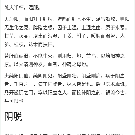
煎大半杯，温服。
火为阳，而阳升于肝脾，脾陷而肝木不生，温气颓败，则阳
无生化之原。脾陷之根，因于土湿，土湿之由，原于水寒。
甘草、茯苓，培土而泻湿，干姜、附子，暖脾而温肾，人
参、桂枝，达木而扶阳。
若肝血虚弱，不能生火，则用归、地、首乌，以培阳神之
原。以火清则神发，血者，神魂之母也。
夫纯阳则仙，纯阴则鬼。阳盛则壮，阴盛则病。病于阴虚
者，千百之一，病于阳虚者，尽人皆是也。后世医术乖讹，
乃开滋阴之门，率以阳虚之人，而投补阴之药，祸流今古，
甚可恨也。
阴脱