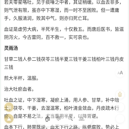
若夫零星咯吐，见于痰唾之中者，其证稍缓。以血去非多，
则气泄有限，虽亦中下寒湿，而一时不至困败。但一遭庸
手，久服清润，败其中气，则亦归死亡耳。
血证是虚劳大病，半死半生，十仅救五。而唐后医书，皆滋
阴泻火，今古雷同，百不救一，实可哀也。
灵雨汤
甘草二钱人参二钱茯苓三钱半夏三钱干姜三钱柏叶三钱丹皮
三钱
A
A
煎大半杯，温服。
治大吐瘀血者。
🤖
吐血之证，中下湿寒，凝瘀上涌，用人参、甘草，补中培
📖
🎨
土，茯苓、干姜，去湿温寒，柏叶清金敛血，丹皮疏木行
瘀，自是不易之法，尤当重用半夏，以降胃逆。
🏠
💬
🔍
🙏
🧘
🌓
血本下行，肺胃既逆，血无下行之路，陈菀腐败，势必上