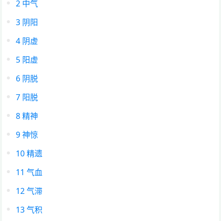
2
中气
3
阴阳
4
阴虚
5
阳虚
6
阴脱
7
阳脱
8
精神
9
神惊
10
精遗
11
气血
12
气滞
13
气积