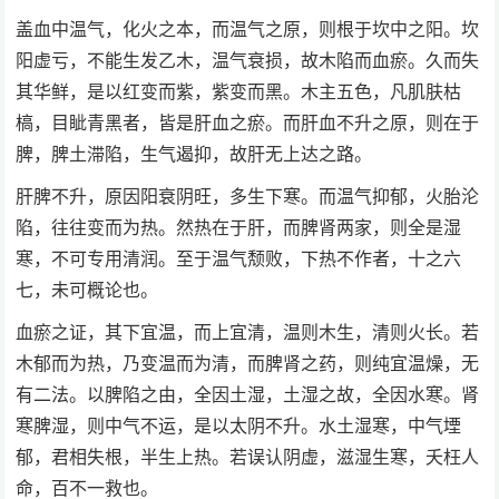
盖血中温气，化火之本，而温气之原，则根于坎中之阳。坎
阳虚亏，不能生发乙木，温气衰损，故木陷而血瘀。久而失
其华鲜，是以红变而紫，紫变而黑。木主五色，凡肌肤枯
槁，目眦青黑者，皆是肝血之瘀。而肝血不升之原，则在于
脾，脾土滞陷，生气遏抑，故肝无上达之路。
肝脾不升，原因阳衰阴旺，多生下寒。而温气抑郁，火胎沦
陷，往往变而为热。然热在于肝，而脾肾两家，则全是湿
寒，不可专用清润。至于温气颓败，下热不作者，十之六
七，未可概论也。
血瘀之证，其下宜温，而上宜清，温则木生，清则火长。若
木郁而为热，乃变温而为清，而脾肾之药，则纯宜温燥，无
有二法。以脾陷之由，全因土湿，土湿之故，全因水寒。肾
寒脾湿，则中气不运，是以太阴不升。水土湿寒，中气堙
郁，君相失根，半生上热。若误认阴虚，滋湿生寒，夭枉人
命，百不一救也。