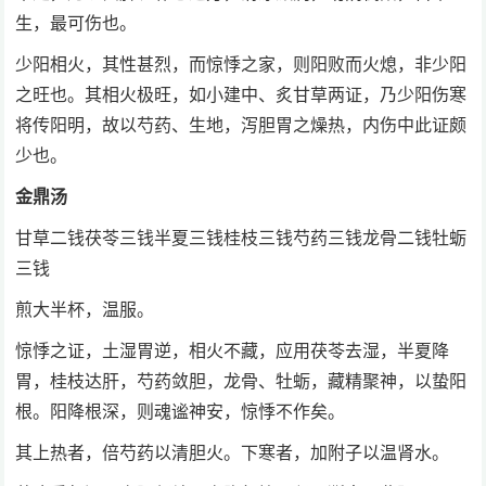
生，最可伤也。
少阳相火，其性甚烈，而惊悸之家，则阳败而火熄，非少阳
之旺也。其相火极旺，如小建中、炙甘草两证，乃少阳伤寒
将传阳明，故以芍药、生地，泻胆胃之燥热，内伤中此证颇
少也。
金鼎汤
甘草二钱茯苓三钱半夏三钱桂枝三钱芍药三钱龙骨二钱牡蛎
三钱
煎大半杯，温服。
惊悸之证，土湿胃逆，相火不藏，应用茯苓去湿，半夏降
胃，桂枝达肝，芍药敛胆，龙骨、牡蛎，藏精聚神，以蛰阳
根。阳降根深，则魂谧神安，惊悸不作矣。
其上热者，倍芍药以清胆火。下寒者，加附子以温肾水。