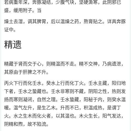
若病重年深，奔豚凝结，少腹气块，坚硬澌寒，此阴邪已
盛，缓用附子。当
燥土去湿，调其脾胃，后以温燥之药，熬膏贴之。详具奔豚
证中。
精遗
精藏于肾而交于心，则精温而不走。精不交神，乃病遗泄，
其原由于肝脾之不升。
丙火下行而化壬水，癸水上行而化丁火。壬水主藏，阳归地
下者，壬水之蛰藏也。壬水非寒则不藏，阴阳之性，热则发
扬而寒则凝闭，自然之理。壬水蛰藏，阳秘于内，则癸水温
暖。温气左升，是生乙木。升而不已，积温成热，是谓丁
火。水之生木而化火者，以其温也。木火生长，阳气发达，
阴精和煦，故不陷流。