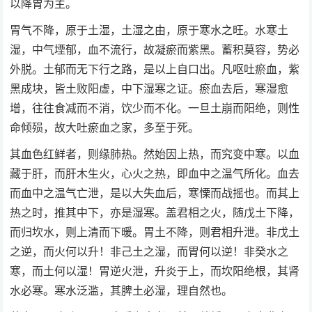
以降胃为主。
胃气不降，原于土湿，土湿之由，原于寒水之旺。水寒土
湿，中气堙郁，血不流行，故凝瘀而紫黑。蓄积莫容，势必
外脱。土郁而无下行之路，是以上自口出。凡呕吐瘀血，紫
黑成块，皆土败阳虚，中下湿寒之证。瘀血去后，寒湿愈
增，往往食减而不消，饮少而不化。一旦土崩而阳绝，则性
命倾殒，故大吐瘀血之家，多至于死。
其血色红鲜者，则缘肺热。然始因上热，而究变中寒。以血
藏于肝，而肝木生火，心火之热，即血中之温气所化。血去
而血中之温气亡泄，是以大失血后，寒慄而战摇也。而其上
热之时，推其中下，亦是湿寒。盖君相之火，随戊土下降，
而归坎水，则上清而下暖。胃土不降，则君相升泄。非戊土
之逆，而火何以升！非己土之湿，而胃何以逆！非癸水之
寒，而土何以湿！胃逆火泄，升炎于上，而坎阳绝根，其肾
水必寒。寒水泛滥，其脾土必湿，理自然也。