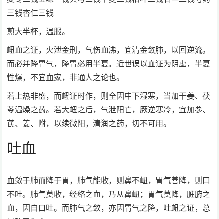
三钱杏仁三钱
煎大半杯，温服。
衄血之证，火泄金刑，气伤血沸，宜清金敛肺，以回逆流。
而必并降胃气，降胃必用半夏。近世误以血证为阴虚，半夏
性燥，不宜血家，非通人之论也。
若上热非盛，而衄证时作，则全因中下湿寒，当加干姜、茯
苓温燥之药。若大衄之后，气泄阳亡，厥逆寒冷，宜加参、
芪、姜、附，以续微阳，清润之药，切不可用。
吐血
血敛于肺而降于胃，肺气能收，则鼻不衄，胃气善降，则口
不吐。肺气莫收，经络之血，乃从鼻衄；胃气莫降，脏腑之
血，因自口吐。而肺气之敛，亦因胃气之降，吐衄之证，总