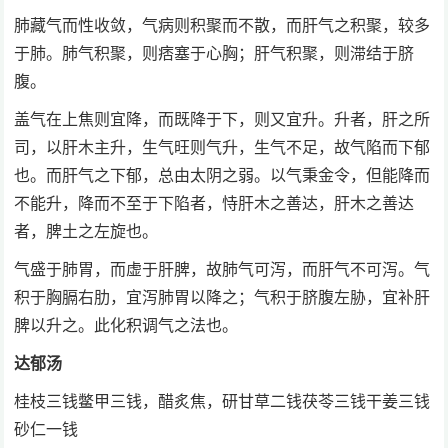
肺藏气而性收敛，气病则积聚而不散，而肝气之积聚，较多
于肺。肺气积聚，则痞塞于心胸；肝气积聚，则滞结于脐
腹。
盖气在上焦则宜降，而既降于下，则又宜升。升者，肝之所
司，以肝木主升，生气旺则气升，生气不足，故气陷而下郁
也。而肝气之下郁，总由太阴之弱。以气秉金令，但能降而
不能升，降而不至于下陷者，恃肝木之善达，肝木之善达
者，脾土之左旋也。
气盛于肺胃，而虚于肝脾，故肺气可泻，而肝气不可泻。气
积于胸膈右肋，宜泻肺胃以降之；气积于脐腹左胁，宜补肝
脾以升之。此化积调气之法也。
达郁汤
桂枝三钱鳖甲三钱，醋炙焦，研甘草二钱茯苓三钱干姜三钱
砂仁一钱