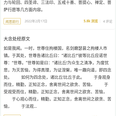
力与轮回、四圣谛、三法印、五戒十善、菩提心、禅定、菩
萨行愿等几方面内容。
2022年2月17日
5.8k
浏览
4 评论
闻思前行
大念处经原文
如是我闻。一时，世尊住拘楼国，名剑磨瑟昙之拘楼人市
镇。于其处，世尊告诸比丘曰：“诸比丘!”彼等比丘应诺世
尊：“世尊。”世尊如是曰：“诸比丘!为众生之清净，为度忧
悲，为灭苦恼，为得真理，为证涅槃，唯一趣向道，即四念
处。 如何为四念处，诸比丘!比丘于此。 于身观身
而住，精勤，正知正念，舍离世间之欲贪、苦恼， 于
受观受而住，精勤，正知正念，舍离世间之欲贪、苦恼，
于心观心而住，精勤，正知正念，舍离世间之欲贪、苦
恼， 于法观…