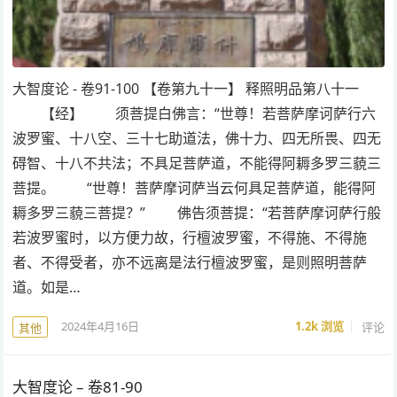
大智度论 - 卷91-100 【卷第九十一】 释照明品第八十一
【经】 须菩提白佛言：“世尊！若菩萨摩诃萨行六
波罗蜜、十八空、三十七助道法，佛十力、四无所畏、四无
碍智、十八不共法；不具足菩萨道，不能得阿耨多罗三藐三
菩提。 “世尊！菩萨摩诃萨当云何具足菩萨道，能得阿
耨多罗三藐三菩提？” 佛告须菩提：“若菩萨摩诃萨行般
若波罗蜜时，以方便力故，行檀波罗蜜，不得施、不得施
者、不得受者，亦不远离是法行檀波罗蜜，是则照明菩萨
道。如是…
2024年4月16日
1.2k
浏览
评论
其他
大智度论 – 卷81-90