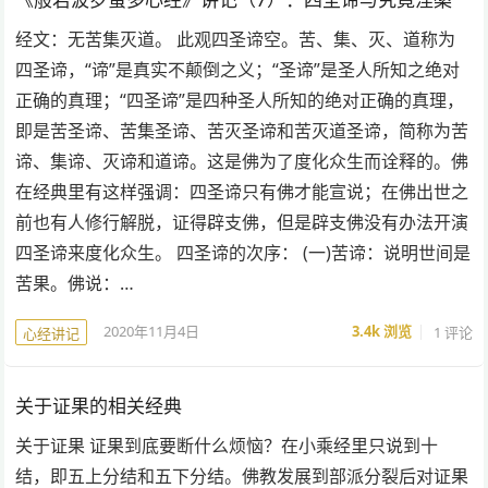
经文：无苦集灭道。 此观四圣谛空。苦、集、灭、道称为
四圣谛，“谛”是真实不颠倒之义；“圣谛”是圣人所知之绝对
正确的真理；“四圣谛”是四种圣人所知的绝对正确的真理，
即是苦圣谛、苦集圣谛、苦灭圣谛和苦灭道圣谛，简称为苦
谛、集谛、灭谛和道谛。这是佛为了度化众生而诠释的。佛
在经典里有这样强调：四圣谛只有佛才能宣说；在佛出世之
前也有人修行解脱，证得辟支佛，但是辟支佛没有办法开演
四圣谛来度化众生。 四圣谛的次序： (一)苦谛：说明世间是
苦果。佛说：…
2020年11月4日
3.4k
浏览
1 评论
心经讲记
关于证果的相关经典
关于证果 证果到底要断什么烦恼？在小乘经里只说到十
结，即五上分结和五下分结。佛教发展到部派分裂后对证果