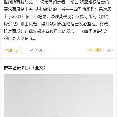
世间所有我尽见 一切无有如佛者 前言 我应维权居士的
要求而录制十卷“基本佛法”的卡带——四圣谛系列；果逸居
士于2001年依卡带笔录、整理成书册；这修订版的《四圣
谛讲记》则由果逸、梁月娥和苏芷缗居士发心整理、修改、
校对而成；在此先感谢四位居士的发心。 《四圣谛讲记》
的目录大纲是我…
2024年11月23日
1.5k
浏览
评论
佛法基础
佛学基础知识（全文）