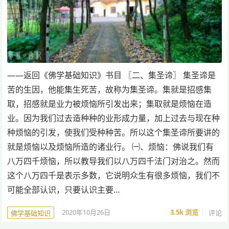
——返回《佛学基础知识》书目 〖二、集圣谛〗 集圣谛是
苦的生因，他能集生死苦，故称为集圣谛。集就是招感集
取，招感就是业力被烦恼所引发出来；集取就是烦恼在造
业。因为我们过去造种种的业形成力量，加上过去与现在种
种烦恼的引发，使我们受种种苦。所以这个集圣谛所要讲的
就是烦恼以及烦恼所造的诸业行。 ㈠、烦恼：佛说我们有
八万四千烦恼，所以教导我们以八万四千法门对治之。然而
这个八万四千是表示多数，它说明众生有很多烦恼，我们不
可能全部认识，只要认识主要…
2020年10月26日
3.5k
浏览
评论
佛学基础知识