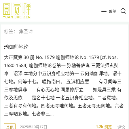
跳
到
菜单
主
要
标签：
集圣谛
内
容
瑜伽师地论
大正藏第 30 册 No. 1579 瑜伽师地论 No. 1579 [cf. Nos.
1580-1584] 瑜伽师地论卷第一 弥勒菩萨说 三藏法师玄奘
奉 诏译 本地分中五识身相应地第一 云何瑜伽师地。谓十
七地。何等十七。 嗢拖南曰。 五识相应意 有寻伺等三
三摩地俱非 有心无心地 闻思修所立 如是具三乘 有
依及无依 是名十七地 一者五识身相应地。二者意地。
三者有寻有伺地。四者无寻唯伺地。五者无寻无伺地。六者
三摩呬多地。七者非三…
2025年10月17日
1.2k
浏览
评论
其他