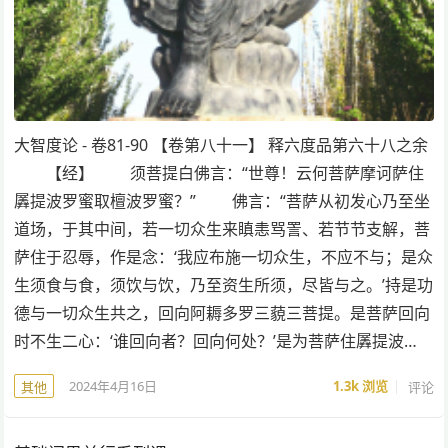
大智度论 - 卷81-90 【卷第八十一】 释六度品第六十八之余
【经】 须菩提白佛言：“世尊！云何菩萨摩诃萨住
羼提波罗蜜取檀波罗蜜？” 佛言：“菩萨从初发心乃至坐
道场，于其中间，若一切众生来瞋恚骂詈、若节节支解，菩
萨住于忍辱，作是念：‘我应布施一切众生，不应不与；是众
生须食与食，须饮与饮，乃至资生所须，尽皆与之。’持是功
德与一切众生共之，回向阿耨多罗三藐三菩提。是菩萨回向
时不生二心：‘谁回向者？回向何处？’是为菩萨住羼提波…
2024年4月16日
1.3k
浏览
评论
其他