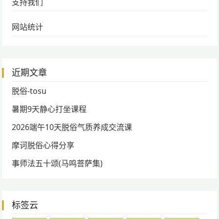
支持我们
网站统计
近期文章
脱俗-tosu
暑期9天静心打坐课程
2026端午10天脱俗气质养成交流课
摩诃脱俗心得分享
事师法五十颂(马鸣菩萨集)
标签云