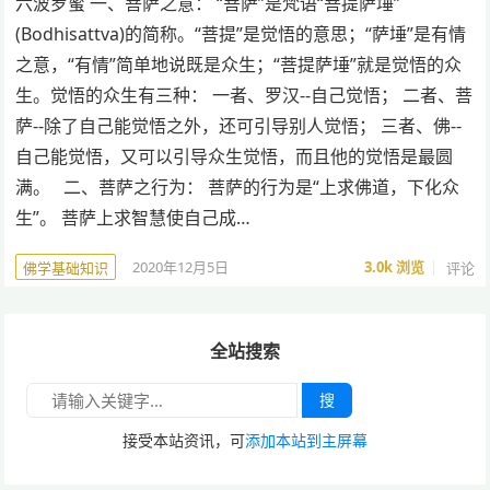
六波罗蜜 一、菩萨之意： “菩萨”是梵语“菩提萨埵”
(Bodhisattva)的简称。“菩提”是觉悟的意思；“萨埵”是有情
之意，“有情”简单地说既是众生；“菩提萨埵”就是觉悟的众
生。觉悟的众生有三种： 一者、罗汉--自己觉悟； 二者、菩
萨--除了自己能觉悟之外，还可引导别人觉悟； 三者、佛--
自己能觉悟，又可以引导众生觉悟，而且他的觉悟是最圆
满。 二、菩萨之行为： 菩萨的行为是“上求佛道，下化众
生”。 菩萨上求智慧使自己成…
2020年12月5日
3.0k
浏览
评论
佛学基础知识
全站搜索
搜
接受本站资讯，可
添加本站到主屏幕