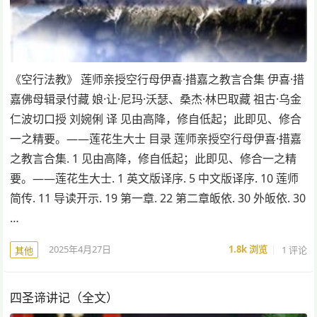
《空行法教》 莲师亲授空行母伊喜·措嘉之教言合集 伊喜·措
嘉佛母辑录付藏 娘·让·尼玛·沃瑟、桑杰·林巴取藏 祖古·乌金
仁波切口授 刘婉俐 译 见由高降，修自低起；此即见、修合
一之精要。——莲花生大士 目录 莲师亲授空行母伊喜·措嘉
之教言合集. 1 见由高降，修自低起；此即见、修合一之精
要。——莲花生大士. 1 英文版译序. 5 中文版译序. 10 莲师
简传. 11 导读开示. 19 第一章. 22 第二章皈依. 30 外皈依. 30
…
2025年4月27日
1.8k
浏览
1 评论
其他
四圣谛讲记（全文）