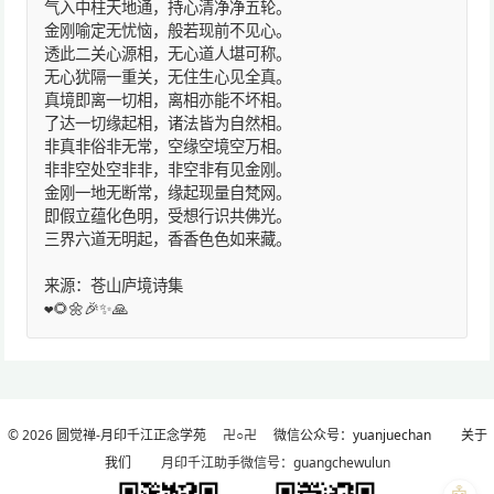
气入中柱天地通，持心清净净五轮。
金刚喻定无忧恼，般若现前不见心。
透此二关心源相，无心道人堪可称。
无心犹隔一重关，无住生心见全真。
真境即离一切相，离相亦能不坏相。
了达一切缘起相，诸法皆为自然相。
非真非俗非无常，空缘空境空万相。
非非空处空非非，非空非有见金刚。
金刚一地无断常，缘起现量自梵网。
即假立蕴化色明，受想行识共佛光。
三界六道无明起，香香色色如来藏。
来源：苍山庐境诗集
❤️🌻🌼🎉✨🙏
© 2026
圆觉禅-月印千江正念学苑
卍○卍
微信公众号：yuanjuechan
关于
我们
月印千江助手微信号：guangchewulun