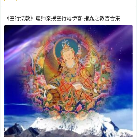
《空行法教》莲师亲授空行母伊喜·措嘉之教言合集