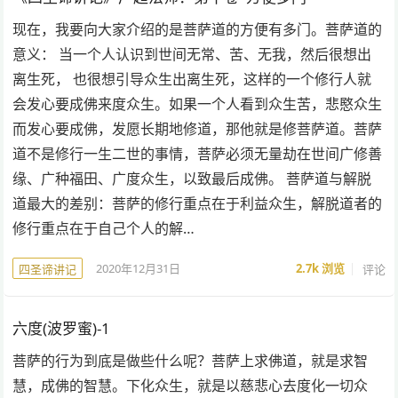
现在，我要向大家介绍的是菩萨道的方便有多门。菩萨道的
意义： 当一个人认识到世间无常、苦、无我，然后很想出
离生死， 也很想引导众生出离生死，这样的一个修行人就
会发心要成佛来度众生。如果一个人看到众生苦，悲愍众生
而发心要成佛，发愿长期地修道，那他就是修菩萨道。菩萨
道不是修行一生二世的事情，菩萨必须无量劫在世间广修善
缘、广种福田、广度众生，以致最后成佛。 菩萨道与解脱
道最大的差别：菩萨的修行重点在于利益众生，解脱道者的
修行重点在于自己个人的解…
2020年12月31日
2.7k
浏览
评论
四圣谛讲记
六度(波罗蜜)-1
菩萨的行为到底是做些什么呢？菩萨上求佛道，就是求智
慧，成佛的智慧。下化众生，就是以慈悲心去度化一切众