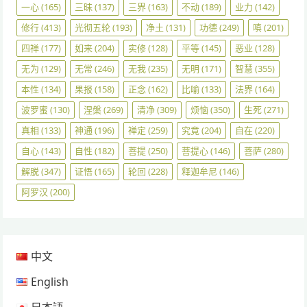
一心
(165)
三昧
(137)
三界
(163)
不动
(189)
业力
(142)
修行
(413)
光彻五轮
(193)
净土
(131)
功德
(249)
嗔
(201)
四禅
(177)
如来
(204)
实修
(128)
平等
(145)
恶业
(128)
无为
(129)
无常
(246)
无我
(235)
无明
(171)
智慧
(355)
本性
(134)
果报
(158)
正念
(162)
比喻
(133)
法界
(164)
波罗蜜
(130)
涅槃
(269)
清净
(309)
烦恼
(350)
生死
(271)
真相
(133)
神通
(196)
禅定
(259)
究竟
(204)
自在
(220)
自心
(143)
自性
(182)
菩提
(250)
菩提心
(146)
菩萨
(280)
解脱
(347)
证悟
(165)
轮回
(228)
释迦牟尼
(146)
阿罗汉
(200)
中文
English
日本語