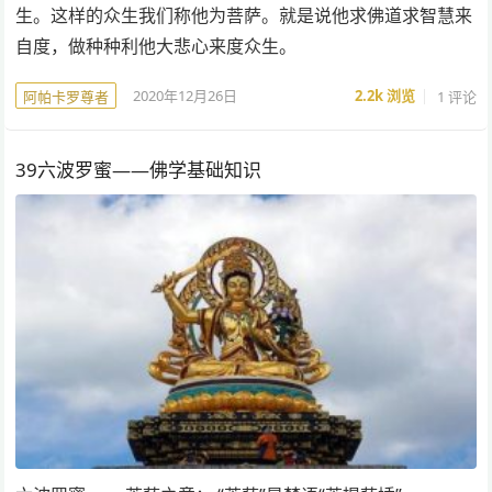
生。这样的众生我们称他为菩萨。就是说他求佛道求智慧来
自度，做种种利他大悲心来度众生。
2020年12月26日
2.2k
浏览
1 评论
阿帕卡罗尊者
39六波罗蜜——佛学基础知识