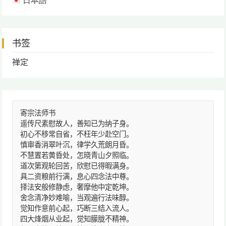
书签
禅定
寄宗法师书
遥传尺素慰故人，善知已为纳子身。
初心不移常自省，不枉年少赴空门。
慎审香消翠叶沉，律学久荒朗月昏。
不慧置若黄昏处，怎晓青山夕照临。
道次第观轮回苦，欣慰已得暇满身。
具二资粮前行满，息心四念法中尊。
择法安般修静虑，奢摩他中定乾坤。
舍念清净妙难喻，当观遍行法味醇。
觉知作意前心起，巧断三结入流人。
四大烽烟从业起，觉知朦胧不精神。