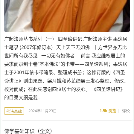
广超法师丛书系列（一） 四圣谛讲记 广超法师主讲 果逸居
士笔录 (2007年修订本) 天上天下无如佛 十方世界亦无比
世间所有我尽见 一切无有如佛者 前言 我应维权居士的
要求而录制十卷“基本佛法”的卡带——四圣谛系列；果逸居
士于2001年依卡带笔录、整理成书册；这修订版的《四圣
谛讲记》则由果逸、梁月娥和苏芷缗居士发心整理、修改、
校对而成；在此先感谢四位居士的发心。 《四圣谛讲记》
的目录大纲是我…
2024年11月23日
1.5k
浏览
评论
佛法基础
佛学基础知识（全文）