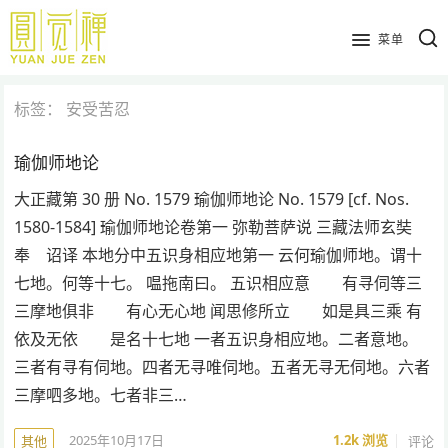
跳
到
菜单
主
要
标签：
安受苦忍
内
容
瑜伽师地论
大正藏第 30 册 No. 1579 瑜伽师地论 No. 1579 [cf. Nos.
1580-1584] 瑜伽师地论卷第一 弥勒菩萨说 三藏法师玄奘
奉 诏译 本地分中五识身相应地第一 云何瑜伽师地。谓十
七地。何等十七。 嗢拖南曰。 五识相应意 有寻伺等三
三摩地俱非 有心无心地 闻思修所立 如是具三乘 有
依及无依 是名十七地 一者五识身相应地。二者意地。
三者有寻有伺地。四者无寻唯伺地。五者无寻无伺地。六者
三摩呬多地。七者非三…
2025年10月17日
1.2k
浏览
评论
其他