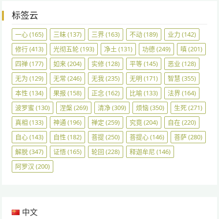
标签云
一心
(165)
三昧
(137)
三界
(163)
不动
(189)
业力
(142)
修行
(413)
光彻五轮
(193)
净土
(131)
功德
(249)
嗔
(201)
四禅
(177)
如来
(204)
实修
(128)
平等
(145)
恶业
(128)
无为
(129)
无常
(246)
无我
(235)
无明
(171)
智慧
(355)
本性
(134)
果报
(158)
正念
(162)
比喻
(133)
法界
(164)
波罗蜜
(130)
涅槃
(269)
清净
(309)
烦恼
(350)
生死
(271)
真相
(133)
神通
(196)
禅定
(259)
究竟
(204)
自在
(220)
自心
(143)
自性
(182)
菩提
(250)
菩提心
(146)
菩萨
(280)
解脱
(347)
证悟
(165)
轮回
(228)
释迦牟尼
(146)
阿罗汉
(200)
中文