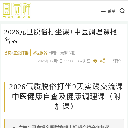
跳
到
菜单
主
要
2026元旦脱俗打坐课+中医调理课报
内
容
名表
课程报名
作者：
光彻五轮
首页
>
正念打坐
>
2025年12月5日
11:03
857
浏览
评论
2026气质脱俗打坐9天实践交流课
中医健康自查及健康调理课（附
加课）
广告：现在报名圆觉禅线上视频会议全年打坐