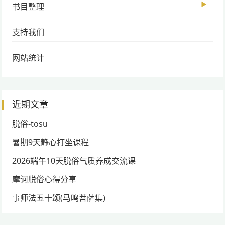
▶
书目整理
支持我们
网站统计
近期文章
脱俗-tosu
暑期9天静心打坐课程
2026端午10天脱俗气质养成交流课
摩诃脱俗心得分享
事师法五十颂(马鸣菩萨集)