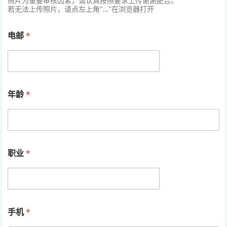
照片为重要审核因素，请认真按照要求上传谢谢配合。
若无法上传照片，请点左上角"…"在浏览器打开
电邮
*
年龄
*
职业
*
手机
*