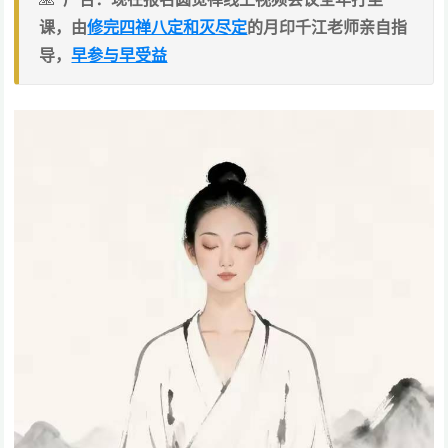
课，由
修完四禅八定和灭尽定
的月印千江老师亲自指
导，
早参与早受益