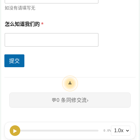
如没有请填写无
怎么知道我们的
*
提交
🧘
💬
0
条同修交流
›
▶
0.0%