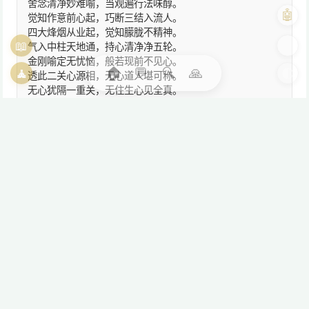
舍念清净妙难喻，当观遍行法味醇。
🤖
觉知作意前心起，巧断三结入流人。
四大烽烟从业起，觉知朦胧不精神。
📖
🎨
气入中柱天地通，持心清净净五轮。
金刚喻定无忧恼，般若现前不见心。
🏠
💬
🔍
🙏
🧘
🌓
透此二关心源相，无心道人堪可称。
无心犹隔一重关，无住生心见全真。
真境即离一切相，离相亦能不坏相。
了达一切缘起相，诸法皆为自然相。
非真非俗非无常，空缘空境空万相。
非非空处空非非，非空非有见金刚。
金刚一地无断常，缘起现量自梵网。
即假立蕴化色明，受想行识共佛光。
三界六道无明起，香香色色如来藏。
来源：苍山庐境诗集
❤️🌻🌼🎉✨🙏