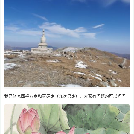
我已修完四禅八定和灭尽定（九次第定），大家有问题的可以问问