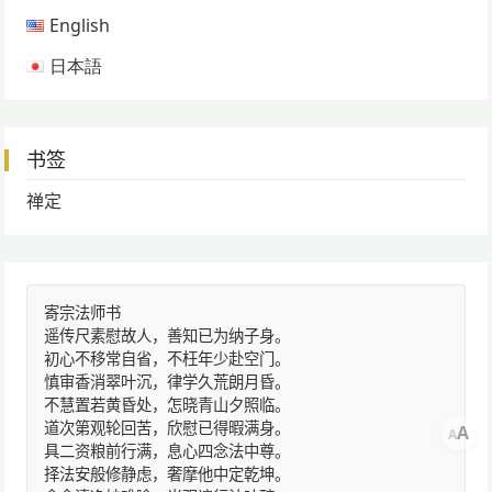
English
日本語
书签
禅定
寄宗法师书
遥传尺素慰故人，善知已为纳子身。
初心不移常自省，不枉年少赴空门。
慎审香消翠叶沉，律学久荒朗月昏。
不慧置若黄昏处，怎晓青山夕照临。
道次第观轮回苦，欣慰已得暇满身。
A
A
具二资粮前行满，息心四念法中尊。
择法安般修静虑，奢摩他中定乾坤。