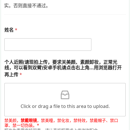
实。否则直接不通过。
姓名
*
个人近照(请现拍上传，要求关美颜、素颜卸妆，正常光
线，可以看到双臂)安卓手机请点击右上角...用浏览器打开
再上传
*
Click or drag a file to this area to upload.
禁美颜，
禁戴眼镜
，禁美瞳，禁化妆，禁特效，禁戴帽子、禁口
罩、禁一切伪装。*