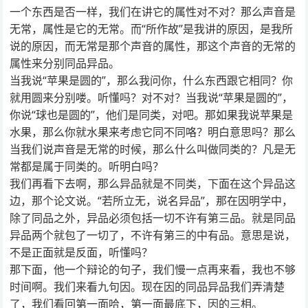
一个东西是否一样，我们在讲它的属性对不对？那么声音是
无常，属性是它的无常。而“所作故”是我讲的原因，是我所
说的原因，而无常是那个声音的属性，那这个声音的无常的
属性来分别同品异品。
当我说“苹果是圆的”，那么我问你，什么东西跟它相同？你
就用圆来分别喽。听懂吗？对不对？当我说“苹果是圆的”，
你说“球也是圆的”，他们是同类，对吧。那如果我说苹果是
水果，那么你就水果来考虑它同不同咯？明白意思吗？那么
当我们说声音是无常的时候，那么什么叫做同类的？凡是无
常都是属于同类的。听明白吗？
我们再看下去啊，那么异品就是不同类，下面在这个异品这
边，那个论文说。“若所立无，说名异品”，那在因明学中，
除了同品之外，异品必须包括一切不许有第三品。就是同品
异品两个就包了一切了，不许有第三的中有品。意思是说，
不是正面就是反面，听懂吗？
那下面，他一个辩论的句子，我们慢一点再来看，我也不够
时间啊。我们来看九句因。现在因的同品异品我们弄清楚
了，我们看回第一面哈，第一面最底下，因的三相。