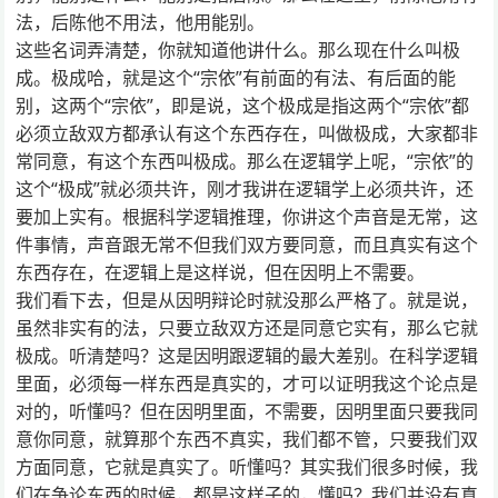
法，后陈他不用法，他用能别。
这些名词弄清楚，你就知道他讲什么。那么现在什么叫极
成。极成哈，就是这个“宗依”有前面的有法、有后面的能
别，这两个“宗依”，即是说，这个极成是指这两个“宗依”都
必须立敌双方都承认有这个东西存在，叫做极成，大家都非
常同意，有这个东西叫极成。那么在逻辑学上呢，“宗依”的
这个“极成”就必须共许，刚才我讲在逻辑学上必须共许，还
要加上实有。根据科学逻辑推理，你讲这个声音是无常，这
件事情，声音跟无常不但我们双方要同意，而且真实有这个
东西存在，在逻辑上是这样说，但在因明上不需要。
我们看下去，但是从因明辩论时就没那么严格了。就是说，
虽然非实有的法，只要立敌双方还是同意它实有，那么它就
极成。听清楚吗？这是因明跟逻辑的最大差别。在科学逻辑
里面，必须每一样东西是真实的，才可以证明我这个论点是
对的，听懂吗？但在因明里面，不需要，因明里面只要我同
意你同意，就算那个东西不真实，我们都不管，只要我们双
方面同意，它就是真实了。听懂吗？其实我们很多时候，我
们在争论东西的时候，都是这样子的，懂吗？我们并没有真