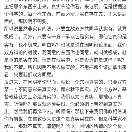
正把那个东西拿出来，真实拿给你看，来证明。但是根据这
个科学的，每一样东西，前面必须证实它存在先，才来讲后
面的。那因明不需要。
所以说虽然非实有的法，只要立敌双方共同承认实有，就算
极成了。
另外，只要有一方不承认它是实有，即使它真的是
实有，也不极成。
明白吗？也就是说在因明辩论里面，我们
双方辩论的时候，我同意的东西你也同意，就叫做极成，就
是真的是实在的。但是在现实中，他是否真的是这样子呢？
我们不管。所以因明不用去做实验。不用把那个证据拿出来
看，只要我们双方同意。
反过来，在因明辩论里面，就说一个东西真实的，只要双方
某一方不同意它是真实的，那它就不真实。打个比方说，基
督教徒认为上帝是真实的，我们认为不真实，那祂就不真
实。听懂吗？那么就必须要辩，你必须把上帝辩到真实为
止，然后我们再辩下去。听懂吗？那接下来我们佛教相信说
你有前世，在佛教徒来讲这个是真实实在的。但是科学家不
承认，那就不真实。清楚吗？所以，因明的所谓的这个极