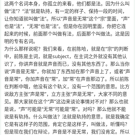
这两个名词本身，你孤立的来看，他们都是法。因为什么叫
做“法”？“法”就是轨持，有一定的样子、保持一段的时间，
让你知道就叫做“法”。所以“声音是无常”这个“宗”里面，“声”
也是“法”，“无常”也是“法”。但是你在因明里面，你把它连
起来的时候，前面那个叫做有法，后面那个叫做法。这是因
明的专有名词。
为什么那样说呢？我们来看，在前陈哈，就是在“宗”的判断
中，前陈是主词，就是subject，在主词之外就没有其他认
识了，你讲声音就是声音而已，没有其他东西了。那么当你
说“声音是无常”，你就加了东西加在那个声音上了，或者“声
音是常”，你加声音在“常”，加“常”在声音那边了。所以前陈
在判断中哦，他没有这个轨义，没有一个范围的意思。比方
说敌方主张“声是常”，立方主张“声是无常”，大家不同的意
见。那大家就在这个“声”这边来谈论事情对不对？那么也就
是说，“声”可能是“无常”可能是“常”。对吗？那么他就不能
说是有轨持。什么叫做法？法就是轨持的意思，就是我确定
它是有这样子的范围，肯定它是这样子，叫做法，听懂吗？
但是现在我们在辩论，声音是不是无常，我们没肯定。所以