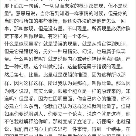
那下面加一句话，“一切见而未定的根识都是现，但不是现
量”。意思是说，当你看到知道一样事情的时候，但是你的
当时的根所知的那些事情，你还没办法确定他是怎么一回
事，那叫做现，但是没有量，不叫现量。所谓现量必须你确
定下来才叫做现量。有这样的一个条件。
什么是似现量呢？就是错误的现量，就是从感官得到知识，
但是它是错误的，另外一种是错觉、幻觉，也是属于似现
量。什么叫幻觉呢？就是说你内心或者你神经有点问题，产
生一种幻境，这个叫做幻觉，这些都是属于错误的现量。
然后第七，比量。比量就是逻辑的推理，因为这样所以那
样，因为这样这样、所以我认为是那样，叫做比量。
那么因
为刚才说过，其实比量，跟那个能立是一样的原理来的，知
道吗？但是呢，因为在因明里面，你自己内心的推理，你不
必建立什么东西，你就自己认为这样这样就叫比量了。但是
如果你要说服别人，你要立一个论点，说这个就是这样，你
不信我就解释给你听，那就变成了立论了。听懂吗？也就是
说，我们自己内心里面去思考一件事情，得到一个结果，在