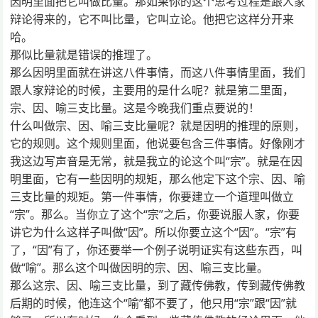
因明里面把它叫做比量。那如果你的这个思考过程是跟人家
辩论得来的，它不叫比量，它叫立论。他把它这样分开来
哈。
那似比量就是错误的推理了。
那么因明里面就在讲这八件事情，而这八件事情里面，我们
跟人家辩论的时候，主要用的是什么呢？就是第二里面，
宗、因、喻三支比量。这是今晚我们重点要说的！
什么叫做宗、因、喻三支比量呢？就是因明的推理的原则，
它的规则。这个规则里面，他说要包含三件事情。好像刚才
我这边写声音是无常，就是我立的论这个叫“宗”。就是在因
明里面，它有一些因明的规矩，那么他定下这个宗、因、喻
三支比量的规矩。第一件事情，你要建立一个道理叫做立
“宗”。那么。当你立了这个“宗”之后，你要说服人家，你要
讲它为什么这样子叫做“因”。所以你要立这个“因”。“宗”有
了，“因”有了，你还要举一个例子说明证实有这些东西，叫
做“喻”。那么这个叫做因明的宗、因、喻三支比量。
那么这宗、因、喻三支比量，到了藏传佛教，传到藏传佛教
后期的时候，他连这个“喻”都不要了，他只用“宗”跟“因”就