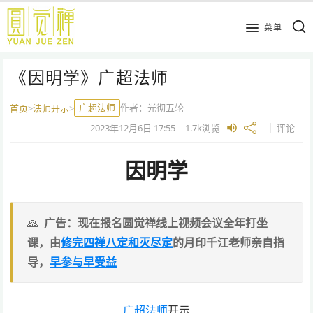
跳
到
菜单
主
要
《因明学》广超法师
内
容
广超法师
作者：
光彻五轮
首页
>
法师开示
>
2023年12月6日
17:55
1.7k
浏览
评论
因明学
广告：现在报名圆觉禅线上视频会议全年打坐
课，由
修完四禅八定和灭尽定
的月印千江老师亲自指
导，
早参与早受益
广超法师
开示