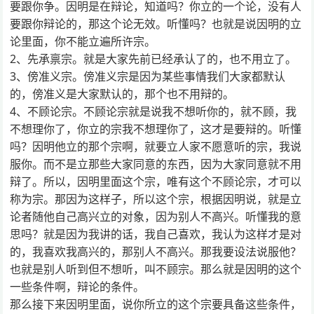
要跟你争。因明是在辩论，知道吗？你立的一个论，没有人
要跟你辩论的，那这个论无效。听懂吗？也就是说因明的立
论里面，你不能立遍所许宗。
2、先承禀宗。就是大家先前已经承认了的，也不用立了。
3、傍准义宗。傍准义宗是因为某些事情我们大家都默认
的，傍准义是大家默认的，那个也不用辩的。
4、不顾论宗。不顾论宗就是说我不想听你的，就不顾，我
不想理你了，你立的宗我不想理你了，这才是要辩的。听懂
吗？因明他立的那个宗啊，就要立人家不愿意听的宗，我说
服你。而不是立那些大家同意的东西，因为大家同意就不用
辩了。所以，因明里面这个宗，唯有这个不顾论宗，才可以
称为宗。那因为这样子，所以这个宗，根据因明说，就是立
论者随他自己高兴立的对象，因为别人不高兴。听懂我的意
思吗？就是因为我讲的话，我自己喜欢，我认为这样才是对
的，我喜欢我高兴的，那别人不高兴。那我要设法说服他？
也就是别人听到但不想听，叫不顾宗。那么就是因明的这个
一些条件啊，辩论的条件。
那么接下来因明里面，说你所立的这个宗要具备这些条件，