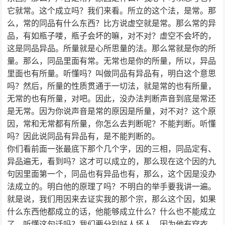
它就常。这个成立吗？我们来看。所立的这个法，是常。那
么，常的同品有什么东西？比方说虚空就是常。那么常的异
品，有如瓶子喽，瓶子会坏的嘛，对不对？虚空不会坏的，
这是同品异品。所量就是心所思量的法。那么常就是你的所
量。那么，同品里面有常。无常也是你的所量，所以，异品
里面也有所量。听懂吗？叫做同品有异品有，明白这个意思
吗？然后，所量的性质贯通于一切法，就是常的也有所量，
无常的也有所量，对吧。因此，没办法判断声音到底是常还
是无常。因为你说声音是常的原因是所量，对不对？这个原
因，常和无常都有所量，你怎么去判断呢？不能判断。听懂
吗？因此说同品有异品有，是不能判断的。
你们看前面一张最底下那个几个字，因的三相，同品定有、
异品遍无，看到吗？这才可以成立的，那么现在这个因的九
句因里面第一个，同品也有异品也有，那么，这个因是没办
法成立的。明白他的原理了吗？不明白的举手要我讲一遍。
就是说，我们用因来去证实我的那个宗，那么这个因，如果
什么东西他都成立的话，他能够成立什么？什么也不能成立
了。听懂这句话吗？我们要分别好人坏人，因为他有穿衣