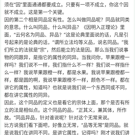
须在“因”里面通通都要成立。只要有一项不成立，你这个因
就不成立。这是第一个关键。
因的第二个相是同品定有性。怎么叫做同品呢？同品就同类
的意思。什么叫同品，什么叫异品？《因明入正理论》里
面，“云何名为同品、异品？”这是论典里面说的话，凡是引
号起来的是论典的话，“谓所立法均等义品，说名同品。”我
们所立的法就是“宗”，然后能立的法是因。那么当我们说事
物的同跟异，是指它的属性的同异。当我问你，苹果跟橙一
样吗？我们说不一样，我们指什么不一样？我们说一样指什
么一样？我说苹果跟橙一样，都是水果。我说苹果跟橙都一
样，都是圆的啊，我说苹果跟橙不一样，颜色不一样。都在
讲它的属性，知道吗？也就是说我们说一个东西同或不同，
都在讲它属性的同异。
因此，这个同品的定义也是看它的宗体上面，那个是否有所
立的法是相似点。这个同品的品，“正其义，兼其体，所作
故。”同品异品，针对谁说呢？针对这个无常来说。
比方说我们看下面吧，好像立无常，“品等无常”是同品。就
是说我们在讲同不同，是讲它属性，记得吗？刚才说我们讲