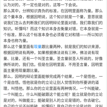
认为对的，不一定也是对的，这等一下会说。
那么其中，分辨知识真伪的标准，在因明里面称为量。那么
这个量本身，根据因明说，这个知识就是一个量，意思就是
说我们怎么去判断我们的因明辩论里面对错，我们靠我们的
知识。听懂吗？而这个知识本身去衡量对错，它本身就是一
个标准，那么这个标准本身也必须看它对和错——所以知识
本身也称为量。
那么这个量里面有
现量
跟比量两种，就是我们的知识来源，
根据因明说有两种，如果根据佛法说有三种，佛法说有现
量、比量，还有一个叫圣言量。圣言量就圣人所说的，好像
佛所说的，我们信。但是在因明里面，不用圣言量，因明里
面主要用现量跟比量。
那么，因明的辩论里面能够完成两个结果，一个是悟他，一
个是自悟。悟他就是你的立论让别人觉悟到你所要讲的道
理，叫悟他。那么你的立论里面有两种情况，一个叫能破，
一个叫能立。什么叫能破跟这个能立呢？能立就是你的立论
是对的，叫做能立；能破是别人的立论是错的，你去破它。
自己的立论不叫能破，听懂吗？我自己的立论是对的，这叫