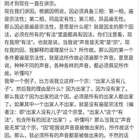
刚才到现在一直在讲宗。
现在我们讲因。根据因明说，因必须具备三相：第一相，遍
是宗法性；第二相，同品定有性；第三相，异品遍无性。
那么因必是遍是宗法性，意思是什么呢？就是因支的那个因
法，必须在所有的“有法”里面都具有因法。你们注意看，现
在我用“有法”。也就是说，当我说“声音是无常”是“宗”，现
在我的因、我解释的道理是什么？所作故。那么因的第一个
条件要遍是宗法性，就是这所作故必须遍那个声音。意思是
说，种种不同的声音，各种各样的声音，都必须俱足所作
故。听懂吗？
我举一个例子，比方说我立这样一个宗：“出家人没有儿
子”。然后我的理由是什么？因为出家了，因为没有家了。
那么我这个因为出家的这个因，必须是所有的出家人都出家
了。如果其中一个出家人不出家，就是没有遍是宗法性（编
者注：即“出家人没有儿子”这个宗里，“出家人”这个“有
法”，包含所有的因法“出家”）。听懂吗？那么当我立“声音
是无常”这个宗，“因”呢我说声音是被做出来的，所作故这个
因。那么，就必须所有的声音都是被做出来的。不然的话