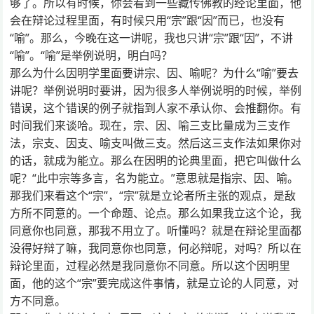
够了。所以有时候，你会看到一些藏传佛教的经论里面，他
会在辩论过程里面，有时候只用“宗”跟“因”而已，也没有
“喻”。那么，今晚在这一讲呢，我也只讲“宗”跟“因”，不讲
“喻”。“喻”是举例说明，明白吗？
那么为什么因明学里面要讲宗、因、喻呢？为什么“喻”要去
讲呢？举例说明时要讲，因为很多人举例说明的时候，举例
错误，这个错误的例子就指到人家不承认你、会推翻你。有
时间我们来谈哈。现在，宗、因、喻三支比量成为三支作
法，宗支、因支、喻支叫做三支。然后这三支作法如果你对
的话，就成为能立。那么在因明的论典里面，把它叫做什么
呢？“此中宗等多言，名为能立。”意思就是指宗、因、喻。
那我们来看这个“宗”，“宗”就是立论者所主张的观点，是敌
方所不同意的。一个命题、论点。那么如果我立这个论，我
同意你也同意，那我不用立了。听懂吗？就是在辩论里面都
没得好辩了嘛，我同意你也同意，何必辩呢，对吗？所以在
辩论里面，过程必然是我同意你不同意。所以这个因明里
面，他的这个“宗”要完成这件事情，就是立论的人同意，对
方不同意。