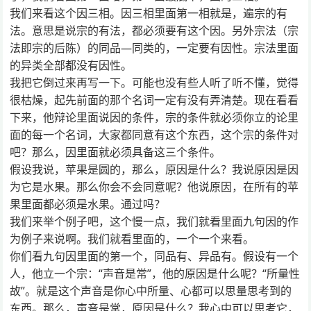
我们来看这个因三相。因三相里面第一相就是，遍宗的有
法。意思是说宗的有法，都必须要有这个因。另外宗法（宗
法即宗的后陈）的同品—同类的，一定要有因性。宗法里面
的异类全部都没有因性。
我把它倒过来再写一下。可能也没有些人听了听不懂，觉得
很枯燥，起先前面的那个名词一定有没有弄清楚。现在看看
下来，他辩论里面说因的条件，宗的条件就必须你立的论里
面的每一个名词，大家都同意有这个东西，这个宗的条件对
吧？那么，因里面就必须具备这三个条件。
假设我说，苹果是圆的，那么，原因是什么？我说原因是因
为它是水果。那么你会不会同意呢？他说原因，在所有的苹
果里面都必须是水果。通过吗？
我们来举个例子吧，这个慢一点，我们就看里面九句因的作
为例子来说啊。我们就看里面的，一个一个来看。
你们看九句因里面的第一个，同品有、异品有。假设有一个
人，他立一个宗：“声音是常”，他的原因是什么呢？“所量性
故”。就是这个声音是你心中所量、心都可以思量思考到的
东西。那么，声音是常，原因是什么？我心中可以思考它，