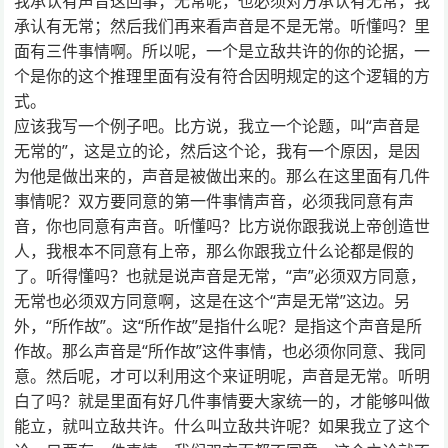
我承认有声音这回事；无常呢，也必须对方承认有无常，我
承认有无常；然后我们再来看声音是不是无常。听懂吗？里
面有三件事情啊。所以呢，一个是立敌共许的你的论据，一
个是你的这个推理里面有没有符合因明规定的这个逻辑的方
式。
应该我写一个例子吧。比方说，我立一个论题，叫“声音是
无常的”，这是立的论，然后这个论，我有一个原因，是因
为他是做出来的，声音是被做出来的。那么在这里面有几件
事情呢？双方要同意的第一件事情声音，必须我同意有声
音，你也同意有声音。听懂吗？比方说你跟我说上帝创造世
人，我根本不同意有上帝，那么你跟我立什么论都是假的
了。听得懂吗？也就是说声音是无常，“声”必须双方同意，
无常也必须双方同意啊，这是在这个“声是无常”这边。另
外，“所作故”。这“所作故”是指什么呢？是指这个声音是所
作故。那么声音是“所作故”这件事情，也必须你同意、我同
意。然后呢，才可以利用这个来证明呢，声音是无常。听明
白了吗？就是里面有好几件事情要大家统一的，才能够叫做
能立，就叫立敌共许。什么叫立敌共许呢？如果我立了这个