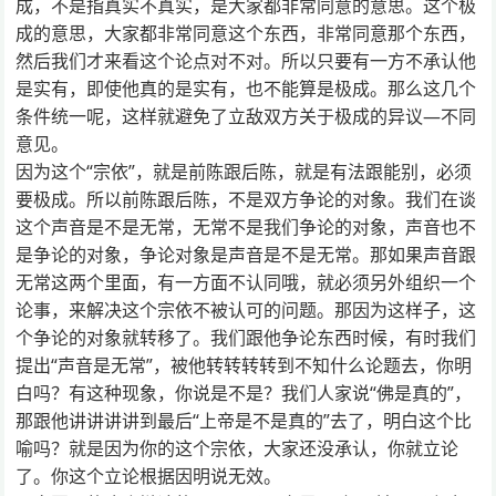
成，不是指真实不真实，是大家都非常同意的意思。这个极
成的意思，大家都非常同意这个东西，非常同意那个东西，
然后我们才来看这个论点对不对。所以只要有一方不承认他
是实有，即使他真的是实有，也不能算是极成。那么这几个
条件统一呢，这样就避免了立敌双方关于极成的异议—不同
意见。
因为这个“宗依”，就是前陈跟后陈，就是有法跟能别，必须
要极成。所以前陈跟后陈，不是双方争论的对象。我们在谈
这个声音是不是无常，无常不是我们争论的对象，声音也不
是争论的对象，争论对象是声音是不是无常。那如果声音跟
无常这两个里面，有一方面不认同哦，就必须另外组织一个
论事，来解决这个宗依不被认可的问题。那因为这样子，这
个争论的对象就转移了。我们跟他争论东西时候，有时我们
提出“声音是无常”，被他转转转转到不知什么论题去，你明
白吗？有这种现象，你说是不是？我们人家说“佛是真的”，
那跟他讲讲讲讲到最后“上帝是不是真的”去了，明白这个比
喻吗？就是因为你的这个宗依，大家还没承认，你就立论
了。你这个立论根据因明说无效。