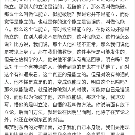
能立。那别人的立论是错的，我破他了，那么我叫做能破。
那么什么叫做似能立、似能破呢？就是它并不是能立，而你
觉得是能立的。也就是你的这个能立是错误的，叫做似能
立。那么这个似能立，有时候它是能立的，在你这边好像是
能立的，在别人看来不是能立的，这叫似能立。这句话怎么
说？比方说，我们说，那个人他神经不正常，那么我们说他
是被鬼上身了。那在我们佛教徒，这件事情是可能发生的，
但是在信科学的人，他说他不承认有鬼这回事。明白吗？那
么对于一个有神通的人，他看到真的是鬼在干扰他了，而对
这个有神通来看，这个真正的是能立的。但是对没有神通的
人，他不懂是真是假的，变成似能立的，明白这个比喻吗？
那么似能破呢，就是说你破别人的时候，可能你自己是错误
的，而你以为你破了他，这叫似能破。那这个呢，我这边
写，悟他的是叫立论，自悟的我叫做方法。你说前面有放下
立论，后面叫方法，就是说在因明里面呢，他除了在辩论之
外，他还在辨别东西的对错。
那辨别东西的对错里面，对于我们自己本身呢，我们是用现
量和比量来说。现量就是我亲自体验，亲自看到。那比量