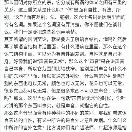
那么因明对你所立的宗，它分成有所谓的体义之间有三重的
关系。这三重关系是什么呢？“体”里面有自性、有法、所
别，“义”里面有差别、法、能别，这六个名词是因明里面的
专有名词。如果这个名词没有弄清楚，你不懂他们在谈什
么。我们一定要把这些名词弄清楚。
其实所谓的因明辩论，就是要去了解语言结构，懂吗？然后
再了解语言结构讲话里面，有什么语病在里面。那么在这个
语言结构里面，可以分为有自性跟差别。自性就是自己本
身，好像我们说“声音是无常”，那么这个“声音”是在讲声音
自己本身，所以它范围的比较狭窄。差别是讲声音有什么不
同的东西在里面，所以贯通宗外别处。什么叫宗外别处呢？
别的东西也可以无常，颜色也可以无常，花朵也可以无常，
很多东西都可以无常，但是很多东西不可以是声音，听懂
吗？那么，这里当你在讲一句话“声音是无常”的时候，你针
对讲的那个东西叫事实，就是声音，就指它的自性。
那么这声音里面含有种种种种的不同的差别，那我们看这语
言表达的自性，有义中所许的是言外之意叫差别。什么叫义
中所许的言外之意？比方说你们说广超法师，广超法师是指