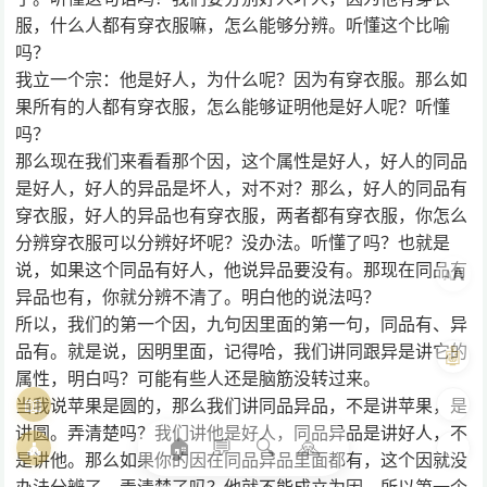
服，什么人都有穿衣服嘛，怎么能够分辨。听懂这个比喻
吗？
我立一个宗：他是好人，为什么呢？因为有穿衣服。那么如
果所有的人都有穿衣服，怎么能够证明他是好人呢？听懂
吗？
那么现在我们来看看那个因，这个属性是好人，好人的同品
是好人，好人的异品是坏人，对不对？那么，好人的同品有
穿衣服，好人的异品也有穿衣服，两者都有穿衣服，你怎么
分辨穿衣服可以分辨好坏呢？没办法。听懂了吗？也就是
说，如果这个同品有好人，他说异品要没有。那现在同品有
A
A
异品也有，你就分辨不清了。明白他的说法吗？
所以，我们的第一个因，九句因里面的第一句，同品有、异
品有。就是说，因明里面，记得哈，我们讲同跟异是讲它的
🤖
属性，明白吗？可能有些人还是脑筋没转过来。
📖
🎨
当我说苹果是圆的，那么我们讲同品异品，不是讲苹果，是
讲圆。弄清楚吗？我们讲他是好人，同品异品是讲好人，不
🏠
💬
🔍
🙏
🧘
🌓
是讲他。那么如果你的因在同品异品里面都有，这个因就没