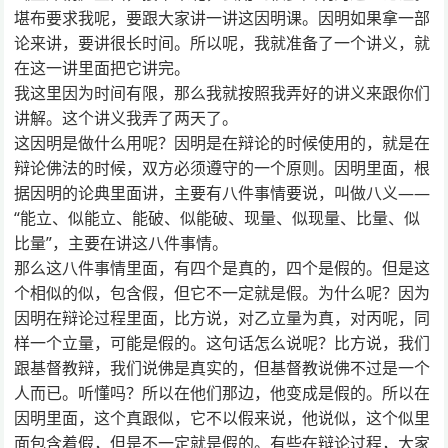
堪布要求我呢，要跟大家讲一讲这因明课。因明如果拿一部
论来讲，要讲很长时间。所以呢，我就准备了一个讲义，就
在这一讲里面把它讲完。
我这里因为时间有限，那么我就按照我弄好的讲义来跟你们
讲解。这个讲义我弄了两天了。
这因明是做什么用呢？因明是在辩论的时候使用的，就是在
辩论佛法的时候，双方必须遵守的一个原则。因明里面，根
据因明的论典里面讲，主要有八件事情要说，叫做八义——
“能立、似能立、能破、似能破、现量、似现量、比量、似
比量”，主要在讲这八件事情。
那么这八件事情里面，有四个是真的，四个是假的。但是这
个相似的似，包含假，但它不一定就是假。为什么呢？因为
因明在辩论过程里面，比方说，对乙立量为真，对丙呢，同
样一个立量，可能是假的。这句话怎么说呢？比方说，我们
跟基督教辩，我们说佛是真实的，但基督教说佛不过是一个
人而已。听懂吗？所以在他们那边，他变成是假的。所以在
因明里面，这个真跟似，它不以假来说，他说似，这个似里
面包含着假，但是不一定就是假的。有些在辩论过程，大家