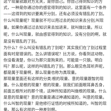
这个现量就跟对方无关，是你自己。你自己得到知识的方
式，一种是你通过你的感官得到的知识，这里面有一个条件
——这得到的知识要离开分别，还有必须没有错乱的了别。
什么叫现量呢？
现量就不可以用过去的知识来去分别,叫现
量。如果你通过过去知识来去加进来，就叫做比量。所以
呢，什么叫现量，就由感官得到的知识，没有分别的啊，就
是没有错乱的了别。
为什么？什么叫没有错乱的了别呢？其实我们在了别过程里
面有时是错误的。怎么讲错误呢？比方说，你看到这动物，
你没看清楚，你以为那只是狗来的，可能是一只狼。明白
吗？那么呢，这样的叫错乱的了别。那么眼见色耳听声呢，
都是属于现量啊，那么现量也称为真现量。
那现量里面还有这样的分类:根的现量、意的现量跟智的现
量。什么是根的现量？根的现量，就我们前面眼耳鼻舌身，
前面五根所对的那个境，这种所知道的叫做根的现量。什么
是意的现量呢？意的现量是通过神通知道的，叫意的现量。
什么叫智的现量？是他修行证悟的时候所知道的，叫智的现
量。那么有这样的一种差别啊。