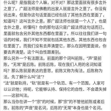
什么呢？是指我这个人嘛，对不对？那这里面就有很多言外
之意了。广超法师是佛教的出家人就是言外之意了。你没有
说出来，但是你这句话里面已经包括了其他东西在里面了，
知道吗？这叫言外之意。那广超法师也就是一个人了，也是
言外之意，听懂吗？你的那句话只是广超法师这句话而已，
里面就包含另外其他东西都在里面了。所以往往我们讲一句
话的时候，我们不知不觉就包括其他东西，其他东西也包含
在里面了。而我们没有去弄清楚它，那么在因明里面说，你
要去弄清楚。这个叫自性跟差别。
那么另外一个有法跟法。前面的那个词叫前陈，“声”是前
陈，“无常”是后陈。前陈后陈，现在我们人用的名词知道
吗？那么陈就是表达的意思，前陈又称为有法，后陈称为
法。先了解什么叫“法”？
“法”就是轨持，“轨”就是有一个轨范、有一个范围，人家可
以认识他；持呢，它能够认持、保持它的自性、不会遗失掉
——这就叫法。
那么当你在讲一个“宗”的时候，那“宗”的不管他前陈或者后
陈，前陈的“声音”是名词，后陈的“无常”本身也是个名词。