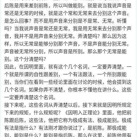
后陈是用来差别前陈，所以叫做能别。就是说当我说声音是
常还是无常的时候，就是这个常和无常来去分别这个声音。
是怎么回事？而不是用声音来分别是不是常、无常。听懂
吗？当我说声音是常还是无常，我是用无常来去分别那个声
音，我并不是用声音来分别无常。弄清楚吗？那么因为这
样，所以无常是能够分别那个声音，不是声音能分别无常。
声音被无常所分别，所以声音是所别。那么那个无常是能
别。这个分清楚吗？
因此，在因明里面，就有这个几个名词，一定要弄清楚。一
个就是所谓的自性跟差别，一个有法跟法，一个所别跟能
别，当你们在看到一些经论里面在讨论的时候，他会提到这
几个名词。如果你弄不清楚，你根本不懂他在讲什么。这些
一定要弄清楚这个名词。
接下来呢，这些名词从弄清楚以后，接下来就是因明所规定
下来的规矩，什么规矩呢？《因明入正理论》里面，他把前
陈跟后陈，这些法，他把它称为极成有法、极成能别。极成
有法是指什么？有法刚才跟你说过了，是前陈。那极成能
别，能别是什么？能别是指后陈。那么在这里，前陈他用有