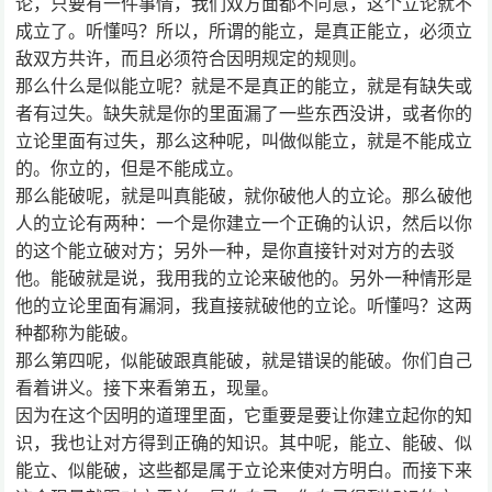
论，只要有一件事情，我们双方面都不同意，这个立论就不
成立了。听懂吗？所以，所谓的能立，是真正能立，必须立
敌双方共许，而且必须符合因明规定的规则。
那么什么是似能立呢？就是不是真正的能立，就是有缺失或
者有过失。缺失就是你的里面漏了一些东西没讲，或者你的
立论里面有过失，那么这种呢，叫做似能立，就是不能成立
的。你立的，但是不能成立。
那么能破呢，就是叫真能破，就你破他人的立论。那么破他
人的立论有两种：一个是你建立一个正确的认识，然后以你
的这个能立破对方；另外一种，是你直接针对对方的去驳
他。能破就是说，我用我的立论来破他的。另外一种情形是
他的立论里面有漏洞，我直接就破他的立论。听懂吗？这两
种都称为能破。
那么第四呢，似能破跟真能破，就是错误的能破。你们自己
看着讲义。接下来看第五，现量。
因为在这个因明的道理里面，它重要是要让你建立起你的知
识，我也让对方得到正确的知识。其中呢，能立、能破、似
能立、似能破，这些都是属于立论来使对方明白。而接下来