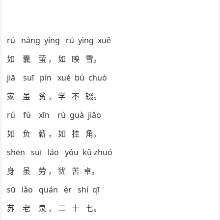
rú náng yíng rú yìng xuě
如 囊 萤 ， 如 映 雪。
jiā suī pín xué bú chuò
家 虽 贫 ， 学 不 辍。
rú fù xīn rú guà jiǎo
如 负 薪 ， 如 挂 角。
shēn suī láo yóu kǔ zhuó
身 虽 劳 ， 犹 苦 卓。
sū lǎo quán èr shí qī
苏 老 泉 ， 二 十 七。