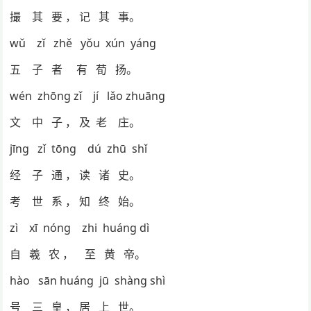
撮 其 要 ， 记 其 事。
wǔ zǐ zhě yǒu xún yáng
五 子 者 有 荀 扬。
wén zhōng zǐ jí lǎo zhuāng
文 中 子 ， 及 老 庄。
jīng zǐ tōng dú zhū shǐ
经 子 通 ， 读 诸 史。
考 世 系 ， 知 终 始。
zì xī nóng zhi huáng dì
自 羲 农 ， 至 黄 帝。
hào sān huáng jū shàng shì
号 三 皇 ， 居 上 世。