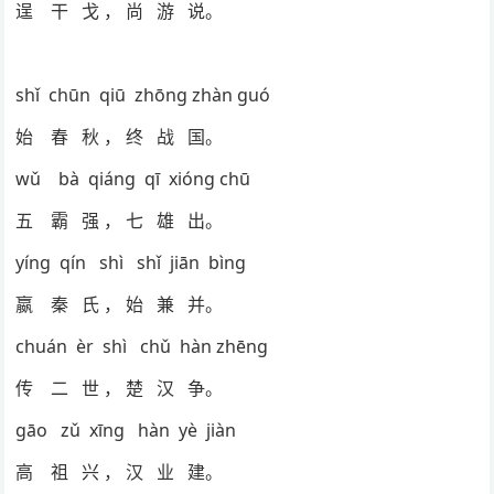
逞 干 戈 ， 尚 游 说。
shǐ chūn qiū zhōng zhàn guó
始 春 秋 ， 终 战 国。
wǔ bà qiáng qī xióng chū
五 霸 强 ， 七 雄 出。
yíng qín shì shǐ jiān bìng
嬴 秦 氏 ， 始 兼 并。
chuán èr shì chǔ hàn zhēng
传 二 世 ， 楚 汉 争。
gāo zǔ xīng hàn yè jiàn
高 祖 兴 ， 汉 业 建。