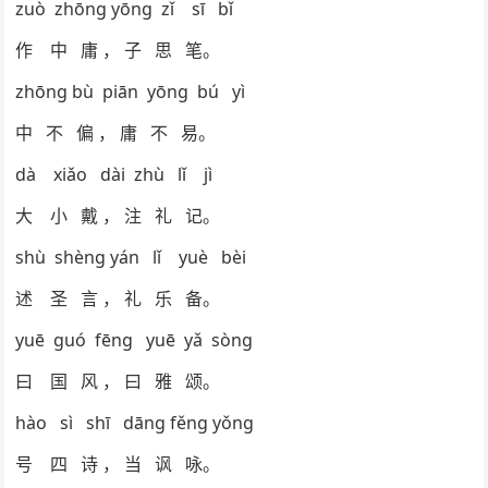
zuò zhōng yōng zǐ sī bǐ
作 中 庸 ， 子 思 笔。
zhōng bù piān yōng bú yì
中 不 偏 ， 庸 不 易。
dà xiǎo dài zhù lǐ jì
大 小 戴 ， 注 礼 记。
shù shèng yán lǐ yuè bèi
述 圣 言 ， 礼 乐 备。
yuē guó fēng yuē yǎ sòng
曰 国 风 ， 曰 雅 颂。
hào sì shī dāng fěng yǒng
号 四 诗 ， 当 讽 咏。