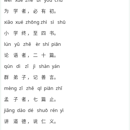
wéi xué zhě bì yǒu chū
为 学 者 ， 必 有 初。
xiǎo xué zhōng zhì sì shū
小 学 终 ， 至 四 书。
lún yǔ zhě èr shí piān
论 语 者 ， 二 十 篇。
qún dì zǐ jì shàn yán
群 弟 子 ， 记 善 言。
mèng zǐ zhě qī piān zhǐ
孟 子 者 ， 七 篇 止。
jiǎng dào dé shuō rén yì
讲 道 德 ， 说 仁 义。