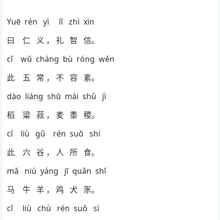
Yuē rén yì lǐ zhì xìn
曰 仁 义 ， 礼 智 信。
cǐ wǔ cháng bù róng wěn
此 五 常 ， 不 容 紊。
dào liáng shū mài shǔ jì
稻 粱 菽 ， 麦 黍 稷。
cǐ liù gǔ rén suǒ shí
此 六 谷 ， 人 所 食。
mǎ niú yáng jī quǎn shǐ
马 牛 羊 ， 鸡 犬 豕。
cǐ liù chù rén suǒ sì