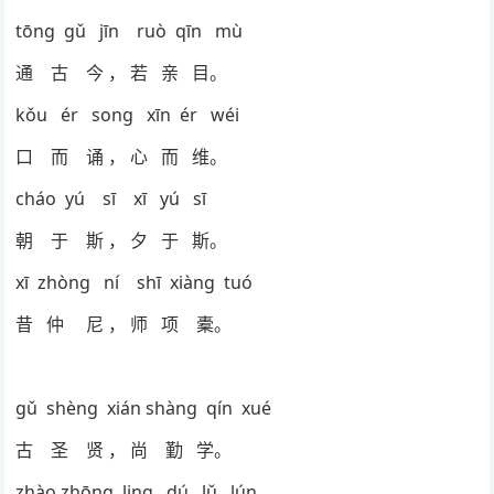
tōng gǔ jīn ruò qīn mù
通 古 今 ， 若 亲 目。
kǒu ér song xīn ér wéi
口 而 诵 ， 心 而 维。
cháo yú sī xī yú sī
朝 于 斯 ， 夕 于 斯。
xī zhòng ní shī xiàng tuó
昔 仲 尼 ， 师 项 橐。
gǔ shèng xián shàng qín xué
古 圣 贤 ， 尚 勤 学。
zhào zhōng ling dú lǔ lún