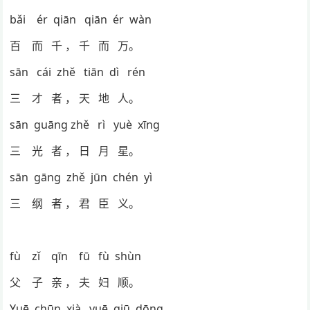
bǎi ér qiān qiān ér wàn
百 而 千 ， 千 而 万。
sān cái zhě tiān dì rén
三 才 者 ， 天 地 人。
sān guāng zhě rì yuè xīng
三 光 者 ， 日 月 星。
sān gāng zhě jūn chén yì
三 纲 者 ， 君 臣 义。
fù zǐ qīn fū fù shùn
父 子 亲 ， 夫 妇 顺。
Yuē chūn xià yuē qiū dōng