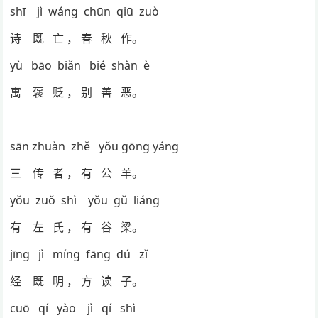
shī jì wáng chūn qiū zuò
诗 既 亡 ， 春 秋 作。
yù bāo biǎn bié shàn è
寓 褒 贬 ， 别 善 恶。
sān zhuàn zhě yǒu gōng yáng
三 传 者 ， 有 公 羊。
yǒu zuǒ shì yǒu gǔ liáng
有 左 氏 ， 有 谷 梁。
jīng jì míng fāng dú zǐ
经 既 明 ， 方 读 子。
cuō qí yào jì qí shì