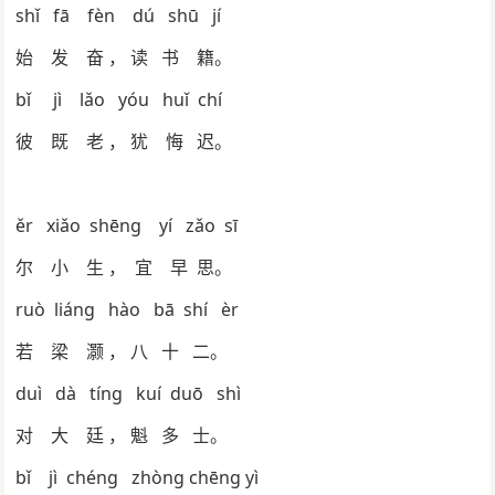
shǐ fā fèn dú shū jí
始 发 奋 ， 读 书 籍。
bǐ jì lǎo yóu huǐ chí
彼 既 老 ， 犹 悔 迟。
ěr xiǎo shēng yí zǎo sī
尔 小 生 ， 宜 早 思。
ruò liáng hào bā shí èr
若 梁 灏 ， 八 十 二。
duì dà tíng kuí duō shì
对 大 廷 ， 魁 多 士。
bǐ jì chéng zhòng chēng yì