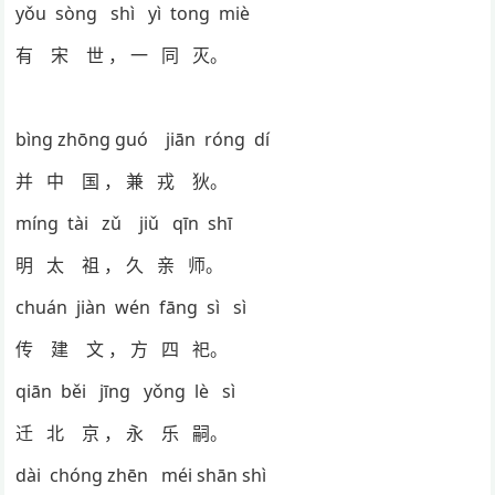
yǒu sòng shì yì tong miè
有 宋 世 ， 一 同 灭。
bìng zhōng guó jiān róng dí
并 中 国 ， 兼 戎 狄。
míng tài zǔ jiǔ qīn shī
明 太 祖 ， 久 亲 师。
chuán jiàn wén fāng sì sì
传 建 文 ， 方 四 祀。
qiān běi jīng yǒng lè sì
迁 北 京 ， 永 乐 嗣。
dài chóng zhēn méi shān shì