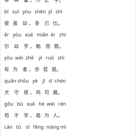
举 神 童 ， 作 正 字。
bǐ suī yòu shēn yǐ shì
彼 虽 幼 ， 身 已 仕。
ěr yòu xué miǎn ér zhì
尔 幼 学 ， 勉 而 致。
yǒu wéi zhě yì ruò shì
有 为 者 ， 亦 若 是。
quǎn shǒu yè jī sī chén
犬 守 夜 ， 鸡 司 晨。
gǒu bù xué hé wéi rén
苟 不 学 ， 曷 为 人。
cán tǔ sī fēng niàng mì