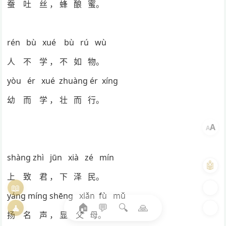
蚕 吐 丝 ， 蜂 酿 蜜。
rén bù xué bù rú wù
人 不 学 ， 不 如 物。
yòu ér xué zhuàng ér xíng
幼 而 学 ， 壮 而 行。
A
A
shàng zhì jūn xià zé mín
🤖
上 致 君 ， 下 泽 民。
📖
🎨
yáng míng shēng xiǎn fù mǔ
🏠
💬
🔍
🙏
🧘
🌓
扬 名 声 ， 显 父 母。