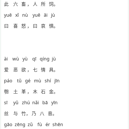
此 六 畜 ， 人 所 饲。
yuē xǐ nù yuē āi jù
曰 喜 怒 ， 曰 哀 惧。
ài wù yù qī qíng jù
爱 恶 欲 ， 七 情 具。
páo tǔ gé mù shí jīn
匏 土 革 ， 木 石 金。
sī yǔ zhú nǎi bā yīn
丝 与 竹， 乃 八 音。
gāo zēng zǔ fù ér shēn