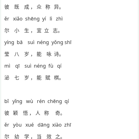
彼 既 成 ， 众 称 异。
ěr xiǎo shēng yí lì zhì
尔 小 生 ， 宜 立 志。
yíng bā suì néng yǒng shī
莹 八 岁 ， 能 咏 诗。
mì qī suì néng fù qí
泌 七 岁 ， 能 赋 棋。
bǐ yǐng wù rén chēng qí
彼 颖 悟 ， 人 称 奇。
ěr yòu xué dāng xiào zhī
尔 幼 学 ， 当 效 之。