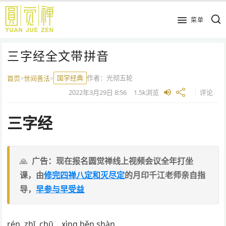
跳
到
菜单
主
要
三字经全文带拼音
内
容
国学经典
作者：
光彻五轮
首页
>
世间善法
>
2022年3月29日
8:56
1.5k
浏览
评论
三字经
广告：现在报名圆觉禅线上视频会议全年打坐
课，由
修完四禅八定和灭尽定
的月印千江老师亲自指
导，
早参与早受益
rén zhī chū xìng běn shàn