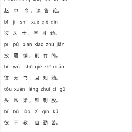
赵 中 令 ， 读 鲁 论。
bǐ jì shì xué qiě qín
彼 既 仕 ， 学 且 勤。
pī pú biān xiāo zhú jiǎn
披 蒲 编 ， 削 竹 简。
bǐ wú shū qiě zhī miǎn
彼 无 书 ， 且 知 勉。
tóu xuán liáng zhuī cì gǔ
头 悬 梁 ， 锥 刺 股。
bǐ bú jiào zì qín kǔ
彼 不 教 ， 自 勤 苦。