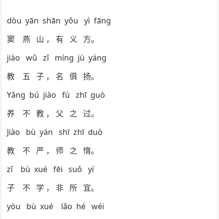
dòu yān shān yǒu yì fāng
窦 燕 山 ， 有 义 方。
jiào wǔ zǐ míng jù yáng
教 五 子 ， 名 俱 扬。
Yǎng bú jiào fù zhī guò
养 不 教 ， 父 之 过。
Jiào bù yán shī zhī duò
教 不 严 ， 师 之 惰。
zǐ bù xué fēi suǒ yí
子 不 学 ， 非 所 宜。
yòu bù xué lǎo hé wéi