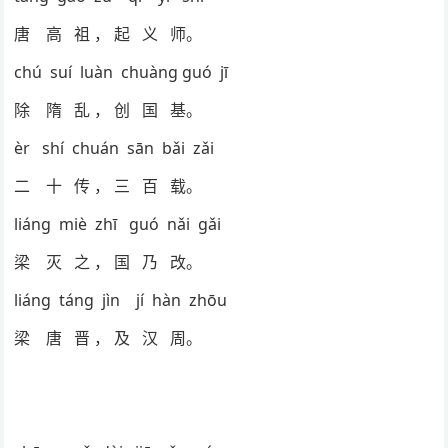
唐 高 祖 ， 起 义 师。
chú suí luàn chuàng guó jī
除 隋 乱 ， 创 国 基。
èr shí chuán sān bǎi zǎi
二 十 传 ， 三 百 载。
liáng miè zhī guó nǎi gǎi
梁 灭 之 ， 国 乃 改。
liáng táng jìn jí hàn zhōu
梁 唐 晋 ， 及 汉 周。