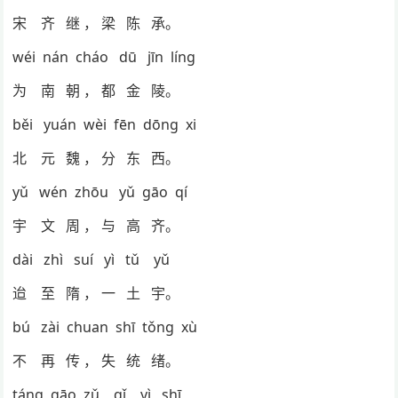
宋 齐 继 ， 梁 陈 承。
wéi nán cháo dū jīn líng
为 南 朝 ， 都 金 陵。
běi yuán wèi fēn dōng xi
北 元 魏 ， 分 东 西。
yǔ wén zhōu yǔ gāo qí
宇 文 周 ， 与 高 齐。
dài zhì suí yì tǔ yǔ
迨 至 隋 ， 一 土 宇。
bú zài chuan shī tǒng xù
不 再 传 ， 失 统 绪。
táng gāo zǔ qǐ yì shī