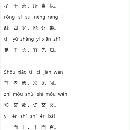
孝 于 亲 ， 所 当 执。
róng sì suì néng ràng lí
融 四 岁 ， 能 让 梨。
tì yú zhǎng yí xiān zhī
弟 于 长 ， 宜 先 知。
Shǒu xiào tì cì jiàn wén
首 孝 弟 ， 次 见 闻。
zhī mǒu shù shí mǒu wén
知 某 数 ， 识 某 文。
yī ér shí shí ér bǎi
一 而 十 ， 十 而 百。