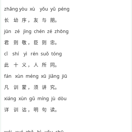
zhǎng yòu xù yǒu yǔ péng
长 幼 序 ， 友 与 朋。
jūn zé jìng chén zé zhōng
君 则 敬 ， 臣 则 忠。
cǐ shí yì rén suǒ tóng
此 十 义 ， 人 所 同。
fán xùn méng xū jiǎng jiū
凡 训 蒙 ， 须 讲 究。
xiáng xùn gǔ míng jù dòu
详 训 诂 ， 明 句 读。