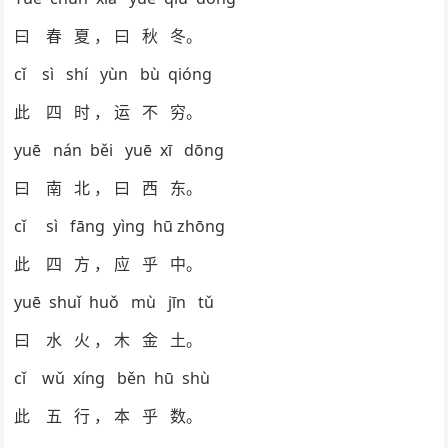
曰 春 夏 ， 曰 秋 冬。
cǐ sì shí yùn bù qióng
此 四 时 ， 运 不 穷。
yuē nán běi yuē xī dōng
曰 南 北 ， 曰 西 东。
cǐ sì fāng yìng hū zhōng
此 四 方 ， 应 乎 中。
yuē shuǐ huǒ mù jīn tǔ
曰 水 火 ， 木 金 土。
cǐ wǔ xíng běn hū shù
此 五 行 ， 本 乎 数。