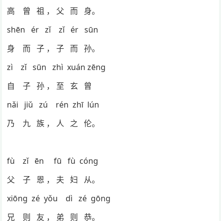
高 曾 祖 ， 父 而 身。
shēn ér zǐ zǐ ér sūn
身 而 子 ， 子 而 孙。
zì zǐ sūn zhì xuán zēng
自 子 孙 ， 至 玄 曾
nǎi jiǔ zú rén zhī lún
乃 九 族 ， 人 之 伦。
fù zǐ ēn fū fù cóng
父 子 恩 ， 夫 妇 从。
xiōng zé yǒu dì zé gōng
兄 则 友 ， 弟 则 恭。