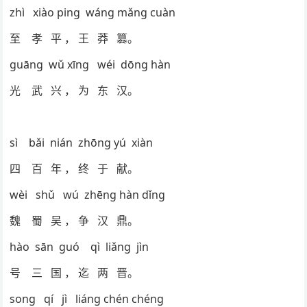
zhì xiào ping wáng mǎng cuàn
至 孝 平 ， 王 莽 篡。
guāng wǔ xīng wéi dōng hàn
光 武 兴 ， 为 东 汉。
sì bǎi nián zhōng yú xiàn
四 百 年 ， 终 于 献。
wèi shǔ wú zhēng hàn dǐng
魏 蜀 吴 ， 争 汉 鼎。
hào sān guó qì liǎng jìn
号 三 国 ， 迄 两 晋。
song qí jì liáng chén chéng