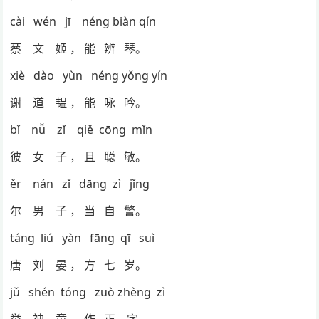
cài wén jī néng biàn qín
蔡 文 姬 ， 能 辨 琴。
xiè dào yùn néng yǒng yín
谢 道 韫 ， 能 咏 吟。
bǐ nǚ zǐ qiě cōng mǐn
彼 女 子 ， 且 聪 敏。
ěr nán zǐ dāng zì jǐng
尔 男 子 ， 当 自 警。
táng liú yàn fāng qī suì
唐 刘 晏 ， 方 七 岁。
jǔ shén tóng zuò zhèng zì