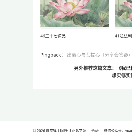
46三十七道品
41弘法
Pingback：
出离心与菩提心（分享会答疑） 
另外推荐这篇文章：
《我已
想实修实
© 2026
圆觉禅-月印千江正念学苑
卍○卍
微信公众号：yuanj