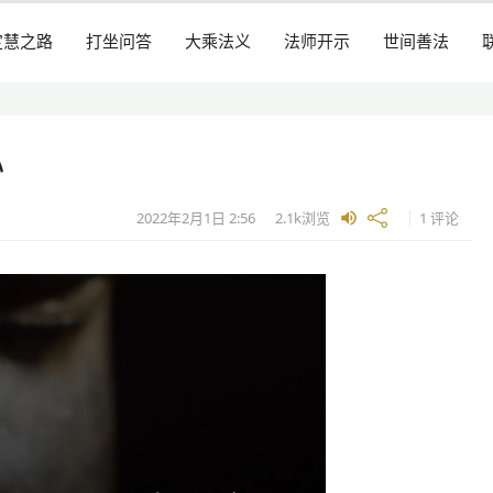
定慧之路
打坐问答
大乘法义
法师开示
世间善法
心
2022年2月1日
2:56
2.1k
浏览
1 评论