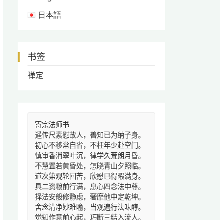
日本語
书签
禅定
寄宗法师书
遥传尺素慰故人，善知已为纳子身。
初心不移常自省，不枉年少赴空门。
慎审香消翠叶沉，律学久荒朗月昏。
不慧置若黄昏处，怎晓青山夕照临。
道次第观轮回苦，欣慰已得暇满身。
具二资粮前行满，息心四念法中尊。
择法安般修静虑，奢摩他中定乾坤。
舍念清净妙难喻，当观遍行法味醇。
觉知作意前心起，巧断三结入流人。