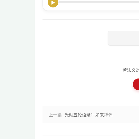
▶
若法义
上一篇
光彻五轮语录1–如来禅偈