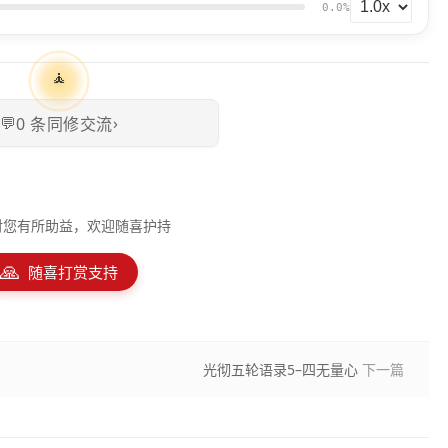
0.0%
🧘
💬
›
0
条同修交流
对您有所助益，欢迎随喜护持
🙏
随喜打赏支持
光彻五轮语录5–四无量心
下一篇