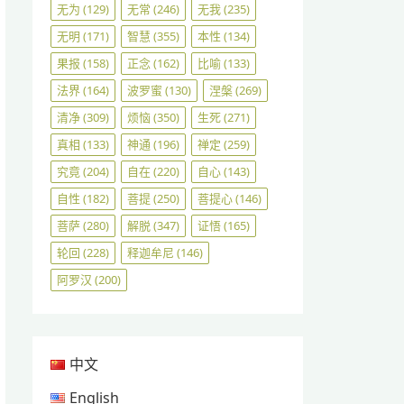
无为
(129)
无常
(246)
无我
(235)
无明
(171)
智慧
(355)
本性
(134)
果报
(158)
正念
(162)
比喻
(133)
法界
(164)
波罗蜜
(130)
涅槃
(269)
清净
(309)
烦恼
(350)
生死
(271)
真相
(133)
神通
(196)
禅定
(259)
究竟
(204)
自在
(220)
自心
(143)
自性
(182)
菩提
(250)
菩提心
(146)
菩萨
(280)
解脱
(347)
证悟
(165)
轮回
(228)
释迦牟尼
(146)
阿罗汉
(200)
中文
English