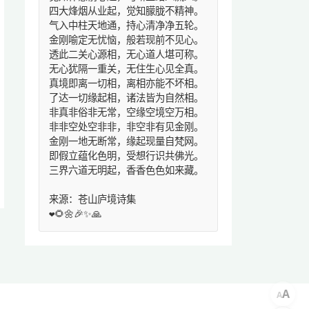
四大烽烟从业起，觉知朦胧不精神。
气入中柱天地通，持心清净净五轮。
金刚喻定无忧恼，般若现前不见心。
透此二关心源相，无心道人堪可称。
无心犹隔一重关，无住生心见全真。
真境即离一切相，离相亦能不坏相。
了达一切缘起相，诸法皆为自然相。
非真非俗非无常，空缘空境空万相。
非非空处空非非，非空非有见金刚。
金刚一地无断常，缘起现量自梵网。
即假立蕴化色明，受想行识共佛光。
三界六道无明起，香香色色如来藏。
来源：苍山庐境诗集
❤️🌻🌼🎉✨🙏
A
A