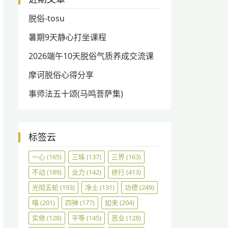
脱俗-tosu
暑期9天静心打坐课程
2026端午10天脱俗气质养成交流课
摩诃脱俗心得分享
事师法五十颂(马鸣菩萨集)
标签云
一心
(165)
三昧
(137)
三界
(163)
不动
(189)
业力
(142)
修行
(413)
光彻五轮
(193)
净土
(131)
功德
(249)
嗔
(201)
四禅
(177)
如来
(204)
实修
(128)
平等
(145)
恶业
(128)