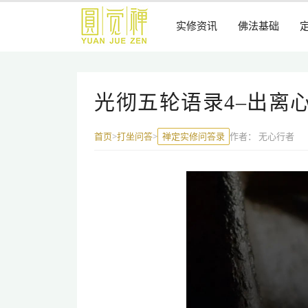
跳
到
实修资讯
佛法基础
主
要
内
容
光彻五轮语录4–出离
禅定实修问答录
作者：
无心行者
首页
>
打坐问答
>