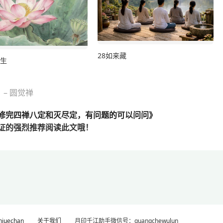
28如来藏
利生
– 圆觉禅
修完四禅八定和灭尽定，有问题的可以问问》
证的
强烈推荐阅读此文哦！
uechan
关于我们
月印千江助手微信号：guangchewulun