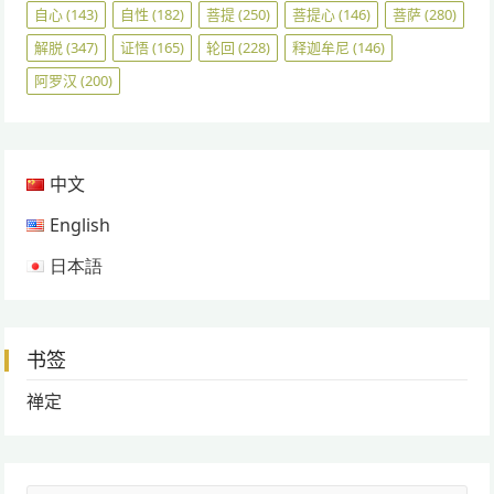
自心
(143)
自性
(182)
菩提
(250)
菩提心
(146)
菩萨
(280)
解脱
(347)
证悟
(165)
轮回
(228)
释迦牟尼
(146)
阿罗汉
(200)
中文
English
日本語
书签
禅定