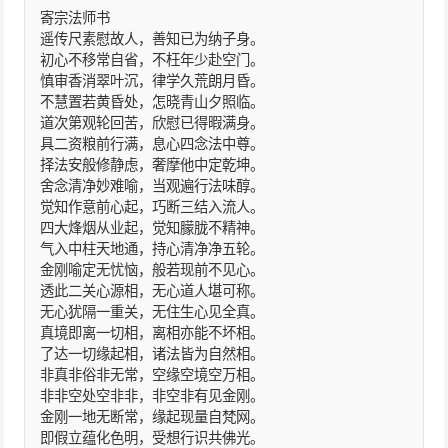
寄宗法师书
遥传尺素慰故人，善知已为纳子身。
初心不移常自省，不枉年少赴空门。
慎审香消翠叶沉，律学久荒朗月昏。
不慧置若黄昏处，怎晓青山夕照临。
道次第观轮回苦，欣慰已得暇满身。
具二资粮前行满，息心四念法中尊。
择法安般修静虑，奢摩他中定乾坤。
舍念清净妙难喻，当观遍行法味醇。
觉知作意前心起，巧断三结入流人。
四大烽烟从业起，觉知朦胧不精神。
气入中柱天地通，持心清净净五轮。
金刚喻定无忧恼，般若现前不见心。
透此二关心源相，无心道人堪可称。
无心犹隔一重关，无住生心见全真。
真境即离一切相，离相亦能不坏相。
了达一切缘起相，诸法皆为自然相。
非真非俗非无常，空缘空境空万相。
非非空处空非非，非空非有见金刚。
金刚一地无断常，缘起现量自梵网。
即假立蕴化色明，受想行识共佛光。