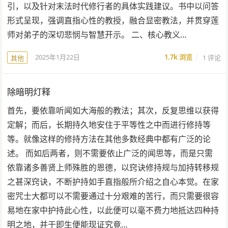
引，以及针对末法时代修行者的具体实践建议。书中以问答
形式呈现，强调直指心性的教授，融合显密教法，并贯穿莲
师对弟子的深切悲悯与智慧开示。 二、核心教义…
2025年1月22日
1.7k
浏览
1 评论
其他
除暗明灯释
首先，要依靠听闻如大海般的教法；其次，反复思维以获得
定解；而后，长期持久地安住于平等性之中而进行修持等
等。就像这样的修持方法在其他多数经典中都有广泛的论
述。 而如后两者，则不需要依止广泛的闻思等，而是只需
依靠诸多善贤上师殊胜的恩德，以窍诀修持规与加持转移规
之甚深窍诀，不断护持如手直指般所介绍之自心本觉。在家
密咒士大都可以不需要通过十分艰难的苦行，而只需要很容
易地在家中护持此心性，以此便可以毫不费力地抵达四种持
明之地，并于即生便能现证究竟…