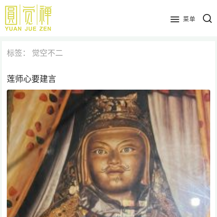
跳
到
菜单
主
要
标签：
觉空不二
内
容
莲师心要建言