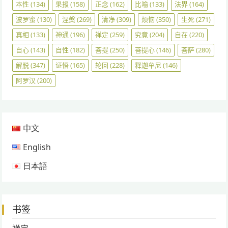
本性
(134)
果报
(158)
正念
(162)
比喻
(133)
法界
(164)
波罗蜜
(130)
涅槃
(269)
清净
(309)
烦恼
(350)
生死
(271)
真相
(133)
神通
(196)
禅定
(259)
究竟
(204)
自在
(220)
自心
(143)
自性
(182)
菩提
(250)
菩提心
(146)
菩萨
(280)
解脱
(347)
证悟
(165)
轮回
(228)
释迦牟尼
(146)
阿罗汉
(200)
中文
English
日本語
书签