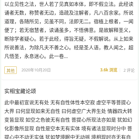
以立见性之法，世人若了见真如本体，即不假立法。此经读
诵者无数，称赞者无边，造疏及注解者，凡八百余家。所说
道理，各随所见，见虽不同，法即无二。宿植上根者，一闻
便了；若无宿慧者，读诵虽多，不悟佛意。是故解释圣义，
断除学者疑心。若于此经，得旨无疑，不假解说。从上如来
所说善法，为除凡夫不善之心。经是圣人语，教人闻之，超
凡悟圣，永息迷心。此一卷…
2020年10月20日
3.6k
浏览
2 评论
其他
实相宝藏论颂
此中最初宣说无有处 无有自性体性本空寂 虚空平等菩提心
大界 曰何显现如来无自性 曰何虚空广大界生处 情器四大转
变皆显现 如空之色彼无有自性 菩提心所现法亦如是 犹如幻
化影像所显现 自性是空本无有实体 境有诸法显现时分中 菩
提心中不动无实体 犹如梦境眠中无动摇 境相现时亦无有自