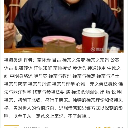
禅海蠡测 作者：南怀瑾 目录 禅宗之演变 禅宗之宗旨 公案
语录 机锋转语 证悟知解 宗师授受 参话头 神通妙用 生死之
间 中阴身略述 醒与梦 禅宗与教理 禅宗与禅定 禅宗与净土
禅宗与密宗 禅宗与丹道 禅宗与理学 心物一元之佛法概论 佛
法与西洋哲学 修定与参禅法要 跋 禅海蠡测剩语 出 版 说 明
禅宗，初创于北魏，盛行于唐宋。独特的禅宗理论和修持风
格，曾对世人的价值取向、思想情感和思维方式以深刻的影
响，以至于从一定意义上来说，不了解禅…