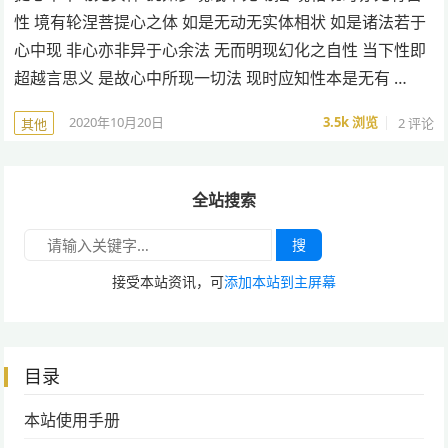
性 境有轮涅菩提心之体 如是无动无实体相状 如是诸法若于
心中现 非心亦非异于心余法 无而明现幻化之自性 当下性即
超越言思义 是故心中所现一切法 现时应知性本是无有 …
2020年10月20日
3.5k
浏览
2 评论
其他
全站搜索
搜
接受本站资讯，可
添加本站到主屏幕
目录
本站使用手册