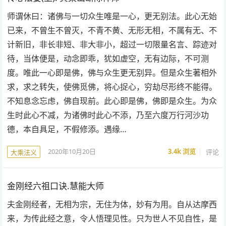
师谓休曰：诸佛与一切众生唯是一心，更无别法。此心无始
已来，不曾生不曾灭，不青不黄、无形无相，不属有无、不
计新旧，非长非短、非大非小，超过一切限量名言、踪迹对
待，当体便是，动念即乖，犹如虚空，无有边际，不可测
度。唯此一心即是佛，佛与众生更无别异。但是众生著相外
求，求之转失，使佛觅佛，将心捉心，穷劫尽形终不能得。
不知息念忘虑，佛自现前。此心即是佛，佛即是众生。为众
生时此心不减，为诸佛时此心不添，乃至六度万行河沙功
德，本自具足，不假修添。遇缘…
2020年10月20日
3.4k
浏览
评论
大乘法义
金刚经六祖口诀.慧能大师
夫金刚经者，无相为宗，无住为体，妙有为用。自从达摩西
来，为传此经之意，令人悟理见性。只为世人不见自性，是