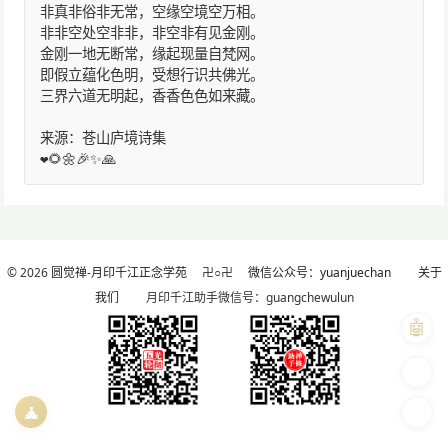
非真非俗非无常，空缘空境空万相。
非非空处空非非，非空非有见金刚。
金刚一地无断常，缘起现量自梵网。
即假立蕴化色明，受想行识共佛光。
三界六道无明起，香香色色如来藏。
来源：苍山庐境诗集
❤️🌻🌼🎉✨🙏
© 2026
圆觉禅-月印千江正念学苑
卍○卍
微信公众号：yuanjuechan
关于
我们
月印千江助手微信号：guangchewulun
🤖
🎨
🧘
🌓