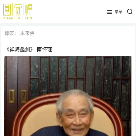
跳
到
菜单
主
要
标签：
本来佛
内
容
《禅海蠡测》-南怀瑾