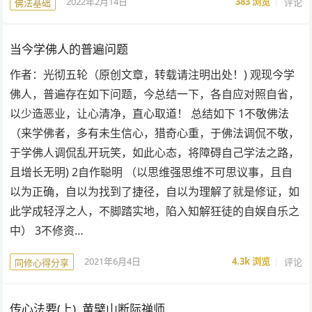
2022年2月14日
383
浏览
评论
佛法基础
当今学佛人的普遍问题
作者：光彻五轮（原创文章，转载请注明出处！) 观现今学
佛人，普遍存在如下问题，今总结一下，各自应对照自省，
以少造恶业，让心清净，直心取道！ 总结如下 1不敬佛法
（来学佛者，多有未生信心，猎奇心重，于佛法调侃不敬，
于学佛人调侃乱开玩笑，如此心态，将障碍自己学法之路，
且增长无明) 2自作聪明 （以思维强思维不可思议事，且自
以为正确，自以为找到了捷径，自以为理解了就是修证，如
此学成轻浮之人，不脚踏实地，陷入知解狂徒的自娱自乐之
中） 3不修资…
2021年6月4日
4.3k
浏览
评论
同修心得分享
传心法要(上). 黄檗山断际禅师