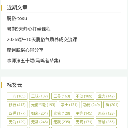
近期文章
脱俗-tosu
暑期9天静心打坐课程
2026端午10天脱俗气质养成交流课
摩诃脱俗心得分享
事师法五十颂(马鸣菩萨集)
标签云
一心
(165)
三昧
(137)
三界
(163)
不动
(189)
业力
(142)
修行
(413)
光彻五轮
(193)
净土
(131)
功德
(249)
嗔
(201)
四禅
(177)
如来
(204)
实修
(128)
平等
(145)
恶业
(128)
无为
(129)
无常
(246)
无我
(235)
无明
(171)
智慧
(355)