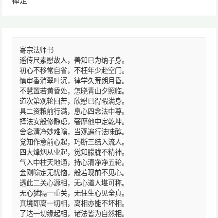
禅定
寄宗法师书
遥传尺素慰故人，善知已为纳子身。
初心不移常自省，不枉年少赴空门。
慎审香消翠叶沉，律学久荒朗月昏。
不慧置若黄昏处，怎晓青山夕照临。
道次第观轮回苦，欣慰已得暇满身。
具二资粮前行满，息心四念法中尊。
择法安般修静虑，奢摩他中定乾坤。
舍念清净妙难喻，当观遍行法味醇。
觉知作意前心起，巧断三结入流人。
四大烽烟从业起，觉知朦胧不精神。
气入中柱天地通，持心清净净五轮。
金刚喻定无忧恼，般若现前不见心。
透此二关心源相，无心道人堪可称。
无心犹隔一重关，无住生心见全真。
真境即离一切相，离相亦能不坏相。
了达一切缘起相，诸法皆为自然相。