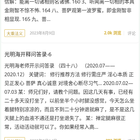
信解：能离一切诸相则名诸佛. 160 3、听闻离一切相的本具
金刚智不惊不怖. 164 八、菩萨观第一波罗蜜，即金刚智非
相显现. 165 九、菩…
2023年8月9日
2.0k
浏览
评论
大乘法义
光明海开释问答录-6
光明海老师开示问答录 （四十八） （2020.07——
2020.12） 关键词： 修行推荐方法 修行需庄严 淫心本质 正
见正发心 菩萨 真心诚意 对境舍心断尽习气... 2020.07.02—
07.03 某：师兄们好，请教个问题。因这几天有事，已经有
二十多天没打坐了，以前坐半个小时腿没感觉，今天怎么坐
着腿特别凉凉的，而且不到二十分钟退就麻了，是不是这几
天腿上的血液不通还是打坐退失了。 某：禅定腿麻很正
常，活动活动就可以了。你如果经常入高…