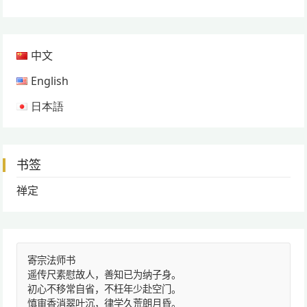
中文
English
日本語
书签
禅定
寄宗法师书
遥传尺素慰故人，善知已为纳子身。
初心不移常自省，不枉年少赴空门。
慎审香消翠叶沉，律学久荒朗月昏。