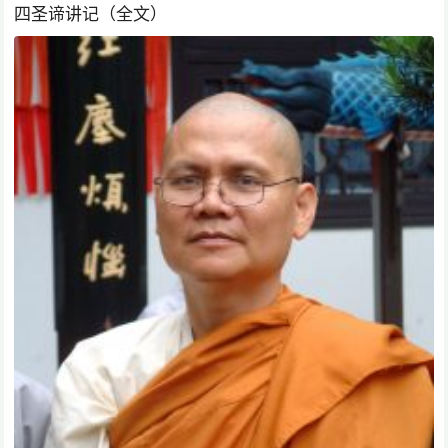
四圣谛讲记（全文）