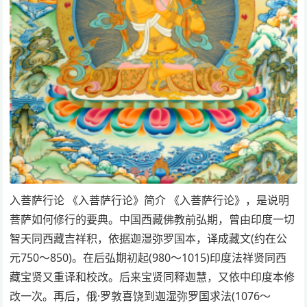
入菩萨行论 《入菩萨行论》简介 《入菩萨行论》，是说明
菩萨如何修行的要典。中国西藏佛教前弘期，曾由印度一切
智天同西藏吉祥积，依据迦湿弥罗国本，译成藏文(约在公
元750～850)。在后弘期初起(980～1015)印度法祥贤同西
藏宝贤又重译和校改。后来宝贤同释迦慧，又依中印度本修
改一次。再后，俄·罗敦喜饶到迦湿弥罗国求法(1076～