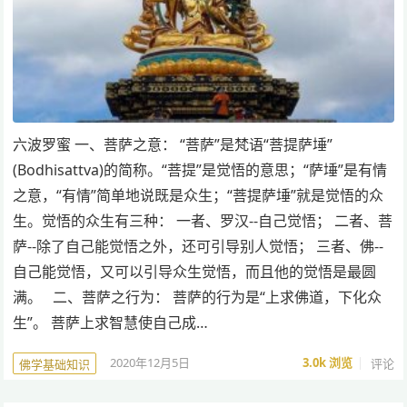
六波罗蜜 一、菩萨之意： “菩萨”是梵语“菩提萨埵”
(Bodhisattva)的简称。“菩提”是觉悟的意思；“萨埵”是有情
之意，“有情”简单地说既是众生；“菩提萨埵”就是觉悟的众
生。觉悟的众生有三种： 一者、罗汉--自己觉悟； 二者、菩
萨--除了自己能觉悟之外，还可引导别人觉悟； 三者、佛--
自己能觉悟，又可以引导众生觉悟，而且他的觉悟是最圆
满。 二、菩萨之行为： 菩萨的行为是“上求佛道，下化众
生”。 菩萨上求智慧使自己成…
2020年12月5日
3.0k
浏览
评论
佛学基础知识