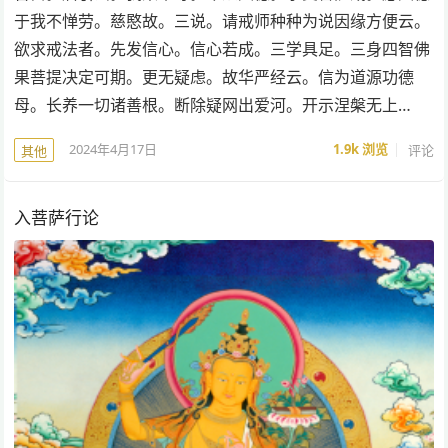
于我不惮劳。慈愍故。三说。请戒师种种为说因缘方便云。
欲求戒法者。先发信心。信心若成。三学具足。三身四智佛
果菩提决定可期。更无疑虑。故华严经云。信为道源功德
母。长养一切诸善根。断除疑网出爱河。开示涅槃无上…
2024年4月17日
1.9k
浏览
评论
其他
入菩萨行论