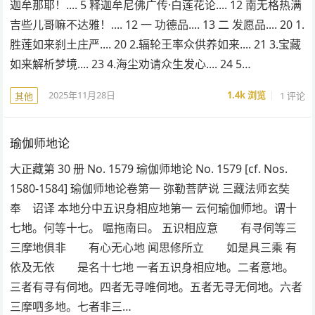
迦牟那耶！.... 5 释迦牟尼佛广传·白莲花论.... 12 南无格热满
吉些儿哥嘛不达雅！.... 12 一 功德品.... 13 二 发愿品.... 20 1.
胜莲如来刹土庄严.... 20 2.辐轮王率众供养如来.... 21 3.宝藏
如来解析梦境.... 23 4.海尘劝请众生发心.... 24 5…
2025年11月28日
1.4k
浏览
1 评论
其他
瑜伽师地论
大正藏第 30 册 No. 1579 瑜伽师地论 No. 1579 [cf. Nos.
1580-1584] 瑜伽师地论卷第一 弥勒菩萨说 三藏法师玄奘
奉 诏译 本地分中五识身相应地第一 云何瑜伽师地。谓十
七地。何等十七。 嗢拖南曰。 五识相应意 有寻伺等三
三摩地俱非 有心无心地 闻思修所立 如是具三乘 有
依及无依 是名十七地 一者五识身相应地。二者意地。
三者有寻有伺地。四者无寻唯伺地。五者无寻无伺地。六者
三摩呬多地。七者非三…