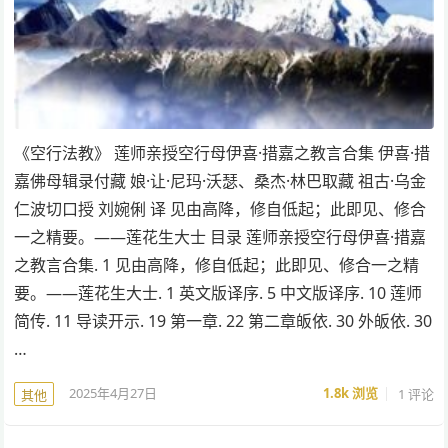
《空行法教》 莲师亲授空行母伊喜·措嘉之教言合集 伊喜·措
嘉佛母辑录付藏 娘·让·尼玛·沃瑟、桑杰·林巴取藏 祖古·乌金
仁波切口授 刘婉俐 译 见由高降，修自低起；此即见、修合
一之精要。——莲花生大士 目录 莲师亲授空行母伊喜·措嘉
之教言合集. 1 见由高降，修自低起；此即见、修合一之精
要。——莲花生大士. 1 英文版译序. 5 中文版译序. 10 莲师
简传. 11 导读开示. 19 第一章. 22 第二章皈依. 30 外皈依. 30
…
2025年4月27日
1.8k
浏览
1 评论
其他