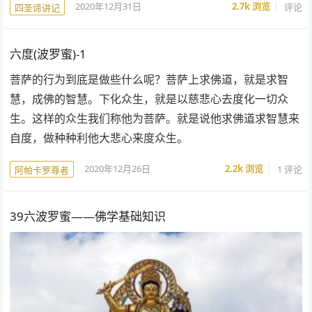
2020年12月31日
2.7k
浏览
评论
四圣谛讲记
六度(波罗蜜)-1
菩萨的行为到底是做些什么呢？菩萨上求佛道，就是求智
慧，成佛的智慧。下化众生，就是以慈悲心去度化一切众
生。这样的众生我们称他为菩萨。就是说他求佛道求智慧来
自度，做种种利他大悲心来度众生。
2020年12月26日
2.2k
浏览
1 评论
阿帕卡罗尊者
39六波罗蜜——佛学基础知识