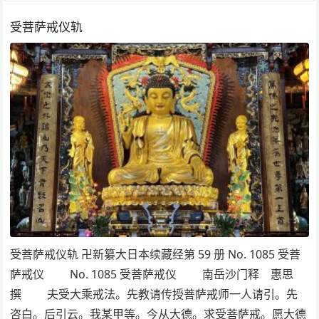
受菩萨戒仪轨
受菩萨戒仪轨 卍新纂大日本续藏经第 59 册 No. 1085 受菩
萨戒仪 No. 1085 受菩萨戒仪 南岳沙门释 惠思
撰 夫受大乘戒法。先教请传授菩萨戒师一人请引。先
咨白。后引云。我某甲等。今从大德。求受菩萨戒。愿大德