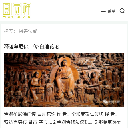
跳
到
菜单
主
要
标签：
摄善法戒
内
容
释迦牟尼佛广传·白莲花论
释迦牟尼佛广传·白莲花论 作 者：全知麦彭仁波切 译 者：
索达吉堪布 目录 序言.... 2 释迦佛修法仪轨.... 5 那莫革热夏