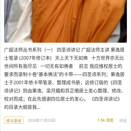
广超法师丛书系列（一） 四圣谛讲记 广超法师主讲 果逸居
士笔录 (2007年修订本) 天上天下无如佛 十方世界亦无比
世间所有我尽见 一切无有如佛者 前言 我应维权居士的
要求而录制十卷“基本佛法”的卡带——四圣谛系列；果逸居
士于2001年依卡带笔录、整理成书册；这修订版的《四圣
谛讲记》则由果逸、梁月娥和苏芷缗居士发心整理、修改、
校对而成；在此先感谢四位居士的发心。 《四圣谛讲记》
的目录大纲是我…
2024年11月23日
1.5k
浏览
评论
佛法基础