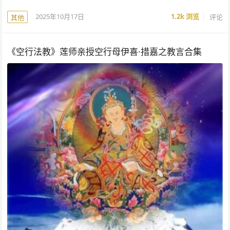
2025年10月17日
1.2k
浏览
评论
其他
《空行法教》莲师亲授空行母伊喜·措嘉之教言合集