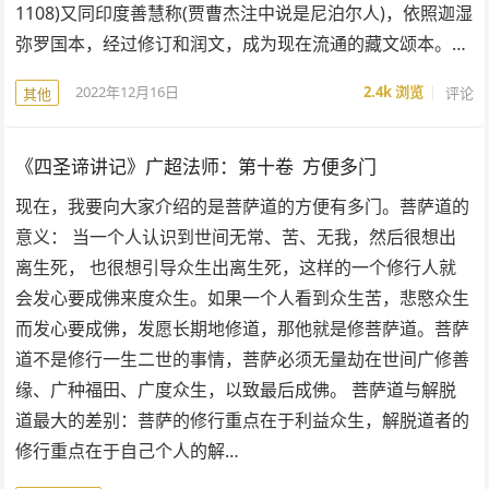
1108)又同印度善慧称(贾曹杰注中说是尼泊尔人)，依照迦湿
弥罗国本，经过修订和润文，成为现在流通的藏文颂本。…
2022年12月16日
2.4k
浏览
评论
其他
《四圣谛讲记》广超法师：第十卷 方便多门
现在，我要向大家介绍的是菩萨道的方便有多门。菩萨道的
意义： 当一个人认识到世间无常、苦、无我，然后很想出
离生死， 也很想引导众生出离生死，这样的一个修行人就
会发心要成佛来度众生。如果一个人看到众生苦，悲愍众生
而发心要成佛，发愿长期地修道，那他就是修菩萨道。菩萨
道不是修行一生二世的事情，菩萨必须无量劫在世间广修善
缘、广种福田、广度众生，以致最后成佛。 菩萨道与解脱
道最大的差别：菩萨的修行重点在于利益众生，解脱道者的
修行重点在于自己个人的解…