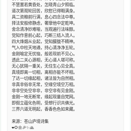
不慧置若黄昏处，怎晓青山夕照临。
道次第观轮回苦，欣慰已得暇满身。
具二资粮前行满，息心四念法中尊。
择法安般修静虑，奢摩他中定乾坤。
舍念清净妙难喻，当观遍行法味醇。
觉知作意前心起，巧断三结入流人。
四大烽烟从业起，觉知朦胧不精神。
气入中柱天地通，持心清净净五轮。
金刚喻定无忧恼，般若现前不见心。
透此二关心源相，无心道人堪可称。
无心犹隔一重关，无住生心见全真。
真境即离一切相，离相亦能不坏相。
了达一切缘起相，诸法皆为自然相。
非真非俗非无常，空缘空境空万相。
非非空处空非非，非空非有见金刚。
金刚一地无断常，缘起现量自梵网。
即假立蕴化色明，受想行识共佛光。
三界六道无明起，香香色色如来藏。
来源：苍山庐境诗集
❤️🌻🌼🎉✨🙏