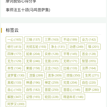
摩诃脱俗心得分享
事师法五十颂(马鸣菩萨集)
标签云
一心
(165)
三昧
(137)
三界
(163)
不动
(189)
业力
(142)
修行
(413)
光彻五轮
(193)
净土
(131)
功德
(249)
嗔
(201)
四禅
(177)
如来
(204)
实修
(128)
平等
(145)
恶业
(128)
无为
(129)
无常
(246)
无我
(235)
无明
(171)
智慧
(355)
本性
(134)
果报
(158)
正念
(162)
比喻
(133)
法界
(164)
波罗蜜
(130)
涅槃
(269)
清净
(309)
烦恼
(350)
生死
(271)
真相
(133)
神通
(196)
禅定
(259)
究竟
(204)
自在
(220)
自心
(143)
自性
(182)
菩提
(250)
菩提心
(146)
菩萨
(280)
解脱
(347)
证悟
(165)
轮回
(228)
释迦牟尼
(146)
阿罗汉
(200)