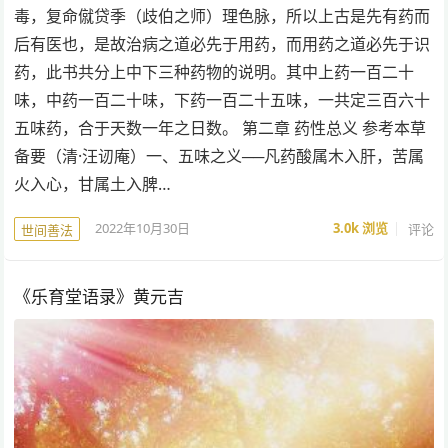
毒，复命僦贷季（歧伯之师）理色脉，所以上古是先有药而
后有医也，是故治病之道必先于用药，而用药之道必先于识
药，此书共分上中下三种药物的说明。其中上药一百二十
味，中药一百二十味，下药一百二十五味，一共定三百六十
五味药，合于天数一年之日数。 第二章 药性总义 参考本草
备要（清·汪讱庵）一、五味之义──凡药酸属木入肝，苦属
火入心，甘属土入脾…
2022年10月30日
3.0k
浏览
评论
世间善法
《乐育堂语录》黄元吉