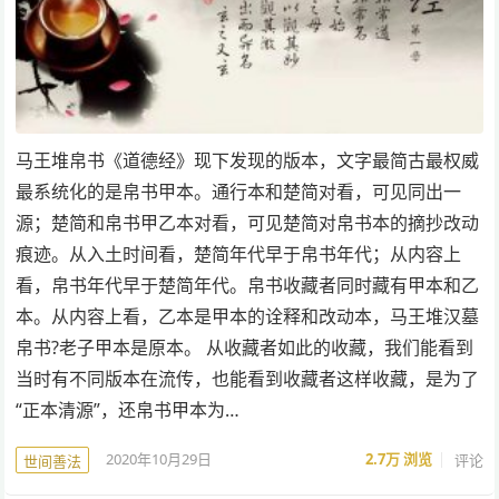
马王堆帛书《道德经》现下发现的版本，文字最简古最权威
最系统化的是帛书甲本。通行本和楚简对看，可见同出一
源；楚简和帛书甲乙本对看，可见楚简对帛书本的摘抄改动
痕迹。从入土时间看，楚简年代早于帛书年代；从内容上
看，帛书年代早于楚简年代。帛书收藏者同时藏有甲本和乙
本。从内容上看，乙本是甲本的诠释和改动本，马王堆汉墓
帛书?老子甲本是原本。 从收藏者如此的收藏，我们能看到
当时有不同版本在流传，也能看到收藏者这样收藏，是为了
“正本清源”，还帛书甲本为…
2020年10月29日
2.7万
浏览
评论
世间善法