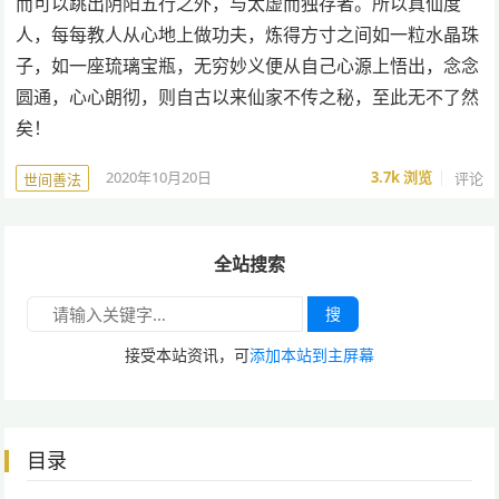
而可以跳出阴阳五行之外，与太虚而独存者。所以真仙度
人，每每教人从心地上做功夫，炼得方寸之间如一粒水晶珠
子，如一座琉璃宝瓶，无穷妙义便从自己心源上悟出，念念
圆通，心心朗彻，则自古以来仙家不传之秘，至此无不了然
矣！
2020年10月20日
3.7k
浏览
评论
世间善法
全站搜索
搜
接受本站资讯，可
添加本站到主屏幕
目录