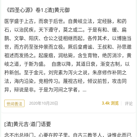
《四圣心源》卷1.[清]黄元御
医学盛于上古，而衰于后世。自黄岐立法，定经脉，和药
石，以治民疾，天下遵守，莫之或二。于是有和、缓、扁
鹊、文挚、阳庆、仓公之徒相继而起，各传其术，以博施当
世，而方药至张仲景而立极。厥后皇甫谧、王叔和、孙思邈
祖述而发扬之。起废痼，润枯毙，含生育物，绝厉消沴，黄
岐之道，于斯为盛。 自唐以降，其道日衰，渐变古制，以
矜新创。至于金元，刘完素为泻火之说，朱彦修作补阴之
法，海内沿染，竞相传习。蔑视古经，倾议前哲，攻击同
异，辩说是非。于是为河间之学者，…
2020年10月20日
3.4k
浏览
评论
世间善法
[清]黄元吉·道门语要
念不出总持门，心要在腔子里。自古三教圣人，诀惟此而已