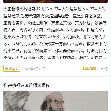
大正新修大藏经第 12 册 No. 374 大般涅槃经 No. 374 大般
涅槃经序 后秦释道朗撰 大般涅槃经者，盖是法身之玄堂，
正觉之实称，众经之渊镜，万流之宗极。其为体也，妙存有
物之表、周流无穷之内，任运而动、见机而赴，任运而动，
则乘虚照以御物，寄言蹄以通化；见机而赴，则应万形而为
像，即群情而设教。至乃形充十方而心不易虑，教弥天下而
情不在已；厕流尘蚁而弗下，弥盖群圣而不高；功济万化而
不恃，明逾万日而不居；浑然与太虚同量，泯然与法性为…
2025年5月13日
1.2k
浏览
评论
大乘法义
禅宗初祖达摩祖师大师传