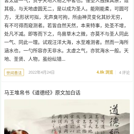
皆太虚一气，贯乎天地人物之中者也。惟圣人独探其原，造
其极，与天地虚圆无二，是以成为圣人。能刚能柔，可圆可
方， 无形状可拟，无声臭可拘，所由神灵变化其妙无穷，
有不可得而窥测者。若皆自然天然，本来特事，处圣不增，
处凡不减。即等而下之，鸟兽草木之微，亦莫不与圣人同此
一气、同此一理。试观汪洋大海，水至难测者。然而一海所
涵水也，一勺所容亦无非水。太虚之气，亦犹海水一般。天
地、圣贤、人物，虽纷纭错…
2022年4月24日
4.8k
浏览
4 评论
世间善法
马王堆帛书《道德经》原文加白话