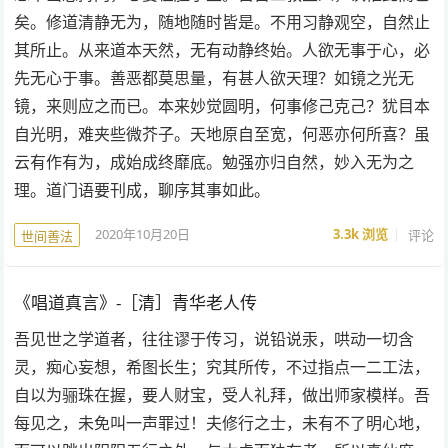
矣。修道清静无为，随地随时皆是。不用习静观空，自然止
其所止。从来道本天然，无有动静终始。人欲无事于心，必
先无心于事。善恶都莫思量，有甚人欲天理？如镜之光无
镜，来则应之而已。本来妙觉圆明，何事修己克己？犹目本
自光明，难夹些微芥子。天地原自至宽，何恶亦何所喜？虽
云有作有为，成始成终靡底。勉强亦归自然，妙入无为之
理。道门语要刊成，聊序其事如此。
2020年10月20日
3.3k
浏览
评论
世间善法
《唱道真言》-［清］青华老人传
吾见世之学道者，往往谬于传习，说铅说汞，哄动一切含
灵，痴心妄想，希图长生；究其所传，不过指点一二工法，
自以为骊珠在握，要人财宝，受人礼拜，做出师家模样。吾
每见之，未免叫一声罪过！夫修行之士，未有不了明心地，