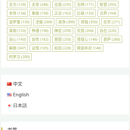
无为
(129)
无常
(246)
无我
(235)
无明
(171)
智慧
(355)
本性
(134)
果报
(158)
正念
(162)
比喻
(133)
法界
(164)
波罗蜜
(130)
涅槃
(269)
清净
(309)
烦恼
(350)
生死
(271)
真相
(133)
神通
(196)
禅定
(259)
究竟
(204)
自在
(220)
自心
(143)
自性
(182)
菩提
(250)
菩提心
(146)
菩萨
(280)
解脱
(347)
证悟
(165)
轮回
(228)
释迦牟尼
(146)
阿罗汉
(200)
中文
English
日本語