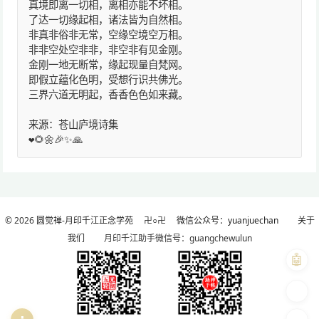
真境即离一切相，离相亦能不坏相。
了达一切缘起相，诸法皆为自然相。
非真非俗非无常，空缘空境空万相。
非非空处空非非，非空非有见金刚。
金刚一地无断常，缘起现量自梵网。
即假立蕴化色明，受想行识共佛光。
三界六道无明起，香香色色如来藏。
来源：苍山庐境诗集
❤️🌻🌼🎉✨🙏
© 2026
圆觉禅-月印千江正念学苑
卍○卍
微信公众号：yuanjuechan
关于
我们
月印千江助手微信号：guangchewulun
🤖
🎨