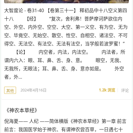
大智度论 - 卷31-40 【卷第三十一】 释初品中十八空义第四
十八 【经】 “复次，舍利弗！菩萨摩诃萨欲住内
空、外空、内外空、空空、大空、第一义空、有为空、无为
空、毕竟空、无始空、散空、性空、自相空、诸法空、不可
得空、无法空、有法空、无法有法空，当学般若波罗蜜！”
【论】 内空者，内法，内法空。 内法者，所
谓内六入：眼、耳、鼻、舌、身、意。 眼空，无我、
无我所，无眼法；耳、鼻、舌、身、意亦如是。 外空
者，外…
2024年4月16日
1.2k
浏览
评论
其他
《神农本草经》
倪海夏—— 人纪 ——简体横版《神农本草经》第一章 前言
前言：我国医学始于神农、有谓神农尝百草，一日遇七十