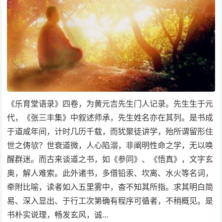
《乐育堂语录》四卷，为黄元吉先生门人记录。先生生于元
代，《张三丰集》中叙述师承，先生姓名亦在其列。是书成
于道咸年间，计时几历千载，而犹聚徒讲学，殆所谓留形住
世之俦欤？世衰道微，人心陷溺，非阐明性命之学，无以唤
醒群迷。而古来谈道之书，如《参同》、《悟真》，文字玄
奥，解人难索。此外诸书，多借铅汞、坎离、水火等名词，
牵附比喻，读者如入五里雾中，杳不知其所指。求其明白简
易、深入显出、于行工次第确有程序可循者，不稍概见。是
书朴实说理，畅发玄风，诚…