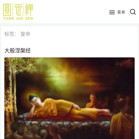
跳
到
菜单
主
要
标签：
复命
内
容
大般涅槃经