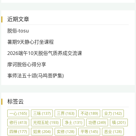
近期文章
脱俗-tosu
暑期9天静心打坐课程
2026端午10天脱俗气质养成交流课
摩诃脱俗心得分享
事师法五十颂(马鸣菩萨集)
标签云
一心
(165)
三昧
(137)
三界
(163)
不动
(189)
业力
(142)
修行
(413)
光彻五轮
(193)
净土
(131)
功德
(249)
嗔
(201)
四禅
(177)
如来
(204)
实修
(128)
平等
(145)
恶业
(128)