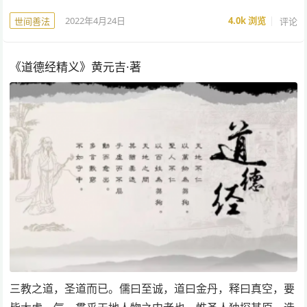
2022年4月24日
4.0k
浏览
评论
世间善法
《道德经精义》黄元吉·著
三教之道，圣道而已。儒曰至诚，道曰金丹，释曰真空，要