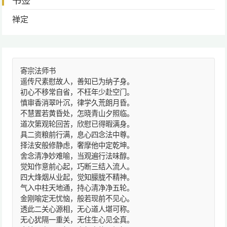
书签
禅定
寄宗法师书
遥传尺素慰故人，善知已为纳子身。
初心不移常自省，不枉年少赴空门。
慎审香消翠叶沉，律学久荒朗月昏。
不慧置若黄昏处，怎晓青山夕照临。
道次第观轮回苦，欣慰已得暇满身。
具二资粮前行满，息心四念法中尊。
择法安般修静虑，奢摩他中定乾坤。
舍念清净妙难喻，当观遍行法味醇。
觉知作意前心起，巧断三结入流人。
四大烽烟从业起，觉知朦胧不精神。
气入中柱天地通，持心清净净五轮。
金刚喻定无忧恼，般若现前不见心。
透此二关心源相，无心道人堪可称。
无心犹隔一重关，无住生心见全真。