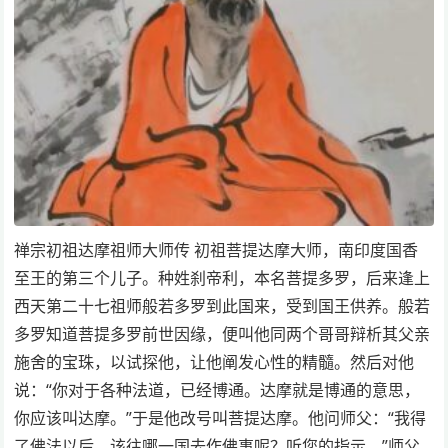
禅宗初祖达摩祖师大师传 初祖菩提达摩大师，南印度国香
至王的第三个儿子。种姓刹帝利，本名菩提多罗，后来逢上
西天第二十七祖师般若多罗到此国来，受到国王供养。般若
多罗知道菩提多罗前世因缘，便叫他同两个哥哥辩析其父亲
施舍的宝珠，以试探他，让他阐发心性的精髓。然后对他
说：“你对于各种法道，已经博通。达摩就是博通的意思，
你应该叫达摩。”于是他改号叫菩提达摩。他问师父：“我得
了佛法以后，该往哪一国去作佛事呢？听您的指示。”师父