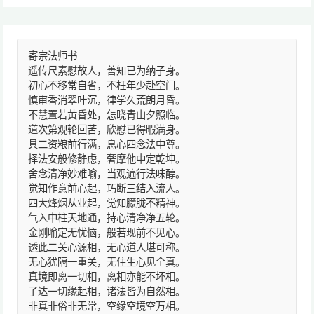
寄宗法师书
遥传尺素慰故人，善知已为纳子身。
初心不移常自省，不枉年少赴空门。
慎审香消翠叶沉，律学久荒朗月昏。
不慧置若黄昏处，怎晓青山夕照临。
道次第观轮回苦，欣慰已得暇满身。
具二资粮前行满，息心四念法中尊。
择法安般修静虑，奢摩他中定乾坤。
舍念清净妙难喻，当观遍行法味醇。
觉知作意前心起，巧断三结入流人。
四大烽烟从业起，觉知朦胧不精神。
气入中柱天地通，持心清净净五轮。
金刚喻定无忧恼，般若现前不见心。
透此二关心源相，无心道人堪可称。
无心犹隔一重关，无住生心见全真。
真境即离一切相，离相亦能不坏相。
了达一切缘起相，诸法皆为自然相。
非真非俗非无常，空缘空境空万相。