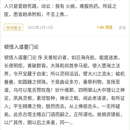
人只是爱趋死路，动云∶我有 火病，难服热药。所延之
医，悉皆趋承附和，不言上焦…
2022年2月12日
1.6k
浏览
评论
世间善法
顿悟入道要门论
顿悟入道要门论 序 夫善知识者，如巨海舟航，能度迷类，
长夜明炬，善破群昏。大珠和尚首参马祖，使入慧海之法
界，令开宝藏于自家；所以灵辩滔滔，譬大川之流水；峻机
叠叠，如圆器之倾珠。于是曲设多方，垂慈利物，发扬至
道，乌可以笔舌赞叹哉！妙什维那、四明翠山大中理公之神
足，夙具灵根，素培智种，禅余之暇，阅此老语录，有所证
入；平生碍膺之物，脱然而去。从上佛祖舌头，一无所疑
矣。此亦古塔主睹云门语而嗣之，正所谓也。故捐资镂板，
以广其传，期以后之来者，同一…