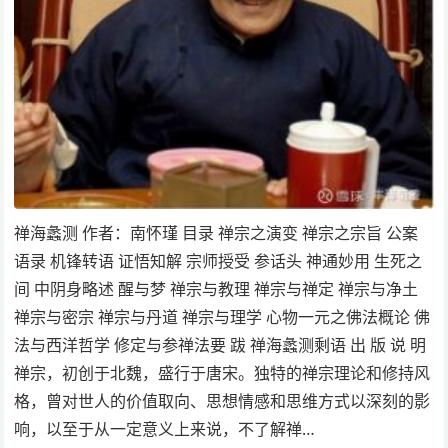
禅海蠡测 作者：南怀瑾 目录 禅宗之演变 禅宗之宗旨 公案
语录 机锋转语 证悟知解 宗师授受 参话头 神通妙用 生死之
间 中阴身略述 醒与梦 禅宗与教理 禅宗与禅定 禅宗与净土
禅宗与密宗 禅宗与丹道 禅宗与理学 心物一元之佛法概论 佛
法与西洋哲学 修定与参禅法要 跋 禅海蠡测剩语 出 版 说 明
禅宗，初创于北魏，盛行于唐宋。独特的禅宗理论和修持风
格，曾对世人的价值取向、思想情感和思维方式以深刻的影
响，以至于从一定意义上来说，不了解禅…