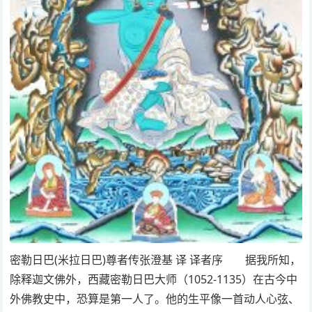
密勒日巴(米拉日巴)尊者传张澄基 译 译者序 据我所知，
除释迦文佛外，西藏密勒日巴大师（1052-1135）在古今中
外佛教史中，恐算是第一人了。他的生平像一首动人心弦、