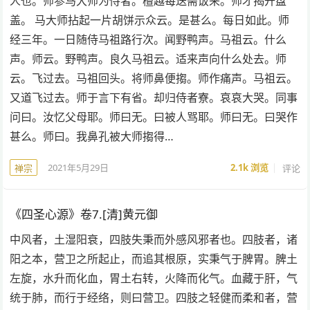
人也。师参马大师为侍者。檀越每送斋饭来。师才揭开盘
盖。 马大师拈起一片胡饼示众云。是甚么。每日如此。师
经三年。一日随侍马祖路行次。闻野鸭声。马祖云。什么
声。师云。野鸭声。良久马祖云。适来声向什么处去。师
云。飞过去。马祖回头。将师鼻便搊。师作痛声。马祖云。
又道飞过去。师于言下有省。却归侍者寮。哀哀大哭。同事
问曰。汝忆父母耶。师曰无。曰被人骂耶。师曰无。曰哭作
甚么。师曰。我鼻孔被大师搊得…
2021年5月29日
2.1k
浏览
评论
禅宗
《四圣心源》卷7.[清]黄元御
中风者，土湿阳衰，四肢失秉而外感风邪者也。四肢者，诸
阳之本，营卫之所起止，而追其根原，实秉气于脾胃。脾土
左旋，水升而化血，胃土右转，火降而化气。血藏于肝，气
统于肺，而行于经络，则曰营卫。四肢之轻健而柔和者，营