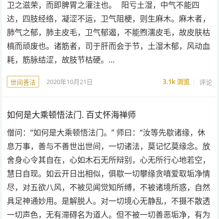
卫之滋荣，而即脾胃之灌注也。 阳亏土湿，中气不能四
达，四肢经络，凝涩不运，卫气阻梗，则生麻木。麻木者，
肺气之郁，肺主皮毛，卫气郁遏，不能煦濡皮毛，故皮肤枯
槁而顽废也。诸筋者，司于肝而会于节，土湿木郁，风动血
耗，筋脉结涩，故肢节枯硬。…
2020年10月21日
3.1k
浏览
评论
世间善法
如何是大乘顿悟法门. 百丈怀海禅师
僧问：“如何是大乘顿悟法门。” 师曰：“汝等先歇诸缘，休
息万事，善与不善世出世间，一切诸法，莫记忆莫缘念。放
舍身心令其自在，心如木石无所辩别，心无所行心地若空，
慧日自现。如云开日出相似，俱歇一切攀缘贪嗔爱取垢净情
尽，对五欲八风，不被见闻觉知所缚，不被诸境所惑，自然
具足神通妙用。是解脱人。对一切境心无静乱，不摄不散透
一切声色，无有滞碍名为道人。但不被一切善恶垢净，有为