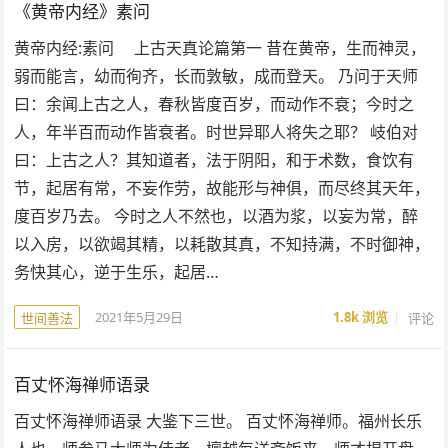
《黄帝内经》素问
黄帝内经:素问 上古天真论篇第一 昔在黄帝，生而神灵，
弱而能言，幼而徇齐，长而敦敏，成而登天。 乃问于天师
曰：余闻上古之人，春秋皆度百岁，而动作不衰；今时之
人，年半百而动作皆衰者。时世异耶人将失之耶？ 岐伯对
曰：上古之人？其知道者，法于阴阳，和于术数，食饮有
节，起居有常，不妄作劳，故能形与神俱，而尽终其天年，
度百岁乃去。 今时之人不然也，以酒为浆，以妄为常，醉
以入房，以欲竭其精，以耗散其真，不知持满，不时御神，
务快其心，逆于生乐，起居…
2021年5月29日
1.8k
浏览
评论
世间善法
百丈怀海禅师语录
百丈怀海禅师语录 大鉴下三世。 百丈怀海禅师。福州长乐