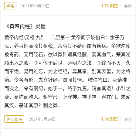
2021年10月23日
1.7k
浏览
评论
禅宗
《黄帝内经》灵枢
黄帝内经:灵枢 九针十二原第一 黄帝问于岐伯曰：余子万
民，养百姓而收其租税；余哀其不给而属有疾病。余欲勿使
被毒药，无用砭石，欲以微针通其经脉，调其血气，荣其逆
顺出入之会。令可传于后世，必明为之法，令终而不灭，久
而不绝，易用难忘，为之经纪，异其章，别其表里，为之终
始。令各有形，先立针经。愿闻其情。 岐伯答曰：臣请推
而次之，令有纲纪，始于一，终于九焉。请言其道！小针之
要，易陈而难入。粗守形，上守神。神乎神，客在门。未赭
其疾，恶知其原？刺之微…
2021年5月29日
1.8k
浏览
评论
世间善法