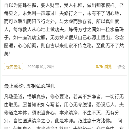
自以为骊珠在握，要人财宝，受人礼拜，做出师家模样。吾
每见之，未免叫一声罪过！夫修行之士，未有不了明心地，
而可以跳出阴阳五行之外，与太虚而独存者。所以真仙度
人，每每教人从心地上做功夫，炼得方寸之间如一粒水晶珠
子，如一座琉璃宝瓶，无穷妙义便从自己心源上悟出，念念
圆通，心心朗彻，则自古以来仙家不传之秘，至此无不了然
矣！
2020年10月20日
3.7k
浏览
评论
世间善法
最上乘论. 五祖弘忍禅师
凡趣圣道，悟解真宗，修心要论，若其不护净者，一切行无
由取见。愿善知识如有写者，用心无令脱错，恐误后人。夫
修道之本体，须识当身心，本来清净，不生不灭，无有分
别。自性圆满清净之心，此是本师。乃胜念十方诸佛。 问
曰：何知自心，本来清净？答曰：十地经云：众生身中，有