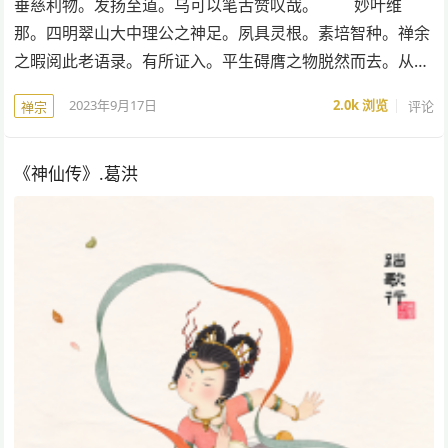
垂慈利物。发扬至道。乌可以笔舌赞叹哉。 妙叶维
那。四明翠山大中理公之神足。夙具灵根。素培智种。禅余
之暇阅此老语录。有所证入。平生碍膺之物脱然而去。从…
2023年9月17日
2.0k
浏览
评论
禅宗
《神仙传》.葛洪