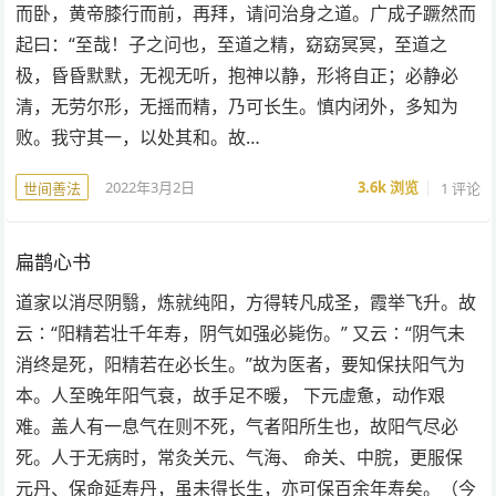
而卧，黄帝膝行而前，再拜，请问治身之道。广成子蹶然而
起曰：“至哉！子之问也，至道之精，窈窈冥冥，至道之
极，昏昏默默，无视无听，抱神以静，形将自正；必静必
清，无劳尔形，无摇而精，乃可长生。慎内闭外，多知为
败。我守其一，以处其和。故…
2022年3月2日
3.6k
浏览
1 评论
世间善法
扁鹊心书
道家以消尽阴翳，炼就纯阳，方得转凡成圣，霞举飞升。故
云∶“阳精若壮千年寿，阴气如强必毙伤。” 又云∶“阴气未
消终是死，阳精若在必长生。”故为医者，要知保扶阳气为
本。人至晚年阳气衰，故手足不暖， 下元虚惫，动作艰
难。盖人有一息气在则不死，气者阳所生也，故阳气尽必
死。人于无病时，常灸关元、气海、 命关、中脘，更服保
元丹、保命延寿丹，虽未得长生，亦可保百余年寿矣。（今