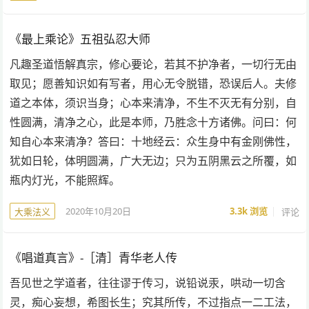
《最上乘论》五祖弘忍大师
凡趣圣道悟解真宗，修心要论，若其不护净者，一切行无由
取见；愿善知识如有写者，用心无令脱错，恐误后人。夫修
道之本体，须识当身；心本来清净，不生不灭无有分别，自
性圆满，清净之心，此是本师，乃胜念十方诸佛。问曰：何
知自心本来清净？答曰：十地经云：众生身中有金刚佛性，
犹如日轮，体明圆满，广大无边；只为五阴黑云之所覆，如
瓶内灯光，不能照辉。
2020年10月20日
3.3k
浏览
评论
大乘法义
《唱道真言》-［清］青华老人传
吾见世之学道者，往往谬于传习，说铅说汞，哄动一切含
灵，痴心妄想，希图长生；究其所传，不过指点一二工法，