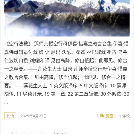
《空行法教》 莲师亲授空行母伊喜·措嘉之教言合集 伊喜·措
嘉佛母辑录付藏 娘·让·尼玛·沃瑟、桑杰·林巴取藏 祖古·乌金
仁波切口授 刘婉俐 译 见由高降，修自低起；此即见、修合
一之精要。——莲花生大士 目录 莲师亲授空行母伊喜·措嘉
之教言合集. 1 见由高降，修自低起；此即见、修合一之精
要。——莲花生大士. 1 英文版译序. 5 中文版译序. 10 莲师
简传. 11 导读开示. 19 第一章. 22 第二章皈依. 30 外皈依. 30
…
2025年4月27日
1.8k
浏览
1 评论
其他