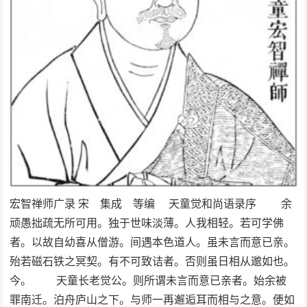
宏智禅师广录 宋 集成 等编 天童觉和尚语录序 余
顽愚拙疏无所可用。独于世味淡薄。人我相轻。若可学佛
者。以故自幼喜从僧游。间遇本色道人。虽未言而意已亲。
殆若磁石铁之冥契。有不可致诘者。否则虽日相从邈如也。
今。 天童长老觉公。则所谓未言而意已亲者。始余被
罪南迁。泊舟庐山之下。与师一再邂逅耳而相与之意。便如