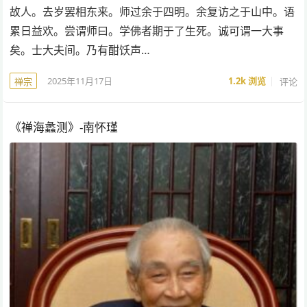
故人。去岁罢相东来。师过余于四明。余复访之于山中。语
累日益欢。尝谓师曰。学佛者期于了生死。诚可谓一大事
矣。士大夫间。乃有酣饫声…
2025年11月17日
1.2k
浏览
评论
禅宗
《禅海蠡测》-南怀瑾