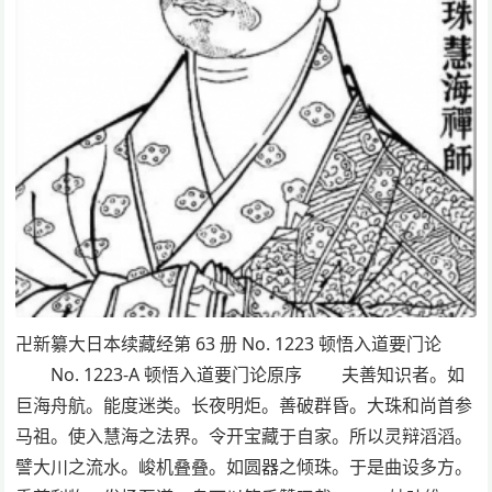
卍新纂大日本续藏经第 63 册 No. 1223 顿悟入道要门论
No. 1223-A 顿悟入道要门论原序 夫善知识者。如
巨海舟航。能度迷类。长夜明炬。善破群昏。大珠和尚首参
马祖。使入慧海之法界。令开宝藏于自家。所以灵辩滔滔。
譬大川之流水。峻机叠叠。如圆器之倾珠。于是曲设多方。