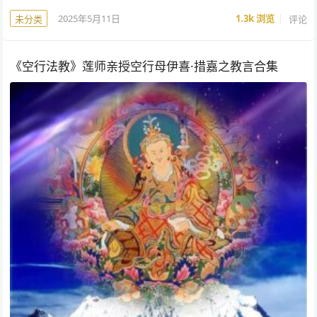
2025年5月11日
1.3k
浏览
评论
未分类
《空行法教》莲师亲授空行母伊喜·措嘉之教言合集