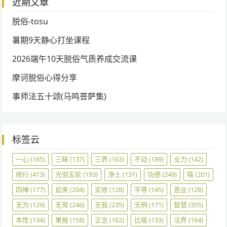
近期文章
脱俗-tosu
暑期9天静心打坐课程
2026端午10天脱俗气质养成交流课
摩诃脱俗心得分享
事师法五十颂(马鸣菩萨集)
标签云
一心
(165)
三昧
(137)
三界
(163)
不动
(189)
业力
(142)
修行
(413)
光彻五轮
(193)
净土
(131)
功德
(249)
嗔
(201)
四禅
(177)
如来
(204)
实修
(128)
平等
(145)
恶业
(128)
无为
(129)
无常
(246)
无我
(235)
无明
(171)
智慧
(355)
本性
(134)
果报
(158)
正念
(162)
比喻
(133)
法界
(164)