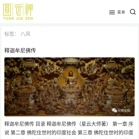
跳
到
菜单
主
要
标签：
八风
内
容
释迦牟尼佛传
释迦牟尼佛传 目录 释迦牟尼佛传（星云大师著） 第一章 序
说 第二章 佛陀住世时的印度社会 第三章 佛陀住世时的印度