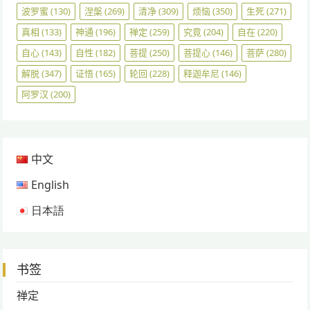
波罗蜜
(130)
涅槃
(269)
清净
(309)
烦恼
(350)
生死
(271)
真相
(133)
神通
(196)
禅定
(259)
究竟
(204)
自在
(220)
自心
(143)
自性
(182)
菩提
(250)
菩提心
(146)
菩萨
(280)
解脱
(347)
证悟
(165)
轮回
(228)
释迦牟尼
(146)
阿罗汉
(200)
中文
English
日本語
书签
禅定