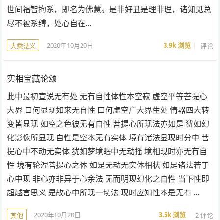
世间福智拘系，即名为佛慧。是非好丑是理非理，诸知见总
尽不被系缚，处心自在…
2020年10月20日
3.9k
浏览
评论
大乘法义
实相宝藏论颂
此中最初宣说无有处 无有自性体性本空寂 虚空平等菩提心
大界 曰何显现如来无自性 曰何虚空广大界生处 情器四大转
变皆显现 如空之色彼无有自性 菩提心所现法亦如是 犹如幻
化影像所显现 自性是空本无有实体 境有诸法显现时分中 菩
提心中不动无实体 犹如梦境眠中无动摇 境相现时亦无有自
性 境有轮涅菩提心之体 如是无动无实体相状 如是诸法若于
心中现 非心亦非异于心余法 无而明现幻化之自性 当下性即
超越言思义 是故心中所现一切法 现时应知性本是无有 …
2020年10月20日
3.5k
浏览
2 评论
其他