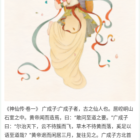
《神仙传·卷一》 广成子:广成子者，古之仙人也。居崆峒山
石室之中。黄帝闻而造焉，曰：“敢问至道之要。”广成子
曰：“尔治天下，云不待簇而飞，草木不待黄而落，奚足以
语至道哉？”黄帝退而闲居三月，复往见之。广成子方北首