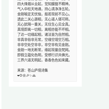
四大烽烟从业起，觉知朦胧不精神。
气入中柱天地通，持心清净净五轮。
金刚喻定无忧恼，般若现前不见心。
透此二关心源相，无心道人堪可称。
无心犹隔一重关，无住生心见全真。
真境即离一切相，离相亦能不坏相。
了达一切缘起相，诸法皆为自然相。
非真非俗非无常，空缘空境空万相。
非非空处空非非，非空非有见金刚。
金刚一地无断常，缘起现量自梵网。
即假立蕴化色明，受想行识共佛光。
三界六道无明起，香香色色如来藏。
来源：苍山庐境诗集
❤️🌻🌼🎉✨🙏