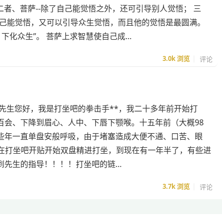
二者、菩萨--除了自己能觉悟之外，还可引导别人觉悟； 三
-自己能觉悟，又可以引导众生觉悟，而且他的觉悟是最圆满。
下化众生”。 菩萨上求智慧使自己成…
3.0k
浏览
评论
先生您好，我是打坐吧的拳击手**，我二十多年前开始打
百会、下降到眉心、人中、下唇下颚喉。十五年前（大概98
些年一直单盘安般呼吸，由于堵塞造成大便不通、口苦、眼
，我在打坐吧开贴开始双盘精进打坐，到现在有一年半了，有些进
到先生的指导！！！！打坐吧的链…
3.7k
浏览
评论