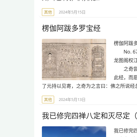
其他
2024年5月15日
楞伽阿跋多罗宝经
楞伽阿跋多
No. 6
龙图阁权
之奇尝苦
此经，而
了元持以见寄，之奇为之言曰：佛之所说经
其他
2024年5月13日
我已修完四禅八定和灭尽定
我已修完