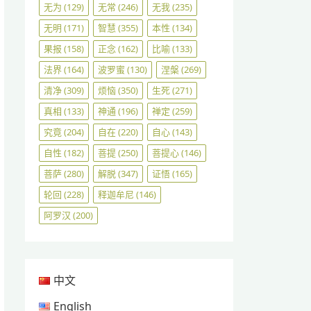
无为
(129)
无常
(246)
无我
(235)
无明
(171)
智慧
(355)
本性
(134)
果报
(158)
正念
(162)
比喻
(133)
法界
(164)
波罗蜜
(130)
涅槃
(269)
清净
(309)
烦恼
(350)
生死
(271)
真相
(133)
神通
(196)
禅定
(259)
究竟
(204)
自在
(220)
自心
(143)
自性
(182)
菩提
(250)
菩提心
(146)
菩萨
(280)
解脱
(347)
证悟
(165)
轮回
(228)
释迦牟尼
(146)
阿罗汉
(200)
中文
English