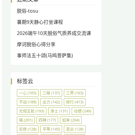
脱俗-tosu
暑期9天静心打坐课程
2026端午10天脱俗气质养成交流课
摩诃脱俗心得分享
事师法五十颂(马鸣菩萨集)
标签云
一心
(165)
三昧
(137)
三界
(163)
不动
(189)
业力
(142)
修行
(413)
光彻五轮
(193)
净土
(131)
功德
(249)
嗔
(201)
四禅
(177)
如来
(204)
实修
(128)
平等
(145)
恶业
(128)