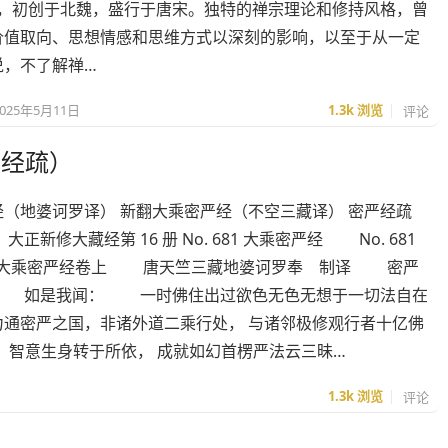
禅宗，初创于北魏，盛行于唐宋。独特的禅宗理论和修持风格，曾
价值取向、思想情感和思维方式以深刻的影响，以至于从一定
说，不了解禅…
2025年5月11日
1.3k
浏览
评论
及经疏）
经（地婆诃罗译） 新翻大乘密严经（不空三藏译） 密严经疏
大正新修大藏经第 16 册 No. 681 大乘密严经 No. 681
682] 大乘密严经卷上 唐天竺三藏地婆诃罗奉 制译 密严
 如是我闻： 一时佛住出过欲色无色无想于一切法自在
力通密严之国，非诸外道二乘行处， 与诸邻极修观行者十亿佛
，智意生身转于所依， 成就如幻首楞严法云三昧…
1.3k
浏览
评论