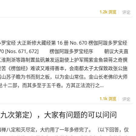
1.2k
浏览
评论
罗宝经 大正新修大藏经第 16 册 No. 670 楞伽阿跋多罗宝经
70 [Nos. 671, 672] 楞伽阿跋多罗宝经序 朝议大夫直
江淮荆浙等路制置盐矾兼发运副使上护军赐紫金鱼袋蒋之奇撰
《楞伽经》难读又难得善本，会南都太子太保致政张公施
眉山苏子瞻为书而刻之板，以为金山常住。金山长老佛印大师
总十二部，而其多至于五千卷。方其正法流行之…
1.1k
浏览
评论
（九次第定），大家有问题的可以问问
四禅八定和灭尽定，大约用了一年多修完了。 （以下回答，仅