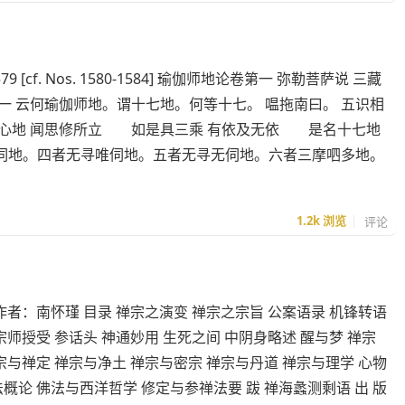
579 [cf. Nos. 1580-1584] 瑜伽师地论卷第一 弥勒菩萨说 三藏
一 云何瑜伽师地。谓十七地。何等十七。 嗢拖南曰。 五识相
心地 闻思修所立 如是具三乘 有依及无依 是名十七地
伺地。四者无寻唯伺地。五者无寻无伺地。六者三摩呬多地。
1.2k
浏览
评论
作者：南怀瑾 目录 禅宗之演变 禅宗之宗旨 公案语录 机锋转语
宗师授受 参话头 神通妙用 生死之间 中阴身略述 醒与梦 禅宗
宗与禅定 禅宗与净土 禅宗与密宗 禅宗与丹道 禅宗与理学 心物
概论 佛法与西洋哲学 修定与参禅法要 跋 禅海蠡测剩语 出 版