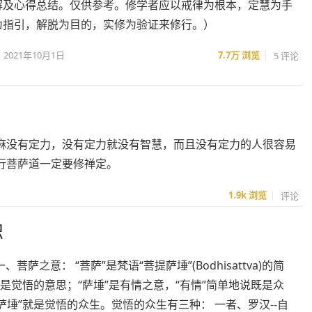
解及心得总结。仅供参考。修学者应以戒律为根本，定慧为手
为指引，解脱为目的，实修为验证来修行。）
2021年10月1日
7.7万
浏览
5 评论
麻没有定力，没有定力就没有智慧，而且没有定力的人很容易
行菩萨道一定要修禅定。
1.9k
浏览
评论
识
、菩萨之意： “菩萨”是梵语“菩提萨埵”(Bodhisattva)的简
”是觉悟的意思；“萨埵”是有情之意，“有情”简单地说既是众
萨埵”就是觉悟的众生。觉悟的众生有三种： 一者、罗汉--自