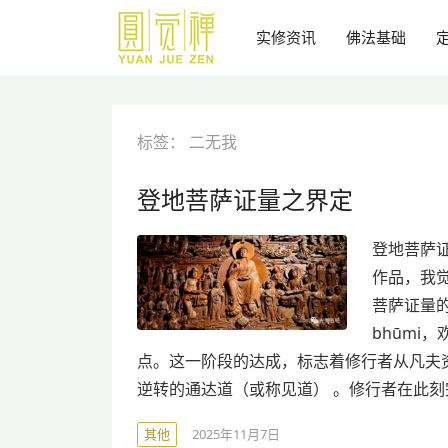
跳
到
实修资讯
佛法基础
主
要
内
容
标签：
二无我
登地菩萨证量之界定
登地菩萨证
作品，我觉
菩萨证量的
bhūmi
点。这一阶段的达成，标志着修行者从凡夫
逆转的通达道（或称见道） 。修行者在此
其他
2025年11月7日