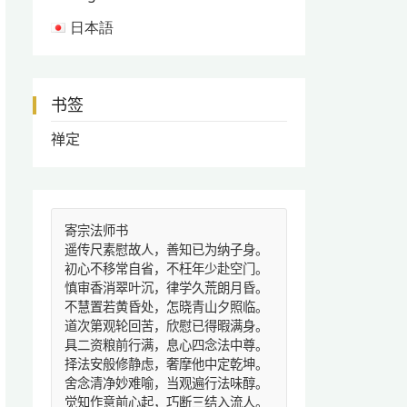
日本語
书签
禅定
寄宗法师书
遥传尺素慰故人，善知已为纳子身。
初心不移常自省，不枉年少赴空门。
慎审香消翠叶沉，律学久荒朗月昏。
不慧置若黄昏处，怎晓青山夕照临。
道次第观轮回苦，欣慰已得暇满身。
具二资粮前行满，息心四念法中尊。
择法安般修静虑，奢摩他中定乾坤。
舍念清净妙难喻，当观遍行法味醇。
觉知作意前心起，巧断三结入流人。