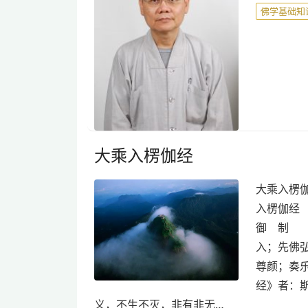
佛学基础知
大乘入楞伽经
大乘入楞伽经
入楞伽经 
御 制 
入；先佛
尊颜；奏
经》者：
义，不生不灭，非有非无…