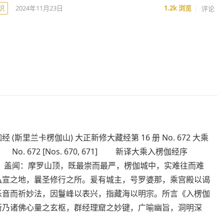
识
2024年11月23日
1.2k
浏览
评论
 (斯里兰卡楞伽山) 大正新修大藏经第 16 册 No. 672 大乘
No. 672 [Nos. 670, 671] 新译大乘入楞伽经序
盖闻：摩罗山顶，既最崇而最严，楞伽城中，实难往而难
弘宣之地，曩圣修行之所。爰有城主，号罗婆那，乘宫殿以谒
乐音而祈妙法，因鬘峰以表兴，指藏海以明宗。所言《入楞伽
斯乃诸佛心量之玄枢，群经理窟之妙键，广喻幽旨，洞明深