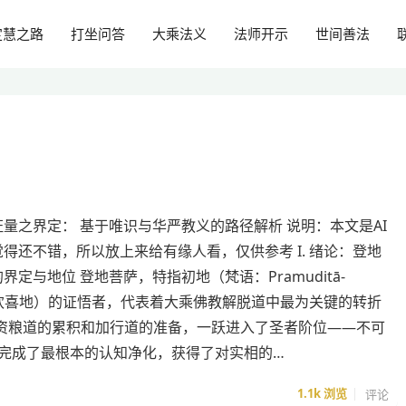
定慧之路
打坐问答
大乘法义
法师开示
世间善法
量之界定： 基于唯识与华严教义的路径解析 说明：本文是AI
得还不错，所以放上来给有缘人看，仅供参考 I. 绪论：登地
界定与地位 登地菩萨，特指初地（梵语：Pramuditā-
，欢喜地）的证悟者，代表着大乘佛教解脱道中最为关键的转折
资粮道的累积和加行道的准备，一跃进入了圣者阶位——不可
刻完成了最根本的认知净化，获得了对实相的…
1.1k
浏览
评论