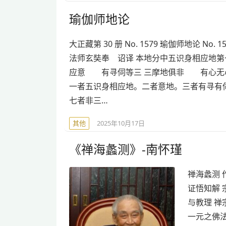
瑜伽师地论
大正藏第 30 册 No. 1579 瑜伽师地论 No. 1
法师玄奘奉 诏译 本地分中五识身相应地第
应意 有寻伺等三 三摩地俱非 有心无
一者五识身相应地。二者意地。三者有寻有
七者非三…
其他
2025年10月17日
《禅海蠡测》-南怀瑾
禅海蠡测 
证悟知解 
与教理 禅
一元之佛法