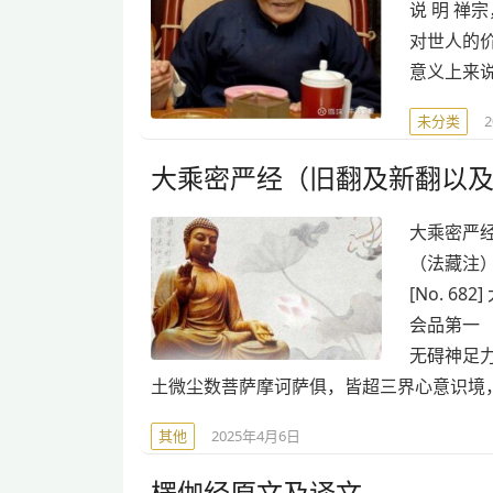
说 明 
对世人的
意义上来
未分类
大乘密严经（旧翻及新翻以
大乘密严
（法藏注） 
[No. 
会品第一
无碍神足
土微尘数菩萨摩诃萨俱，皆超三界心意识境
其他
2025年4月6日
楞伽经原文及译文