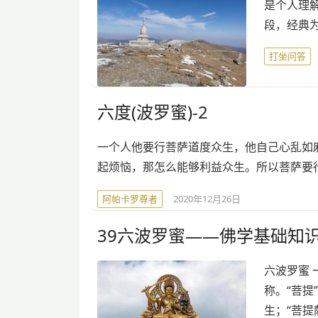
是个人理
段，经典
打坐问答
六度(波罗蜜)-2
一个人他要行菩萨道度众生，他自己心乱如
起烦恼，那怎么能够利益众生。所以菩萨要
阿帕卡罗尊者
2020年12月26日
39六波罗蜜——佛学基础知
六波罗蜜 一
称。“菩提
生；“菩提