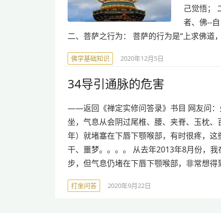
己觉悟； 
者、佛-
二、菩萨之行为： 菩萨的行为是“上求佛道，
佛学基础知识
2020年12月5日
34导引通脉的危害
——返回《禅定实修问答录》书目 网友问：
坐，气息从会阴过尾椎、腰、夹脊、玉枕、
年）就堵塞在下唇下颚喉部，有时很疼，这
干、噩梦。。。。 从去年2013年8月份
步，但气息仍堵在下唇下颚喉部，非常想得
打坐问答
2020年9月22日