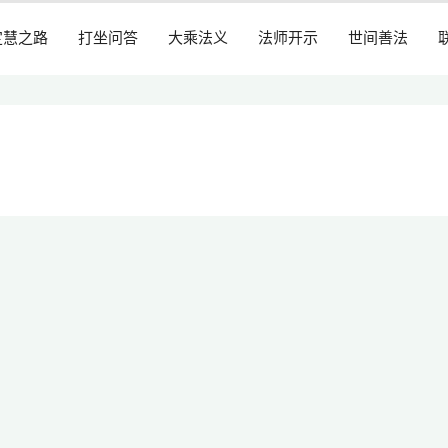
定慧之路
打坐问答
大乘法义
法师开示
世间善法