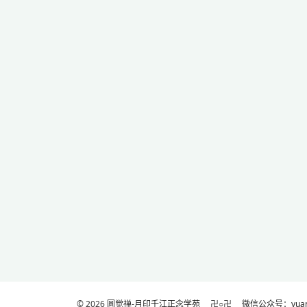
© 2026
圆觉禅-月印千江正念学苑
卍○卍
微信公众号：yuanj