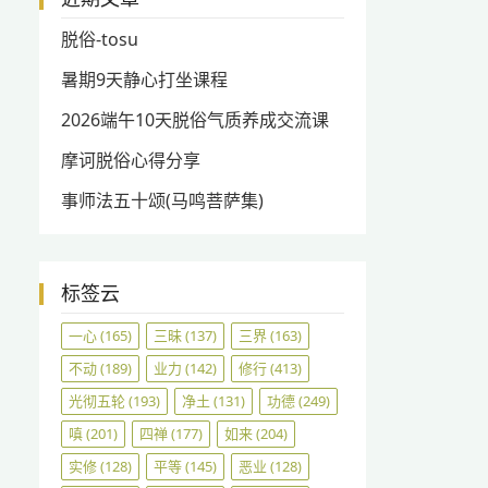
脱俗-tosu
暑期9天静心打坐课程
2026端午10天脱俗气质养成交流课
摩诃脱俗心得分享
事师法五十颂(马鸣菩萨集)
标签云
一心
(165)
三昧
(137)
三界
(163)
不动
(189)
业力
(142)
修行
(413)
光彻五轮
(193)
净土
(131)
功德
(249)
嗔
(201)
四禅
(177)
如来
(204)
实修
(128)
平等
(145)
恶业
(128)