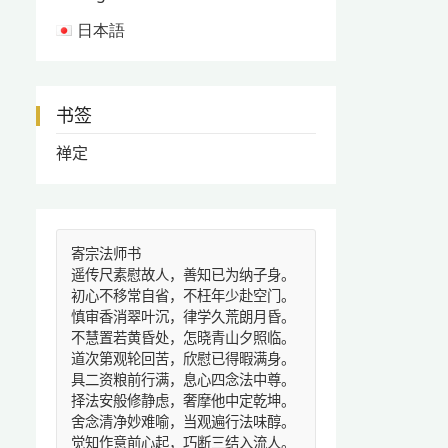
日本語
书签
禅定
寄宗法师书
遥传尺素慰故人，善知已为纳子身。
初心不移常自省，不枉年少赴空门。
慎审香消翠叶沉，律学久荒朗月昏。
不慧置若黄昏处，怎晓青山夕照临。
道次第观轮回苦，欣慰已得暇满身。
具二资粮前行满，息心四念法中尊。
择法安般修静虑，奢摩他中定乾坤。
舍念清净妙难喻，当观遍行法味醇。
觉知作意前心起，巧断三结入流人。