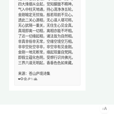
四大烽烟从业起，觉知朦胧不精神。
气入中柱天地通，持心清净净五轮。
金刚喻定无忧恼，般若现前不见心。
透此二关心源相，无心道人堪可称。
无心犹隔一重关，无住生心见全真。
真境即离一切相，离相亦能不坏相。
了达一切缘起相，诸法皆为自然相。
非真非俗非无常，空缘空境空万相。
非非空处空非非，非空非有见金刚。
金刚一地无断常，缘起现量自梵网。
即假立蕴化色明，受想行识共佛光。
三界六道无明起，香香色色如来藏。
来源：苍山庐境诗集
❤️🌻🌼🎉✨🙏
A
A