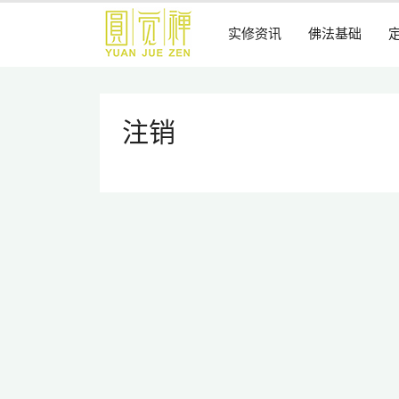
跳
到
实修资讯
佛法基础
主
要
内
容
注销