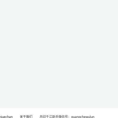
uechan
关于我们
月印千江助手微信号：guangchewulun