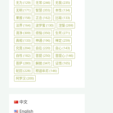
无为
(129)
无常
(246)
无我
(235)
无明
(171)
智慧
(355)
本性
(134)
果报
(158)
正念
(162)
比喻
(133)
法界
(164)
波罗蜜
(130)
涅槃
(269)
清净
(309)
烦恼
(350)
生死
(271)
真相
(133)
神通
(196)
禅定
(259)
究竟
(204)
自在
(220)
自心
(143)
自性
(182)
菩提
(250)
菩提心
(146)
菩萨
(280)
解脱
(347)
证悟
(165)
轮回
(228)
释迦牟尼
(146)
阿罗汉
(200)
中文
English