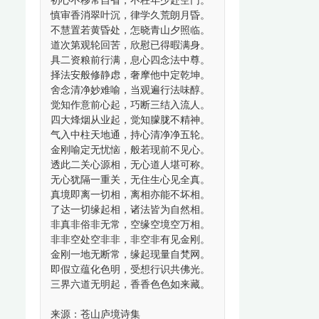
初心不移常自省，不枉年少赴空门。
慎审香消翠叶沉，律学久荒朗月昏。
不慧置若黄昏处，怎晓青山夕照临。
道次第观轮回苦，欣慰已得暇满身。
具二资粮前行满，息心四念法中尊。
择法安般修静虑，奢摩他中定乾坤。
舍念清净妙难喻，当观遍行法味醇。
觉知作意前心起，巧断三结入流人。
四大烽烟从业起，觉知朦胧不精神。
气入中柱天地通，持心清净净五轮。
金刚喻定无忧恼，般若现前不见心。
透此二关心源相，无心道人堪可称。
无心犹隔一重关，无住生心见全真。
真境即离一切相，离相亦能不坏相。
了达一切缘起相，诸法皆为自然相。
非真非俗非无常，空缘空境空万相。
非非空处空非非，非空非有见金刚。
金刚一地无断常，缘起现量自梵网。
即假立蕴化色明，受想行识共佛光。
三界六道无明起，香香色色如来藏。
来源：苍山庐境诗集