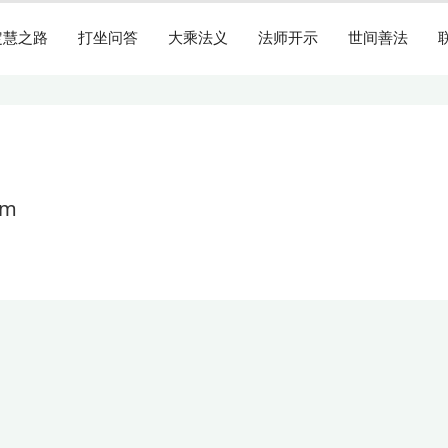
定慧之路
打坐问答
大乘法义
法师开示
世间善法
om