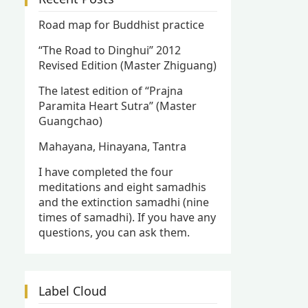
Road map for Buddhist practice
“The Road to Dinghui” 2012
Revised Edition (Master Zhiguang)
The latest edition of “Prajna
Paramita Heart Sutra” (Master
Guangchao)
Mahayana, Hinayana, Tantra
I have completed the four
meditations and eight samadhis
and the extinction samadhi (nine
times of samadhi). If you have any
questions, you can ask them.
Label Cloud