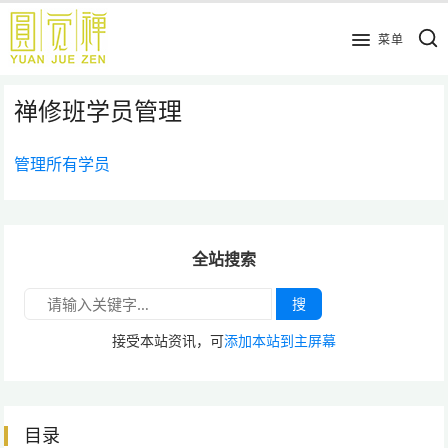
跳
到
菜单
主
要
禅修班学员管理
内
容
管理所有学员
全站搜索
搜
接受本站资讯，可
添加本站到主屏幕
目录