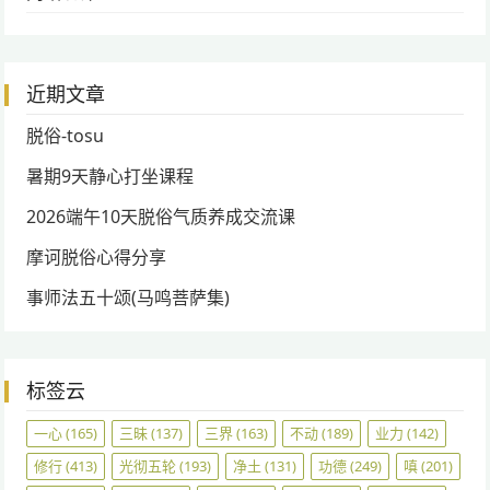
近期文章
脱俗-tosu
暑期9天静心打坐课程
2026端午10天脱俗气质养成交流课
摩诃脱俗心得分享
事师法五十颂(马鸣菩萨集)
标签云
一心
(165)
三昧
(137)
三界
(163)
不动
(189)
业力
(142)
修行
(413)
光彻五轮
(193)
净土
(131)
功德
(249)
嗔
(201)