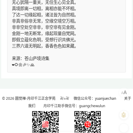
无心犹隔一重关，无住生心见全真。
真境即离一切相，离相亦能不坏相。
了达一切缘起相，诸法皆为自然相。
非真非俗非无常，空缘空境空万相。
非非空处空非非，非空非有见金刚。
金刚一地无断常，缘起现量自梵网。
即假立蕴化色明，受想行识共佛光。
三界六道无明起，香香色色如来藏。
来源：苍山庐境诗集
❤️🌻🌼🎉✨🙏
A
A
© 2026
圆觉禅-月印千江正念学苑
卍○卍
微信公众号：yuanjuechan
关于
我们
月印千江助手微信号：guangchewulun
🤖
🎨