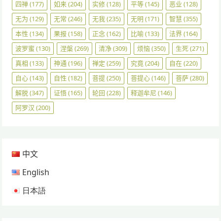
四禅
(177)
如来
(204)
实修
(128)
平等
(145)
恶业
(128)
无为
(129)
无常
(246)
无我
(235)
无明
(171)
智慧
(355)
本性
(134)
果报
(158)
正念
(162)
比喻
(133)
法界
(164)
波罗蜜
(130)
涅槃
(269)
清净
(309)
烦恼
(350)
生死
(271)
真相
(133)
神通
(196)
禅定
(259)
究竟
(204)
自在
(220)
自心
(143)
自性
(182)
菩提
(250)
菩提心
(146)
菩萨
(280)
解脱
(347)
证悟
(165)
轮回
(228)
释迦牟尼
(146)
阿罗汉
(200)
中文
English
日本語