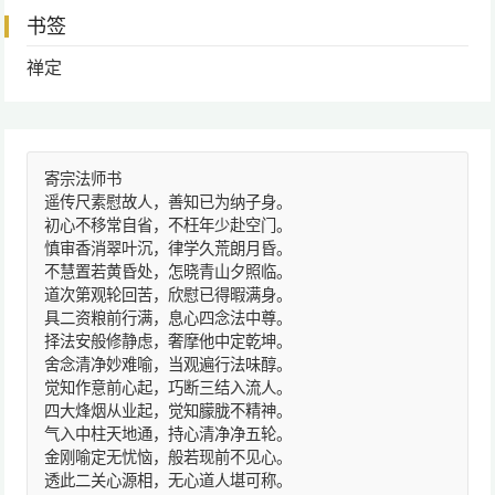
书签
禅定
寄宗法师书
遥传尺素慰故人，善知已为纳子身。
初心不移常自省，不枉年少赴空门。
慎审香消翠叶沉，律学久荒朗月昏。
不慧置若黄昏处，怎晓青山夕照临。
道次第观轮回苦，欣慰已得暇满身。
具二资粮前行满，息心四念法中尊。
择法安般修静虑，奢摩他中定乾坤。
舍念清净妙难喻，当观遍行法味醇。
觉知作意前心起，巧断三结入流人。
四大烽烟从业起，觉知朦胧不精神。
气入中柱天地通，持心清净净五轮。
金刚喻定无忧恼，般若现前不见心。
透此二关心源相，无心道人堪可称。