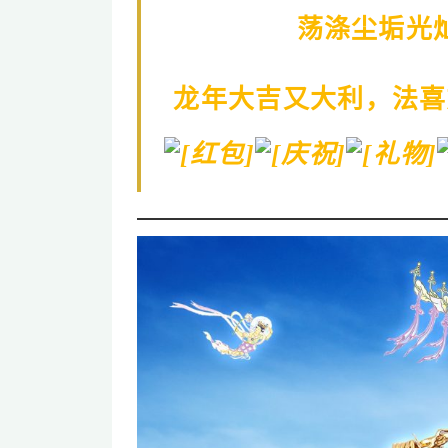
荡涤尘垢光
龙年大吉又大利，法喜