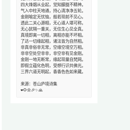
四大烽烟从业起，觉知朦胧不精神。
气入中柱天地通，持心清净净五轮。
金刚喻定无忧恼，般若现前不见心。
透此二关心源相，无心道人堪可称。
无心犹隔一重关，无住生心见全真。
真境即离一切相，离相亦能不坏相。
了达一切缘起相，诸法皆为自然相。
非真非俗非无常，空缘空境空万相。
非非空处空非非，非空非有见金刚。
金刚一地无断常，缘起现量自梵网。
即假立蕴化色明，受想行识共佛光。
三界六道无明起，香香色色如来藏。
来源：苍山庐境诗集
❤️🌻🌼🎉✨🙏