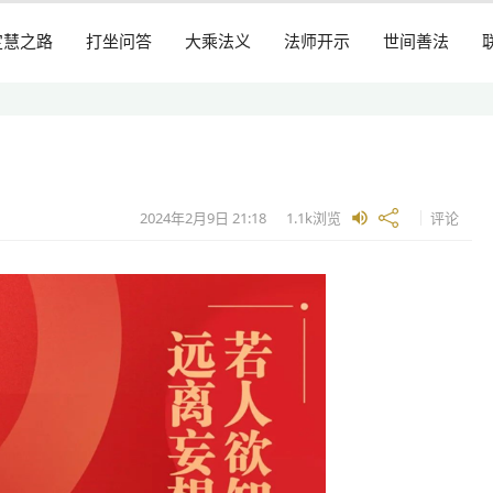
定慧之路
打坐问答
大乘法义
法师开示
世间善法
2024年2月9日
21:18
1.1k
浏览
评论