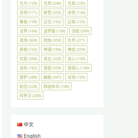
无为
(129)
无常
(246)
无我
(235)
无明
(171)
智慧
(355)
本性
(134)
果报
(158)
正念
(162)
比喻
(133)
法界
(164)
波罗蜜
(130)
涅槃
(269)
清净
(309)
烦恼
(350)
生死
(271)
真相
(133)
神通
(196)
禅定
(259)
究竟
(204)
自在
(220)
自心
(143)
自性
(182)
菩提
(250)
菩提心
(146)
菩萨
(280)
解脱
(347)
证悟
(165)
轮回
(228)
释迦牟尼
(146)
阿罗汉
(200)
中文
English