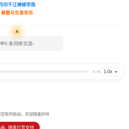
月印千江禅修学苑
普愿众生皆安乐
🧘
💬
0
条同修交流
›
0.0%
对您有所助益，欢迎随喜护持
🙏
随喜打赏支持