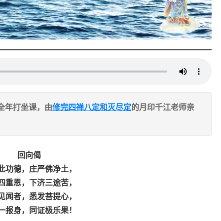
全年打坐课，由
修完四禅八定和灭尽定
的月印千江老师亲
回向偈
此功德，庄严佛净土，
四重恩，下济三途苦，
见闻者，悉发菩提心，
一报身，同证极乐果！