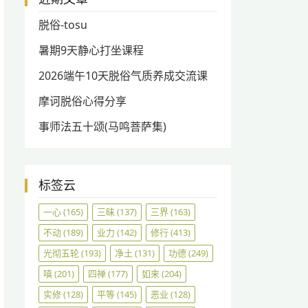
脱俗-tosu
暑期9天静心打坐课程
2026端午10天脱俗气质养成交流课
摩诃脱俗心得分享
事师法五十颂(马鸣菩萨集)
标签云
一心
(165)
三昧
(137)
三界
(163)
不动
(189)
业力
(142)
修行
(413)
光彻五轮
(193)
净土
(131)
功德
(249)
嗔
(201)
四禅
(177)
如来
(204)
实修
(128)
平等
(145)
恶业
(128)