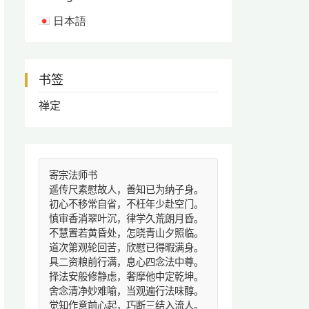
日本語
书签
禅定
寄宗法师书
遥传尺素慰故人，善知已为纳子身。
初心不移常自省，不枉年少赴空门。
慎审香消翠叶沉，律学久荒朗月昏。
不慧置若黄昏处，怎晓青山夕照临。
道次第观轮回苦，欣慰已得暇满身。
具二资粮前行满，息心四念法中尊。
择法安般修静虑，奢摩他中定乾坤。
舍念清净妙难喻，当观遍行法味醇。
觉知作意前心起，巧断三结入流人。