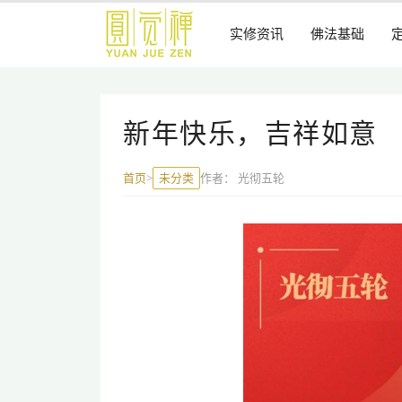
跳
到
实修资讯
佛法基础
主
要
内
容
新年快乐，吉祥如意
未分类
作者：
光彻五轮
首页
>