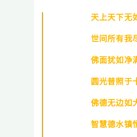
天上天下无
世间所有我
佛面犹如净
圆光普照于
佛德无边如
智慧德水镇