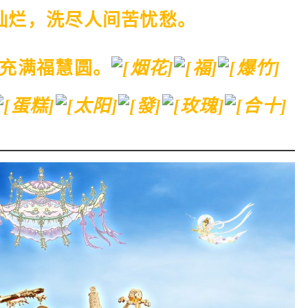
灿烂，洗尽人间苦忧愁。
充满福慧圆。