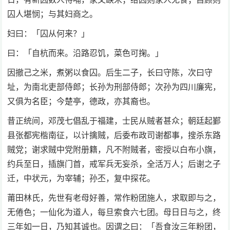
囚人堪悯；与其妇商之。
妇曰：「囚从何来？」
曰：「自杭而来。沿路忍饥，菜色可掬。」
因撤己之米，煮粥以食囚。后生二子，长曰守陈，次曰守
址，为南北吏部侍郎；长孙为刑部侍郎；次孙为四川廉宪，
又俱为名臣；今楚亭，德政，亦其裔也。
昔正统间，邓茂七倡乱于福建，士民从贼者甚众；朝廷起鄞
县张都宪楷南征，以计擒贼，后委布政司谢都事，搜杀东路
贼党；谢求贼中党附册籍，凡不附贼者，密授以白布小旗，
约兵至日，插旗门首，戒军兵无妄杀，全活万人；后谢之子
迁，中状元，为宰辅；孙丕，复中探花。
莆田林氏，先世有老母好善，常作粉团施人，求取即与之，
无倦色；一仙化为道人，每旦索食六七团。母日日与之，终
三年如一日，乃知其诚也。因谓之曰：「吾食汝三年粉团，