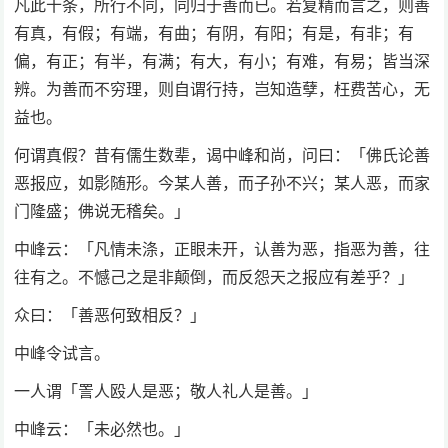
凡此十条，所行不同，同归于善而已。若复精而言之，则善
有真，有假；有端，有曲；有阴，有阳；有是，有非；有
偏，有正；有半，有满；有大，有小；有难，有易；皆当深
辨。为善而不穷理，则自谓行持，岂知造孽，枉费苦心，无
益也。
何谓真假？昔有儒生数辈，谒中峰和尚，问曰：「佛氏论善
恶报应，如影随形。今某人善，而子孙不兴；某人恶，而家
门隆盛；佛说无稽矣。」
中峰云：「凡情未涤，正眼未开，认善为恶，指恶为善，往
往有之。不憾己之是非颠倒，而反怨天之报应有差乎？」
众曰：「善恶何致相反？」
中峰令试言。
一人谓「詈人殴人是恶；敬人礼人是善。」
中峰云：「未必然也。」