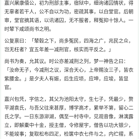
嘉兴屠康僖公，初为刑部主事，宿狱中，细询诸囚情状，得
无辜者若干人，公不自以为功，密疏其事，以白堂官。后朝
审，堂官摘其语，以讯诸囚，无不服者，释冤抑十馀人。一
时辇下咸颂尚书之明。
公复禀曰：「辇毂之下，尚多冤民，四海之广，兆民之众，
岂无枉者？宜五年差一减刑官，核实而平反之。」
尚书为奏，允其议。时公亦差减刑之列，梦一神告之曰：
「汝命无子，今减刑之议，深合天心，上帝赐汝三子，皆衣
紫腰金。」是夕夫人有娠，后生应埙，应坤，应埈，皆显
官。
嘉兴包凭，字信之，其父为池阳太守，生七子，凭最少，赘
平湖袁氏，与吾父往来甚厚，博学高才，累举不第，留心二
氏之学。一日东游泖湖，偶至一村寺中，见观音像，淋漓露
立，即解橐中十金，授主僧，令修屋宇，僧告以功大银少，
不能竣事；复取松布四疋，检箧中衣七件与之，内纻褶，系