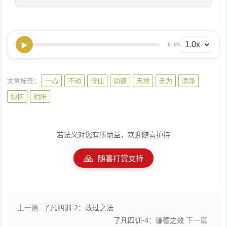
▶
0.0%
文章标签：
一心
不动
修仙
功德
天地
无为
清净
烦恼
阴阳
若法义对您有所助益，欢迎随喜护持
🙏
随喜打赏支持
上一篇
了凡四训-2：改过之法
了凡四训-4：谦德之效
下一篇