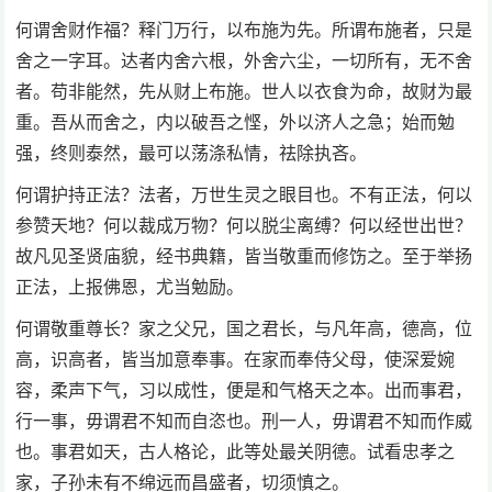
何谓舍财作福？释门万行，以布施为先。所谓布施者，只是
舍之一字耳。达者内舍六根，外舍六尘，一切所有，无不舍
者。苟非能然，先从财上布施。世人以衣食为命，故财为最
重。吾从而舍之，内以破吾之悭，外以济人之急；始而勉
强，终则泰然，最可以荡涤私情，祛除执吝。
何谓护持正法？法者，万世生灵之眼目也。不有正法，何以
参赞天地？何以裁成万物？何以脱尘离缚？何以经世出世？
故凡见圣贤庙貌，经书典籍，皆当敬重而修饬之。至于举扬
正法，上报佛恩，尤当勉励。
何谓敬重尊长？家之父兄，国之君长，与凡年高，德高，位
高，识高者，皆当加意奉事。在家而奉侍父母，使深爱婉
容，柔声下气，习以成性，便是和气格天之本。出而事君，
行一事，毋谓君不知而自恣也。刑一人，毋谓君不知而作威
也。事君如天，古人格论，此等处最关阴德。试看忠孝之
家，子孙未有不绵远而昌盛者，切须慎之。