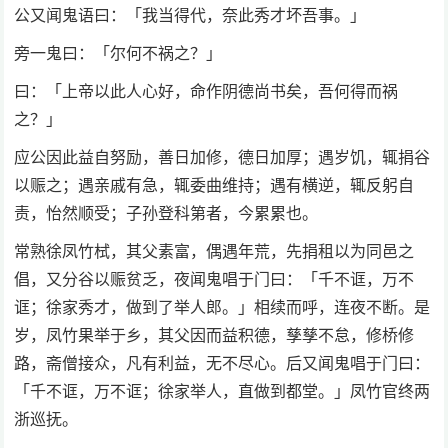
公又闻鬼语曰：「我当得代，奈此秀才坏吾事。」
旁一鬼曰：「尔何不祸之？」
曰：「上帝以此人心好，命作阴德尚书矣，吾何得而祸
之？」
应公因此益自努励，善日加修，德日加厚；遇岁饥，辄捐谷
以赈之；遇亲戚有急，辄委曲维持；遇有横逆，辄反躬自
责，怡然顺受；子孙登科第者，今累累也。
常熟徐凤竹栻，其父素富，偶遇年荒，先捐租以为同邑之
倡，又分谷以赈贫乏，夜闻鬼唱于门曰：「千不诓，万不
诓；徐家秀才，做到了举人郎。」相续而呼，连夜不断。是
岁，凤竹果举于乡，其父因而益积德，孳孳不怠，修桥修
路，斋僧接众，凡有利益，无不尽心。后又闻鬼唱于门曰：
「千不诓，万不诓；徐家举人，直做到都堂。」凤竹官终两
浙巡抚。