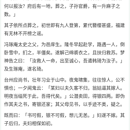
何以报汝？府后有一地，葬之，子孙官爵，有一升麻子之
数。」
其子依所点葬之，初世即有九人登第，累代簪缨甚盛，福建
有无林不开榜之谣。
冯琢庵太史之父，为邑庠生。隆冬早起赴学，路遇一人，倒
卧雪中，扪之，半僵矣。遂解己绵裘衣之，且扶归救苏。梦
神告之曰：「汝救人一命，出至诚心，吾遣韩琦为汝子。」
及生琢庵，遂名琦。
台州应尚书，壮年习业于山中。夜鬼啸集，往往惊人，公不
惧也；一夕闻鬼云：「某妇以夫久客不归，翁姑逼其嫁人。
明夜当缢死于此，吾得代矣。」公潜卖田，得银四两。即伪
作其夫之书，寄银还家；其父母见书，以手迹不类，疑之。
既而曰：「书可假，银不可假，想儿无恙。」妇遂不嫁。其
子后归，夫妇相保如初。