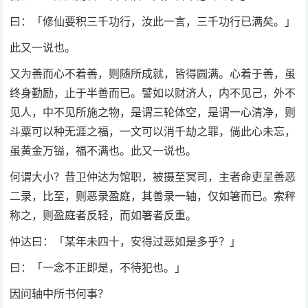
曰：「修仙要积三千功行，汝此一言，三千功行已满矣。」
此又一说也。
又为善而心不着善，则随所成就，皆得圆满。心着于善，虽
终身勤励，止于半善而已。譬如以财济人，内不见己，外不
见人，中不见所施之物，是谓三轮体空，是谓一心清净，则
斗粟可以种无涯之福，一文可以消千劫之罪，倘此心未忘，
虽黄金万镒，福不满也。此又一说也。
何谓大小？昔卫仲达为馆职，被摄至冥司，主者命吏呈善恶
二录，比至，则恶录盈庭，其善录一轴，仅如箸而已。索秤
称之，则盈庭者反轻，而如箸者反重。
仲达曰：「某年未四十，安得过恶如是多乎？」
曰：「一念不正即是，不待犯也。」
因问轴中所书何事？