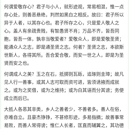
何谓爱敬存心？君子与小人，就形迹观，常易相混，惟一点
存心处，则善恶悬绝，判然如黑白之相反。故曰：君子所以
异于人者，以其存心也。君子所存之心，只是爱人敬人之
心。盖人有亲疏贵贱，有智愚贤不肖；万品不齐，皆吾同
胞，皆吾一体，孰非当敬爱者？爱敬众人，即是爱敬圣贤；
能通众人之志，即是通圣贤之志。何者？圣贤之志，本欲斯
世斯人，各得其所。吾合爱合敬，而安一世之人，即是为圣
贤而安之也。
何谓成人之美？玉之在石，抵掷则瓦砾，追琢则圭璋；故凡
见人行一善事，或其人志可取而资可进，皆须诱掖而成就
之。或为之奖借，或为之维持；或为白其诬而分其谤；务使
成立而后已。
大抵人各恶其非类，乡人之善者少，不善者多。善人在俗，
亦难自立。且豪杰铮铮，不甚修形迹，多易指摘；故善事常
易败，而善人常得谤；惟仁人长者，匡直而辅翼之，其功德