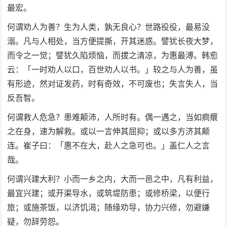
最宏。
何谓劝人为善？生为人类，孰无良心？世路役役，最易没
溺。凡与人相处，当方便提撕，开其迷惑。譬犹长夜大梦，
而令之一觉；譬犹久陷烦恼，而拔之清凉，为惠最溥。韩愈
云：「一时劝人以口，百世劝人以书。」较之与人为善，虽
有形迹，然对证发药，时有奇效，不可废也；失言失人，当
反吾智。
何谓救人危急？患难颠沛，人所时有。偶一遇之，当如痌癏
之在身，速为解救。或以一言伸其屈抑；或以多方济其颠
连。崔子曰：「惠不在大，赴人之急可也。」盖仁人之言
哉。
何谓兴建大利？小而一乡之内，大而一邑之中，凡有利益，
最宜兴建；或开渠导水，或筑堤防患；或修桥梁，以便行
旅；或施茶饭，以济饥渴；随缘劝导，协力兴修，勿避嫌
疑，勿辞劳怨。