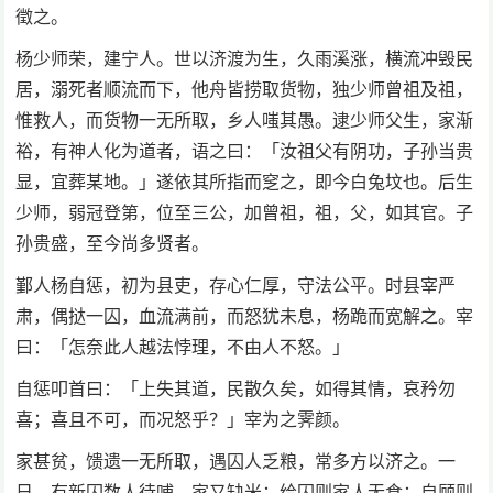
徵之。
杨少师荣，建宁人。世以济渡为生，久雨溪涨，横流冲毁民
居，溺死者顺流而下，他舟皆捞取货物，独少师曾祖及祖，
惟救人，而货物一无所取，乡人嗤其愚。逮少师父生，家渐
裕，有神人化为道者，语之曰：「汝祖父有阴功，子孙当贵
显，宜葬某地。」遂依其所指而窆之，即今白兔坟也。后生
少师，弱冠登第，位至三公，加曾祖，祖，父，如其官。子
孙贵盛，至今尚多贤者。
鄞人杨自惩，初为县吏，存心仁厚，守法公平。时县宰严
肃，偶挞一囚，血流满前，而怒犹未息，杨跪而宽解之。宰
曰：「怎奈此人越法悖理，不由人不怒。」
自惩叩首曰：「上失其道，民散久矣，如得其情，哀矜勿
喜；喜且不可，而况怒乎？」宰为之霁颜。
家甚贫，馈遗一无所取，遇囚人乏粮，常多方以济之。一
日，有新囚数人待哺，家又缺米；给囚则家人无食；自顾则