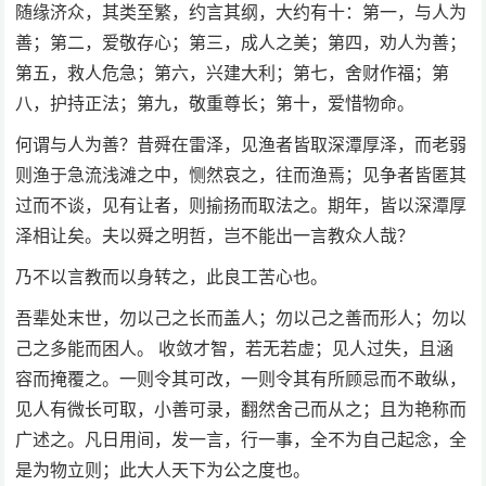
随缘济众，其类至繁，约言其纲，大约有十：第一，与人为
善；第二，爱敬存心；第三，成人之美；第四，劝人为善；
第五，救人危急；第六，兴建大利；第七，舍财作福；第
八，护持正法；第九，敬重尊长；第十，爱惜物命。
何谓与人为善？昔舜在雷泽，见渔者皆取深潭厚泽，而老弱
则渔于急流浅滩之中，恻然哀之，往而渔焉；见争者皆匿其
过而不谈，见有让者，则揄扬而取法之。期年，皆以深潭厚
泽相让矣。夫以舜之明哲，岂不能出一言教众人哉？
乃不以言教而以身转之，此良工苦心也。
吾辈处末世，勿以己之长而盖人；勿以己之善而形人；勿以
己之多能而困人。 收敛才智，若无若虚；见人过失，且涵
容而掩覆之。一则令其可改，一则令其有所顾忌而不敢纵，
见人有微长可取，小善可录，翻然舍己而从之；且为艳称而
广述之。凡日用间，发一言，行一事，全不为自己起念，全
是为物立则；此大人天下为公之度也。