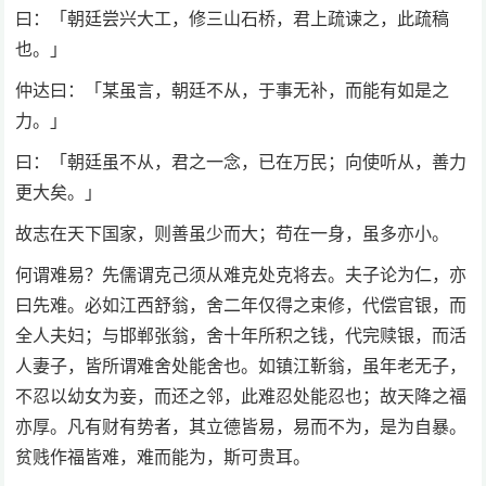
曰：「朝廷尝兴大工，修三山石桥，君上疏谏之，此疏稿
也。」
仲达曰：「某虽言，朝廷不从，于事无补，而能有如是之
力。」
曰：「朝廷虽不从，君之一念，已在万民；向使听从，善力
更大矣。」
故志在天下国家，则善虽少而大；苟在一身，虽多亦小。
何谓难易？先儒谓克己须从难克处克将去。夫子论为仁，亦
曰先难。必如江西舒翁，舍二年仅得之束修，代偿官银，而
全人夫妇；与邯郸张翁，舍十年所积之钱，代完赎银，而活
人妻子，皆所谓难舍处能舍也。如镇江靳翁，虽年老无子，
不忍以幼女为妾，而还之邻，此难忍处能忍也；故天降之福
亦厚。凡有财有势者，其立德皆易，易而不为，是为自暴。
贫贱作福皆难，难而能为，斯可贵耳。