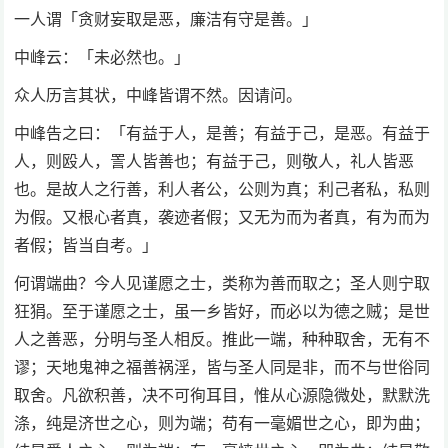
一人谓「贪财妄取是恶，廉洁有守是善。」
中峰云：「未必然也。」
众人历言其状，中峰皆谓不然。因请问。
中峰告之曰：「有益于人，是善；有益于己，是恶。有益于
人，则殴人，詈人皆善也；有益于己，则敬人，礼人皆恶
也。是故人之行善，利人者公，公则为真；利己者私，私则
为假。又根心者真，袭迹者假；又无为而为者真，有为而为
者假；皆当自考。」
何谓端曲？今人见谨愿之士，类称为善而取之；圣人则宁取
狂狷。至于谨愿之士，虽一乡皆好，而必以为德之贼；是世
人之善恶，分明与圣人相反。推此一端，种种取舍，无有不
谬；天地鬼神之福善祸淫，皆与圣人同是非，而不与世俗同
取舍。凡欲积善，决不可徇耳目，惟从心源隐微处，默默洗
涤，纯是济世之心，则为端；苟有一毫媚世之心，即为曲；