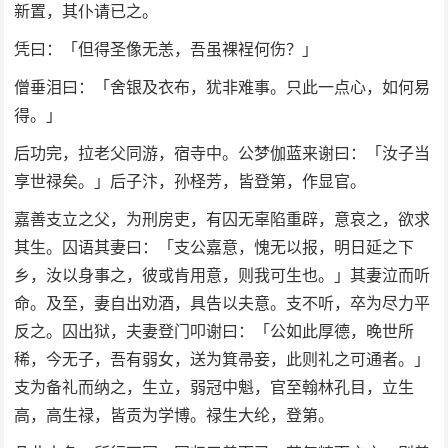
新置，其仆请已之。
凭曰：「但得圣像无恙，吾虽裸裎何伤？」
僧垂泪曰：「舍银及衣布，犹非难事。只此一点心，如何易
得。」
后功完，拉老父同游，宿寺中。公梦伽蓝来谢曰：「汝子当
享世禄矣。」后子汴，孙柽芳，皆登第，作显官。
嘉善支立之父，为刑房吏，有囚无辜陷重辟，意哀之，欲求
其生。囚语其妻曰：「支公嘉意，愧无以报，明日延之下
乡，汝以身事之，彼或肯用意，则我可生也。」其妻泣而听
命。及至，妻自出劝酒，具告以夫意。支不听，卒为尽力平
反之。囚出狱，夫妻登门叩谢曰：「公如此厚德，晚世所
稀，今无子，吾有弱女，送为箕帚妾，此则礼之可通者。」
支为备礼而纳之，生立，弱冠中魁，官至翰林孔目，立生
高，高生禄，皆贡为学博。禄生大纶，登第。