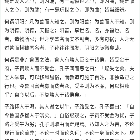
纯是爱人之心，则为端；有一毫愤世之心，即为曲；纯是敬
人之心，则为端；有一毫玩世之心，即为曲；皆当细辨。
何谓阴阳？凡为善而人知之，则为阳善；为善而人不知，则
为阴德。阴德，天报之；阳善，享世名。名，亦福也。名
者，造物所忌；世之享盛名而实不副者，多有奇祸；人之无
过咎而横被恶名者，子孙往往骤发，阴阳之际微矣哉。
何谓是非？鲁国之法，鲁人有赎人臣妾于诸侯，皆受金于
府，子贡赎人而不受金。孔子闻而恶之曰：「赐失之矣。夫
圣人举事，可以移风易俗，而教道可施于百姓，非独适己之
行也。今鲁国富者寡而贫者众，受金则为不廉，何以相赎
乎？自今以后，不复赎人于诸侯矣。」
子路拯人于溺，其人谢之以牛，子路受之。孔子喜曰：「自
今鲁国多拯人于溺矣。」自俗眼观之，子贡不受金为优，子
路之受牛为劣；孔子则取由而黜赐焉。乃知人之为善，不论
现行而论流弊；不论一时而论久远；不论一身而论天下。现