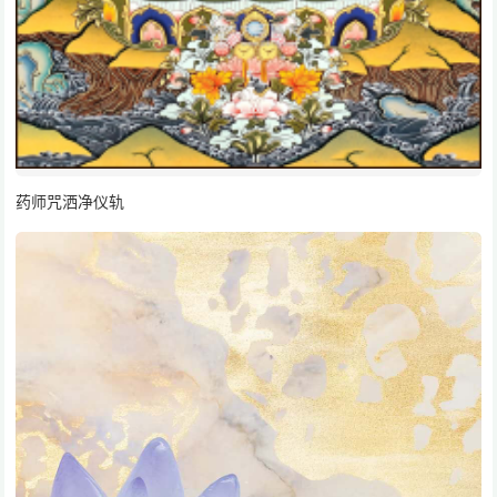
药师咒洒净仪轨