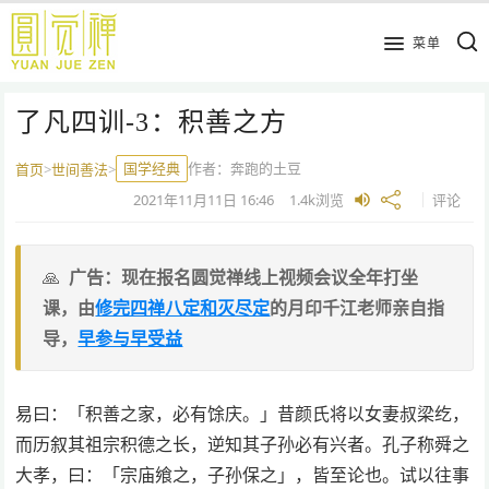
跳
到
菜单
主
要
了凡四训-3：积善之方
内
容
国学经典
作者：
奔跑的土豆
首页
>
世间善法
>
2021年11月11日
16:46
1.4k
浏览
评论
广告：现在报名圆觉禅线上视频会议全年打坐
课，由
修完四禅八定和灭尽定
的月印千江老师亲自指
导，
早参与早受益
易曰：「积善之家，必有馀庆。」昔颜氏将以女妻叔梁纥，
而历叙其祖宗积德之长，逆知其子孙必有兴者。孔子称舜之
大孝，曰：「宗庙飨之，子孙保之」，皆至论也。试以往事