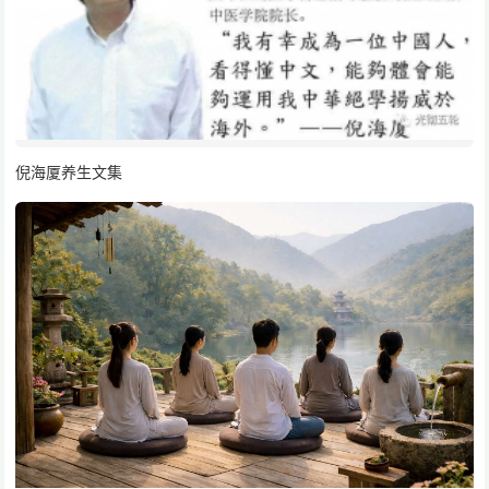
倪海厦养生文集