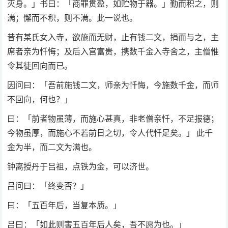
灭身。」书曰：「商罪贯盈，如贮物于器。」勤而积之，则
满；懈而不积，则不满。此一说也。
昔有某氏女入寺，欲施而无财，止有钱二文，捐而与之，主
席者亲为忏悔；及后入宫富贵，携数千金入寺舍之，主僧惟
令其徒回向而已。
因问曰：「吾前施钱二文，师亲为忏悔，今施数千金，而师
不回向，何也？」
曰：「前者物虽薄，而施心甚真，非老僧亲忏，不足报德；
今物虽厚，而施心不若前日之切，令人代忏足矣。」 此千
金为半，而二文为满也。
钟离授丹于吕祖，点铁为金，可以济世。
吕问曰：「终变否？」
曰：「五百年后，当复本质。」
吕曰：「如此则害五百年后人矣，吾不愿为也。」