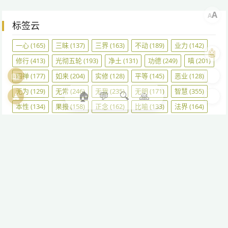
A
A
标签云
一心
(165)
三昧
(137)
三界
(163)
不动
(189)
业力
(142)
🤖
修行
(413)
光彻五轮
(193)
净土
(131)
功德
(249)
嗔
(201)
📖
🎨
四禅
(177)
如来
(204)
实修
(128)
平等
(145)
恶业
(128)
无为
(129)
无常
(246)
无我
(235)
无明
(171)
智慧
(355)
🏠
💬
🔍
🙏
🧘
🌓
本性
(134)
果报
(158)
正念
(162)
比喻
(133)
法界
(164)
波罗蜜
(130)
涅槃
(269)
清净
(309)
烦恼
(350)
生死
(271)
真相
(133)
神通
(196)
禅定
(259)
究竟
(204)
自在
(220)
自心
(143)
自性
(182)
菩提
(250)
菩提心
(146)
菩萨
(280)
解脱
(347)
证悟
(165)
轮回
(228)
释迦牟尼
(146)
阿罗汉
(200)