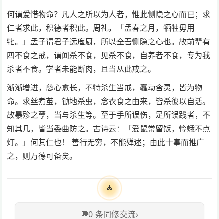
何谓爱惜物命？凡人之所以为人者，惟此恻隐之心而已；求
仁者求此，积德者积此。周礼，「孟春之月，牺牲毋用
牝。」孟子谓君子远庖厨，所以全吾恻隐之心也。故前辈有
四不食之戒，谓闻杀不食，见杀不食，自养者不食，专为我
杀者不食。学者未能断肉，且当从此戒之。
渐渐增进，慈心愈长，不特杀生当戒，蠢动含灵，皆为物
命。求丝煮茧，锄地杀虫，念衣食之由来，皆杀彼以自活。
故暴殄之孽，当与杀生等。至于手所误伤，足所误践者，不
知其几，皆当委曲防之。古诗云：「爱鼠常留饭，怜蛾不点
灯。」何其仁也！ 善行无穷，不能殚述；由此十事而推广
之，则万德可备矣。
🧘
💬
0
条同修交流
›