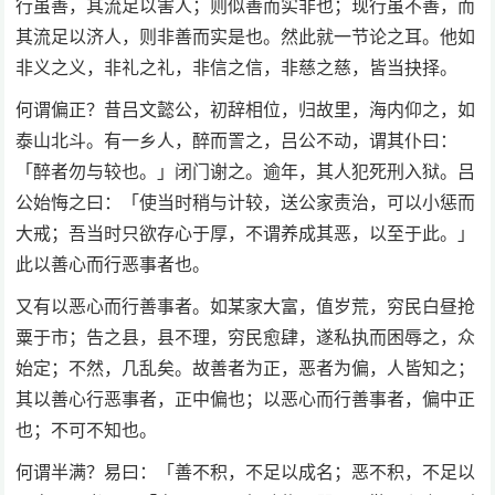
行虽善，其流足以害人；则似善而实非也；现行虽不善，而
其流足以济人，则非善而实是也。然此就一节论之耳。他如
非义之义，非礼之礼，非信之信，非慈之慈，皆当抉择。
何谓偏正？昔吕文懿公，初辞相位，归故里，海内仰之，如
泰山北斗。有一乡人，醉而詈之，吕公不动，谓其仆曰：
「醉者勿与较也。」闭门谢之。逾年，其人犯死刑入狱。吕
公始悔之曰：「使当时稍与计较，送公家责治，可以小惩而
大戒；吾当时只欲存心于厚，不谓养成其恶，以至于此。」
此以善心而行恶事者也。
又有以恶心而行善事者。如某家大富，值岁荒，穷民白昼抢
粟于市；告之县，县不理，穷民愈肆，遂私执而困辱之，众
始定；不然，几乱矣。故善者为正，恶者为偏，人皆知之；
其以善心行恶事者，正中偏也；以恶心而行善事者，偏中正
也；不可不知也。
何谓半满？易曰：「善不积，不足以成名；恶不积，不足以