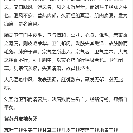
风，又曰脉风。泄风者，风之未得尽泄，而遗热于经脉之中
也。泄风不愈，营热内郁，久而经络蒸淫，肌肉腐溃，发为
痂癞，是名癞风。
肺司卫气而主皮毛，卫气清和，熏肤，充身，泽毛，若雾露
之溉焉，则皮毛荣华。卫气郁闭，发肤失其熏泽，故肤肿而
毛落。肺窍于鼻，宗气之所出入。宗气者，卫气之本，大气
之抟而不行，积于胸中，以贯心肺而行呼吸者也。卫气闭
塞，则宗气蒸瘀，失其清肃，故鼻柱坏也。
大凡温疫中风，发表透彻，红斑散布，毫发无郁，必无此
病。
法宜泻卫郁而清营热，决腐败而生新血。经络清畅，痂癞自
平矣。
紫苏丹皮地黄汤
苏叶三钱生姜三钱甘草二钱丹皮三钱芍药三钱地黄三钱