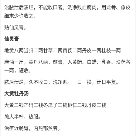
治脓泄后溃烂，不能收口者。洗净败血腐肉，用龙骨、象皮
细末少许收之，
贴仙灵膏。
仙灵膏
地黄八两当归二两甘草二两黄芪二两丹皮一两桂枝一两
麻油一斤，黄丹八两，熬膏，入黄蜡、白蜡、乳香、没药各
一两，罐收。
脓后溃烂，久不收口，洗净贴。一日一换，计日平复。
大黄牡丹汤
大黄三钱芒硝三钱冬瓜子三钱桃仁三钱丹皮三钱
煎大半杯，热服。
治疽近肠胃，内热郁蒸者。