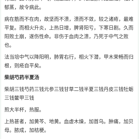
郁蒸，故令病此。
病在筋而不在肉，故坚而不溃，溃而不敛，较之诸疮，最难
平复。而相火升炎，上热日增，脾肾阳亏，下寒日剧。久而
阳败土崩，遂伤性命。非伤于血肉之溃，乃死于中气之败
也。
法当培中气以降阳明，肺胃右行，相火下潜，甲木荣畅而归
根，则疮自平矣。
柴胡芍药半夏汤
柴胡三钱芍药三钱元参三钱甘草二钱半夏三钱丹皮三钱牡蛎
三钱鳖甲三钱
煎大半杯，热服。
上热甚者，加黄芩、地黄。血虚木燥，加首乌。肿痛，加贝
母。脓成，加桔梗。