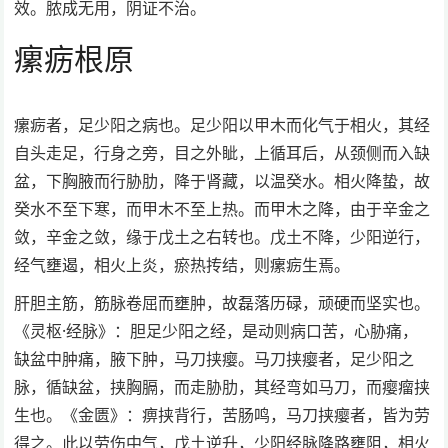
效。脓成无用，阴证不治。
瘰疬根原
瘰疬者，足少阳之病也。足少阳以甲木而化气于相火，其经
自头走足，行身之旁，目之外眦，上循耳后，从颈侧而入缺
盆，下胸腋而行胁肋，降于肾藏，以温癸水。相火降蛰，故
癸水不至下寒，而甲木不至上热。而甲木之降，由于辛金之
敛，辛金之敛，缘于戊土之右转也。戊土不降，少阳逆行，
经气壅遏，相火上炎，瘀热抟结，则瘰疬生焉。
肝胆主筋，筋脉卷屈而壅肿，故磊落历碌，顽硬而坚实也。
《灵枢·经脉》：胆足少阳之经，是动则病口苦，心胁痛，
缺盆中肿痛，腋下肿，马刀挟瘿。马刀挟瘿者，足少阳之
脉，循缺盆，挟胸膈，而走胁肋，其经弯如马刀，而瘿瘤挟
生也。《金匮》：痹挟背行，苦肠鸣，马刀挟瘿者，皆为劳
得之。此以劳伤中气，戊土逆升，少阳经脉降路壅阻，相火