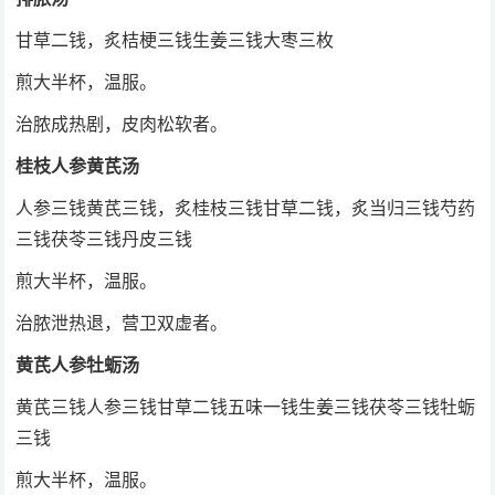
甘草二钱，炙桔梗三钱生姜三钱大枣三枚
煎大半杯，温服。
治脓成热剧，皮肉松软者。
桂枝人参黄芪汤
人参三钱黄芪三钱，炙桂枝三钱甘草二钱，炙当归三钱芍药
三钱茯苓三钱丹皮三钱
煎大半杯，温服。
治脓泄热退，营卫双虚者。
黄芪人参牡蛎汤
黄芪三钱人参三钱甘草二钱五味一钱生姜三钱茯苓三钱牡蛎
三钱
煎大半杯，温服。