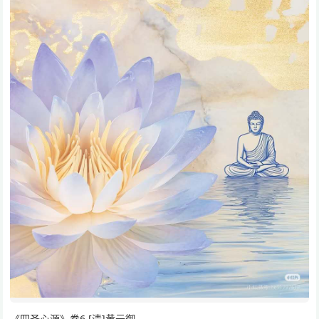
《四圣心源》卷6.[清]黄元御