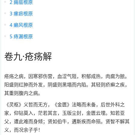
2
痈疽根原
3
瘰疬根原
4
癞风根原
5
痔漏根原
卷九
·
疮疡解
疮疡之病，因寒邪伤营，血涩气阻，积郁成热，肉腐为脓。
阳盛则红肿而外发，阴盛则黑塌而内陷。其轻则疥癣之疾，
其重则腹内之病。
《灵枢》义哲而无方，《金匮》法略而未备，后世外科之
家，仰钻莫入，茫若其言，玉版尘封，金匮云埋。知若亚
父，遭此难而身倾；贤如伯牛，遘斯疾而命殒。贤智不解其
义，而况余子乎！