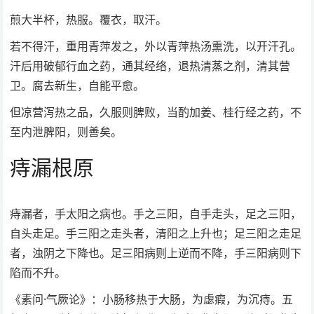
煎大半杯，热服。覆衣，取汗。
若不得汗，重用青萍发之，外以青萍热汤熏洗，以开汗孔。
汗后用破郁行血之药，通其经络，退热清蒸之剂，清其营
卫。腐去新生，自能平愈。
但凉营泻热之品，久服则脾败，当酌加姜、桂行经之药，不
至内泄脾阳，则善矣。
痔漏根原
痔漏者，手太阳之病也。手之三阳，自手走头，足之三阳，
自头走足。手三阳之走头者，清阳之上升也；足三阳之走足
者，浊阴之下降也。足三阳病则上逆而不降，手三阳病则下
陷而不升。
《素问·气厥论》：小肠移热于大肠，为虙瘕，为沉痔。五