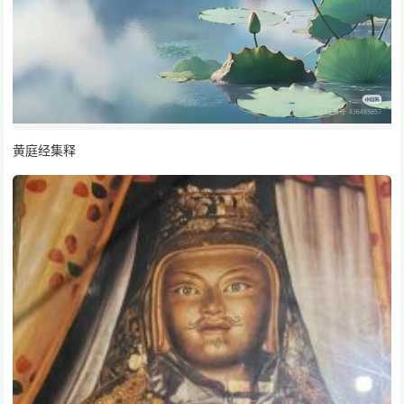
黄庭经集释