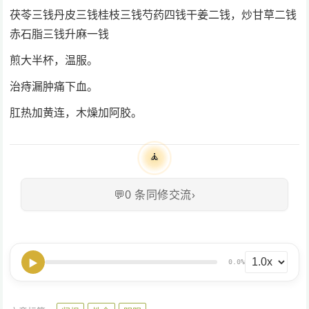
茯苓三钱丹皮三钱桂枝三钱芍药四钱干姜二钱，炒甘草二钱
赤石脂三钱升麻一钱
煎大半杯，温服。
治痔漏肿痛下血。
肛热加黄连，木燥加阿胶。
🧘
💬
0
条同修交流
›
▶
0.0%