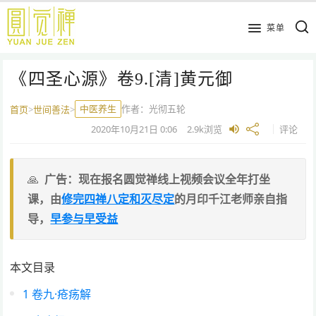
跳
到
菜单
主
要
《四圣心源》卷9.[清]黄元御
内
容
中医养生
作者：
光彻五轮
首页
>
世间善法
>
2020年10月21日
0:06
2.9k
浏览
评论
广告：现在报名圆觉禅线上视频会议全年打坐
课，由
修完四禅八定和灭尽定
的月印千江老师亲自指
导，
早参与早受益
本文目录
1
卷九·疮疡解