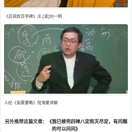
《吕洞宾百字碑》注.[清]刘一明
人纪《金匮要略》倪海厦讲解
另外推荐这篇文章：
《我已修完四禅八定和灭尽定，有问题
的可以问问》