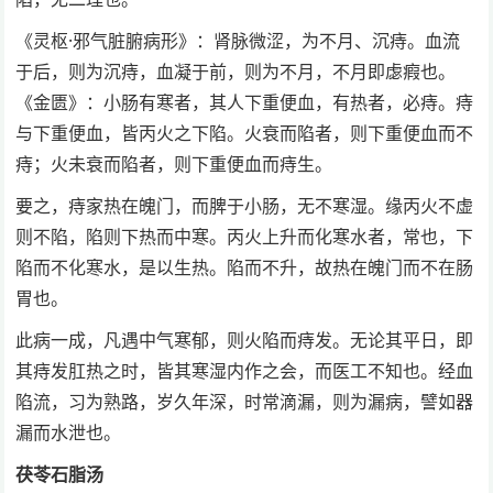
《灵枢·邪气脏腑病形》：肾脉微涩，为不月、沉痔。血流
于后，则为沉痔，血凝于前，则为不月，不月即虙瘕也。
《金匮》：小肠有寒者，其人下重便血，有热者，必痔。痔
与下重便血，皆丙火之下陷。火衰而陷者，则下重便血而不
痔；火未衰而陷者，则下重便血而痔生。
要之，痔家热在魄门，而脾于小肠，无不寒湿。缘丙火不虚
则不陷，陷则下热而中寒。丙火上升而化寒水者，常也，下
陷而不化寒水，是以生热。陷而不升，故热在魄门而不在肠
胃也。
此病一成，凡遇中气寒郁，则火陷而痔发。无论其平日，即
其痔发肛热之时，皆其寒湿内作之会，而医工不知也。经血
陷流，习为熟路，岁久年深，时常滴漏，则为漏病，譬如器
漏而水泄也。
茯苓石脂汤