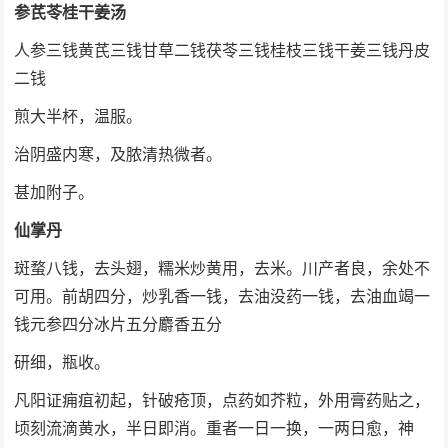
参芪苓桂干姜汤
人参三钱黄芪三钱甘草二钱茯苓三钱桂枝三钱干姜三钱丹皮
二钱
煎大半杯，温服。
治阴盛内寒，及脓清热微者。
甚加附子。
仙掌丹
斑蝥八钱，去头翅，糯米炒黄用，去米。川产者良，余处不
可用。前胡四分，炒乳香一钱，去油没药一钱，去油血竭一
钱元参四分冰片五分麝香五分
研细，瓶收。
凡阳证痈疽初起，针破疮顶，点药如芥粒，外用膏药贴之，
顷刻流滴黄水，半日即消。重者一日一换，一两日愈，神