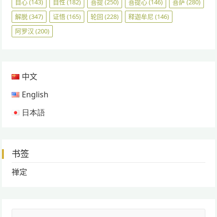
自心
(143)
自性
(182)
菩提
(250)
菩提心
(146)
菩萨
(280)
解脱
(347)
证悟
(165)
轮回
(228)
释迦牟尼
(146)
阿罗汉
(200)
中文
English
日本語
书签
禅定