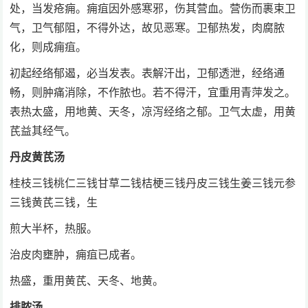
处，当发疮痈。痈疽因外感寒邪，伤其营血。营伤而裹束卫
气，卫气郁阻，不得外达，故见恶寒。卫郁热发，肉腐脓
化，则成痈疽。
初起经络郁遏，必当发表。表解汗出，卫郁透泄，经络通
畅，则肿痛消除，不作脓也。若不得汗，宜重用青萍发之。
表热太盛，用地黄、天冬，凉泻经络之郁。卫气太虚，用黄
芪益其经气。
丹皮黄芪汤
桂枝三钱桃仁三钱甘草二钱桔梗三钱丹皮三钱生姜三钱元参
三钱黄芪三钱，生
煎大半杯，热服。
治皮肉壅肿，痈疽已成者。
热盛，重用黄芪、天冬、地黄。
排脓汤