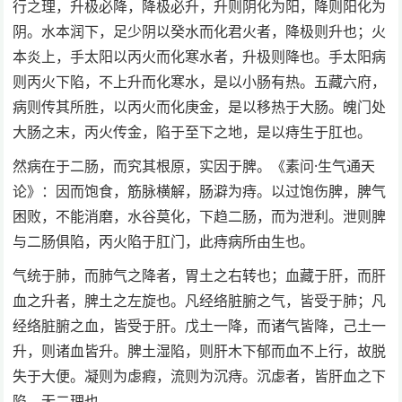
行之理，升极必降，降极必升，升则阴化为阳，降则阳化为
阴。水本润下，足少阴以癸水而化君火者，降极则升也；火
本炎上，手太阳以丙火而化寒水者，升极则降也。手太阳病
则丙火下陷，不上升而化寒水，是以小肠有热。五藏六府，
病则传其所胜，以丙火而化庚金，是以移热于大肠。魄门处
大肠之末，丙火传金，陷于至下之地，是以痔生于肛也。
然病在于二肠，而究其根原，实因于脾。《素问·生气通天
论》：因而饱食，筋脉横解，肠澼为痔。以过饱伤脾，脾气
困败，不能消磨，水谷莫化，下趋二肠，而为泄利。泄则脾
与二肠俱陷，丙火陷于肛门，此痔病所由生也。
气统于肺，而肺气之降者，胃土之右转也；血藏于肝，而肝
血之升者，脾土之左旋也。凡经络脏腑之气，皆受于肺；凡
经络脏腑之血，皆受于肝。戊土一降，而诸气皆降，己土一
升，则诸血皆升。脾土湿陷，则肝木下郁而血不上行，故脱
失于大便。凝则为虙瘕，流则为沉痔。沉虙者，皆肝血之下
陷，无二理也。