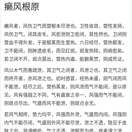
癞风根原
癞风者，风伤卫气而营郁未尽泄也。卫性收敛，营性发扬，
风伤卫气，闭其皮毛，风愈泄则卫愈闭，其性然也。卫闭则
营血不得外发，于是郁蒸而生里热。六日经尽，营热郁发，
卫不能闭，则肿透皮毛，而见红斑。斑发热除，则病愈矣。
若卫闭不开，斑点莫出，营热内遏，脏腑蒸焚，则成死证。
风以木气而善疏泄，其卫气之闭者，风泄之也，其卫气之闭
而终开者，亦风泄之也。初时感冒，经热未盛，则气闭而风
不能泄。经尽之后，营热蒸发，则风泄而气不能闭，是以疹
见。风有强弱之不同，气有盛衰之非一，风强而气不能闭，
则斑点尽出，气盛而风不能泄，则斑点全无。
若风气相抟，势力均平，风强而外泄，气盛而内闭。风强则
内气不能尽闭，气盛则外风不能尽泄，泄之不透，隐见于皮
肤之内，是谓瘾疹。气之不透，泄郁而为痒。痒者谓之泄