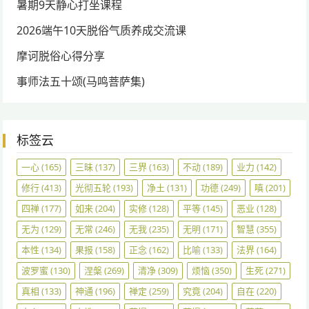
暑期9天静心打坐课程
2026端午10天脱俗气质养成交流课
摩诃脱俗心得分享
事师法五十颂(马鸣菩萨集)
标签云
一心
(165)
三昧
(137)
三界
(163)
不动
(189)
业力
(142)
修行
(413)
光彻五轮
(193)
净土
(131)
功德
(249)
嗔
(201)
四禅
(177)
如来
(204)
实修
(128)
平等
(145)
恶业
(128)
无为
(129)
无常
(246)
无我
(235)
无明
(171)
智慧
(355)
本性
(134)
果报
(158)
正念
(162)
比喻
(133)
法界
(164)
波罗蜜
(130)
涅槃
(269)
清净
(309)
烦恼
(350)
生死
(271)
真相
(133)
神通
(196)
禅定
(259)
究竟
(204)
自在
(220)