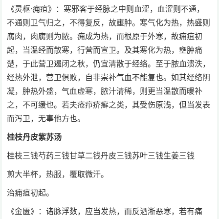
《灵枢·痈疽》：寒邪客于经脉之中则血涩，血涩则不通，
不通则卫气归之，不得复反，故壅肿。寒气化为热，热盛则
腐肉，肉腐则为脓。痈成为热，而根原于外寒，故痈疽初
起，当温经而散寒，行营而宣卫。及其寒化为热，壅肿痛
楚，于此营卫遏闭之秋，仍宜清散于经络。至于脓血溃泆，
经热外泄，营卫俱败，自非崇补气血不能复也。如其经络阴
凝，肿热外盛，气血虚寒，脓汁清稀，则更当温散而暖补
之，不可缓也。若夫疮疖疥癣之类，其受伤原浅，但当发表
而泻卫，无事他方也。
桂枝丹皮紫苏汤
桂枝三钱芍药三钱甘草二钱丹皮三钱苏叶三钱生姜三钱
煎大半杯，热服，覆取微汗。
治痈疽初起。
《金匮》：诸脉浮数，应当发热，而反洒淅恶寒，若有痛