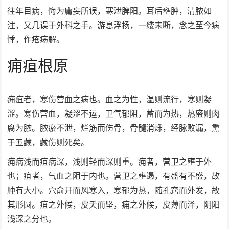
往年目病，悔为庸妄所误，寒泄脾阳。耳后壅肿，清脓如
注，又几误于外科之手。游息浮扬，一缕未断，念之至今病
悸，作疮疡解。
痈疽根原
痈疽者，寒伤营血之病也。血之为性，温则流行，寒则凝
涩。寒伤营血，凝涩不运，卫气郁阻，蓄而为热，热盛则肉
腐为脓。脓瘀不泄，烂筋而伤骨，骨髓消烁，经脉败漏，熏
于五藏，藏伤则死矣。
痈病浅而疽病深，浅则轻而深则重。痈者，营卫之壅于外
也；疽者，气血之阻于内也。营卫之壅遏，有盛有不盛，故
肿有大小。穴俞开而风寒入，寒郁为热，随孔窍而外发，故
其形圆。疽之外候，皮夭而坚，痈之外候，皮薄而泽，阴阳
浅深之分也。