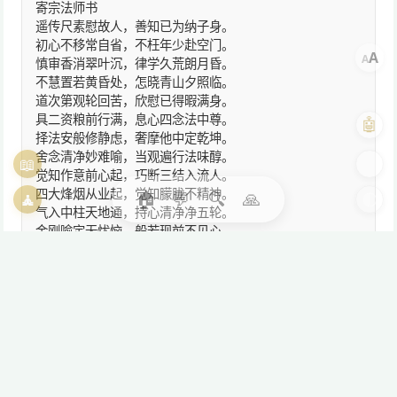
寄宗法师书
遥传尺素慰故人，善知已为纳子身。
初心不移常自省，不枉年少赴空门。
A
A
慎审香消翠叶沉，律学久荒朗月昏。
不慧置若黄昏处，怎晓青山夕照临。
道次第观轮回苦，欣慰已得暇满身。
具二资粮前行满，息心四念法中尊。
🤖
择法安般修静虑，奢摩他中定乾坤。
舍念清净妙难喻，当观遍行法味醇。
📖
🎨
觉知作意前心起，巧断三结入流人。
四大烽烟从业起，觉知朦胧不精神。
🏠
💬
🔍
🙏
🧘
🌓
气入中柱天地通，持心清净净五轮。
金刚喻定无忧恼，般若现前不见心。
透此二关心源相，无心道人堪可称。
无心犹隔一重关，无住生心见全真。
真境即离一切相，离相亦能不坏相。
了达一切缘起相，诸法皆为自然相。
非真非俗非无常，空缘空境空万相。
非非空处空非非，非空非有见金刚。
金刚一地无断常，缘起现量自梵网。
即假立蕴化色明，受想行识共佛光。