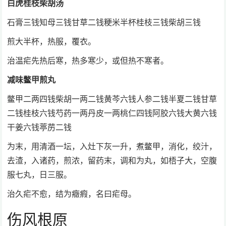
白虎桂枝柴胡汤
石膏三钱知母三钱甘草二钱粳米半杯桂枝三钱柴胡三钱
煎大半杯，热服，覆衣。
治温疟先热后寒，热多寒少，或但热不寒者。
减味鳖甲煎丸
鳖甲二两四钱柴胡一两二钱黄芩六钱人参二钱半夏二钱甘草
二钱桂枝六钱芍药一两丹皮一两桃仁四钱阿胶六钱大黄六钱
干姜六钱葶苈二钱
为末，用清酒一坛，入灶下灰一升，煮鳖甲，消化，绞汁，
去渣，入诸药，煎浓，留药末，调和为丸，如梧子大，空腹
服七丸，日三服。
治久疟不愈，结为癥瘕，名曰疟母。
伤风根原