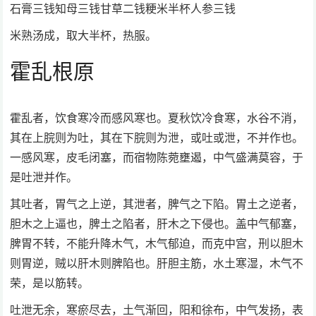
石膏三钱知母三钱甘草二钱粳米半杯人参三钱
米熟汤成，取大半杯，热服。
霍乱根原
霍乱者，饮食寒冷而感风寒也。夏秋饮冷食寒，水谷不消，
其在上脘则为吐，其在下脘则为泄，或吐或泄，不并作也。
一感风寒，皮毛闭塞，而宿物陈菀壅遏，中气盛满莫容，于
是吐泄并作。
其吐者，胃气之上逆，其泄者，脾气之下陷。胃土之逆者，
胆木之上逼也，脾土之陷者，肝木之下侵也。盖中气郁塞，
脾胃不转，不能升降木气，木气郁迫，而克中宫，刑以胆木
则胃逆，贼以肝木则脾陷也。肝胆主筋，水土寒湿，木气不
荣，是以筋转。
吐泄无余，寒瘀尽去，土气渐回，阳和徐布，中气发扬，表