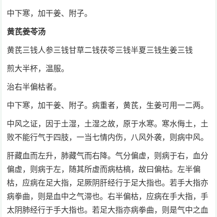
中下寒，加干姜、附子。
黄芪姜苓汤
黄芪三钱人参三钱甘草二钱茯苓三钱半夏三钱生姜三钱
煎大半杯，温服。
治右半偏枯者。
中下寒，加干姜、附子。病重者，黄芪，生姜可用一二两。
中风之证，因于土湿，土湿之故，原于水寒。寒水侮土，土
败不能行气于四肢，一当七情内伤，八风外袭，则病中风。
肝藏血而左升，肺藏气而右降。气分偏虚，则病于右，血分
偏虚，则病于左，随其所虚而病枯槁，故曰偏枯。左半偏
枯，应病在足大指，足厥阴肝经行于足大指也。若手大指亦
病拳曲，则是血中之气滞也。右半偏枯，应病在手大指，手
太阴肺经行于手大指也。若足大指亦病拳曲，则是气中之血