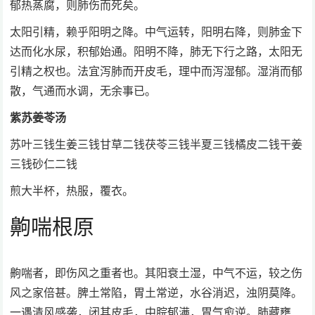
郁热蒸腐，则肺伤而死矣。
太阳引精，赖乎阳明之降。中气运转，阳明右降，则肺金下
达而化水尿，积郁始通。阳明不降，肺无下行之路，太阳无
引精之权也。法宜泻肺而开皮毛，理中而泻湿郁。湿消而郁
散，气通而水调，无余事已。
紫苏姜苓汤
苏叶三钱生姜三钱甘草二钱茯苓三钱半夏三钱橘皮二钱干姜
三钱砂仁二钱
煎大半杯，热服，覆衣。
齁喘根原
齁喘者，即伤风之重者也。其阳衰土湿，中气不运，较之伤
风之家倍甚。脾土常陷，胃土常逆，水谷消迟，浊阴莫降。
一遇清风感袭，闭其皮毛，中脘郁满，胃气愈逆。肺藏壅