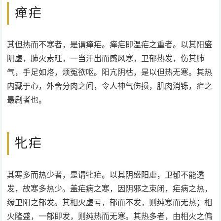
瘅疟
其但热而不寒者，是谓瘅疟。瘅疟即温疟之重者。以其阳盛
阴虚，肺火素旺，一当汗出而感风寒，卫郁热发，伤其肺
气，手足如烙，烦冤欲呕。阳亢阴枯，是以但热无寒。其热
内藏于心，外舍分肉之间，令人神气伤损，肌肉消铄，疟之
最剧者也。
牝疟
其寒多而热少者，是谓牝疟。以其阴盛阳虚，卫郁不能透
发，故寒多热少。盖疟病之寒，因阴邪之束闭，疟病之热，
缘卫阳之郁发。其相火虚亏，郁而不发，则纯寒而无热；相
火隆盛，一郁即发，则纯热而无寒。其热多者，由相火之偏