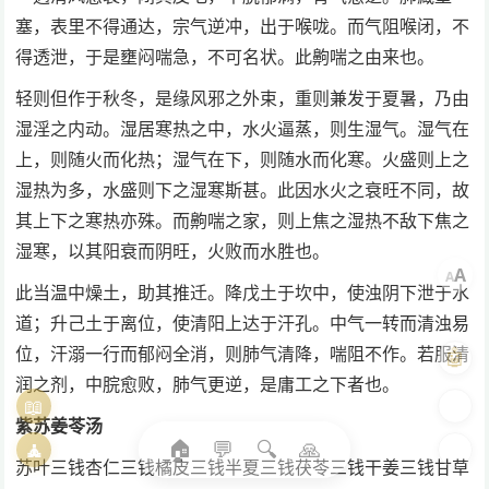
塞，表里不得通达，宗气逆冲，出于喉咙。而气阻喉闭，不
得透泄，于是壅闷喘急，不可名状。此齁喘之由来也。
轻则但作于秋冬，是缘风邪之外束，重则兼发于夏暑，乃由
湿淫之内动。湿居寒热之中，水火逼蒸，则生湿气。湿气在
上，则随火而化热；湿气在下，则随水而化寒。火盛则上之
湿热为多，水盛则下之湿寒斯甚。此因水火之衰旺不同，故
其上下之寒热亦殊。而齁喘之家，则上焦之湿热不敌下焦之
湿寒，以其阳衰而阴旺，火败而水胜也。
A
A
此当温中燥土，助其推迁。降戊土于坎中，使浊阴下泄于水
道；升己土于离位，使清阳上达于汗孔。中气一转而清浊易
位，汗溺一行而郁闷全消，则肺气清降，喘阻不作。若服清
🤖
润之剂，中脘愈败，肺气更逆，是庸工之下者也。
📖
🎨
紫苏姜苓汤
🏠
💬
🔍
🙏
🧘
🌓
苏叶三钱杏仁三钱橘皮三钱半夏三钱茯苓三钱干姜三钱甘草