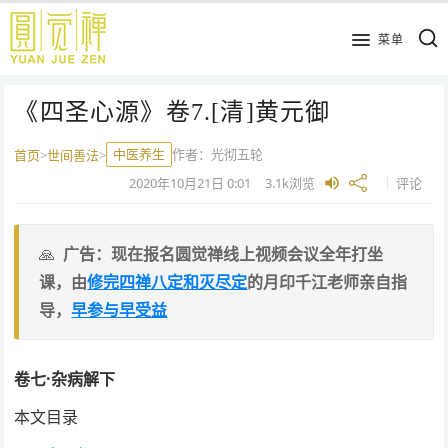
跳
到
菜单
主
要
《四圣心源》卷7.[清]黄元御
内
容
中医养生
作者：
光彻五轮
首页
>
世间善法
>
2020年10月21日
0:01
3.1k
浏览
评论
广告：现在报名圆觉禅线上视频会议全年打坐
课，由
修完四禅八定和灭尽定
的月印千江老师亲自指
导，
早参与早受益
卷七·杂病解下
本文目录