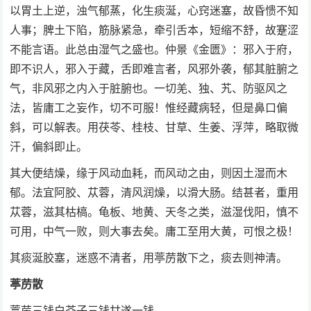
以胃土上逆，浊气郁蒸，化生痰涎，心窍迷塞，故昏愦不知
人事；脾土下陷，筋脉紧急，牵引舌本，短缩不舒，故蹇涩
不能言语。此总由湿气之盛也。仲景《金匮》：邪入于府，
即不识人，邪入于藏，舌即难言者，风邪外袭，郁其脏腑之
气，非风邪之内入于脏腑也。一切羌、独、艽、防驱风之
法，皆庸工之妄作，切不可服！惟经藏病轻，但是鼻口偏
斜，可以解表。用茯苓、桂枝、甘草、生姜、浮萍，略取微
汗，偏斜即止。
其大便结燥，缘于风动血耗，而风动之由，则因土湿而木
郁。法宜阿胶、苁蓉，清风润燥，以滑大肠。结甚者，重用
苁蓉，滋其枯槁。龟板、地黄、天冬之类，滋湿伐阳，慎不
可用，中气一败，则大事去矣。庸工至用大黄，可恨之极！
其痰涎胶塞，迷惑不清者，用葶苈散下之，痰去则神清。
葶苈散
葶苈三钱白芥子三钱甘遂一钱