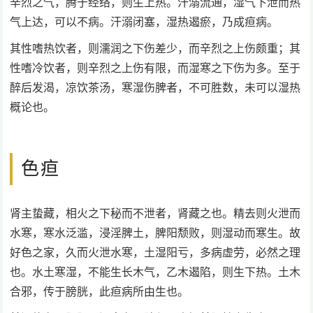
辛烈之气，腾于经络，则生上热。汗溺流通，湿气下泄而热
气上达，可以不病。汗溺闭塞，湿热遏瘀，乃成疸病。
其性嗜热饮者，则濡润之下伤差少，而辛烈之上伤颇重；其
性嗜冷饮者，则辛烈之上伤有限，而湿寒之下伤为多。至于
醉后发渴，凉饮茶汤，寒湿伤脾者，不可胜数，未可以湿热
概论也。
色疸
肾主蛰藏，相火之下秘而不泄者，肾藏之也。精去则火泄而
水寒，寒水泛滥，浸淫脾土，脾阳颓败，则湿动而寒生。故
好色之家，久而火泄水寒，土湿阳亏，多病虚劳，必然之理
也。水土寒湿，不能生长木气，乙木遏陷，则生下热。土木
合邪，传于膀胱，此疸病所由生也。