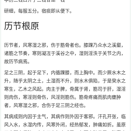
研细，每服五分。宿痰即从便下。
历节根原
历节者，风寒湿之邪，伤于筋骨者也。膝踝乃众水之溪壑，
诸筋之节奏，寒则凝冱于溪谷之中，湿则淫泆于关节之内，
故历节病焉。
足之三阴，起于足下，内循踝膝，而上胸中。而少厥水木之
升，随乎太阴之土，土湿而不升，则水木俱陷，于是癸水之
寒生，乙木之风起。肉主于脾，骨属于肾，筋司于肝，湿淫
则肉伤，寒淫则骨伤，风淫则筋伤。筋骨疼痛而肌肉壅肿
者，风寒湿之邪，合伤于足三阴之经也。
其病成则内因于主气，其病作则外因于客邪。汗孔开张，临
风入水，水湿内传，风寒外闭，经热郁发，肿痛如折。虽原