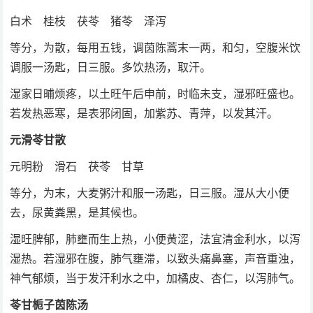
白术 桂枝 茯苓 猪苓 泽泻
等分，为散，每用五钱，调茵陈蒿末一两，和匀，空腹米饮
调服一汤匙，日三服。多饮热汤，取汗。
湿家日晡烦疼，以土旺午后申前，时临未支，湿邪旺盛也。
若发热恶寒，是表邪闭固，加紫苏、青萍，以发其汗。
元滑苓甘散
元明粉 滑石 茯苓 甘草
等分，为末，大麦粥汁和服一汤匙，日三服。湿从大小便
去，尿黄粪黑，是其候也。
湿旺脾郁，肺壅而生上热，小便黄涩，法宜清金利水，以泻
湿热。若湿邪在腹，肺气壅滞，以致头痛鼻塞，声音重浊，
神气郁烦，当于发汗利水之中，加橘皮、杏仁，以泻肺气。
苓甘栀子茵陈汤