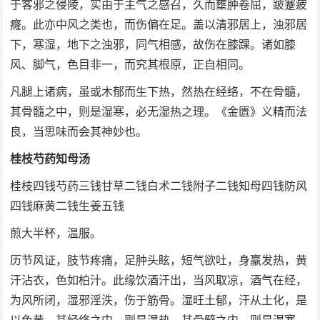
于客邪之侵陵，实由于主气之感召，久而壅肿卷屈，跛蹇疲
癃。此亦中风之类也，而伤偏在足。盖以清邪居上，浊邪居
下，寒湿，地下之浊邪，同气相感，故伤在膝踝。诸如膝
风、脚气，色目非一，而究其根原，正自相同。
凡腿上诸病，虽或木郁而生下热，然热在经络，不在骨髓，
其骨髓之中，则是湿寒，必无湿热之理。《金匮》义精而法
良，当思味而会其神妙也。
桂枝芍药知母汤
桂枝四钱芍药三钱甘草二钱白术二钱附子二钱知母四钱防风
四钱麻黄二钱生姜五钱
煎大半杯，温服。
历节风证，肢节疼痛，足肿头眩，短气欲吐，身羸发热，黄
汗沾衣，色如柏汁。此缘饮酒汗出，当风取凉，酒气在经，
为风所闭，湿邪淫泆，伤于筋骨。湿旺土郁，汗从土化，是