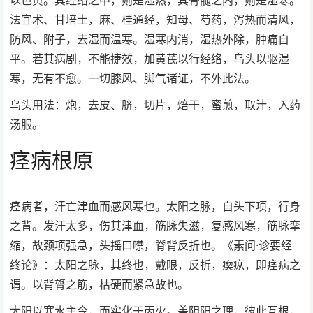
以色黄。其经络之中，则是湿热，其骨髓之内，则是湿寒。
法宜术、甘培土，麻、桂通经，知母、芍药，泻热而清风，
防风、附子，去湿而温寒。湿寒内消，湿热外除，肿痛自
平。若其病剧，不能捷效，加黄芪以行经络，乌头以驱湿
寒，无有不愈。一切膝风、脚气诸证，不外此法。
乌头用法：炮，去皮、脐，切片，焙干，蜜煎，取汁，入药
汤服。
痉病根原
痉病者，汗亡津血而感风寒也。太阳之脉，自头下项，行身
之背。发汗太多，伤其津血，筋脉失滋，复感风寒，筋脉挛
缩，故颈项强急，头摇口噤，脊背反折也。《素问·诊要经
终论》：太阳之脉，其终也，戴眼，反折，瘈疭，即痉病之
谓。以背膂之筋，枯硬而紧急故也。
太阳以寒水主令，而实化于丙火。盖阴阳之理，彼此互根，