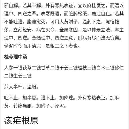
邪自解。若其不解，外有寒热表证，宜以麻桂发之，而温以
理中、四逆之辈。表寒既退，而脏腑松缓，痛泄自止。若其
不能吐泄，腹痛愈死，可用大黄附子，温药下之，陈宿推
荡，立刻轻安。病在火令，全属寒因，是以仲景立法，率主
理中、四逆。变通理中、四逆之意，则病有尽而法无穷矣。
倘泥时令而用清凉，是粗工之下者也。
桂苓理中汤
人参一钱茯苓二钱甘草二钱干姜三钱桂枝三钱白术三钱砂仁
二钱生姜三钱
煎大半杯，温服。
吐不止，加半夏。泄不止，加肉蔻。外有寒热表证，加麻
黄。转筋痛剧，加附子、泽泻。
痎疟根原