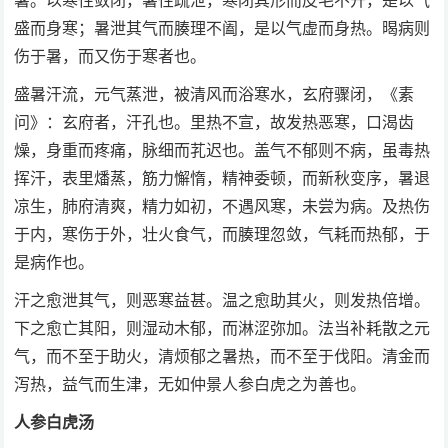
暑。以寒性敛闭，暑性疏泄，寒闭其形而皮毛不开，是以气
盛而身寒；暑泄其气而腠理不阖，是以气虚而身热。暍病则
伤于暑，而又伤于寒者也。
盛暑汗流，元气蒸泄，被清风而浴寒水，玄府骤闭，《素
问》：玄府者，汗孔也。里热不宣，故发热恶寒，口渴齿
燥，身重而疼痛，脉细而芤迟也。盖气不郁则不病，虽毒热
挥汗，表里燔蒸，筋力懈惰，精神委顿，而新秋变序，暑退
凉生，肺府清爽，精力如初，不遇风寒，未尝为病。及热伤
于内，寒伤于外，壮火食气，而腠理忽敛，气耗而热郁，于
是病作也。
汗之愈泄其气，则恶寒益甚。温之愈助其火，则发热倍增。
下之愈亡其阳，则湿动木郁，而淋涩弥加。法当补耗散之元
气，而不至于助火，清烦郁之暑热，而不至于伐阳。清金而
泻热，益气而生津，无如仲景人参白虎之为善也。
人参白虎汤