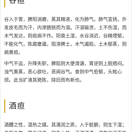
谷疸
谷入于胃，脾阳消磨，蒸其精液，化为肺气。肺气宣扬，外
发皮毛而为汗，内渗膀胱而为溺。汗溺输泄，土不伤湿，而
木气发达，则疸病不作。阳衰土湿，水谷消迟，谷精堙郁，
不能化气，陈腐壅遏，阻滞脾土，木气遏陷，土木郁蒸，则
病黄疸。
中气不运，升降失职，脾陷则大便滑溏，胃逆则上脘痞闷。
浊气熏蒸，恶心欲吐，恶闻谷气。食则中气愈郁，头眩心
烦。此当扩清其菀陈，除旧而布新也。
酒疸
酒醴之性，湿热之媒。其濡润之质，入于脏腑，则生下湿；