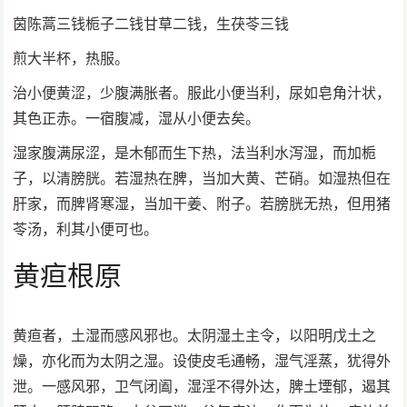
茵陈蒿三钱栀子二钱甘草二钱，生茯苓三钱
煎大半杯，热服。
治小便黄涩，少腹满胀者。服此小便当利，尿如皂角汁状，
其色正赤。一宿腹减，湿从小便去矣。
湿家腹满尿涩，是木郁而生下热，法当利水泻湿，而加栀
子，以清膀胱。若湿热在脾，当加大黄、芒硝。如湿热但在
肝家，而脾肾寒湿，当加干姜、附子。若膀胱无热，但用猪
苓汤，利其小便可也。
黄疸根原
黄疸者，土湿而感风邪也。太阴湿土主令，以阳明戊土之
燥，亦化而为太阴之湿。设使皮毛通畅，湿气淫蒸，犹得外
泄。一感风邪，卫气闭阖，湿淫不得外达，脾土堙郁，遏其