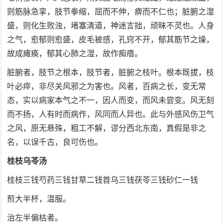
则筋脉急挛，肢节拳缩，屈而不伸，痹而不仁也；脏腑之湿
盛，则化生败浊，堵塞清道，神迷言拙，顽昧不灵也。人身
之气，愈郁则愈盛，皮毛被感，孔窍不开，郁其筋节之燥，
故成瘫痪，郁其心肺之湿，故作痴瘖。
脏腑者，肢节之根本，肢节者，脏腑之枝叶。根本既拔，枝
叶必瘁，非尽关风邪之为害也。风者，百病之长，变无常
态，实以病家本气之不一，因人而变，而风未尝变。风无刻
而不扬，人有时而病作，风同而人异也。此与外感风伤卫气
之风，原无悬殊，粗工不解，谬分西北东南，真假是非之
名，以误千古，良可伤也。
桂枝乌苓汤
桂枝三钱芍药三钱甘草二钱首乌三钱茯苓三钱砂仁一钱
煎大半杯，温服。
治左半偏枯者。