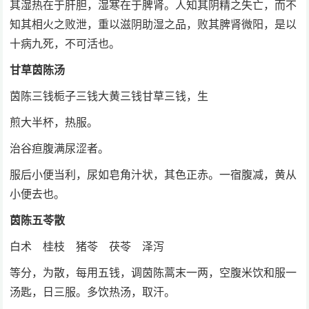
其湿热在于肝胆，湿寒在于脾肾。人知其阴精之失亡，而不
知其相火之败泄，重以滋阴助湿之品，败其脾肾微阳，是以
十病九死，不可活也。
甘草茵陈汤
茵陈三钱栀子三钱大黄三钱甘草三钱，生
煎大半杯，热服。
治谷疸腹满尿涩者。
服后小便当利，尿如皂角汁状，其色正赤。一宿腹减，黄从
小便去也。
茵陈五苓散
白术 桂枝 猪苓 茯苓 泽泻
等分，为散，每用五钱，调茵陈蒿末一两，空腹米饮和服一
汤匙，日三服。多饮热汤，取汗。