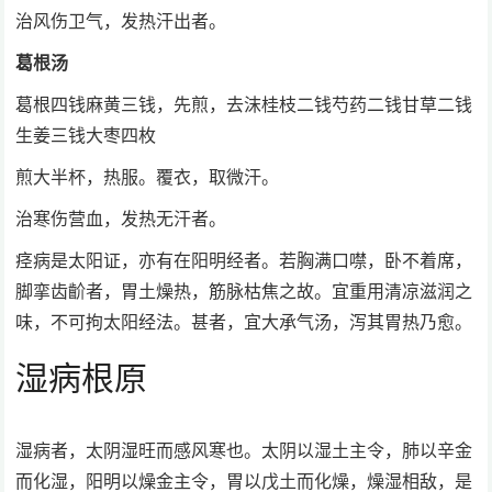
治风伤卫气，发热汗出者。
葛根汤
葛根四钱麻黄三钱，先煎，去沫桂枝二钱芍药二钱甘草二钱
生姜三钱大枣四枚
煎大半杯，热服。覆衣，取微汗。
治寒伤营血，发热无汗者。
痉病是太阳证，亦有在阳明经者。若胸满口噤，卧不着席，
脚挛齿齘者，胃土燥热，筋脉枯焦之故。宜重用清凉滋润之
味，不可拘太阳经法。甚者，宜大承气汤，泻其胃热乃愈。
湿病根原
湿病者，太阴湿旺而感风寒也。太阴以湿土主令，肺以辛金
而化湿，阳明以燥金主令，胃以戊土而化燥，燥湿相敌，是