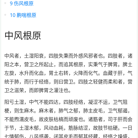
9
伤风根原
10
齁喘根原
中风根原
中风者，土湿阳衰，四肢失秉而外感风邪者也。四肢者，诸
阳之本，营卫之所起止，而追其根原，实秉气于脾胃。脾土
左旋，水升而化血，胃土右转，火降而化气。血藏于肝，气
统于肺，而行于经络，则曰营卫。四肢之轻健而柔和者，营
卫之滋荣，而即脾胃之灌注也。
阳亏土湿，中气不能四达，四肢经络，凝涩不运，卫气阻
梗，则生麻木。麻木者，肺气之郁，肺主皮毛，卫气郁遏，
不能煦濡皮毛，故皮肤枯槁而顽废也。诸筋者，司于肝而会
于节，土湿木郁，风动血耗，筋脉结涩，故肢节枯硬。一日
七情郁伤，八风感袭，闭其皮毛而郁其经藏，经络之燥盛，