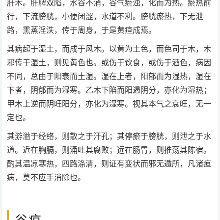
肝木。肝脾双陷，水谷不消，谷气瘀浊，化而为热。瘀热前
行，下流膀胱，小便闭涩，水道不利。膀胱瘀热，下无泄
路，熏蒸淫泆，传于周身，于是黄疸成焉。
其病起于湿土，而成于风木。以黄为土色，而色司于木，木
邪传于湿土，则见黄色也。或伤于饮食，或伤于酒色，病因
不同，总由于阳衰而土湿。湿在上者，阳郁而为湿热，湿在
下者，阴郁而为湿寒。乙木下陷而阳遏阴分，亦化为湿热；
甲木上逆而阴旺阳分，亦化为湿寒。视其本气之衰旺，无一
定也。
其游溢于经络，则散之于汗孔；其停瘀于膀胱，则泄之于水
道。近在胸膈，则涌吐其腐败；远在肠胃，则推荡其陈宿。
酌其温凉寒热，四路涤清，则证有变状而邪无遁所，凡诸疸
病，莫不应手消除也。