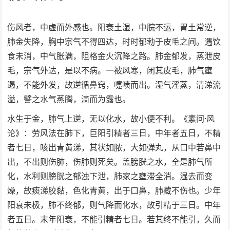
伤风者，中虚而外感也。阳衰土湿，中脘不运，胃土常逆，
肺金失降，胸中宗气不得四达，时时郁勃于皮毛之间。遇饮
食未消，中气胀满，阻格金火沉降之路。肺金郁发，蒸泄皮
毛，宗气外达，是以不病。一被风寒，闭其皮毛，肺气壅
遏，不能外发，故逆循鼻窍，嚏喷而出。湿气淫蒸，清涕流
溢，譬之水气蒸腾，滴而为露也。
水生于金，肺气上逆，无以化水，故小便不利。《素问·风
论》：劳风法在肺下，巨阳引精者三日，中年者五日，不精
者七日，咳出青黄涕，其状如脓，大如弹丸，从口中若鼻中
出，不出则伤肺，伤肺则死矣。盖膀胱之水，全是肺气所
化，水利则膀胱之郁浊下泄，肺家之壅滞全消。湿去而变
燥，故痰涕胶黏，色化青黄，出于口鼻，肺藏不伤也。少年
阳衰未极，肺不终郁，则气降而化水，故引精于三日。中年
者五日。末年阳衰，不能引精者七日。若其终不能引，久而