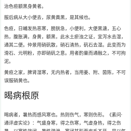
治色疸额黑身黄者。
服后病从大小便去，尿黄粪黑，是其候也。
色疸，日晡发热恶寒，膀胱急，小便利，大便黑溏，五心
热，腹胀满，身黄，额黑，此水土瘀浊之证，宜泻水去湿，
通其二便。仲景用硝矾散，硝石清热，矾石去湿。此变而为
滑石、元明粉，亦即硝矾之意。用者酌量而通融之，不可拘
泥。
黄疸之家，脾肾湿寒，无内热者，当用姜、附、茵陈，不可
误服硝黄也。
暍病根原
暍病者，暑热而感风寒也。热则伤气，寒则伤形。《素问·
通评虚实论》：气盛身寒，得之伤寒，气虚身热，得之伤