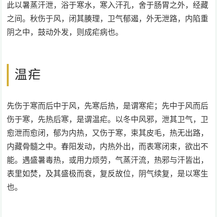
此以暑蒸汗泄，浴于寒水，寒入汗孔，舍于肠胃之外，经藏
之间。秋伤于风，闭其腠理，卫气郁遏，外无泄路，内陷重
阴之中，鼓动外发，则成疟病也。
温疟
先伤于寒而后中于风，先寒后热，是谓寒疟；先中于风而后
伤于寒，先热后寒，是谓温疟。以冬中风邪，泄其卫气，卫
愈泄而愈闭，郁为内热，又伤于寒，束其皮毛，热无出路，
内藏骨髓之中。春阳发动，内热外出，而表寒闭束，欲出不
能。遇盛暑毒热，或用力烦劳，气蒸汗流，热邪与汗皆出，
表里如焚，及其盛极而衰，复反故位，阴气续复，是以寒生
也。