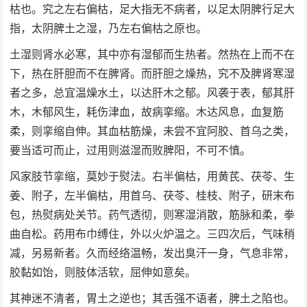
枯也。究之左右偏枯，足大指无不病者，以足太阴脾行足大
指，太阴脾土之湿，乃左右偏枯之原也。
土湿则肾水必寒，其中亦有湿郁而生热者。然热在上而不在
下，热在肝胆而不在脾肾。而肝胆之燥热，究不及脾肾寒湿
者之多，总宜温燥水土，以达肝木之郁。风袭于表，郁其肝
木，木郁风生，耗伤津血，故病挛缩。木达风息，血复筋
柔，则挛缩自伸。其血枯筋燥，未尝不宜阿胶、首乌之类，
要当适可而止，过用则滋湿而败脾阳，不可不慎。
风家肢节挛缩，莫妙于熨法。右半偏枯，用黄芪、茯苓、生
姜、附子，左半偏枯，用首乌、茯苓、桂枝、附子，研末布
包，热熨病处关节。药气透彻，则寒湿消散，筋脉和柔，拳
曲自松。药用布巾缚住，外以火炉温之。三四次后，气味稍
减，另易新者。久而经络温畅，发出臭汗一身，气息非常，
胶黏如饴，则肢体活软，屈伸如意矣。
其神迷不清者，胃土之逆也；其舌强不语者，脾土之陷也。