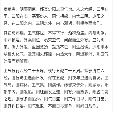
痎疟者，阴邪闭束，郁其少阳之卫气也。人之六经，三阴在
里，三阳在表，寒邪伤人，同气相感，内舍三阴。少阳之
经，在二阳之内，三阴之外，内与邪遇，则相争而病作。
其初与邪遇，卫气郁阻，不得下行，渐积渐盛。内与阴争，
阴邪被逼，外乘阳位，裹束卫气，闭藏而生外寒。卫为阴
束，竭力外发，重围莫透，鼓荡不已，则生战慄。少阳甲木
从相火化气，及其相火郁隆，内热大作，阴退寒消，则卫气
外发而病解焉。
卫气昼行六经二十五周，夜行五藏二十五周。寒邪浅在六
经，则昼与卫遇而日发；深在五藏，则夜与卫遇而暮发。卫
气离，则病休，卫气集，则病作。缘邪束于外，则恶寒，阳
郁于内，则发热。阳旺而发之速，则寒少而热多；阳虚而发
之迟，则寒多而热少。阳气日盛，则其作日早；阳气日衰，
则其作日晏。阳气退败，不能日与邪争，则间日乃作。