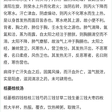
清阳左旋，则癸水上升而化君火；浊阴右转，则丙火下降而
化寒水。汗亡津血，阴虚燥动，则丙火不化寒水而生上热，
是以身首发热而面目皆赤也。寒水绝其上源，故小便不利。
背者，胸之府，肺位于胸，壬水生化之源也。肺气清降，氤
氲和洽，蒸为雨露，自太阳之经注于膀胱，则胸膈清空而不
滞。太阳不降，肺气壅郁，故浊气上冲于胸膈也。太阳之
经，兼统营卫，风寒伤人，营卫攸分。其发热汗出，不恶寒
者，名曰柔痉，风伤卫也。其发热无汗，反恶寒者，名曰刚
痉，寒伤营也。
病得于亡汗失血之后，固属风燥，而汗血外亡，温气脱泄，
实是阳虚，滋润清凉之药，未可肆用也。
栝蒌桂枝汤
栝蒌根四钱桂枝三钱芍药三钱甘草二钱生姜三钱大枣四枚
煎大半杯，热服。覆衣，饮热稀粥，取微汗。