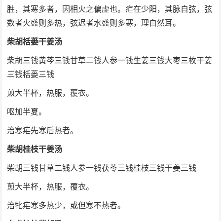
胜，其寒多者，因相火之偏虚也。疟在少阳，其脉自弦，弦
数者火盛则多热，弦迟者水盛则多寒，理自然耳。
柴胡栝蒌干姜汤
柴胡三钱黄芩三钱甘草二钱人参一钱生姜三钱大枣三枚干姜
三钱栝蒌三钱
煎大半杯，热服，覆衣。
呕加半夏。
治寒疟先寒后热者。
柴胡桂枝干姜汤
柴胡三钱甘草二钱人参一钱茯苓三钱桂枝三钱干姜三钱
煎大半杯，热服，覆衣。
治牝疟寒多热少，或但寒不热者。