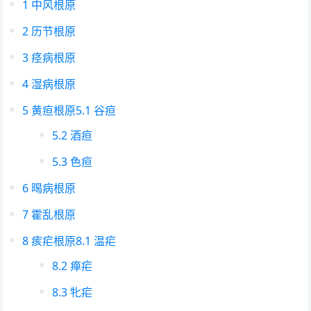
1
中风根原
2
历节根原
3
痉病根原
4
湿病根原
5
黄疸根原
5.1
谷疸
5.2
酒疸
5.3
色疸
6
暍病根原
7
霍乱根原
8
痎疟根原
8.1
温疟
8.2
瘅疟
8.3
牝疟