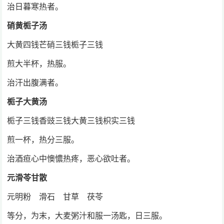
治日暮寒热者。
硝黄栀子汤
大黄四钱芒硝三钱栀子三钱
煎大半杯，热服。
治汗出腹满者。
栀子大黄汤
栀子三钱香豉三钱大黄三钱枳实三钱
煎一杯，热分三服。
治酒疸心中懊憹热疼，恶心欲吐者。
元滑苓甘散
元明粉 滑石 甘草 茯苓
等分，为末，大麦粥汁和服一汤匙，日三服。