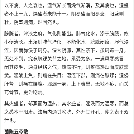
以不病。人之衰也，湿气渐长而燥气渐消，及其病也，湿盛
者不止十九，燥盛者未能十一。阴易盛而阳易衰，阳盛则
壮，阴盛则病，理固然也。
膀胱者，津液之府，气化则能出。肺气化水，渗于膀胱，故
小便清长。土湿则肺气堙郁，不能化水，膀胱闭癃，湿气浸
淫，因而弥漫于周身。湿为阴邪，其性亲下，虽周遍一身，
无处不到，究竟膝踝关节之地，承受为多。一遇风寒感冒，
闭其皮毛，通身经络之气，壅滞不行，则疼痛热烦而皮肤熏
黄。湿陵上焦，则痛在头目；湿淫下部，则痛在膝踝；湿侵
肝肾，则痛在腰腹。湿遍一身，上下表里，无地不疼，而关
窍骨节，更为剧焉。
其火盛者，郁蒸而为湿热；其水盛者，淫泆而为湿寒，而总
之悉本于阳虚。法当内通其膀胱，外开其汗孔，使之表里双
泄也。
茵陈五苓散