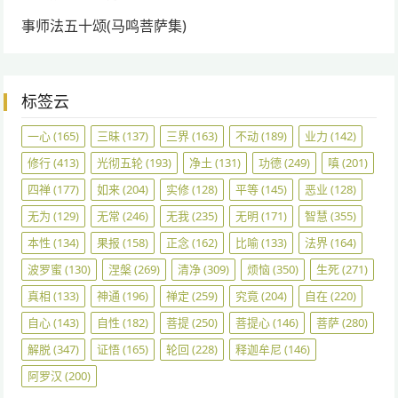
事师法五十颂(马鸣菩萨集)
标签云
一心
(165)
三昧
(137)
三界
(163)
不动
(189)
业力
(142)
修行
(413)
光彻五轮
(193)
净土
(131)
功德
(249)
嗔
(201)
四禅
(177)
如来
(204)
实修
(128)
平等
(145)
恶业
(128)
无为
(129)
无常
(246)
无我
(235)
无明
(171)
智慧
(355)
本性
(134)
果报
(158)
正念
(162)
比喻
(133)
法界
(164)
波罗蜜
(130)
涅槃
(269)
清净
(309)
烦恼
(350)
生死
(271)
真相
(133)
神通
(196)
禅定
(259)
究竟
(204)
自在
(220)
自心
(143)
自性
(182)
菩提
(250)
菩提心
(146)
菩萨
(280)
解脱
(347)
证悟
(165)
轮回
(228)
释迦牟尼
(146)
阿罗汉
(200)