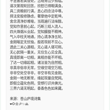
不慧置若黄昏处，怎晓青山夕照临。
道次第观轮回苦，欣慰已得暇满身。
具二资粮前行满，息心四念法中尊。
择法安般修静虑，奢摩他中定乾坤。
舍念清净妙难喻，当观遍行法味醇。
觉知作意前心起，巧断三结入流人。
四大烽烟从业起，觉知朦胧不精神。
气入中柱天地通，持心清净净五轮。
金刚喻定无忧恼，般若现前不见心。
透此二关心源相，无心道人堪可称。
无心犹隔一重关，无住生心见全真。
真境即离一切相，离相亦能不坏相。
了达一切缘起相，诸法皆为自然相。
非真非俗非无常，空缘空境空万相。
非非空处空非非，非空非有见金刚。
金刚一地无断常，缘起现量自梵网。
即假立蕴化色明，受想行识共佛光。
三界六道无明起，香香色色如来藏。
来源：苍山庐境诗集
❤️🌻🌼🎉✨🙏