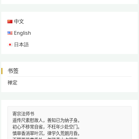
中文
English
日本語
书签
禅定
寄宗法师书
遥传尺素慰故人，善知已为纳子身。
初心不移常自省，不枉年少赴空门。
慎审香消翠叶沉，律学久荒朗月昏。