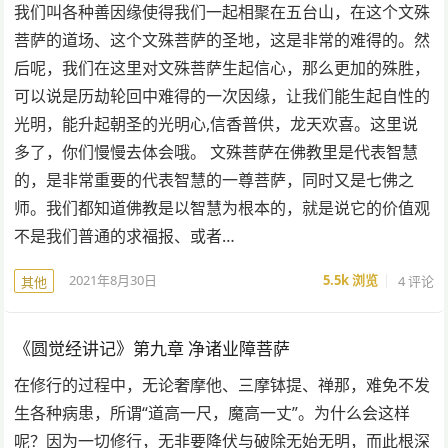
我们叫各种善因缘使得我们一起相聚在五台山，在这个文殊
菩萨的道场、这个文殊菩萨的圣地，这是非常的难得的。然
后呢，我们在这里对文殊菩萨生起信心，那么更加的殊胜，
可以说是历劫轮回中难得的一次因缘，让我们能生起自性的
光明，能升起朝圣的光明心,信香普供，龙天欢喜。这里说
多了，你们慢慢去体会哦。 文殊菩萨在佛教里是代表智慧
的，是非常重要的代表智慧的一尊菩萨，同时又是七佛之
师。我们都知道佛教是以智慧为根本的，就是说它的价值观
不是我们普通的求福报、或者…
2021年8月30日
5.5k
浏览
4 评论
其他
《圆觉经讲记》第九章 净诸业障菩萨
在修行的过程中，无论奢摩他、三摩钵提、禅那，难免不发
生各种病患，所谓“道高一尺，魔高一丈”。为什么会这样
呢？因为一切修行，无非要降伏与破除无始无明，而此根深