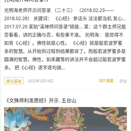
光明海老师开示问答录 （二十三） （2018.02.23——
2018.02.28） 关键词： 《心经》 参话头 法法都当机 发心...
2017.07.20 某贴“溪禅师问答录”链接… 某：这个群主师兄能
否看看，讲的正确与否，有些拿不准。 光明海： 我觉得不
如背《心经》。佛性就是心性。 《心经》就是般若波罗蜜
多的智慧。从开始到过程到结果都说了。而般若波罗蜜多是
圆满的智慧。佛性，如来藏等的讲法并不会超过般若波罗蜜
多。 把《心经》逐字逐句搞…
2022年2月14日
337
浏览
评论
佛法基础
《文殊师利发愿经》开示 .五台山