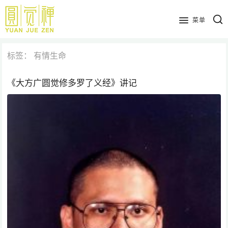
跳
到
菜单
主
要
标签：
有情生命
内
容
《大方广圆觉修多罗了义经》讲记