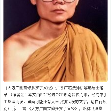
《大方广圆觉修多罗了义经》讲记 广超法师讲解逸居士笔
录 （编者注：本文由PDF经过OCR识别转换而来，经简单手
工整理而发，里面可能还有大量识别错误的文字，请自行甄
别） 序 言 《大方广圆觉修多罗了义经》，略称《圆觉