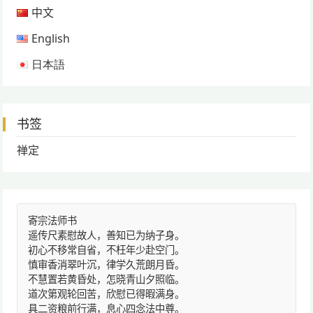
中文
English
日本語
书签
禅定
寄宗法师书
遥传尺素慰故人，善知已为纳子身。
初心不移常自省，不枉年少赴空门。
慎审香消翠叶沉，律学久荒朗月昏。
不慧置若黄昏处，怎晓青山夕照临。
道次第观轮回苦，欣慰已得暇满身。
具二资粮前行满，息心四念法中尊。