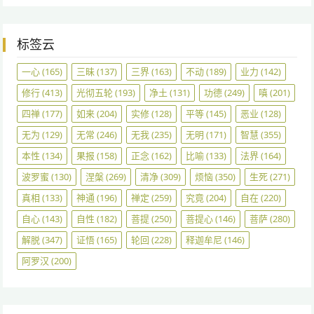
标签云
一心
(165)
三昧
(137)
三界
(163)
不动
(189)
业力
(142)
修行
(413)
光彻五轮
(193)
净土
(131)
功德
(249)
嗔
(201)
四禅
(177)
如来
(204)
实修
(128)
平等
(145)
恶业
(128)
无为
(129)
无常
(246)
无我
(235)
无明
(171)
智慧
(355)
本性
(134)
果报
(158)
正念
(162)
比喻
(133)
法界
(164)
波罗蜜
(130)
涅槃
(269)
清净
(309)
烦恼
(350)
生死
(271)
真相
(133)
神通
(196)
禅定
(259)
究竟
(204)
自在
(220)
自心
(143)
自性
(182)
菩提
(250)
菩提心
(146)
菩萨
(280)
解脱
(347)
证悟
(165)
轮回
(228)
释迦牟尼
(146)
阿罗汉
(200)