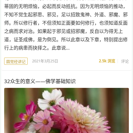
蒂固的无明烦恼，必起而反动抵抗。因为无明烦恼的推动，
不知不觉生起邪思、邪见，足以招致鬼神、外道、邪魔、邪
师。所以修行者，不但须知正面要如何修行，也须知道反面
之病而求对治。如果起于邪见或招邪魔，反自以为得无上
道，证圣成佛，是为倒见。所以此章以及下章，特别提出修
行上的病患而抉择之。此章说…
2021年3月25日
2.5k
浏览
评论
圆觉经讲记
32众生的意义——佛学基础知识