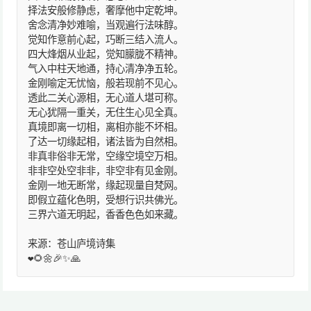
择法安般修静虑，奢摩他中定乾坤。
舍念清净妙难喻，当观遍行法味醇。
觉知作意前心起，巧断三结入流人。
四大烽烟从业起，觉知朦胧不精神。
气入中柱天地通，持心清净净五轮。
金刚喻定无忧恼，般若现前不见心。
透此二关心源相，无心道人堪可称。
无心犹隔一重关，无住生心见全真。
真境即离一切相，离相亦能不坏相。
了达一切缘起相，诸法皆为自然相。
非真非俗非无常，空缘空境空万相。
非非空处空非非，非空非有见金刚。
金刚一地无断常，缘起现量自梵网。
即假立蕴化色明，受想行识共佛光。
三界六道无明起，香香色色如来藏。
来源：苍山庐境诗集
❤️🌻🌼🎉✨🙏