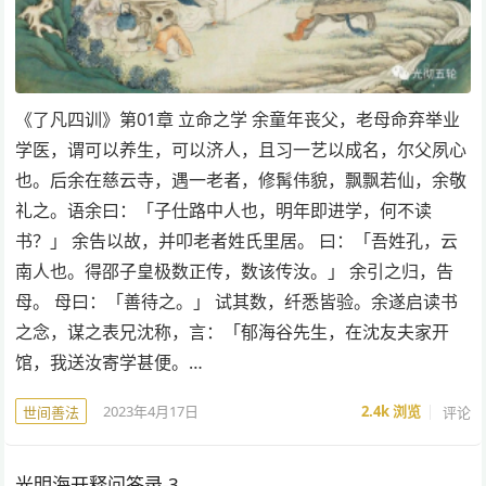
《了凡四训》第01章 立命之学 ​余童年丧父，老母命弃举业
学医，谓可以养生，可以济人，且习一艺以成名，尔父夙心
也。后余在慈云寺，遇一老者，修髯伟貌，飘飘若仙，余敬
礼之。语余曰：「子仕路中人也，明年即进学，何不读
书？」 余告以故，并叩老者姓氏里居。 曰：「吾姓孔，云
南人也。得邵子皇极数正传，数该传汝。」 余引之归，告
母。 母曰：「善待之。」 试其数，纤悉皆验。余遂启读书
之念，谋之表兄沈称，言：「郁海谷先生，在沈友夫家开
馆，我送汝寄学甚便。…
2023年4月17日
2.4k
浏览
评论
世间善法
光明海开释问答录-3