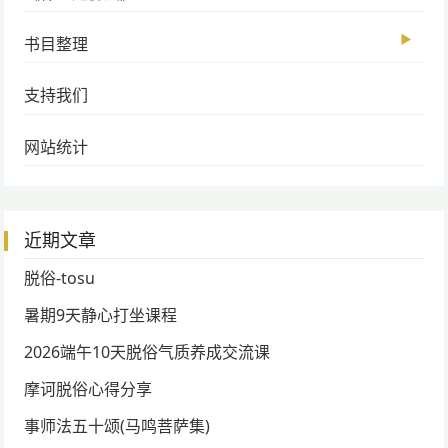
▶
书目整理
支持我们
网站统计
近期文章
脱俗-tosu
暑期9天静心打坐课程
2026端午10天脱俗气质养成交流课
摩诃脱俗心得分享
事师法五十颂(马鸣菩萨集)