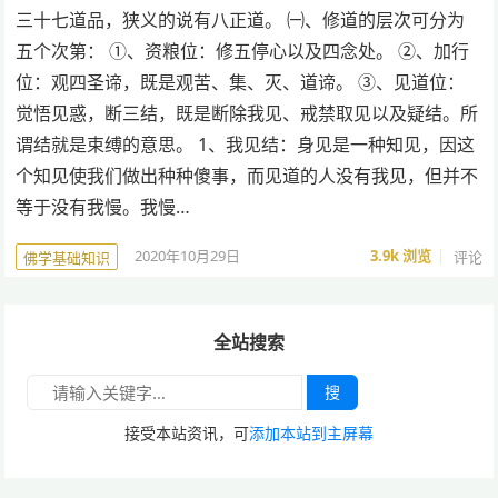
三十七道品，狭义的说有八正道。 ㈠、修道的层次可分为
五个次第： ①、资粮位：修五停心以及四念处。 ②、加行
位：观四圣谛，既是观苦、集、灭、道谛。 ③、见道位：
觉悟见惑，断三结，既是断除我见、戒禁取见以及疑结。所
谓结就是束缚的意思。 1、我见结：身见是一种知见，因这
个知见使我们做出种种傻事，而见道的人没有我见，但并不
等于没有我慢。我慢…
2020年10月29日
3.9k
浏览
评论
佛学基础知识
全站搜索
搜
接受本站资讯，可
添加本站到主屏幕