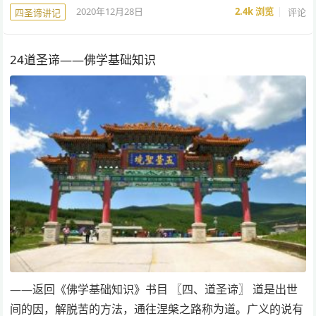
2020年12月28日
2.4k
浏览
评论
四圣谛讲记
24道圣谛——佛学基础知识
——返回《佛学基础知识》书目 〖四、道圣谛〗 道是出世
间的因，解脱苦的方法，通往涅槃之路称为道。广义的说有