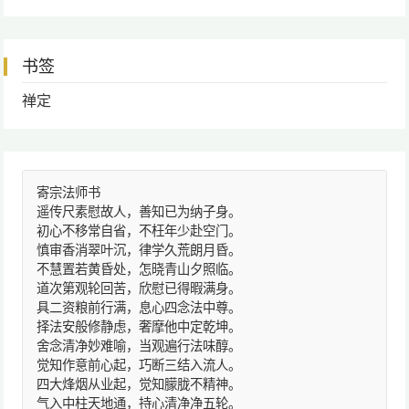
书签
禅定
寄宗法师书
遥传尺素慰故人，善知已为纳子身。
初心不移常自省，不枉年少赴空门。
慎审香消翠叶沉，律学久荒朗月昏。
不慧置若黄昏处，怎晓青山夕照临。
道次第观轮回苦，欣慰已得暇满身。
具二资粮前行满，息心四念法中尊。
择法安般修静虑，奢摩他中定乾坤。
舍念清净妙难喻，当观遍行法味醇。
觉知作意前心起，巧断三结入流人。
四大烽烟从业起，觉知朦胧不精神。
气入中柱天地通，持心清净净五轮。