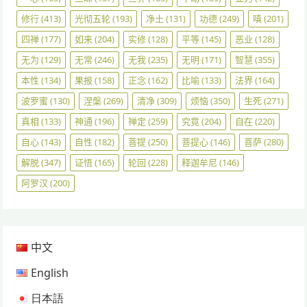
修行
(413)
光彻五轮
(193)
净土
(131)
功德
(249)
嗔
(201)
四禅
(177)
如来
(204)
实修
(128)
平等
(145)
恶业
(128)
无为
(129)
无常
(246)
无我
(235)
无明
(171)
智慧
(355)
本性
(134)
果报
(158)
正念
(162)
比喻
(133)
法界
(164)
波罗蜜
(130)
涅槃
(269)
清净
(309)
烦恼
(350)
生死
(271)
真相
(133)
神通
(196)
禅定
(259)
究竟
(204)
自在
(220)
自心
(143)
自性
(182)
菩提
(250)
菩提心
(146)
菩萨
(280)
解脱
(347)
证悟
(165)
轮回
(228)
释迦牟尼
(146)
阿罗汉
(200)
中文
English
日本語