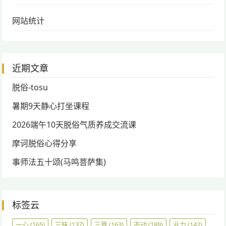
网站统计
近期文章
脱俗-tosu
暑期9天静心打坐课程
2026端午10天脱俗气质养成交流课
摩诃脱俗心得分享
事师法五十颂(马鸣菩萨集)
标签云
一心
(165)
三昧
(137)
三界
(163)
不动
(189)
业力
(142)