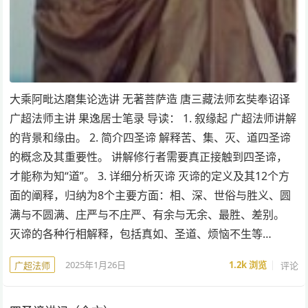
大乘阿毗达磨集论选讲 无著菩萨造 唐三藏法师玄奘奉诏译
广超法师主讲 果逸居士笔录 导读： 1. 叙缘起 广超法师讲解
的背景和缘由。 2. 简介四圣谛 解释苦、集、灭、道四圣谛
的概念及其重要性。 讲解修行者需要真正接触到四圣谛，
才能称为知“道”。 3. 详细分析灭谛 灭谛的定义及其12个方
面的阐释，归纳为8个主要方面：相、深、世俗与胜义、圆
满与不圆满、庄严与不庄严、有余与无余、最胜、差别。
灭谛的各种行相解释，包括真如、圣道、烦恼不生等…
2025年1月26日
1.2k
浏览
评论
广超法师