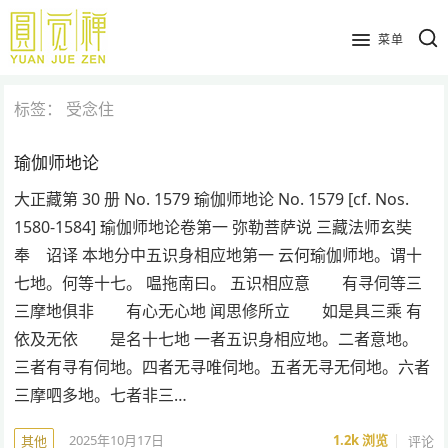
跳
到
菜单
主
要
标签：
受念住
内
容
瑜伽师地论
大正藏第 30 册 No. 1579 瑜伽师地论 No. 1579 [cf. Nos.
1580-1584] 瑜伽师地论卷第一 弥勒菩萨说 三藏法师玄奘
奉 诏译 本地分中五识身相应地第一 云何瑜伽师地。谓十
七地。何等十七。 嗢拖南曰。 五识相应意 有寻伺等三
三摩地俱非 有心无心地 闻思修所立 如是具三乘 有
依及无依 是名十七地 一者五识身相应地。二者意地。
三者有寻有伺地。四者无寻唯伺地。五者无寻无伺地。六者
三摩呬多地。七者非三…
2025年10月17日
1.2k
浏览
评论
其他