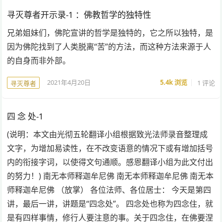
寻灭尊者开示录-1 ：佛教哲学的独特性
兄弟姐妹们，佛陀宣讲的哲学是独特的，它之所以独特，是
因为佛陀找到了人类脱离“苦”的方法，而这种方法来源于人
的自身而非外部。
2021年4月20日
5.4k
浏览
1 评论
寻灭尊者
四 念 处-1
(说明：本文由光彻五轮翻译小组根据致光法师录音整理成
文字，为增加易读性，在不改变语意的情况下或有增加括号
内的衔接字词，以使得文句通顺。感恩翻译小组为此文付出
的努力！) 南无本师释迦牟尼佛 南无本师释迦牟尼佛 南无本
师释迦牟尼佛 （放掌） 各位法师、各位居士： 今天是第四
讲，最后一讲，讲题是“四念处”。 四念处也称为四念住，就
是有四样事情，修行人要注意的事。关于四念住，在佛要涅