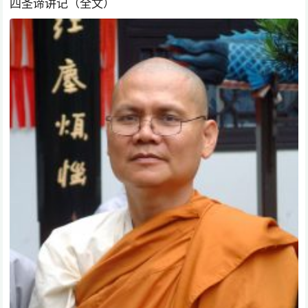
四圣谛讲记（全文）