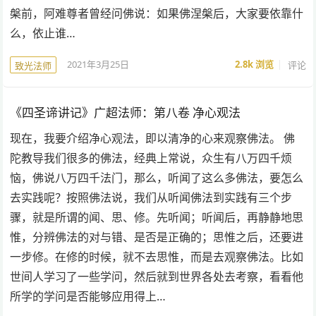
槃前，阿难尊者曾经问佛说：如果佛涅槃后，大家要依靠什
么，依止谁…
2021年3月25日
2.8k
浏览
评论
致光法师
《四圣谛讲记》广超法师：第八卷 净心观法
现在，我要介绍净心观法，即以清净的心来观察佛法。 佛
陀教导我们很多的佛法，经典上常说，众生有八万四千烦
恼，佛说八万四千法门，那么，听闻了这么多佛法，要怎么
去实践呢？按照佛法说，我们从听闻佛法到实践有三个步
骤，就是所谓的闻、思、修。先听闻；听闻后，再静静地思
惟，分辨佛法的对与错、是否是正确的；思惟之后，还要进
一步修。在修的时候，就不去思惟，而是去观察佛法。比如
世间人学习了一些学问，然后就到世界各处去考察，看看他
所学的学问是否能够应用得上…