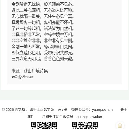
金刚喻定无忧恼，般若现前不见心。
透此二关心源相，无心道人堪可称。
无心犹隔一重关，无住生心见全真。
真境即离一切相，离相亦能不坏相。
了达一切缘起相，诸法皆为自然相。
非真非俗非无常，空缘空境空万相。
非非空处空非非，非空非有见金刚。
金刚一地无断常，缘起现量自梵网。
即假立蕴化色明，受想行识共佛光。
三界六道无明起，香香色色如来藏。
来源：苍山庐境诗集
❤️🌻🌼🎉✨🙏
© 2026
圆觉禅-月印千江正念学苑
卍○卍
微信公众号：yuanjuechan
关于
我们
月印千江助手微信号：guangchewulun
🤖