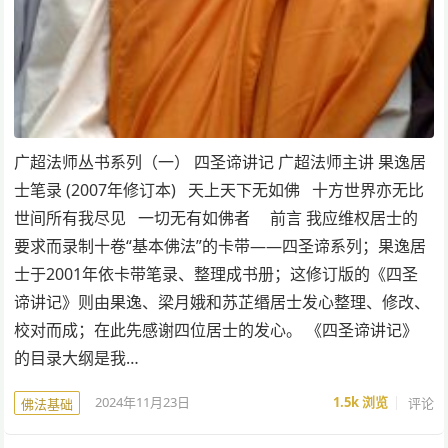
广超法师丛书系列（一） 四圣谛讲记 广超法师主讲 果逸居
士笔录 (2007年修订本) 天上天下无如佛 十方世界亦无比
世间所有我尽见 一切无有如佛者 前言 我应维权居士的
要求而录制十卷“基本佛法”的卡带——四圣谛系列；果逸居
士于2001年依卡带笔录、整理成书册；这修订版的《四圣
谛讲记》则由果逸、梁月娥和苏芷缗居士发心整理、修改、
校对而成；在此先感谢四位居士的发心。 《四圣谛讲记》
的目录大纲是我…
2024年11月23日
1.5k
浏览
评论
佛法基础