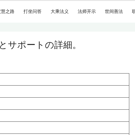
定慧之路
打坐问答
大乘法义
法师开示
世间善法
とサポートの詳細。