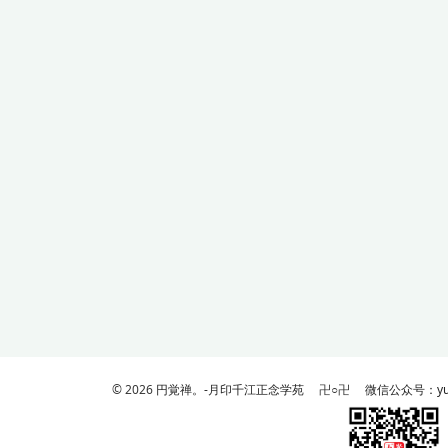
© 2026
円覚禅。-月印千江正念学苑
卍○卍
微信公众号：yua