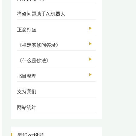
禅修问题助手AI机器人
▶
正念打坐
▶
《禅定实修问答录》
▶
《什么是佛法》
▶
书目整理
支持我们
网站统计
最近の投稿