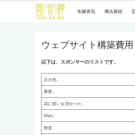
跳
到
实修资讯
佛法基础
主
要
内
容
ウェブサイト構築費用
以下は、スポンサーのリストです。
正の光。
果青。
花に笑いを浮かべた。
hfan。
智音。