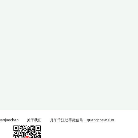
njuechan
关于我们
月印千江助手微信号：guangchewulun