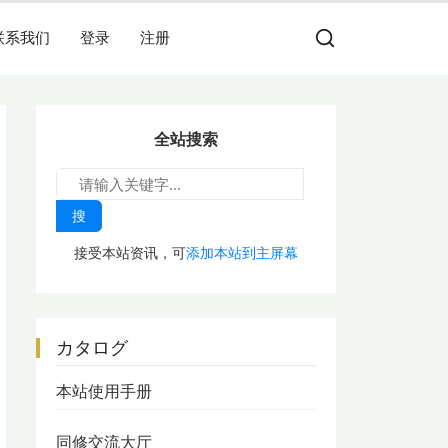
联系我们
登录
注册
全站搜索
搜
接受本站资讯，可
添加本站到主屏幕
カタログ
本站使用手册
同修交流大厅