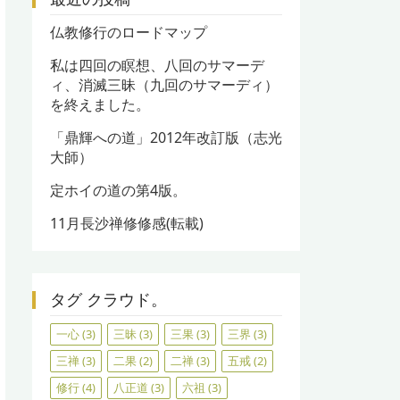
仏教修行のロードマップ
私は四回の瞑想、八回のサマーデ
ィ、消滅三昧（九回のサマーディ）
を終えました。
「鼎輝への道」2012年改訂版（志光
大師）
定ホイの道の第4版。
11月長沙禅修修感(転載)
タグ クラウド。
一心
(3)
三昧
(3)
三果
(3)
三界
(3)
三禅
(3)
二果
(2)
二禅
(3)
五戒
(2)
修行
(4)
八正道
(3)
六祖
(3)