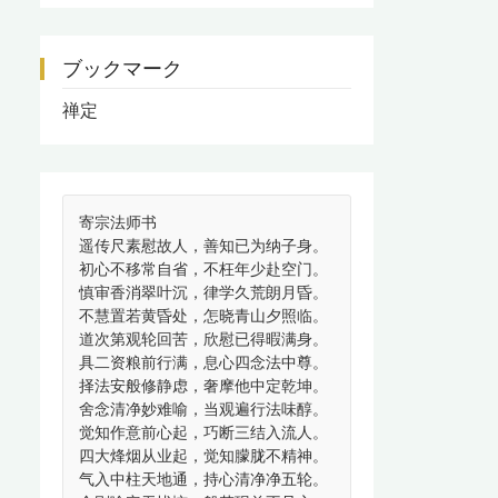
ブックマーク
禅定
寄宗法师书
遥传尺素慰故人，善知已为纳子身。
初心不移常自省，不枉年少赴空门。
慎审香消翠叶沉，律学久荒朗月昏。
不慧置若黄昏处，怎晓青山夕照临。
道次第观轮回苦，欣慰已得暇满身。
具二资粮前行满，息心四念法中尊。
择法安般修静虑，奢摩他中定乾坤。
舍念清净妙难喻，当观遍行法味醇。
觉知作意前心起，巧断三结入流人。
四大烽烟从业起，觉知朦胧不精神。
气入中柱天地通，持心清净净五轮。