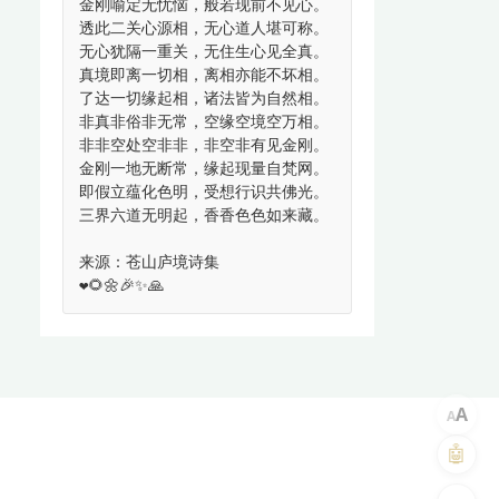
金刚喻定无忧恼，般若现前不见心。
透此二关心源相，无心道人堪可称。
无心犹隔一重关，无住生心见全真。
真境即离一切相，离相亦能不坏相。
了达一切缘起相，诸法皆为自然相。
非真非俗非无常，空缘空境空万相。
非非空处空非非，非空非有见金刚。
金刚一地无断常，缘起现量自梵网。
即假立蕴化色明，受想行识共佛光。
三界六道无明起，香香色色如来藏。
来源：苍山庐境诗集
❤️🌻🌼🎉✨🙏
A
A
🤖