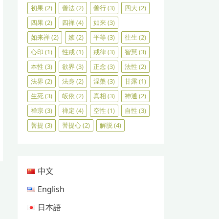
初果
(2)
善法
(2)
善行
(3)
四大
(2)
四果
(2)
四禅
(4)
如来
(3)
如来禅
(2)
嫉
(2)
平等
(3)
往生
(2)
心印
(1)
性戒
(1)
戒律
(3)
智慧
(3)
本性
(3)
欲界
(3)
正念
(3)
法性
(2)
法界
(2)
法身
(2)
涅槃
(3)
甘露
(1)
生死
(3)
皈依
(2)
真相
(3)
神通
(2)
禅宗
(3)
禅定
(4)
空性
(1)
自性
(3)
菩提
(3)
菩提心
(2)
解脱
(4)
中文
English
日本語