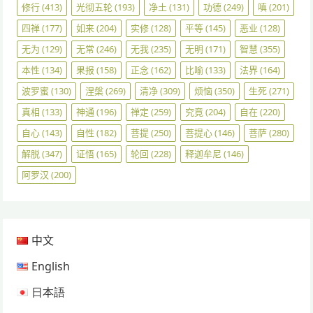
修行
(413)
光彻五轮
(193)
净土
(131)
功德
(249)
嗔
(201)
四禅
(177)
如来
(204)
实修
(128)
平等
(145)
恶业
(128)
无为
(129)
无常
(246)
无我
(235)
无明
(171)
智慧
(355)
本性
(134)
果报
(158)
正念
(162)
比喻
(133)
法界
(164)
波罗蜜
(130)
涅槃
(269)
清净
(309)
烦恼
(350)
生死
(271)
真相
(133)
神通
(196)
禅定
(259)
究竟
(204)
自在
(220)
自心
(143)
自性
(182)
菩提
(250)
菩提心
(146)
菩萨
(280)
解脱
(347)
证悟
(165)
轮回
(228)
释迦牟尼
(146)
阿罗汉
(200)
中文
English
日本語