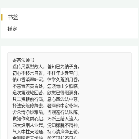
书签
禅定
寄宗法师书
遥传尺素慰故人，善知已为纳子身。
初心不移常自省，不枉年少赴空门。
慎审香消翠叶沉，律学久荒朗月昏。
不慧置若黄昏处，怎晓青山夕照临。
道次第观轮回苦，欣慰已得暇满身。
具二资粮前行满，息心四念法中尊。
择法安般修静虑，奢摩他中定乾坤。
舍念清净妙难喻，当观遍行法味醇。
觉知作意前心起，巧断三结入流人。
四大烽烟从业起，觉知朦胧不精神。
气入中柱天地通，持心清净净五轮。
金刚喻定无忧恼，般若现前不见心。