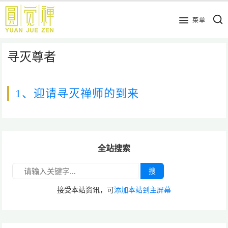
跳
到
菜单
主
要
寻灭尊者
内
容
1、迎请寻灭禅师的到来
全站搜索
搜
接受本站资讯，可
添加本站到主屏幕