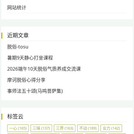
网站统计
近期文章
脱俗-tosu
暑期9天静心打坐课程
2026端午10天脱俗气质养成交流课
摩诃脱俗心得分享
事师法五十颂(马鸣菩萨集)
标签云
一心
(165)
三昧
(137)
三界
(163)
不动
(189)
业力
(142)