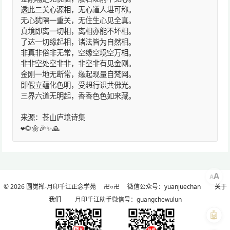
透此二关心源相，无心道人堪可称。
无心犹隔一重关，无住生心见全真。
真境即离一切相，离相亦能不坏相。
了达一切缘起相，诸法皆为自然相。
非真非俗非无常，空缘空境空万相。
非非空处空非非，非空非有见金刚。
金刚一地无断常，缘起现量自梵网。
即假立蕴化色明，受想行识共佛光。
三界六道无明起，香香色色如来藏。
来源：苍山庐境诗集
❤️🌻🌼🎉✨🙏
A
A
© 2026
圆觉禅-月印千江正念学苑
卍○卍
微信公众号：yuanjuechan
关于
我们
月印千江助手微信号：guangchewulun
🤖