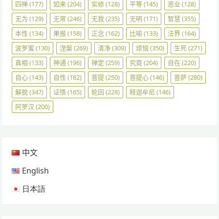
四禅
(177)
如来
(204)
实修
(128)
平等
(145)
恶业
(128)
无为
(129)
无常
(246)
无我
(235)
无明
(171)
智慧
(355)
本性
(134)
果报
(158)
正念
(162)
比喻
(133)
法界
(164)
波罗蜜
(130)
涅槃
(269)
清净
(309)
烦恼
(350)
生死
(271)
真相
(133)
神通
(196)
禅定
(259)
究竟
(204)
自在
(220)
自心
(143)
自性
(182)
菩提
(250)
菩提心
(146)
菩萨
(280)
解脱
(347)
证悟
(165)
轮回
(228)
释迦牟尼
(146)
阿罗汉
(200)
中文
English
日本語