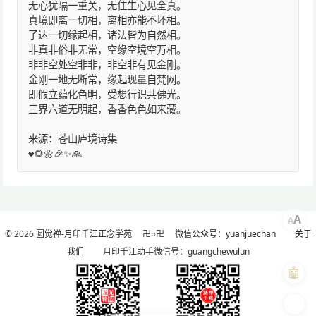
无心犹隔一重关，无住生心见全真。
真境即离一切相，离相亦能不坏相。
了达一切缘起相，诸法皆为自然相。
非真非俗非无常，空缘空境空万相。
非非空处空非非，非空非有见金刚。
金刚一地无断常，缘起现量自梵网。
即假立蕴化色明，受想行识共佛光。
三界六道无明起，香香色色如来藏。
来源：苍山庐境诗集
❤️🌻🌼🎉✨🙏
A
A
© 2026
圆觉禅-月印千江正念学苑
卍○卍
微信公众号：yuanjuechan
关于
我们
月印千江助手微信号：guangchewulun
🤖
🎨