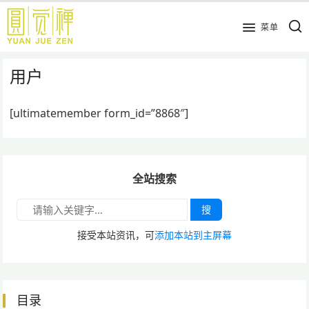
跳
到
菜单
主
要
用户
内
容
[ultimatemember form_id=”8868″]
全站搜索
搜
接受本站资讯，可
添加本站到主屏幕
目录