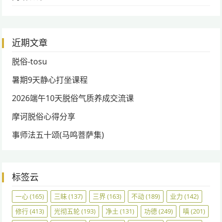
近期文章
脱俗-tosu
暑期9天静心打坐课程
2026端午10天脱俗气质养成交流课
摩诃脱俗心得分享
事师法五十颂(马鸣菩萨集)
标签云
一心
(165)
三昧
(137)
三界
(163)
不动
(189)
业力
(142)
修行
(413)
光彻五轮
(193)
净土
(131)
功德
(249)
嗔
(201)