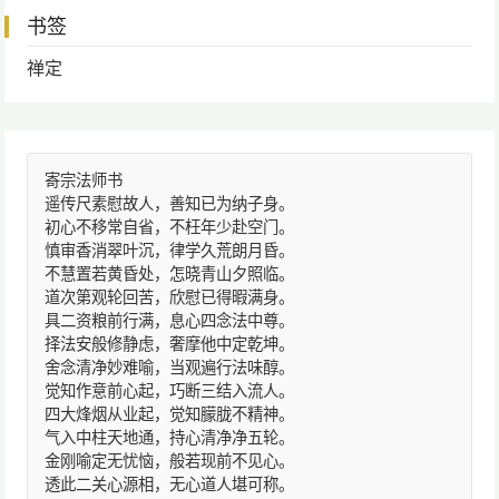
书签
禅定
寄宗法师书
遥传尺素慰故人，善知已为纳子身。
初心不移常自省，不枉年少赴空门。
慎审香消翠叶沉，律学久荒朗月昏。
不慧置若黄昏处，怎晓青山夕照临。
道次第观轮回苦，欣慰已得暇满身。
具二资粮前行满，息心四念法中尊。
择法安般修静虑，奢摩他中定乾坤。
舍念清净妙难喻，当观遍行法味醇。
觉知作意前心起，巧断三结入流人。
四大烽烟从业起，觉知朦胧不精神。
气入中柱天地通，持心清净净五轮。
金刚喻定无忧恼，般若现前不见心。
透此二关心源相，无心道人堪可称。