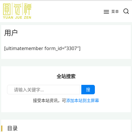
跳
到
菜单
主
要
用户
内
容
[ultimatemember form_id=”3307″]
全站搜索
搜
接受本站资讯，可
添加本站到主屏幕
目录