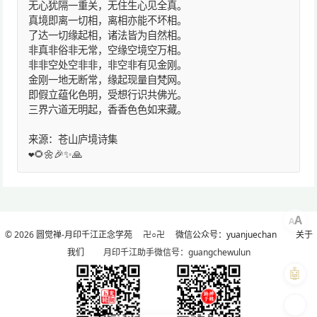
无心犹隔一重关，无住生心见全真。
真境即离一切相，离相亦能不坏相。
了达一切缘起相，诸法皆为自然相。
非真非俗非无常，空缘空境空万相。
非非空处空非非，非空非有见金刚。
金刚一地无断常，缘起现量自梵网。
即假立蕴化色明，受想行识共佛光。
三界六道无明起，香香色色如来藏。
来源：苍山庐境诗集
❤️🌻🌼🎉✨🙏
A
A
© 2026
圆觉禅-月印千江正念学苑
卍○卍
微信公众号：yuanjuechan
关于
我们
月印千江助手微信号：guangchewulun
🤖
🎨