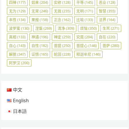
四禅
(177)
如来
(204)
实修
(128)
平等
(145)
恶业
(128)
无为
(129)
无常
(246)
无我
(235)
无明
(171)
智慧
(355)
本性
(134)
果报
(158)
正念
(162)
比喻
(133)
法界
(164)
波罗蜜
(130)
涅槃
(269)
清净
(309)
烦恼
(350)
生死
(271)
真相
(133)
神通
(196)
禅定
(259)
究竟
(204)
自在
(220)
自心
(143)
自性
(182)
菩提
(250)
菩提心
(146)
菩萨
(280)
解脱
(347)
证悟
(165)
轮回
(228)
释迦牟尼
(146)
阿罗汉
(200)
中文
English
日本語