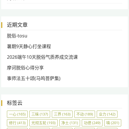
近期文章
脱俗-tosu
暑期9天静心打坐课程
2026端午10天脱俗气质养成交流课
摩诃脱俗心得分享
事师法五十颂(马鸣菩萨集)
标签云
一心
(165)
三昧
(137)
三界
(163)
不动
(189)
业力
(142)
修行
(413)
光彻五轮
(193)
净土
(131)
功德
(249)
嗔
(201)