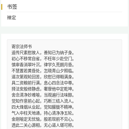
书签
禅定
寄宗法师书
遥传尺素慰故人，善知已为纳子身。
初心不移常自省，不枉年少赴空门。
慎审香消翠叶沉，律学久荒朗月昏。
不慧置若黄昏处，怎晓青山夕照临。
道次第观轮回苦，欣慰已得暇满身。
具二资粮前行满，息心四念法中尊。
择法安般修静虑，奢摩他中定乾坤。
舍念清净妙难喻，当观遍行法味醇。
觉知作意前心起，巧断三结入流人。
四大烽烟从业起，觉知朦胧不精神。
气入中柱天地通，持心清净净五轮。
金刚喻定无忧恼，般若现前不见心。
透此二关心源相，无心道人堪可称。