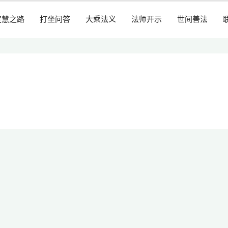
定慧之路
打坐问答
大乘法义
法师开示
世间善法