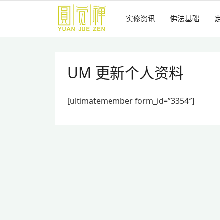
跳
到
实修资讯
佛法基础
主
要
内
容
UM 更新个人资料
[ultimatemember form_id=”3354″]