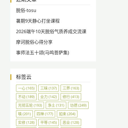
脱俗-tosu
暑期9天静心打坐课程
2026端午10天脱俗气质养成交流课
摩诃脱俗心得分享
事师法五十颂(马鸣菩萨集)
标签云
一心
(165)
三昧
(137)
三界
(163)
不动
(189)
业力
(142)
修行
(413)
光彻五轮
(193)
净土
(131)
功德
(249)
嗔
(201)
四禅
(177)
如来
(204)
实修
(128)
平等
(145)
恶业
(128)