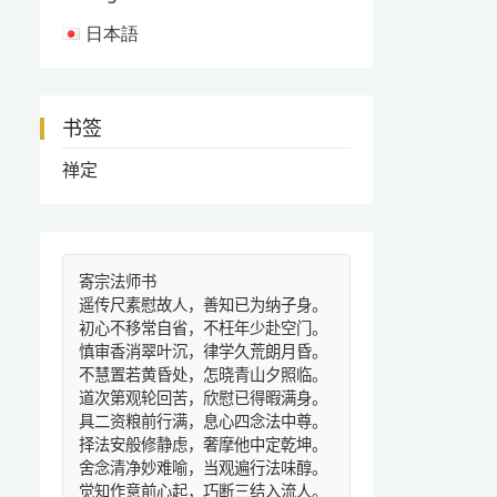
日本語
书签
禅定
寄宗法师书
遥传尺素慰故人，善知已为纳子身。
初心不移常自省，不枉年少赴空门。
慎审香消翠叶沉，律学久荒朗月昏。
不慧置若黄昏处，怎晓青山夕照临。
道次第观轮回苦，欣慰已得暇满身。
具二资粮前行满，息心四念法中尊。
择法安般修静虑，奢摩他中定乾坤。
舍念清净妙难喻，当观遍行法味醇。
觉知作意前心起，巧断三结入流人。