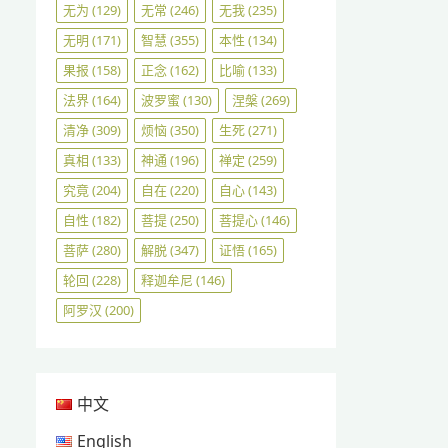
无为
(129)
无常
(246)
无我
(235)
无明
(171)
智慧
(355)
本性
(134)
果报
(158)
正念
(162)
比喻
(133)
法界
(164)
波罗蜜
(130)
涅槃
(269)
清净
(309)
烦恼
(350)
生死
(271)
真相
(133)
神通
(196)
禅定
(259)
究竟
(204)
自在
(220)
自心
(143)
自性
(182)
菩提
(250)
菩提心
(146)
菩萨
(280)
解脱
(347)
证悟
(165)
轮回
(228)
释迦牟尼
(146)
阿罗汉
(200)
中文
English