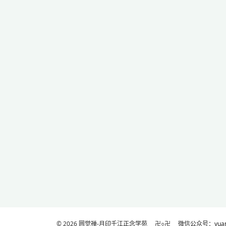
© 2026
圆觉禅-月印千江正念学苑
卍○卍
微信公众号：yuanj