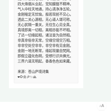
四大烽烟从业起，觉知朦胧不精神。
气入中柱天地通，持心清净净五轮。
金刚喻定无忧恼，般若现前不见心。
透此二关心源相，无心道人堪可称。
无心犹隔一重关，无住生心见全真。
真境即离一切相，离相亦能不坏相。
了达一切缘起相，诸法皆为自然相。
非真非俗非无常，空缘空境空万相。
非非空处空非非，非空非有见金刚。
金刚一地无断常，缘起现量自梵网。
即假立蕴化色明，受想行识共佛光。
三界六道无明起，香香色色如来藏。
来源：苍山庐境诗集
❤️🌻🌼🎉✨🙏
A
A