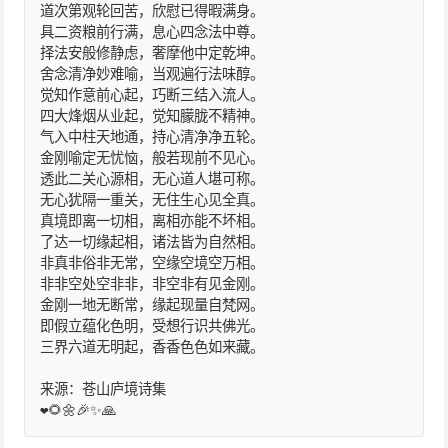
道次第观轮回苦，欣慰已得暇满身。
具二资粮前行满，息心四念法中尊。
择法安般修静虑，奢摩他中定乾坤。
舍念清净妙难喻，当观遍行法味醇。
觉知作意前心起，巧断三结入流人。
四大烽烟从业起，觉知朦胧不精神。
气入中柱天地通，持心清净净五轮。
金刚喻定无忧恼，般若现前不见心。
透此二关心源相，无心道人堪可称。
无心犹隔一重关，无住生心见全真。
真境即离一切相，离相亦能不坏相。
了达一切缘起相，诸法皆为自然相。
非真非俗非无常，空缘空境空万相。
非非空处空非非，非空非有见金刚。
金刚一地无断常，缘起现量自梵网。
即假立蕴化色明，受想行识共佛光。
三界六道无明起，香香色色如来藏。
来源：苍山庐境诗集
❤️🌻🌼🎉✨🙏