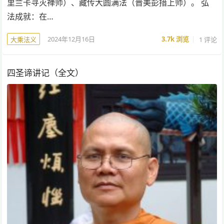
里兰卡寻灭禅师）、藏传大圆满法（晋美彭措上师）。 弘
法成就：在…
2024年12月16日
3.7k
浏览
1 评论
大乘法义
四圣谛讲记（全文）