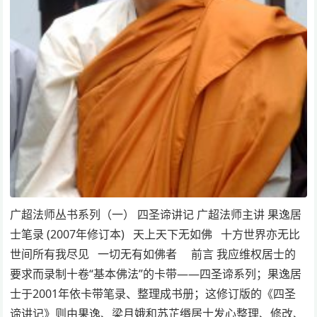
广超法师丛书系列（一） 四圣谛讲记 广超法师主讲 果逸居
士笔录 (2007年修订本) 天上天下无如佛 十方世界亦无比
世间所有我尽见 一切无有如佛者 前言 我应维权居士的
要求而录制十卷“基本佛法”的卡带——四圣谛系列；果逸居
士于2001年依卡带笔录、整理成书册；这修订版的《四圣
谛讲记》则由果逸、梁月娥和苏芷缗居士发心整理、修改、