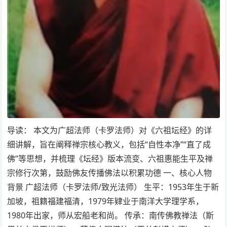
导读： 本文为广超法师（卡罗法师）对《六祖坛经》的详
细讲解，旨在阐释禅宗核心教义，包括“自性本净”“直了成
佛”等思想，并梳理《坛经》版本流变、六祖惠能生平及禅
宗修行次第，鼓励佛友传播佛法以积累功德 一、核心人物
背景 广超法师（卡罗法师/致光法师） 生平：1953年生于新
加坡，祖籍福建福清，1979年肄业于南洋大学理学系，
1980年出家，师从宏船老和尚。 传承：南传佛教禅法（斯