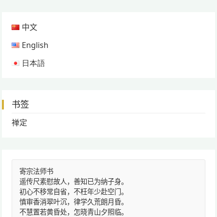
中文
English
日本語
书签
禅定
寄宗法师书
遥传尺素慰故人，善知已为纳子身。
初心不移常自省，不枉年少赴空门。
慎审香消翠叶沉，律学久荒朗月昏。
不慧置若黄昏处，怎晓青山夕照临。