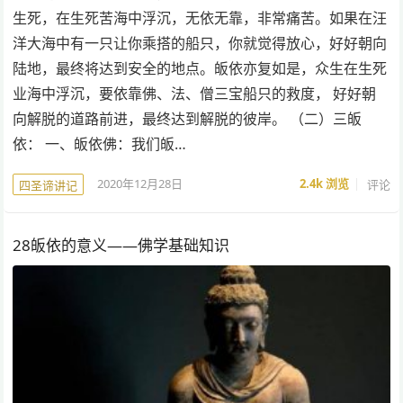
生死，在生死苦海中浮沉，无依无靠，非常痛苦。如果在汪
洋大海中有一只让你乘搭的船只，你就觉得放心，好好朝向
陆地，最终将达到安全的地点。皈依亦复如是，众生在生死
业海中浮沉，要依靠佛、法、僧三宝船只的救度， 好好朝
向解脱的道路前进，最终达到解脱的彼岸。 （二）三皈
依： 一、皈依佛：我们皈…
2020年12月28日
2.4k
浏览
评论
四圣谛讲记
28皈依的意义——佛学基础知识