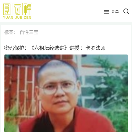
跳
到
菜单
主
要
标签：
自性三宝
内
容
密码保护：《六祖坛经选讲》讲授 ：卡罗法师