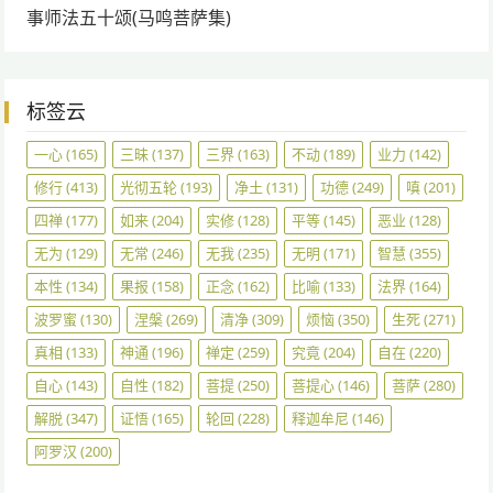
事师法五十颂(马鸣菩萨集)
标签云
一心
(165)
三昧
(137)
三界
(163)
不动
(189)
业力
(142)
修行
(413)
光彻五轮
(193)
净土
(131)
功德
(249)
嗔
(201)
四禅
(177)
如来
(204)
实修
(128)
平等
(145)
恶业
(128)
无为
(129)
无常
(246)
无我
(235)
无明
(171)
智慧
(355)
本性
(134)
果报
(158)
正念
(162)
比喻
(133)
法界
(164)
波罗蜜
(130)
涅槃
(269)
清净
(309)
烦恼
(350)
生死
(271)
真相
(133)
神通
(196)
禅定
(259)
究竟
(204)
自在
(220)
自心
(143)
自性
(182)
菩提
(250)
菩提心
(146)
菩萨
(280)
解脱
(347)
证悟
(165)
轮回
(228)
释迦牟尼
(146)
阿罗汉
(200)