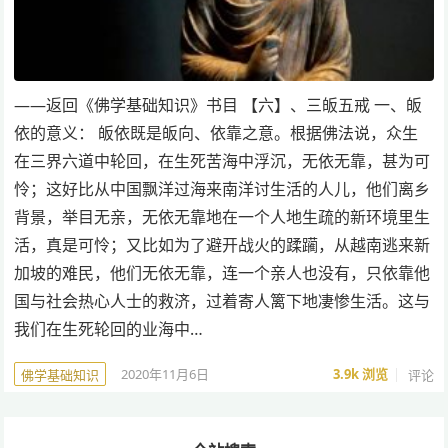
——返回《佛学基础知识》书目 【六】、三皈五戒 一、皈
依的意义： 皈依既是皈向、依靠之意。根据佛法说，众生
在三界六道中轮回，在生死苦海中浮沉，无依无靠，甚为可
怜；这好比从中国飘洋过海来南洋讨生活的人儿，他们离乡
背景，举目无亲，无依无靠地在一个人地生疏的新环境里生
活，真是可怜；又比如为了避开战火的蹂躏，从越南逃来新
加坡的难民，他们无依无靠，连一个亲人也没有，只依靠他
国与社会热心人士的救济，过着寄人篱下地凄惨生活。这与
我们在生死轮回的业海中…
2020年11月6日
3.9k
浏览
评论
佛学基础知识