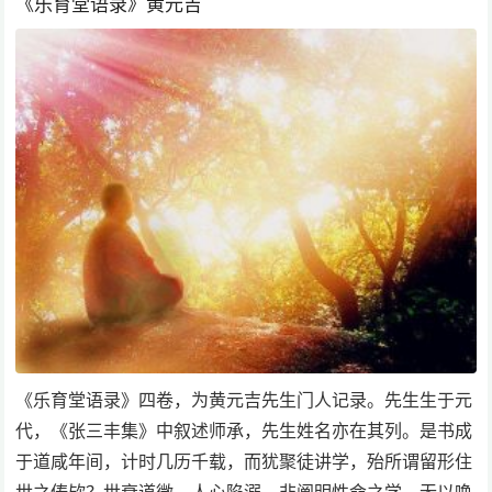
《乐育堂语录》黄元吉
《乐育堂语录》四卷，为黄元吉先生门人记录。先生生于元
代，《张三丰集》中叙述师承，先生姓名亦在其列。是书成
于道咸年间，计时几历千载，而犹聚徒讲学，殆所谓留形住