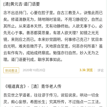
[清]黄元吉·道门语要
念不出总持门，心要在腔子里。自古三教圣人，诀惟此而已
矣。修道清静无为，随地随时皆是。不用习静观空，自然止
其所止。从来道本天然，无有动静终始。人欲无事于心，必
先无心于事。善恶都莫思量，有甚人欲天理？如镜之光无
镜，来则应之而已。本来妙觉圆明，何事修己克己？犹目本
自光明，难夹些微芥子。天地原自至宽，何恶亦何所喜？虽
云有作有为，成始成终靡底。勉强亦归自然，妙入无为之
理。道门语要刊成，聊序其事如此。
2020年10月20日
3.3k
浏览
评论
世间善法
《唱道真言》-［清］青华老人传
吾见世之学道者，往往谬于传习，说铅说汞，哄动一切含
灵，痴心妄想，希图长生；究其所传，不过指点一二工法，