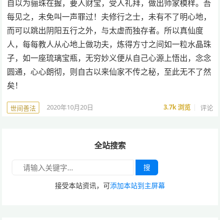
自以为骊珠在握，要人财宝，受人礼拜，做出师家模样。吾
每见之，未免叫一声罪过！夫修行之士，未有不了明心地，
而可以跳出阴阳五行之外，与太虚而独存者。所以真仙度
人，每每教人从心地上做功夫，炼得方寸之间如一粒水晶珠
子，如一座琉璃宝瓶，无穷妙义便从自己心源上悟出，念念
圆通，心心朗彻，则自古以来仙家不传之秘，至此无不了然
矣！
2020年10月20日
3.7k
浏览
评论
世间善法
全站搜索
搜
接受本站资讯，可
添加本站到主屏幕