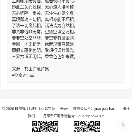
金刚喻定无忧恼，般若现前不见心。
透此二关心源相，无心道人堪可称。
无心犹隔一重关，无住生心见全真。
真境即离一切相，离相亦能不坏相。
了达一切缘起相，诸法皆为自然相。
非真非俗非无常，空缘空境空万相。
非非空处空非非，非空非有见金刚。
金刚一地无断常，缘起现量自梵网。
即假立蕴化色明，受想行识共佛光。
三界六道无明起，香香色色如来藏。
来源：苍山庐境诗集
❤️🌻🌼🎉✨🙏
© 2026
圆觉禅-月印千江正念学苑
卍○卍
微信公众号：yuanjuechan
关于
我们
月印千江助手微信号：guangchewulun
🤖