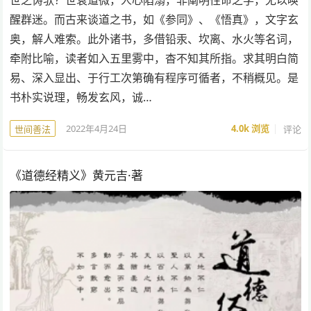
世之俦欤？世衰道微，人心陷溺，非阐明性命之学，无以唤
醒群迷。而古来谈道之书，如《参同》、《悟真》，文字玄
奥，解人难索。此外诸书，多借铅汞、坎离、水火等名词，
牵附比喻，读者如入五里雾中，杳不知其所指。求其明白简
易、深入显出、于行工次第确有程序可循者，不稍概见。是
书朴实说理，畅发玄风，诚…
2022年4月24日
4.0k
浏览
评论
世间善法
《道德经精义》黄元吉·著