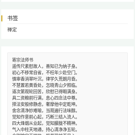
书签
禅定
寄宗法师书
遥传尺素慰故人，善知已为纳子身。
初心不移常自省，不枉年少赴空门。
慎审香消翠叶沉，律学久荒朗月昏。
不慧置若黄昏处，怎晓青山夕照临。
道次第观轮回苦，欣慰已得暇满身。
具二资粮前行满，息心四念法中尊。
择法安般修静虑，奢摩他中定乾坤。
舍念清净妙难喻，当观遍行法味醇。
觉知作意前心起，巧断三结入流人。
四大烽烟从业起，觉知朦胧不精神。
气入中柱天地通，持心清净净五轮。