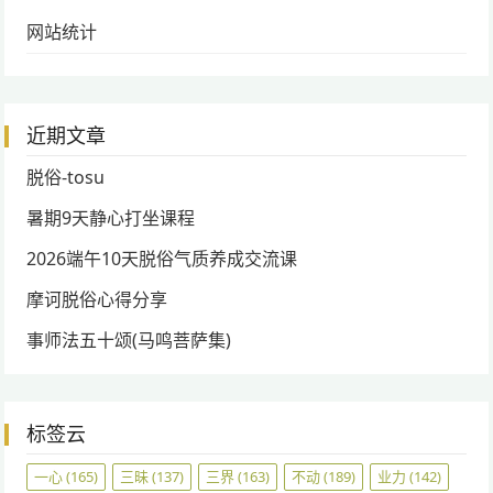
网站统计
近期文章
脱俗-tosu
暑期9天静心打坐课程
2026端午10天脱俗气质养成交流课
摩诃脱俗心得分享
事师法五十颂(马鸣菩萨集)
标签云
一心
(165)
三昧
(137)
三界
(163)
不动
(189)
业力
(142)