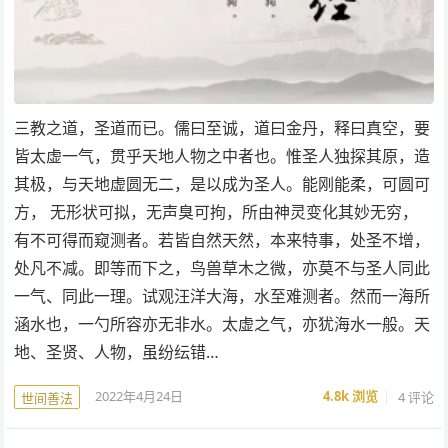
三教之道，圣道而已。儒曰至诚，道曰金丹，释曰真空，要
皆太虚一气，贯乎天地人物之中者也。惟圣人独探其原，造
其极，与天地虚圆无二，是以成为圣人。能刚能柔，可圆可
方， 无形状可拟，无声臭可拘，所由神灵变化其妙无穷，
有不可得而窥测者。若皆自然天然，本来特事，处圣不增，
处凡不减。即等而下之，鸟兽草木之微，亦莫不与圣人同此
一气、同此一理。试观汪洋大海，水至难测者。然而一海所
涵水也，一勺所容亦无非水。太虚之气，亦犹海水一般。天
地、圣贤、人物，虽纷纭错…
2022年4月24日
4.8k
浏览
4 评论
世间善法