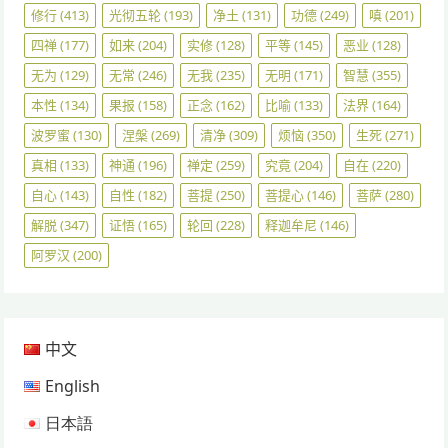
修行
(413)
光彻五轮
(193)
净土
(131)
功德
(249)
嗔
(201)
四禅
(177)
如来
(204)
实修
(128)
平等
(145)
恶业
(128)
无为
(129)
无常
(246)
无我
(235)
无明
(171)
智慧
(355)
本性
(134)
果报
(158)
正念
(162)
比喻
(133)
法界
(164)
波罗蜜
(130)
涅槃
(269)
清净
(309)
烦恼
(350)
生死
(271)
真相
(133)
神通
(196)
禅定
(259)
究竟
(204)
自在
(220)
自心
(143)
自性
(182)
菩提
(250)
菩提心
(146)
菩萨
(280)
解脱
(347)
证悟
(165)
轮回
(228)
释迦牟尼
(146)
阿罗汉
(200)
中文
English
日本語