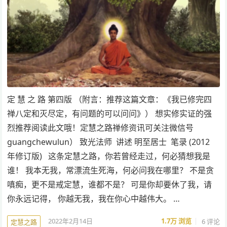
定 慧 之 路 第四版 （附言：推荐这篇文章：《我已修完四
禅八定和灭尽定，有问题的可以问问》） 想实修实证的强
烈推荐阅读此文哦！定慧之路禅修资讯可关注微信号
guangchewulun） 致光法师 讲述 明至居士 笔录 (2012
年修订版) 这条定慧之路，你若曾经走过，何必猜想我是
谁！ 我本无我，常漂流生死海，何必问我在哪里？ 不是贪
嗔痴，更不是戒定慧，谁都不是？ 可是你却要休了我，请
你永远记得， 你越无我，我在你心中越伟大。 …
2022年2月14日
1.7万
浏览
6 评论
定慧之路