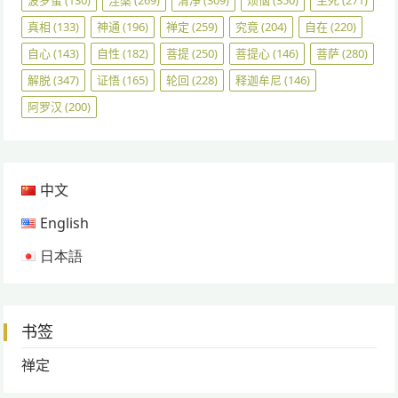
波罗蜜
(130)
涅槃
(269)
清净
(309)
烦恼
(350)
生死
(271)
真相
(133)
神通
(196)
禅定
(259)
究竟
(204)
自在
(220)
自心
(143)
自性
(182)
菩提
(250)
菩提心
(146)
菩萨
(280)
解脱
(347)
证悟
(165)
轮回
(228)
释迦牟尼
(146)
阿罗汉
(200)
中文
English
日本語
书签
禅定