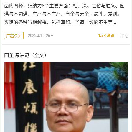
面的阐释，归纳为8个主要方面：相、深、世俗与胜义、圆
满与不圆满、庄严与不庄严、有余与无余、最胜、差别。
灭谛的各种行相解释，包括真如、圣道、烦恼不生等…
2025年1月26日
1.2k
浏览
评论
广超法师
四圣谛讲记（全文）