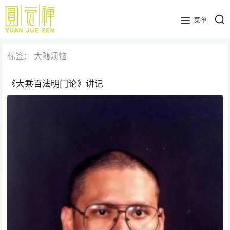
跳
到
菜单
主
要
标签：
大随烦恼
内
容
《大乘百法明门论》讲记