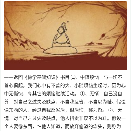
——返回《佛学基础知识》书目 ㈡、中随烦恼：与一切不
善心俱起。我们心中有不善的大、小随烦恼生起时，因为心
中无惭愧，令其它的烦恼继续活动。 ①、无惭：自己没自
尊，对自己之过失及缺点，不自我反省，不自以为耻。假设
偷东西的人，经过自我反省后，很后悔，称为惭。 ②、无
愧：对自己之过失及缺点，他人指责非议不以为耻。假设一
个人要偷东西，怕他人知道，而放弃偷盗的念头，则称为