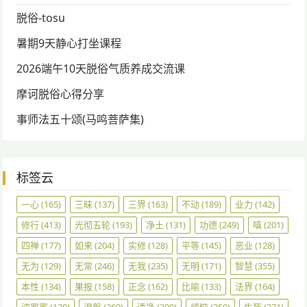
脱俗-tosu
暑期9天静心打坐课程
2026端午10天脱俗气质养成交流课
摩诃脱俗心得分享
事师法五十颂(马鸣菩萨集)
标签云
一心
(165)
三昧
(137)
三界
(163)
不动
(189)
业力
(142)
修行
(413)
光彻五轮
(193)
净土
(131)
功德
(249)
嗔
(201)
四禅
(177)
如来
(204)
实修
(128)
平等
(145)
恶业
(128)
无为
(129)
无常
(246)
无我
(235)
无明
(171)
智慧
(355)
本性
(134)
果报
(158)
正念
(162)
比喻
(133)
法界
(164)