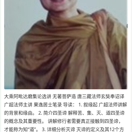
大乘阿毗达磨集论选讲 无著菩萨造 唐三藏法师玄奘奉诏译
广超法师主讲 果逸居士笔录 导读： 1. 叙缘起 广超法师讲解
的背景和缘由。 2. 简介四圣谛 解释苦、集、灭、道四圣谛
的概念及其重要性。 讲解修行者需要真正接触到四圣谛，
才能称为知“道”。 3. 详细分析灭谛 灭谛的定义及其12个方