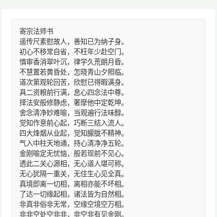
寄宗法师书
遥传尺素慰故人，善知已为纳子身。
初心不移常自省，不枉年少赴空门。
慎审香消翠叶沉，律学久荒朗月昏。
不慧置若黄昏处，怎晓青山夕照临。
道次第观轮回苦，欣慰已得暇满身。
具二资粮前行满，息心四念法中尊。
择法安般修静虑，奢摩他中定乾坤。
舍念清净妙难喻，当观遍行法味醇。
觉知作意前心起，巧断三结入流人。
四大烽烟从业起，觉知朦胧不精神。
气入中柱天地通，持心清净净五轮。
金刚喻定无忧恼，般若现前不见心。
透此二关心源相，无心道人堪可称。
无心犹隔一重关，无住生心见全真。
真境即离一切相，离相亦能不坏相。
了达一切缘起相，诸法皆为自然相。
非真非俗非无常，空缘空境空万相。
非非空处空非非，非空非有见金刚。