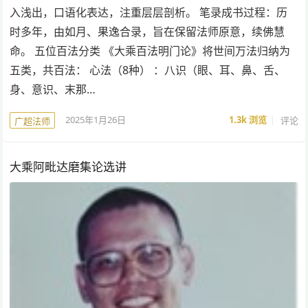
入浅出，口语化表达，注重层层剖析。 笔录成书过程：历
时多年，由如月、果逸合录，旨在保留法师原意，续佛慧
命。 五位百法分类 《大乘百法明门论》将世间万法归纳为
五类，共百法： 心法（8种） ：八识（眼、耳、鼻、舌、
身、意识、末那…
2025年1月26日
1.3k
浏览
评论
广超法师
大乘阿毗达磨集论选讲