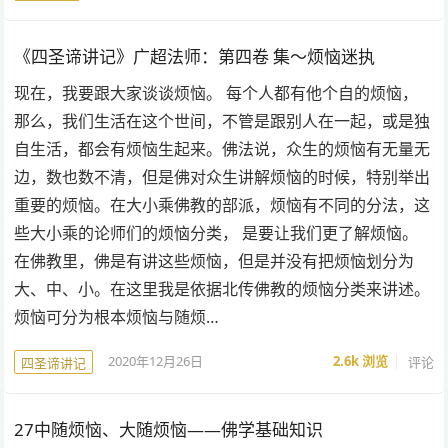
《四圣谛讲记》广超法师：第四卷 集～烦恼迷执
现在，我要跟大家谈谈烦恼。 每个人都有他个自的烦恼，
那么，我们生活在这个世间，不管是跟别人在一起，或是独
自生活，都会有烦恼生起来。佛法说，众生的烦恼有无量无
边，数也数不清，但是佛对众生讲解烦恼的时候，特别举出
重要的烦恼。在大小乘佛教的部派，烦恼有不同的分法，这
些大小乘的论师们的烦恼分类， 是要让我们更了解烦恼。
在佛教里，佛是有讲这些烦恼，但是并没有把烦恼划分为
大、中、小。在这里我是依据北传佛教的烦恼分类来讲述。
烦恼可分为根本烦恼与随烦…
2020年12月26日
2.6k
浏览
评论
四圣谛讲记
27中随烦恼、大随烦恼——佛学基础知识