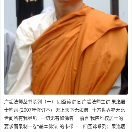
广超法师丛书系列（一） 四圣谛讲记 广超法师主讲 果逸居
士笔录 (2007年修订本) 天上天下无如佛 十方世界亦无比
世间所有我尽见 一切无有如佛者 前言 我应维权居士的
要求而录制十卷“基本佛法”的卡带——四圣谛系列；果逸居