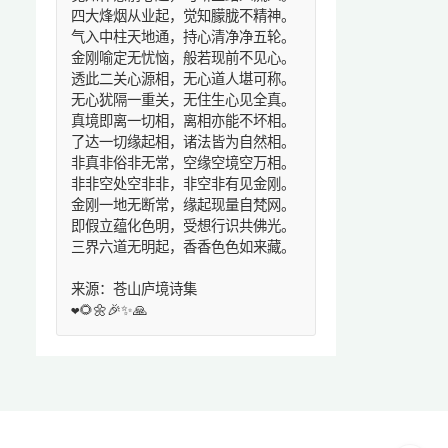
四大烽烟从业起，觉知朦胧不精神。
气入中柱天地通，持心清净净五轮。
金刚喻定无忧恼，般若现前不见心。
透此二关心源相，无心道人堪可称。
无心犹隔一重关，无住生心见全真。
真境即离一切相，离相亦能不坏相。
了达一切缘起相，诸法皆为自然相。
非真非俗非无常，空缘空境空万相。
非非空处空非非，非空非有见金刚。
金刚一地无断常，缘起现量自梵网。
即假立蕴化色明，受想行识共佛光。
三界六道无明起，香香色色如来藏。
来源：苍山庐境诗集
❤️🌻🌼🎉✨🙏