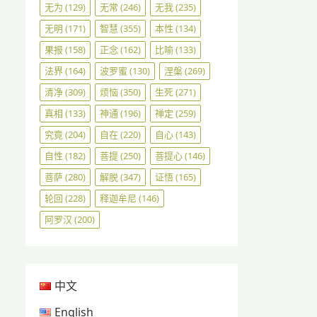
无为
(129)
无常
(246)
无我
(235)
无明
(171)
智慧
(355)
本性
(134)
果报
(158)
正念
(162)
比喻
(133)
法界
(164)
波罗蜜
(130)
涅槃
(269)
清净
(309)
烦恼
(350)
生死
(271)
真相
(133)
神通
(196)
禅定
(259)
究竟
(204)
自在
(220)
自心
(143)
自性
(182)
菩提
(250)
菩提心
(146)
菩萨
(280)
解脱
(347)
证悟
(165)
轮回
(228)
释迦牟尼
(146)
阿罗汉
(200)
中文
English