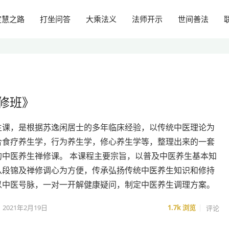
定慧之路
打坐问答
大乘法义
法师开示
世间善法
禅修班》
生课，是根据苏逸闲居士的多年临床经验，以传统中医理论为
合食疗养生学，行为养生学，修心养生学等，整理出来的一套
的中医养生禅修课。 本课程主要宗旨，以普及中医养生基本知
八段锦及禅修调心为方便，传承弘扬传统中医养生知识和修持
以中医号脉，一对一开解健康疑问，制定中医养生调理方案。
2021年2月19日
1.7k
浏览
评论