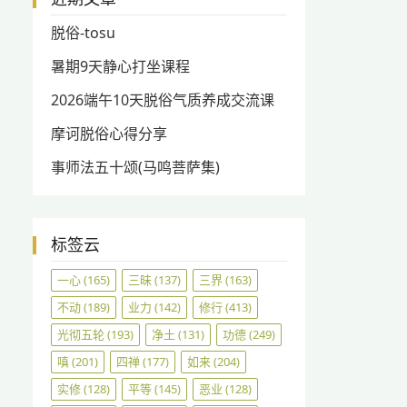
脱俗-tosu
暑期9天静心打坐课程
2026端午10天脱俗气质养成交流课
摩诃脱俗心得分享
事师法五十颂(马鸣菩萨集)
标签云
一心
(165)
三昧
(137)
三界
(163)
不动
(189)
业力
(142)
修行
(413)
光彻五轮
(193)
净土
(131)
功德
(249)
嗔
(201)
四禅
(177)
如来
(204)
实修
(128)
平等
(145)
恶业
(128)