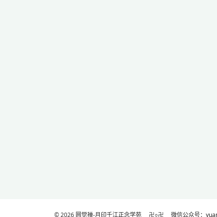
© 2026
圆觉禅-月印千江正念学苑
卍○卍
微信公众号：yuanj