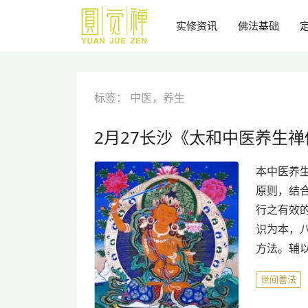
跳
到
实修资讯
佛法基础
主
要
内
容
标签：
中医，养生
2月27长沙《太和中医养生
本中医养
原则，结
行之有效
识为本，
方法。辅
世间善法