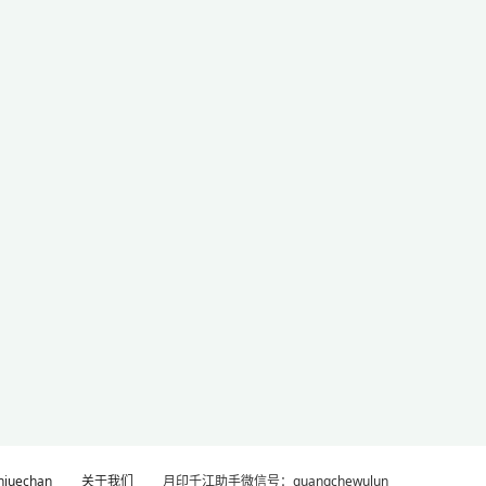
uechan
关于我们
月印千江助手微信号：guangchewulun