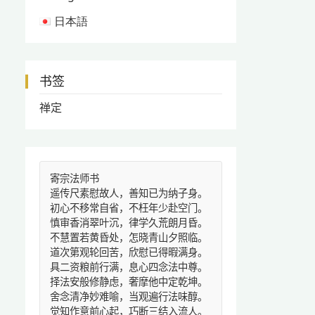
日本語
书签
禅定
寄宗法师书
遥传尺素慰故人，善知已为纳子身。
初心不移常自省，不枉年少赴空门。
慎审香消翠叶沉，律学久荒朗月昏。
不慧置若黄昏处，怎晓青山夕照临。
道次第观轮回苦，欣慰已得暇满身。
具二资粮前行满，息心四念法中尊。
择法安般修静虑，奢摩他中定乾坤。
舍念清净妙难喻，当观遍行法味醇。
觉知作意前心起，巧断三结入流人。