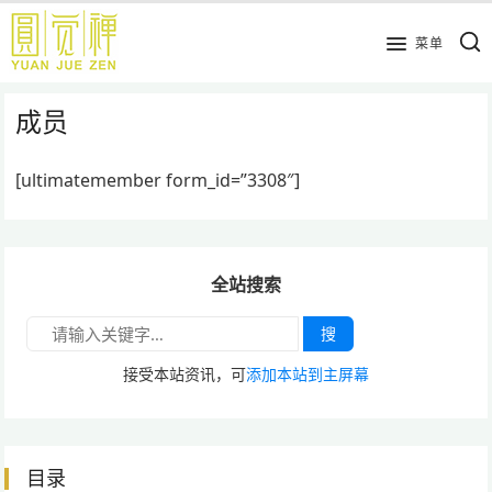
跳
到
菜单
主
要
成员
内
容
[ultimatemember form_id=”3308″]
全站搜索
搜
接受本站资讯，可
添加本站到主屏幕
目录