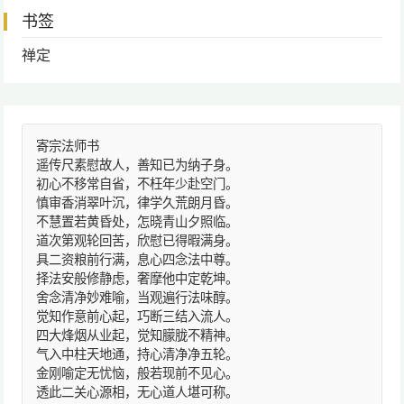
书签
禅定
寄宗法师书
遥传尺素慰故人，善知已为纳子身。
初心不移常自省，不枉年少赴空门。
慎审香消翠叶沉，律学久荒朗月昏。
不慧置若黄昏处，怎晓青山夕照临。
道次第观轮回苦，欣慰已得暇满身。
具二资粮前行满，息心四念法中尊。
择法安般修静虑，奢摩他中定乾坤。
舍念清净妙难喻，当观遍行法味醇。
觉知作意前心起，巧断三结入流人。
四大烽烟从业起，觉知朦胧不精神。
气入中柱天地通，持心清净净五轮。
金刚喻定无忧恼，般若现前不见心。
透此二关心源相，无心道人堪可称。