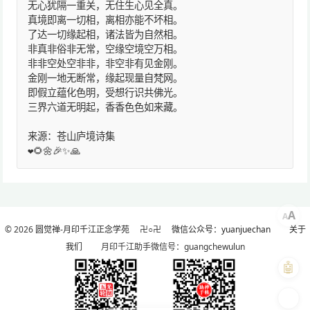
无心犹隔一重关，无住生心见全真。
真境即离一切相，离相亦能不坏相。
了达一切缘起相，诸法皆为自然相。
非真非俗非无常，空缘空境空万相。
非非空处空非非，非空非有见金刚。
金刚一地无断常，缘起现量自梵网。
即假立蕴化色明，受想行识共佛光。
三界六道无明起，香香色色如来藏。
来源：苍山庐境诗集
❤️🌻🌼🎉✨🙏
A
A
© 2026
圆觉禅-月印千江正念学苑
卍○卍
微信公众号：yuanjuechan
关于
我们
月印千江助手微信号：guangchewulun
🤖
🎨