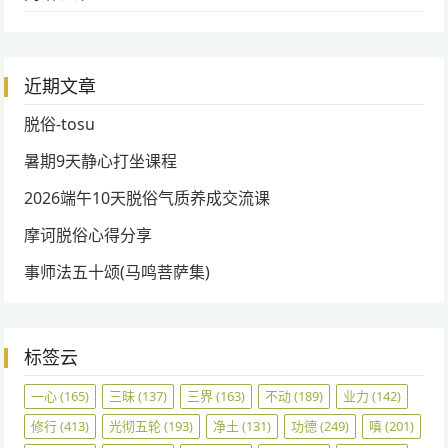
近期文章
脱俗-tosu
暑期9天静心打坐课程
2026端午10天脱俗气质养成交流课
摩诃脱俗心得分享
事师法五十颂(马鸣菩萨集)
标签云
一心
(165)
三昧
(137)
三界
(163)
不动
(189)
业力
(142)
修行
(413)
光彻五轮
(193)
净土
(131)
功德
(249)
嗔
(201)