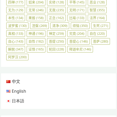
四禅
(177)
如来
(204)
实修
(128)
平等
(145)
恶业
(128)
无为
(129)
无常
(246)
无我
(235)
无明
(171)
智慧
(355)
本性
(134)
果报
(158)
正念
(162)
比喻
(133)
法界
(164)
波罗蜜
(130)
涅槃
(269)
清净
(309)
烦恼
(350)
生死
(271)
真相
(133)
神通
(196)
禅定
(259)
究竟
(204)
自在
(220)
自心
(143)
自性
(182)
菩提
(250)
菩提心
(146)
菩萨
(280)
解脱
(347)
证悟
(165)
轮回
(228)
释迦牟尼
(146)
阿罗汉
(200)
中文
English
日本語