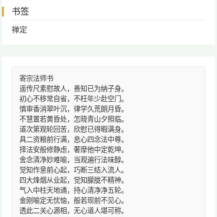
书签
禅定
寄宗法师书
遥传尺素慰故人，善知已为纳子身。
初心不移常自省，不枉年少赴空门。
慎审香消翠叶沉，律学久荒朗月昏。
不慧置若黄昏处，怎晓青山夕照临。
道次第观轮回苦，欣慰已得暇满身。
具二资粮前行满，息心四念法中尊。
择法安般修静虑，奢摩他中定乾坤。
舍念清净妙难喻，当观遍行法味醇。
觉知作意前心起，巧断三结入流人。
四大烽烟从业起，觉知朦胧不精神。
气入中柱天地通，持心清净净五轮。
金刚喻定无忧恼，般若现前不见心。
透此二关心源相，无心道人堪可称。