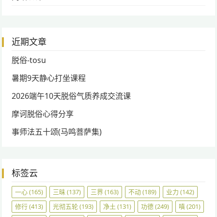
近期文章
脱俗-tosu
暑期9天静心打坐课程
2026端午10天脱俗气质养成交流课
摩诃脱俗心得分享
事师法五十颂(马鸣菩萨集)
标签云
一心
(165)
三昧
(137)
三界
(163)
不动
(189)
业力
(142)
修行
(413)
光彻五轮
(193)
净土
(131)
功德
(249)
嗔
(201)