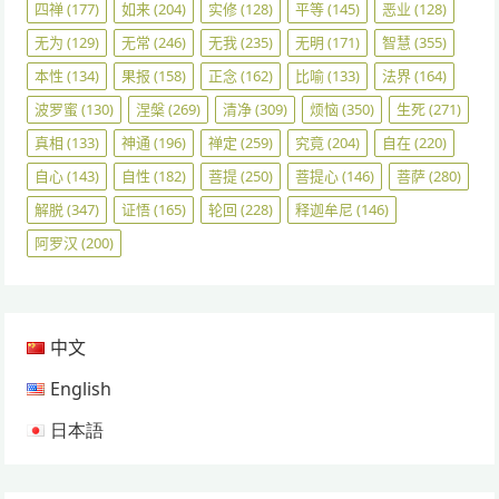
四禅
(177)
如来
(204)
实修
(128)
平等
(145)
恶业
(128)
无为
(129)
无常
(246)
无我
(235)
无明
(171)
智慧
(355)
本性
(134)
果报
(158)
正念
(162)
比喻
(133)
法界
(164)
波罗蜜
(130)
涅槃
(269)
清净
(309)
烦恼
(350)
生死
(271)
真相
(133)
神通
(196)
禅定
(259)
究竟
(204)
自在
(220)
自心
(143)
自性
(182)
菩提
(250)
菩提心
(146)
菩萨
(280)
解脱
(347)
证悟
(165)
轮回
(228)
释迦牟尼
(146)
阿罗汉
(200)
中文
English
日本語