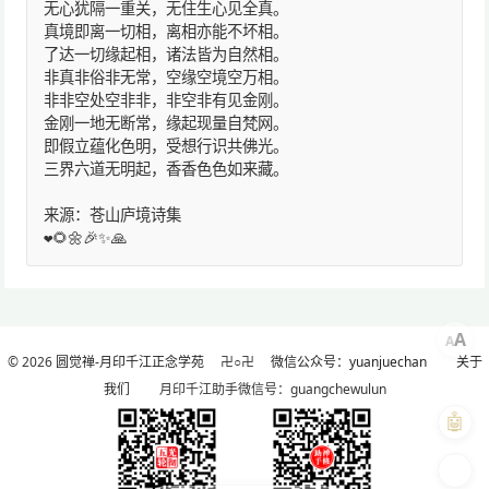
无心犹隔一重关，无住生心见全真。
真境即离一切相，离相亦能不坏相。
了达一切缘起相，诸法皆为自然相。
非真非俗非无常，空缘空境空万相。
非非空处空非非，非空非有见金刚。
金刚一地无断常，缘起现量自梵网。
即假立蕴化色明，受想行识共佛光。
三界六道无明起，香香色色如来藏。
来源：苍山庐境诗集
❤️🌻🌼🎉✨🙏
A
A
© 2026
圆觉禅-月印千江正念学苑
卍○卍
微信公众号：yuanjuechan
关于
我们
月印千江助手微信号：guangchewulun
🤖
🎨