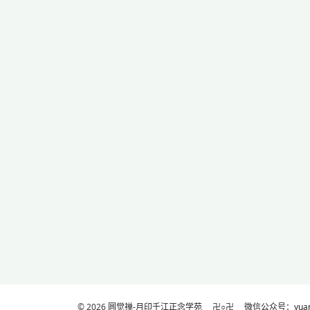
© 2026
圆觉禅-月印千江正念学苑
卍○卍
微信公众号：yuanj