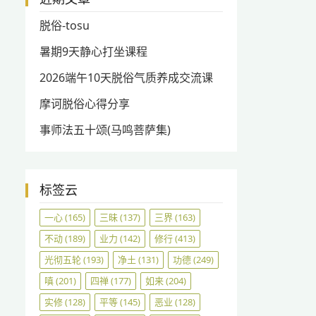
脱俗-tosu
暑期9天静心打坐课程
2026端午10天脱俗气质养成交流课
摩诃脱俗心得分享
事师法五十颂(马鸣菩萨集)
标签云
一心
(165)
三昧
(137)
三界
(163)
不动
(189)
业力
(142)
修行
(413)
光彻五轮
(193)
净土
(131)
功德
(249)
嗔
(201)
四禅
(177)
如来
(204)
实修
(128)
平等
(145)
恶业
(128)