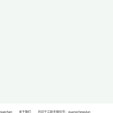
uechan
关于我们
月印千江助手微信号：guangchewulun