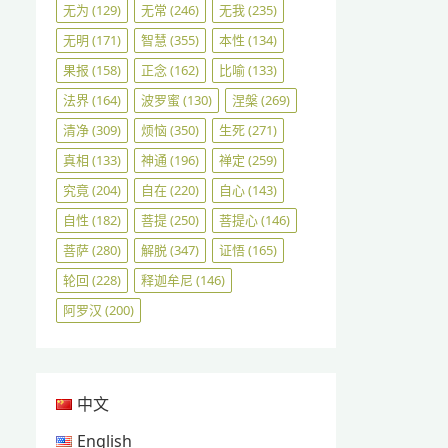
无为
(129)
无常
(246)
无我
(235)
无明
(171)
智慧
(355)
本性
(134)
果报
(158)
正念
(162)
比喻
(133)
法界
(164)
波罗蜜
(130)
涅槃
(269)
清净
(309)
烦恼
(350)
生死
(271)
真相
(133)
神通
(196)
禅定
(259)
究竟
(204)
自在
(220)
自心
(143)
自性
(182)
菩提
(250)
菩提心
(146)
菩萨
(280)
解脱
(347)
证悟
(165)
轮回
(228)
释迦牟尼
(146)
阿罗汉
(200)
中文
English