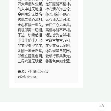
四大烽烟从业起，觉知朦胧不精神。
气入中柱天地通，持心清净净五轮。
金刚喻定无忧恼，般若现前不见心。
透此二关心源相，无心道人堪可称。
无心犹隔一重关，无住生心见全真。
真境即离一切相，离相亦能不坏相。
了达一切缘起相，诸法皆为自然相。
非真非俗非无常，空缘空境空万相。
非非空处空非非，非空非有见金刚。
金刚一地无断常，缘起现量自梵网。
即假立蕴化色明，受想行识共佛光。
三界六道无明起，香香色色如来藏。
来源：苍山庐境诗集
❤️🌻🌼🎉✨🙏
A
A