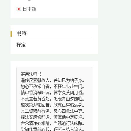
日本語
书签
禅定
寄宗法师书
遥传尺素慰故人，善知已为纳子身。
初心不移常自省，不枉年少赴空门。
慎审香消翠叶沉，律学久荒朗月昏。
不慧置若黄昏处，怎晓青山夕照临。
道次第观轮回苦，欣慰已得暇满身。
具二资粮前行满，息心四念法中尊。
择法安般修静虑，奢摩他中定乾坤。
舍念清净妙难喻，当观遍行法味醇。
觉知作意前心起，巧断三结入流人。