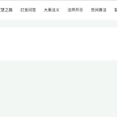
定慧之路
打坐问答
大乘法义
法师开示
世间善法