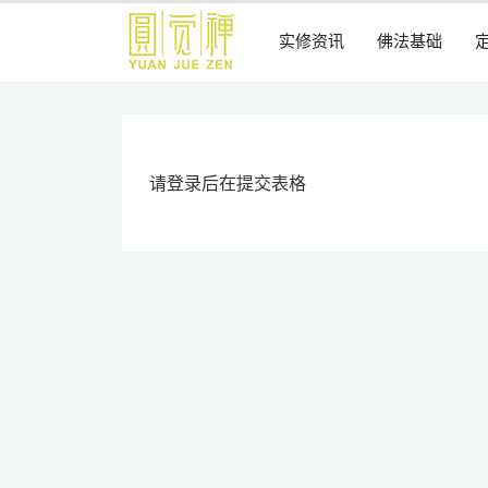
跳
到
实修资讯
佛法基础
主
要
内
容
请登录后在提交表格