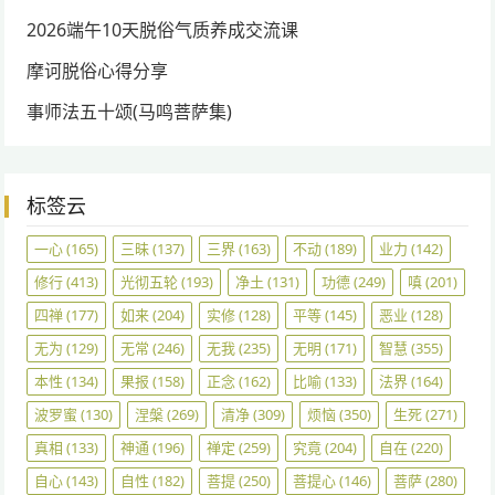
2026端午10天脱俗气质养成交流课
摩诃脱俗心得分享
事师法五十颂(马鸣菩萨集)
标签云
一心
(165)
三昧
(137)
三界
(163)
不动
(189)
业力
(142)
修行
(413)
光彻五轮
(193)
净土
(131)
功德
(249)
嗔
(201)
四禅
(177)
如来
(204)
实修
(128)
平等
(145)
恶业
(128)
无为
(129)
无常
(246)
无我
(235)
无明
(171)
智慧
(355)
本性
(134)
果报
(158)
正念
(162)
比喻
(133)
法界
(164)
波罗蜜
(130)
涅槃
(269)
清净
(309)
烦恼
(350)
生死
(271)
真相
(133)
神通
(196)
禅定
(259)
究竟
(204)
自在
(220)
自心
(143)
自性
(182)
菩提
(250)
菩提心
(146)
菩萨
(280)