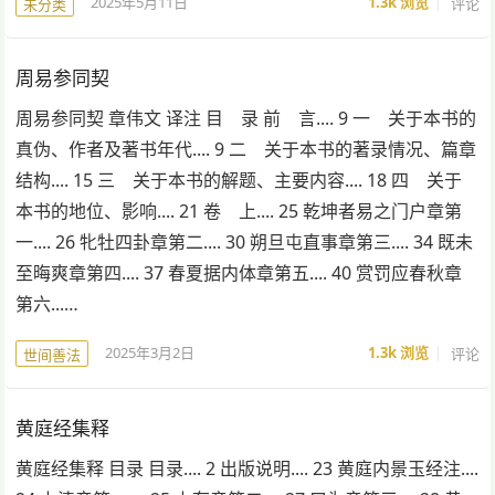
2025年5月11日
1.3k
浏览
评论
未分类
周易参同契
周易参同契 章伟文 译注 目 录 前 言.... 9 一 关于本书的
真伪、作者及著书年代.... 9 二 关于本书的著录情况、篇章
结构.... 15 三 关于本书的解题、主要内容.... 18 四 关于
本书的地位、影响.... 21 卷 上.... 25 乾坤者易之门户章第
一.... 26 牝牡四卦章第二.... 30 朔旦屯直事章第三.... 34 既未
至晦爽章第四.... 37 春夏据内体章第五.... 40 赏罚应春秋章
第六...…
2025年3月2日
1.3k
浏览
评论
世间善法
黄庭经集释
黄庭经集释 目录 目录.... 2 出版说明.... 23 黄庭内景玉经注....