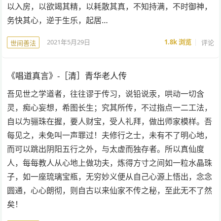
以入房，以欲竭其精，以耗散其真，不知持满，不时御神，
务快其心，逆于生乐，起居…
2021年5月29日
1.8k
浏览
评论
世间善法
《唱道真言》-［清］青华老人传
吾见世之学道者，往往谬于传习，说铅说汞，哄动一切含
灵，痴心妄想，希图长生；究其所传，不过指点一二工法，
自以为骊珠在握，要人财宝，受人礼拜，做出师家模样。吾
每见之，未免叫一声罪过！夫修行之士，未有不了明心地，
而可以跳出阴阳五行之外，与太虚而独存者。所以真仙度
人，每每教人从心地上做功夫，炼得方寸之间如一粒水晶珠
子，如一座琉璃宝瓶，无穷妙义便从自己心源上悟出，念念
圆通，心心朗彻，则自古以来仙家不传之秘，至此无不了然
矣！