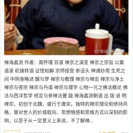
禅海蠡测 作者：南怀瑾 目录 禅宗之演变 禅宗之宗旨 公案
语录 机锋转语 证悟知解 宗师授受 参话头 神通妙用 生死之
间 中阴身略述 醒与梦 禅宗与教理 禅宗与禅定 禅宗与净土
禅宗与密宗 禅宗与丹道 禅宗与理学 心物一元之佛法概论 佛
法与西洋哲学 修定与参禅法要 跋 禅海蠡测剩语 出 版 说 明
禅宗，初创于北魏，盛行于唐宋。独特的禅宗理论和修持风
格，曾对世人的价值取向、思想情感和思维方式以深刻的影
响，以至于从一定意义上来说，不了解禅…