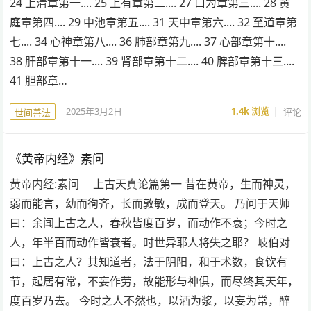
24 上清章第一.... 25 上有章第二.... 27 口为章第三.... 28 黄
庭章第四.... 29 中池章第五.... 31 天中章第六.... 32 至道章第
七.... 34 心神章第八.... 36 肺部章第九.... 37 心部章第十....
38 肝部章第十一.... 39 肾部章第十二.... 40 脾部章第十三....
41 胆部章…
2025年3月2日
1.4k
浏览
评论
世间善法
《黄帝内经》素问
黄帝内经:素问 上古天真论篇第一 昔在黄帝，生而神灵，
弱而能言，幼而徇齐，长而敦敏，成而登天。 乃问于天师
曰：余闻上古之人，春秋皆度百岁，而动作不衰；今时之
人，年半百而动作皆衰者。时世异耶人将失之耶？ 岐伯对
曰：上古之人？其知道者，法于阴阳，和于术数，食饮有
节，起居有常，不妄作劳，故能形与神俱，而尽终其天年，
度百岁乃去。 今时之人不然也，以酒为浆，以妄为常，醉