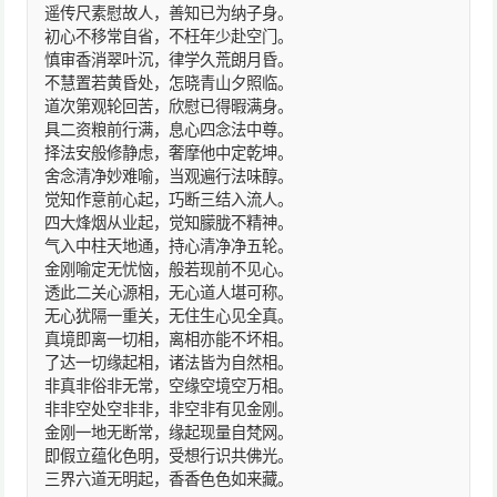
遥传尺素慰故人，善知已为纳子身。
初心不移常自省，不枉年少赴空门。
慎审香消翠叶沉，律学久荒朗月昏。
不慧置若黄昏处，怎晓青山夕照临。
道次第观轮回苦，欣慰已得暇满身。
具二资粮前行满，息心四念法中尊。
择法安般修静虑，奢摩他中定乾坤。
舍念清净妙难喻，当观遍行法味醇。
觉知作意前心起，巧断三结入流人。
四大烽烟从业起，觉知朦胧不精神。
气入中柱天地通，持心清净净五轮。
金刚喻定无忧恼，般若现前不见心。
透此二关心源相，无心道人堪可称。
无心犹隔一重关，无住生心见全真。
真境即离一切相，离相亦能不坏相。
了达一切缘起相，诸法皆为自然相。
非真非俗非无常，空缘空境空万相。
非非空处空非非，非空非有见金刚。
金刚一地无断常，缘起现量自梵网。
即假立蕴化色明，受想行识共佛光。
三界六道无明起，香香色色如来藏。