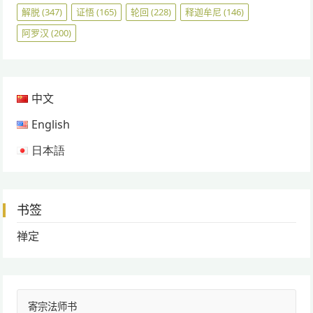
解脱
(347)
证悟
(165)
轮回
(228)
释迦牟尼
(146)
阿罗汉
(200)
中文
English
日本語
书签
禅定
寄宗法师书