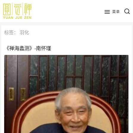
跳
到
菜单
主
要
标签：
羽化
内
容
《禅海蠡测》-南怀瑾