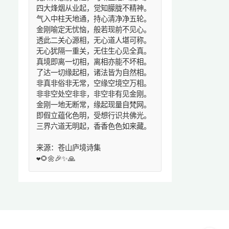
四大烽烟从业起，觉知朦胧不精神。
气入中柱天地通，持心清净净五轮。
金刚喻定无忧恼，般若现前不见心。
透此二关心源相，无心道人堪可称。
无心犹隔一重关，无住生心见全真。
真境即离一切相，离相亦能不坏相。
了达一切缘起相，诸法皆为自然相。
非真非俗非无常，空缘空境空万相。
非非空处空非非，非空非有见金刚。
金刚一地无断常，缘起现量自梵网。
即假立蕴化色明，受想行识共佛光。
三界六道无明起，香香色色如来藏。
来源：苍山庐境诗集
❤️🌻🌼🎉✨🙏