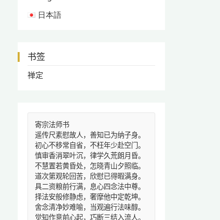
日本語
书签
禅定
寄宗法师书
遥传尺素慰故人，善知已为纳子身。
初心不移常自省，不枉年少赴空门。
慎审香消翠叶沉，律学久荒朗月昏。
不慧置若黄昏处，怎晓青山夕照临。
道次第观轮回苦，欣慰已得暇满身。
具二资粮前行满，息心四念法中尊。
择法安般修静虑，奢摩他中定乾坤。
舍念清净妙难喻，当观遍行法味醇。
觉知作意前心起，巧断三结入流人。