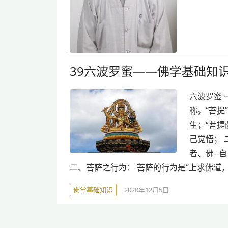
39六波罗蜜——佛学基础知
六波罗蜜 一
称。“菩提
生；“菩提
己觉悟； 
者、佛-
二、菩萨之行为： 菩萨的行为是“上求佛道，
佛学基础知识
2020年12月5日