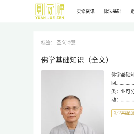
跳
到
实修资讯
佛法基础
主
要
内
容
标签：
圣义谛慧
佛学基础知识（全文）
佛学基础知
回............
类：业可分为很多种类。
动：............
佛学基础知