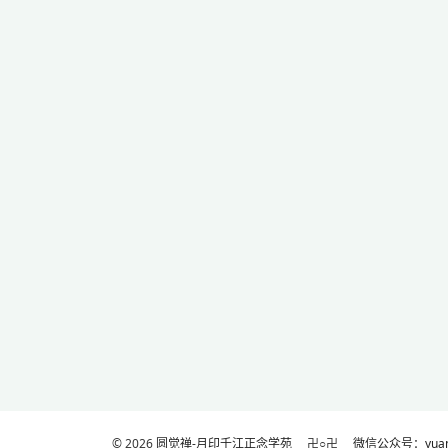
© 2026
圆觉禅-月印千江正念学苑
卍○卍
微信公众号：yuanj