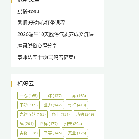
脱俗-tosu
暑期9天静心打坐课程
2026端午10天脱俗气质养成交流课
摩诃脱俗心得分享
事师法五十颂(马鸣菩萨集)
标签云
一心
(165)
三昧
(137)
三界
(163)
不动
(189)
业力
(142)
修行
(413)
光彻五轮
(193)
净土
(131)
功德
(249)
嗔
(201)
四禅
(177)
如来
(204)
实修
(128)
平等
(145)
恶业
(128)