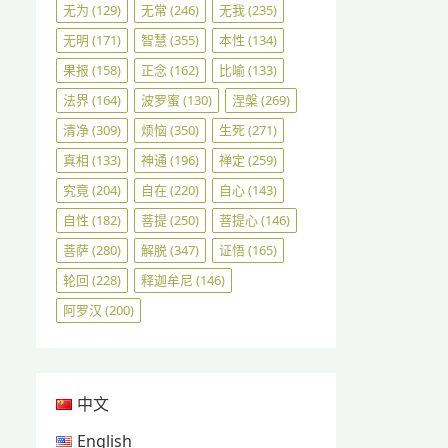
无为
(129)
无常
(246)
无我
(235)
无明
(171)
智慧
(355)
本性
(134)
果报
(158)
正念
(162)
比喻
(133)
法界
(164)
波罗蜜
(130)
涅槃
(269)
清净
(309)
烦恼
(350)
生死
(271)
真相
(133)
神通
(196)
禅定
(259)
究竟
(204)
自在
(220)
自心
(143)
自性
(182)
菩提
(250)
菩提心
(146)
菩萨
(280)
解脱
(347)
证悟
(165)
轮回
(228)
释迦牟尼
(146)
阿罗汉
(200)
中文
English