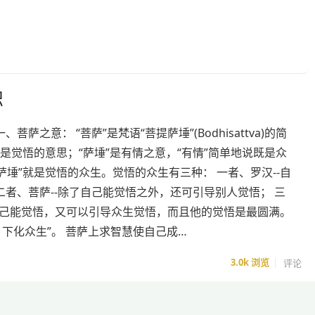
识
、菩萨之意： “菩萨”是梵语“菩提萨埵”(Bodhisattva)的简
”是觉悟的意思；“萨埵”是有情之意，“有情”简单地说既是众
萨埵”就是觉悟的众生。觉悟的众生有三种： 一者、罗汉--自
二者、菩萨--除了自己能觉悟之外，还可引导别人觉悟； 三
-自己能觉悟，又可以引导众生觉悟，而且他的觉悟是最圆满。
下化众生”。 菩萨上求智慧使自己成…
3.0k
浏览
评论