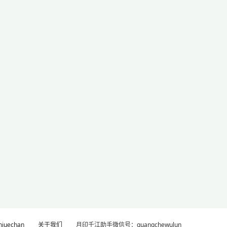
uechan
关于我们
月印千江助手微信号：guangchewulun