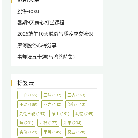
脱俗-tosu
暑期9天静心打坐课程
2026端午10天脱俗气质养成交流课
摩诃脱俗心得分享
事师法五十颂(马鸣菩萨集)
标签云
一心
(165)
三昧
(137)
三界
(163)
不动
(189)
业力
(142)
修行
(413)
光彻五轮
(193)
净土
(131)
功德
(249)
嗔
(201)
四禅
(177)
如来
(204)
实修
(128)
平等
(145)
恶业
(128)