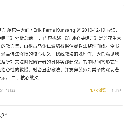
蓮花生大師 / Erik Pema Kunsang 著 2010-12-19 导读：
要建言》分析总结 一、内容概述 《莲师心要建言》是莲花生大
）的教言集，由祖古乌金仁波切根据伏藏教法整理而成。全书
，涵盖佛法修持的核心要义、伏藏教法的殊胜性、大圆满见地
以及针对末法时代修行者的具体实践建议。书中以问答形式呈
直指心性的教授，融合显密教法，并贯穿莲师对弟子的深切悲
示。 二、核心教义…
25年1月22日
1.7k
浏览
1 评论
21