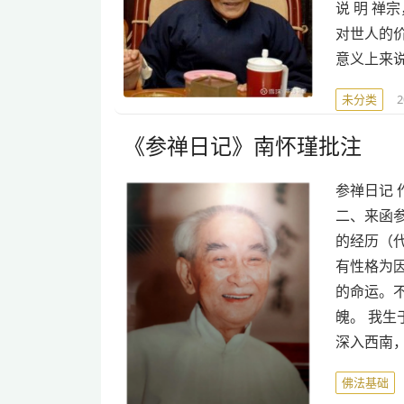
说 明 
对世人的
意义上来
未分类
《参禅日记》南怀瑾批注
参禅日记 
二、来函参
的经历（代
有性格为
的命运。
魄。 我
深入西南
佛法基础