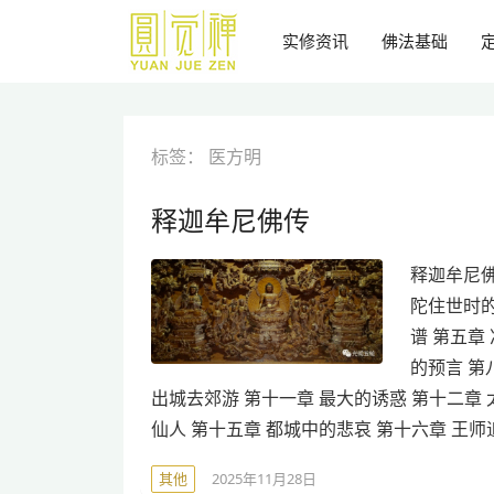
跳
到
实修资讯
佛法基础
主
要
内
容
标签：
医方明
释迦牟尼佛传
释迦牟尼佛
陀住世时的
谱 第五章
的预言 第
出城去郊游 第十一章 最大的诱惑 第十二章
仙人 第十五章 都城中的悲哀 第十六章 王师
其他
2025年11月28日