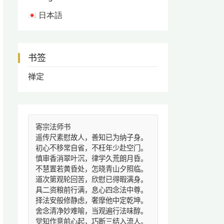
日本語
书签
禅定
寄宗法师书
遥传尺素慰故人，善知已为纳子身。
初心不移常自省，不枉年少赴空门。
慎审香消翠叶沉，律学久荒朗月昏。
不慧置若黄昏处，怎晓青山夕照临。
道次第观轮回苦，欣慰已得暇满身。
具二资粮前行满，息心四念法中尊。
择法安般修静虑，奢摩他中定乾坤。
舍念清净妙难喻，当观遍行法味醇。
觉知作意前心起，巧断三结入流人。