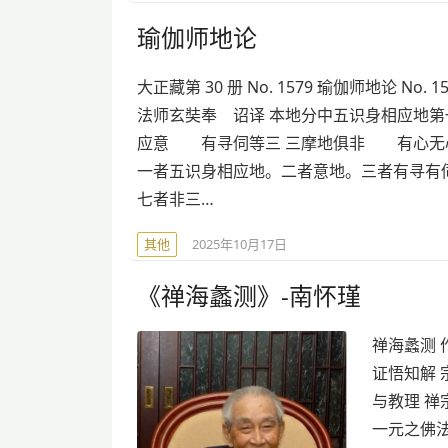
瑜伽师地论
大正藏第 30 册 No. 1579 瑜伽师地论 No. 1
法师玄奘奉 诏译 本地分中五识身相应地第
应意 有寻伺等三 三摩地俱非 有心无
一者五识身相应地。二者意地。三者有寻有
七者非三…
其他
2025年10月17日
《禅海蠡测》-南怀瑾
禅海蠡测 
证悟知解 
与教理 禅
一元之佛法