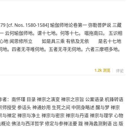
579 [cf. Nos. 1580-1584] 瑜伽师地论卷第一 弥勒菩萨说 三藏
一 云何瑜伽师地。谓十七地。何等十七。 嗢拖南曰。 五识相
心地 闻思修所立 如是具三乘 有依及无依 是名十七地
伺地。四者无寻唯伺地。五者无寻无伺地。六者三摩呬多地。
1.2k
浏览
评论
作者：南怀瑾 目录 禅宗之演变 禅宗之宗旨 公案语录 机锋转语
宗师授受 参话头 神通妙用 生死之间 中阴身略述 醒与梦 禅宗
宗与禅定 禅宗与净土 禅宗与密宗 禅宗与丹道 禅宗与理学 心物
概论 佛法与西洋哲学 修定与参禅法要 跋 禅海蠡测剩语 出 版