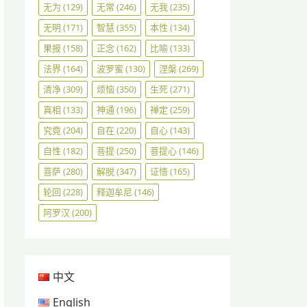
无为
(129)
无常
(246)
无我
(235)
无明
(171)
智慧
(355)
本性
(134)
果报
(158)
正念
(162)
比喻
(133)
法界
(164)
波罗蜜
(130)
涅槃
(269)
清净
(309)
烦恼
(350)
生死
(271)
真相
(133)
神通
(196)
禅定
(259)
究竟
(204)
自在
(220)
自心
(143)
自性
(182)
菩提
(250)
菩提心
(146)
菩萨
(280)
解脱
(347)
证悟
(165)
轮回
(228)
释迦牟尼
(146)
阿罗汉
(200)
中文
English