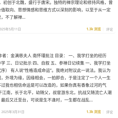
禅宗，初创于北魏，盛行于唐宋。独特的禅宗理论和修持风格，曾
价值取向、思想情感和思维方式以深刻的影响，以至于从一定
说，不了解禅…
2025年5月11日
1.3k
浏览
评论
作者：金满慈夫人 南怀瑾批注 目录： 一、我学打坐的经历
学 三、日记批示 四、自叙 五、参禅日记续集 一、我学打坐
序） 有人说“性格造成命运”。我绝对附议此一说法。我认为
因，外境为缘，因缘相会，一拍即合，于是注定了一个人一生
不过我也相信命运是可以改造的，如果你真有香象过河的气
生于江南，长于北平，幼随父，叔宦游东北，抗战又随流亡人潮
，最后又迁至台，可说是生不逢时，一生都在战乱…
2025年3月31日
1.3k
浏览
评论