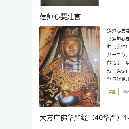
莲师心要建言
莲师心要建言 
《莲师心
师（莲师
共十二章
的指引，
现，强调
悯与智慧开
其他
20
大方广佛华严经（40华严）1-