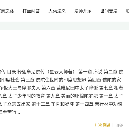
定慧之路
打坐问答
大乘法义
法师开示
世间善法
传 目录 释迦牟尼佛传（星云大师著） 第一章 序说 第二章 佛
印度社会 第三章 佛陀住世时的印度思想界 第四章 佛陀的家
 净饭大王与摩耶夫人 第六章 蓝毗尼园中太子降诞 第七章 相者
八章 太子少年时的教育 第九章 美丽的耶输陀罗妃 第十章 太子
 太子立志去出家 第十三章 车匿和犍陟 第十四章 苦行林中劝谏
追至苦行…
1.3k
浏览
评论