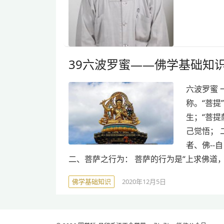
39六波罗蜜——佛学基础知
六波罗蜜 一
称。“菩提
生；“菩提
己觉悟； 
者、佛-
二、菩萨之行为： 菩萨的行为是“上求佛道，
佛学基础知识
2020年12月5日