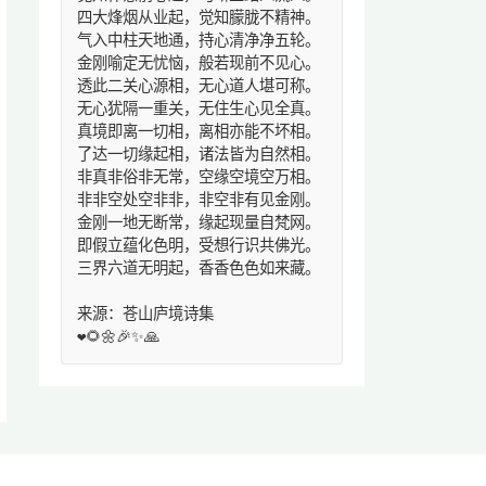
四大烽烟从业起，觉知朦胧不精神。
气入中柱天地通，持心清净净五轮。
金刚喻定无忧恼，般若现前不见心。
透此二关心源相，无心道人堪可称。
无心犹隔一重关，无住生心见全真。
真境即离一切相，离相亦能不坏相。
了达一切缘起相，诸法皆为自然相。
非真非俗非无常，空缘空境空万相。
非非空处空非非，非空非有见金刚。
金刚一地无断常，缘起现量自梵网。
即假立蕴化色明，受想行识共佛光。
三界六道无明起，香香色色如来藏。
来源：苍山庐境诗集
❤️🌻🌼🎉✨🙏