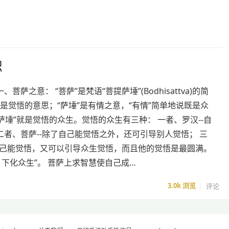
识
、菩萨之意： “菩萨”是梵语“菩提萨埵”(Bodhisattva)的简
”是觉悟的意思；“萨埵”是有情之意，“有情”简单地说既是众
萨埵”就是觉悟的众生。觉悟的众生有三种： 一者、罗汉--自
二者、菩萨--除了自己能觉悟之外，还可引导别人觉悟； 三
-自己能觉悟，又可以引导众生觉悟，而且他的觉悟是最圆满。
下化众生”。 菩萨上求智慧使自己成…
3.0k
浏览
评论