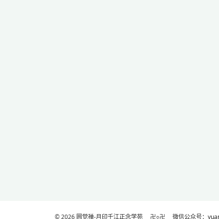
© 2026
圆觉禅-月印千江正念学苑
卍○卍
微信公众号：yuanj