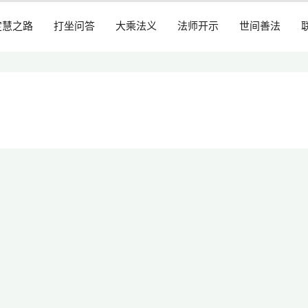
定慧之路
打坐问答
大乘法义
法师开示
世间善法