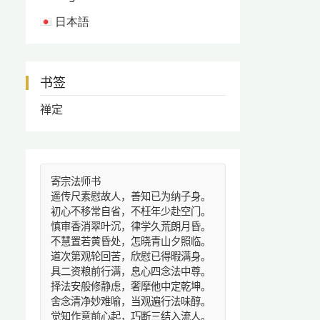
日本語
书签
禅定
寄宗法师书
遥传尺素慰故人，善知已为纳子身。
初心不移常自省，不枉年少赴空门。
慎审香消翠叶沉，律学久荒朗月昏。
不慧置若黄昏处，怎晓青山夕照临。
道次第观轮回苦，欣慰已得暇满身。
具二资粮前行满，息心四念法中尊。
择法安般修静虑，奢摩他中定乾坤。
舍念清净妙难喻，当观遍行法味醇。
觉知作意前心起，巧断三结入流人。