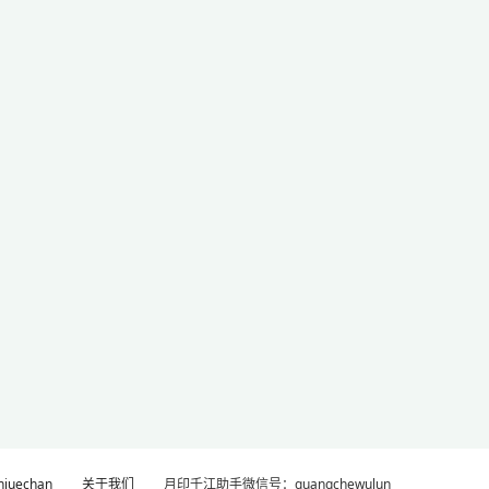
uechan
关于我们
月印千江助手微信号：guangchewulun