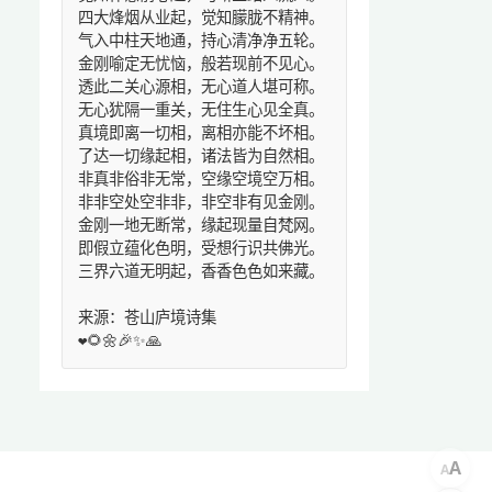
四大烽烟从业起，觉知朦胧不精神。
气入中柱天地通，持心清净净五轮。
金刚喻定无忧恼，般若现前不见心。
透此二关心源相，无心道人堪可称。
无心犹隔一重关，无住生心见全真。
真境即离一切相，离相亦能不坏相。
了达一切缘起相，诸法皆为自然相。
非真非俗非无常，空缘空境空万相。
非非空处空非非，非空非有见金刚。
金刚一地无断常，缘起现量自梵网。
即假立蕴化色明，受想行识共佛光。
三界六道无明起，香香色色如来藏。
来源：苍山庐境诗集
❤️🌻🌼🎉✨🙏
A
A