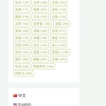
无为
(129)
无常
(246)
无我
(235)
无明
(171)
智慧
(355)
本性
(134)
果报
(158)
正念
(162)
比喻
(133)
法界
(164)
波罗蜜
(130)
涅槃
(269)
清净
(309)
烦恼
(350)
生死
(271)
真相
(133)
神通
(196)
禅定
(259)
究竟
(204)
自在
(220)
自心
(143)
自性
(182)
菩提
(250)
菩提心
(146)
菩萨
(280)
解脱
(347)
证悟
(165)
轮回
(228)
释迦牟尼
(146)
阿罗汉
(200)
中文
English