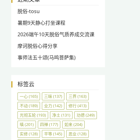
脱俗-tosu
暑期9天静心打坐课程
2026端午10天脱俗气质养成交流课
摩诃脱俗心得分享
事师法五十颂(马鸣菩萨集)
标签云
一心
(165)
三昧
(137)
三界
(163)
不动
(189)
业力
(142)
修行
(413)
光彻五轮
(193)
净土
(131)
功德
(249)
嗔
(201)
四禅
(177)
如来
(204)
实修
(128)
平等
(145)
恶业
(128)