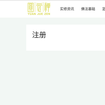
跳
到
实修资讯
佛法基础
主
要
内
容
注册