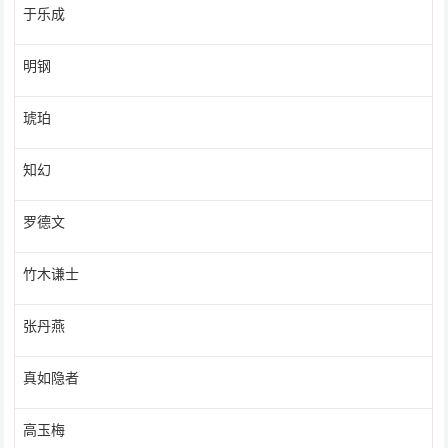
于乐成
明钢
琥珀
知幻
罗德文
竹木谦士
张丹燕
真如隐者
高玉梅