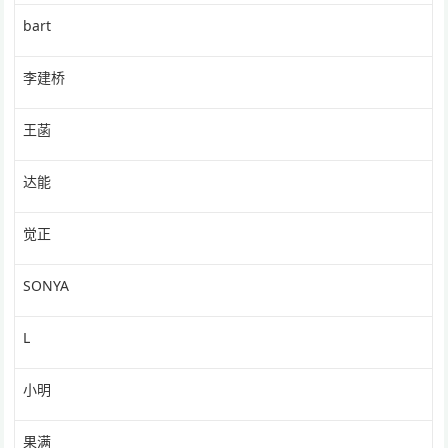
bart
李建桥
王菡
达能
觉正
SONYA
L
小明
果满