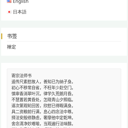
English
日本語
书签
禅定
寄宗法师书
遥传尺素慰故人，善知已为纳子身。
初心不移常自省，不枉年少赴空门。
慎审香消翠叶沉，律学久荒朗月昏。
不慧置若黄昏处，怎晓青山夕照临。
道次第观轮回苦，欣慰已得暇满身。
具二资粮前行满，息心四念法中尊。
择法安般修静虑，奢摩他中定乾坤。
舍念清净妙难喻，当观遍行法味醇。