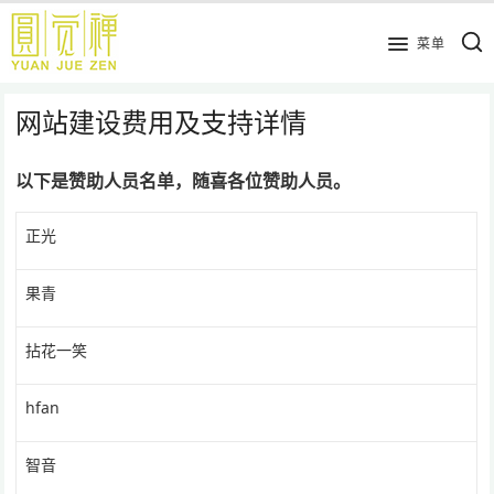
跳
到
菜单
主
要
网站建设费用及支持详情
内
容
以下是赞助人员名单，随喜各位赞助人员。
正光
果青
拈花一笑
hfan
智音