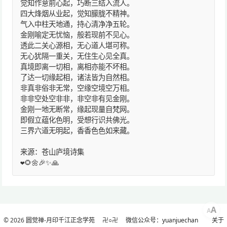
觉知作意前心起，巧断三结入流人。
四大烽烟从业起，觉知朦胧不精神。
气入中柱天地通，持心清净净五轮。
金刚喻定无忧恼，般若现前不见心。
透此二关心源相，无心道人堪可称。
无心犹隔一重关，无住生心见全真。
真境即离一切相，离相亦能不坏相。
了达一切缘起相，诸法皆为自然相。
非真非俗非无常，空缘空境空万相。
非非空处空非非，非空非有见金刚。
金刚一地无断常，缘起现量自梵网。
即假立蕴化色明，受想行识共佛光。
三界六道无明起，香香色色如来藏。
来源：苍山庐境诗集
❤️🌻🌼🎉✨🙏
A
A
© 2026
圆觉禅-月印千江正念学苑
卍○卍
微信公众号：yuanjuechan
关于