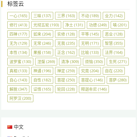
标签云
一心
(165)
三昧
(137)
三界
(163)
不动
(189)
业力
(142)
修行
(413)
光彻五轮
(193)
净土
(131)
功德
(249)
嗔
(201)
四禅
(177)
如来
(204)
实修
(128)
平等
(145)
恶业
(128)
无为
(129)
无常
(246)
无我
(235)
无明
(171)
智慧
(355)
本性
(134)
果报
(158)
正念
(162)
比喻
(133)
法界
(164)
波罗蜜
(130)
涅槃
(269)
清净
(309)
烦恼
(350)
生死
(271)
真相
(133)
神通
(196)
禅定
(259)
究竟
(204)
自在
(220)
自心
(143)
自性
(182)
菩提
(250)
菩提心
(146)
菩萨
(280)
解脱
(347)
证悟
(165)
轮回
(228)
释迦牟尼
(146)
阿罗汉
(200)
中文