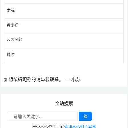
于是
曾小铮
云淡风轻
蒋涛
如想编辑昵称的请与我联系。 —–小苏
全站搜索
搜
接受本站资讯，可
添加本站到主屏幕